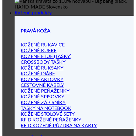
Kožené produkty
PRAVÁ KOŽA
KOŽENÉ RUKAVICE
KOŽENÉ KUFRE
KOŽENÉ ETUE (TAŠKY)
CROSSBODY TAŠKY
KOŽENÉ RUKSAKY
KOŽENÉ DIÁRE
KOŽENÉ AKTOVKY
CESTOVNÉ KABELY
KOŽENÉ PEŇAŽENKY
KOŽENÉ SPISOVKY
KOŽENÉ ZÁPISNÍKY
TAŠKY NA NOTEBOOK
KOŽENÉ STOLOVÉ SETY
RFID KOŽENÉ PEŇAŽENKY
RFID KOŽENÉ PÚZDRA NA KARTY