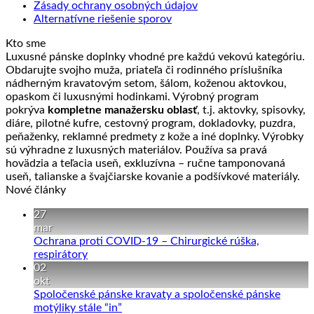
Zásady ochrany osobných údajov
Alternatívne riešenie sporov
Kto sme
Luxusné pánske doplnky vhodné pre každú vekovú kategóriu.
Obdarujte svojho muža, priateľa či rodinného príslušníka
nádherným kravatovým setom, šálom, koženou aktovkou,
opaskom či luxusnými hodinkami. Výrobný program
pokrýva
kompletne manažersku oblasť
, t.j. aktovky, spisovky,
diáre, pilotné kufre, cestovný program, dokladovky, puzdra,
peňaženky, reklamné predmety z kože a iné doplnky. Výrobky
sú výhradne z luxusných materiálov. Používa sa pravá
hovädzia a teľacia useň, exkluzívna – ručne tamponovaná
useň, talianske a švajčiarske kovanie a podšívkové materiály.
Nové články
27
mar
Ochrana proti COVID-19 – Chirurgické rúška,
Žiadne
respirátory
komentáre
02
na
okt
Ochrana
Spoločenské pánske kravaty a spoločenské pánske
proti
Žiadne
motýliky stále “in”