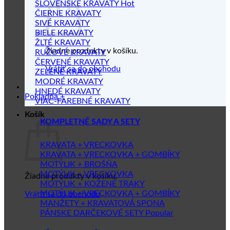
SLOVENSKÉ KRAVATY
ČIERNE KRAVATY
SIVÉ KRAVATY
BIELE KRAVATY
ŽLTÉ KRAVATY
Žiadne produkty v košíku.
RUŽOVÉ KRAVATY
ČERVENÉ KRAVATY
Vrátiť sa do obchodu
ZELENÉ KRAVATY
MODRÉ KRAVATY
HNEDÉ KRAVATY
Pokladňa
+
VIAC-FAREBNÉ KRAVATY
Košík
KOMPLETNÉ SADY A SETY
KRAVATA + VRECKOVKA
KRAVATA + VRECKOVKA + GOMBÍKY
MOTÝLIK + BROŠŇA
MOTÝLIK + VRECKOVKA
Žiadne produkty v košíku.
MOTÝLIK + KOŽENÉ TRAKY
MOTÝLIK + VRECKOVKA + GOMBÍKY
Vrátiť sa do obchodu
MANŽETY + KRAVATOVÁ SPONA
PÁNSKE DARČEKOVÉ SETY