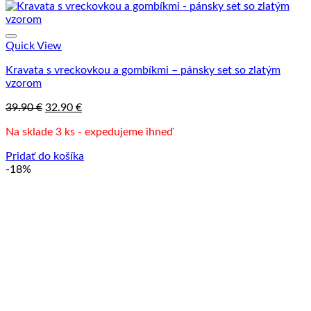
Quick View
Kravata s vreckovkou a gombíkmi – pánsky set so zlatým
vzorom
Pôvodná
Aktuálna
39.90
€
32.90
€
cena
cena
Na sklade 3 ks - expedujeme ihneď
bola:
je:
39.90 €.
32.90 €.
Pridať do košíka
-18%