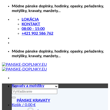
Skip
Módne pánske doplnky, hodinky, opasky, peňaženky,
to
motýliky, kravaty, manžety...
content
LOKÁCIA
KONTAKT
08:00 - 15:00
+421 902 586 762
Módne pánske doplnky, hodinky, opasky, peňaženky,
motýliky, kravaty, manžety...
Kravaty a motýliky
Hľadať:
PÁNSKE KRAVATY
Košík /
0.00
€