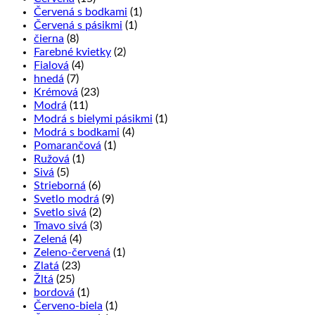
Červená s bodkami
(1)
Červená s pásikmi
(1)
čierna
(8)
Farebné kvietky
(2)
Fialová
(4)
hnedá
(7)
Krémová
(23)
Modrá
(11)
Modrá s bielymi pásikmi
(1)
Modrá s bodkami
(4)
Pomarančová
(1)
Ružová
(1)
Sivá
(5)
Strieborná
(6)
Svetlo modrá
(9)
Svetlo sivá
(2)
Tmavo sivá
(3)
Zelená
(4)
Zeleno-červená
(1)
Zlatá
(23)
Žltá
(25)
bordová
(1)
Červeno-biela
(1)