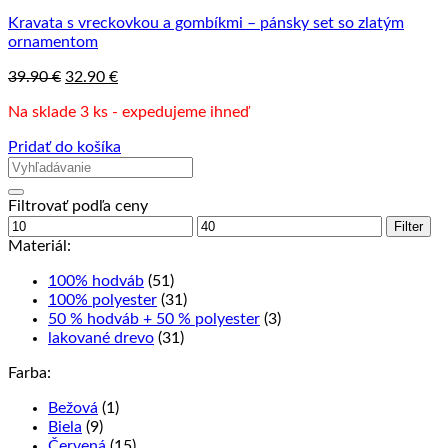
Kravata s vreckovkou a gombíkmi – pánsky set so zlatým
ornamentom
Pôvodná
Aktuálna
39.90
€
32.90
€
cena
cena
Na sklade 3 ks - expedujeme ihneď
bola:
je:
39.90 €.
32.90 €.
Pridať do košíka
Filtrovať podľa ceny
Minimálna
Maximálna
Filter
cena
cena
Materiál:
100% hodváb
(51)
100% polyester
(31)
50 % hodváb + 50 % polyester
(3)
lakované drevo
(31)
Farba:
Bežová
(1)
Biela
(9)
Červená
(15)