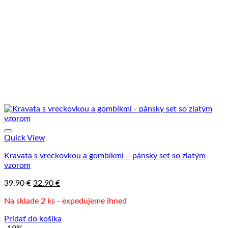
Quick View
Kravata s vreckovkou a gombíkmi – pánsky set so zlatým
vzorom
Pôvodná
Aktuálna
39.90
€
32.90
€
cena
cena
Na sklade 2 ks - expedujeme ihneď
bola:
je:
39.90 €.
32.90 €.
Pridať do košíka