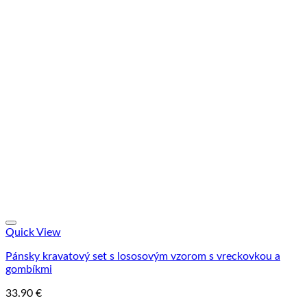
Quick View
Pánsky kravatový set s lososovým vzorom s vreckovkou a
gombíkmi
33.90
€