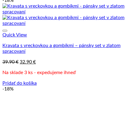
-18%
Quick View
Kravata s vreckovkou a gombíkmi – pánsky set v zlatom
spracovaní
Pôvodná
Aktuálna
39.90
€
32.90
€
cena
cena
Na sklade 3 ks - expedujeme ihneď
bola:
je:
39.90 €.
32.90 €.
Pridať do košíka
-18%