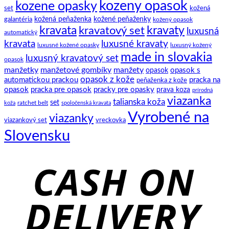
kozeny opasok
kozene opasky
spoločenský
set
kožená
motýlik
galantéria
kožená peňaženka
kožené peňaženky
kožený opasok
kravata
kravatový set
kravaty
luxusná
automatický
kravata
luxusné kravaty
luxusné kožené opasky
luxusný kožený
made in slovakia
luxusný kravatový set
opasok
manžetky
manžetové gombíky
manžety
opasok s
opasok
opasok z kože
automatickou prackou
pracka na
peňaženka z kože
opasok
pracka pre opasok
pracky pre opasky
prava koza
prírodná
viazanka
talianska koža
set
ratchet belt
koža
spoločenská kravata
Vyrobené na
viazanky
viazankový set
vreckovka
Slovensku
C
D