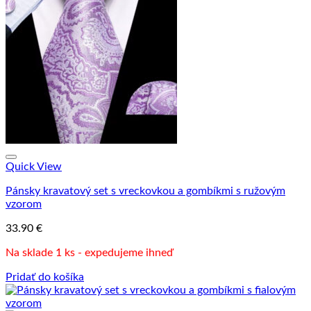
Quick View
Pánsky kravatový set s vreckovkou a gombíkmi s ružovým
vzorom
33.90
€
Na sklade 1 ks - expedujeme ihneď
Pridať do košíka