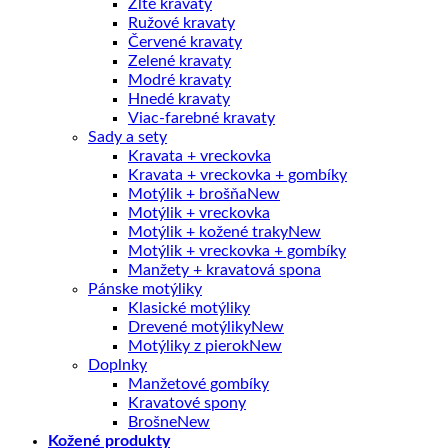
Žlté kravaty
Ružové kravaty
Červené kravaty
Zelené kravaty
Modré kravaty
Hnedé kravaty
Viac-farebné kravaty
Sady a sety
Kravata + vreckovka
Kravata + vreckovka + gombíky
Motýlik + brošňa
Motýlik + vreckovka
Motýlik + kožené traky
Motýlik + vreckovka + gombíky
Manžety + kravatová spona
Pánske motýliky
Klasické motýliky
Drevené motýliky
Motýliky z pierok
Doplnky
Manžetové gombíky
Kravatové spony
Brošne
Kožené produkty