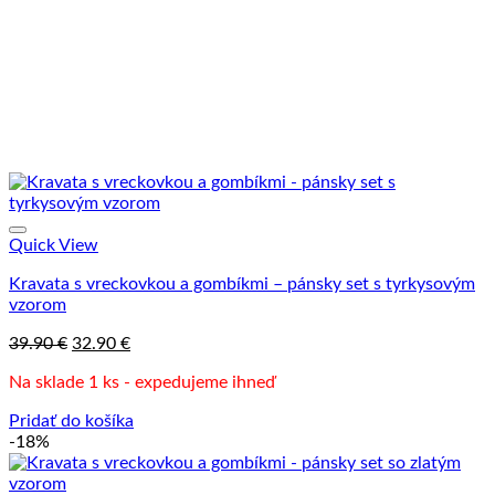
Quick View
Kravata s vreckovkou a gombíkmi – pánsky set s tyrkysovým
vzorom
Pôvodná
Aktuálna
39.90
€
32.90
€
cena
cena
Na sklade 1 ks - expedujeme ihneď
bola:
je:
39.90 €.
32.90 €.
Pridať do košíka
-18%