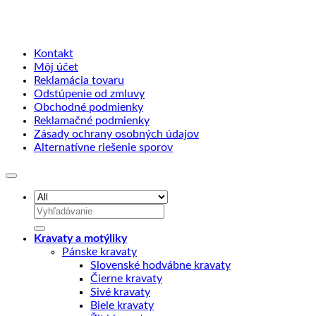
Kontakt
Môj účet
Reklamácia tovaru
Odstúpenie od zmluvy
Obchodné podmienky
Reklamačné podmienky
Zásady ochrany osobných údajov
Alternatívne riešenie sporov
Hľadať:
Kravaty a motýliky
Pánske kravaty
Slovenské hodvábne kravaty
Čierne kravaty
Sivé kravaty
Biele kravaty