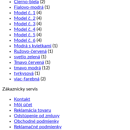
Čierno-biela
(2)
Fialovo-modrá
(1)
Model č. 1
(4)
Model č. 2
(4)
Model č. 3
(4)
Model č. 4
(4)
Model č. 5
(4)
Model č. 6
(4)
Modrá s kvietkami
(1)
Ružovo-červená
(1)
svetlo zelená
(1)
Tmavo červená
(1)
tmavo modrá
(12)
tyrkysová
(1)
viac-farebná
(2)
Zákaznícky servis
Kontakt
Môj účet
Reklamácia tovaru
Odstúpenie od zmluvy
Obchodné podmienky
Reklamačné podmienky