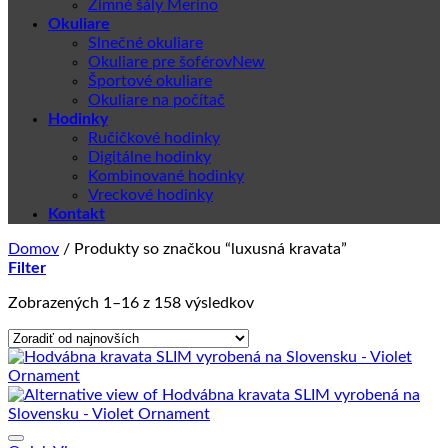
Zimné šály Merino
Okuliare
Slnečné okuliare
Okuliare pre šoférov
Športové okuliare
Okuliare na počítač
Hodinky
Ručičkové hodinky
Digitálne hodinky
Kombinované hodinky
Vreckové hodinky
Kontakt
Domov
/
Produkty so značkou “luxusná kravata”
Filter
Zoradené
Zobrazených 1–16 z 158 výsledkov
podľa
najnovších