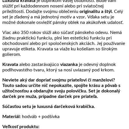
Luxusná kravata
je doplnkom Vašej osobnosti. Bude vám
slúžiť pri každodennom nosení alebo pri sviatočnej
príležitosti. Dodajte svojmu oblečeniu
originalitu a štýl.
Celý
set je zľadený a má jednotný motív a vzor
.
Vďaka setu je
možné dokonale osviežiť pánsky oblek na akúkoľvek udalosť.
Viac ako 350 rokov slúži ako súčasť pánskeho odevu. Nemá
žiadnu praktickú funkciu, plní len estetickú funkciu pri
obchodovaní alebo pri spoločenských akciách. Jej používanie
upravuje etiketa. Kravata sa viaže ku košeliam so širokým
golierom.
Kravata
alebo zastarávajúco
viazanka
je odevný doplnok
podlhovastého tvaru, ktorý sa nosí uviazaný pod krkom.
Neviete aký dar dopriať svojmu priateľovi či manželovi?
Touto sadou určite nič nepokazíte, spojíte krásu a pôvab s
užitočnosťou a obdarujte svoju polovičku. Set je dokonalý
darček pre muža, prípadne darček pre priateľa.
Súčasťou setu je luxusná darčeková krabička.
Materiál:
hodváb + podšívka
Veľkosť produktu: