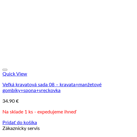
Quick View
Veľká kravatová sada 08 – kravata+manžetové
gombíky+spona+vreckovka
34.90
€
Na sklade 1 ks - expedujeme ihneď
Pridať do košíka
Zákaznícky servis