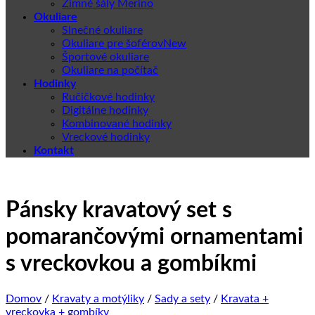
Zimné šály Merino
Okuliare
Slnečné okuliare
Okuliare pre šoférov
Športové okuliare
Okuliare na počítač
Hodinky
Ručičkové hodinky
Digitálne hodinky
Kombinované hodinky
Vreckové hodinky
Kontakt
Pánsky kravatový set s
pomarančovými ornamentami
s vreckovkou a gombíkmi
Domov
/
Kravaty a motýliky
/
Sady a sety
/
Kravata +
vreckovka + gombíky