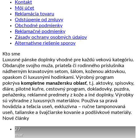
Kontakt
Môj účet
Reklamácia tovaru
Odstúpenie od zmluvy
Obchodné podmienky
Reklamačné podmienky
Zásady ochrany osobných údajov
Alternatívne riešenie sporov
Kto sme
Luxusné pánske doplnky vhodné pre každú vekovú kategóriu.
Obdarujte svojho muža, priateľa či rodinného príslušníka
nádherným kravatovým setom, šálom, koženou aktovkou,
opaskom či luxusnými hodinkami. Výrobný program
pokrýva
kompletne manažersku oblasť
, t.j. aktovky, spisovky,
diáre, pilotné kufre, cestovný program, dokladovky, puzdra,
peňaženky, reklamné predmety z kože a iné doplnky. Výrobky
sú výhradne z luxusných materiálov. Používa sa pravá
hovädzia a teľacia useň, exkluzívna – ručne tamponovaná
useň, talianske a švajčiarske kovanie a podšívkové materiály.
Nové články
27
mar