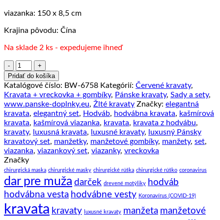
viazanka: 150 x 8,5 cm
Krajina pôvodu: Čína
Na sklade 2 ks - expedujeme ihneď
množstvo
Pánsky
Pridať do košíka
kravatový
Katalógové číslo:
BW-6758
Kategórií:
Červené kravaty
,
set
Kravata + vreckovka + gombíky
,
Pánske kravaty
,
Sady a sety
,
s
www.panske-doplnky.eu
,
Žlté kravaty
Značky:
elegantná
pomarančovými
kravata
,
elegantný set
,
Hodváb
,
hodvábna kravata
,
kašmírová
ornamentami
kravata
,
kašmírová viazanka
,
kravata
,
kravata z hodvábu
,
s
kravaty
,
luxusná kravata
,
luxusné kravaty
,
luxusný Pánsky
vreckovkou
kravatový set
,
manžetky
,
manžetové gombíky
,
manžety
,
set
,
a
viazanka
,
viazankový set
,
viazanky
,
vreckovka
gombíkmi
Značky
chirurgická maska
chirurgické masky
chirurgické rúška
chirurgické rúško
coronavirus
dar pre muža
darček
hodváb
drevené motýliky
hodvábna vesta
hodvábne vesty
Koronavírus (COVID-19)
kravata
kravaty
manžeta
manžetové
luxusné kravaty