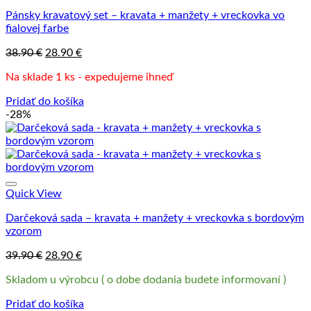
Pánsky kravatový set – kravata + manžety + vreckovka vo
fialovej farbe
Pôvodná
Aktuálna
38.90
€
28.90
€
cena
cena
Na sklade 1 ks - expedujeme ihneď
bola:
je:
38.90 €.
28.90 €.
Pridať do košíka
-28%
Quick View
Darčeková sada – kravata + manžety + vreckovka s bordovým
vzorom
Pôvodná
Aktuálna
39.90
€
28.90
€
cena
cena
Skladom u výrobcu ( o dobe dodania budete informovaní )
bola:
je:
39.90 €.
28.90 €.
Pridať do košíka