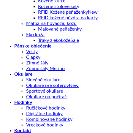
Kožené kufre
Kožené stolové sety
RFID Kožené peňaženky
RFID kožené púzdra na karty
Maľba na hovädziu kožu
Maľované peňaženky
Eko koža
Traky z ekokože
Pánske oblečenie
Vesty
Čiapky
Zimné šály
Zimné šály Merino
Okuliare
Slnečné okuliare
Okuliare pre šoférov
Športové okuliare
Okuliare na počítač
Hodinky
Ručičkové hodinky
Digitálne hodinky
Kombinované hodinky
Vreckové hodinky
Kontakt