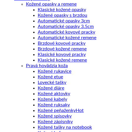
Kožené opasky a remene
Klasické kožené opasky
Kožené opasky s brzdou
Automatické opasky 3cm
Automatické opasky 3.5cm
Automatické kovové pracky
Automatické kožené remene
Brzdové kovové pracky
Brzdové kožené remene
Klasické kovové pracky
Klasické kožené remene
Pravá hovädzia koža
Kožené rukavice
Kožené etue
Lovecké tašky
Kožené diáre
Kožené aktovky
Kožené kabely
Kožené ruksaky
Kožené peňaženky
Kožené spisovky
Kožené zápisníky
Kožené tašky na notebook