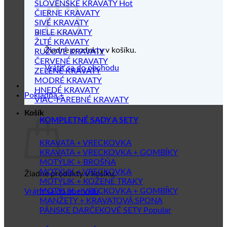
SLOVENSKÉ KRAVATY
ČIERNE KRAVATY
SIVÉ KRAVATY
BIELE KRAVATY
ŽLTÉ KRAVATY
Žiadne produkty v košíku.
RUŽOVÉ KRAVATY
ČERVENÉ KRAVATY
Vrátiť sa do obchodu
ZELENÉ KRAVATY
MODRÉ KRAVATY
HNEDÉ KRAVATY
Pokladňa
+
VIAC-FAREBNÉ KRAVATY
Košík
KOMPLETNÉ SADY A SETY
KRAVATA + VRECKOVKA
KRAVATA + VRECKOVKA + GOMBÍKY
MOTÝLIK + BROŠŇA
MOTÝLIK + VRECKOVKA
Žiadne produkty v košíku.
MOTÝLIK + KOŽENÉ TRAKY
MOTÝLIK + VRECKOVKA + GOMBÍKY
Vrátiť sa do obchodu
MANŽETY + KRAVATOVÁ SPONA
PÁNSKE DARČEKOVÉ SETY