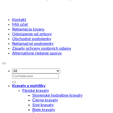
Kontakt
Môj účet
Reklamácia tovaru
Odstúpenie od zmluvy
Obchodné podmienky
Reklamačné podmienky
Zásady ochrany osobných údajov
Alternatívne riešenie sporov
Hľadať:
Kravaty a motýliky
Pánske kravaty
Slovenské hodvábne kravaty
Čierne kravaty
Sivé kravaty
Biele kravaty