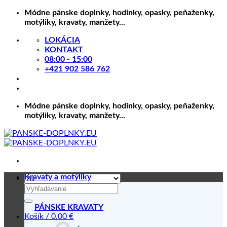
Skip
Módne pánske doplnky, hodinky, opasky, peňaženky,
to
motýliky, kravaty, manžety...
content
LOKÁCIA
KONTAKT
08:00 - 15:00
+421 902 586 762
Módne pánske doplnky, hodinky, opasky, peňaženky,
motýliky, kravaty, manžety...
Kravaty a motýliky
Hľadať:
PÁNSKE KRAVATY
Košík /
0.00
€