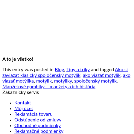
A to je všetko!
This entry was posted in
Blog
,
Tipy a triky
and tagged
Ako si
zaviazať klasický spoločenský motýlik
,
ako viazať motýlik
,
ako
viazať motýlika
,
motýlik
,
motýliky
,
spoločenský motýlik
.
Manžetové gombíky – manžety a ich história
Zákaznícky servis
Kontakt
Môj účet
Reklamácia tovaru
Odstúpenie od zmluvy
Obchodné podmienky
Reklamačné podmienky