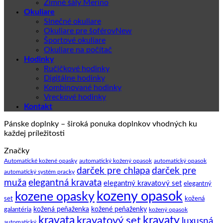
Zimné šály Merino
Okuliare
Slnečné okuliare
Okuliare pre šoférov
Športové okuliare
Okuliare na počítač
Hodinky
Ručičkové hodinky
Digitálne hodinky
Kombinované hodinky
Vreckové hodinky
Kontakt
Pánske doplnky – široká ponuka doplnkov vhodných ku
každej príležitosti
Značky
Automatické kožené opasky
automatický kožený opasok
automatický opasok
darček pre chlapa
darček pre
automatický systém pracky
elegantná kravata
muža
elegantný kravatový set
elegantný
kozeny opasok
kozene opasky
set
kožená
galantéria
kožená peňaženka
kožené peňaženky
kožený opasok
kravata
kravatový set
kravaty
luxusná
automatický