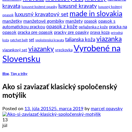
kravata
luxusné kravaty
luxusné kožené opasky
luxusný kožený
made in slovakia
luxusný kravatový set
opasok
manžetky
manžetové gombíky
manžety
opasok s
opasok
opasok z kože
automatickou prackou
pracka na
peňaženka z kože
opasok
pracka pre opasok
pracky pre opasky
prava koza
prírodná
viazanka
talianska koža
set
ratchet belt
koža
spoločenská kravata
Vyrobené na
viazanky
viazankový set
vreckovka
Slovensku
Blog
,
Tipy a triky
Ako si zaviazať klasický spoločenský
motýlik
Posted on
13. júla 2015
25. marca 2019
by
marcel opavsky
13
júl