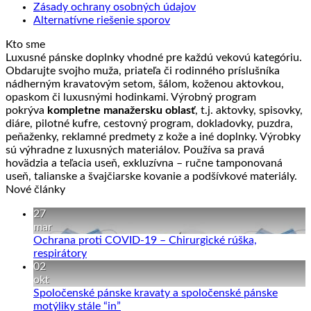
Zásady ochrany osobných údajov
Alternatívne riešenie sporov
Kto sme
Luxusné pánske doplnky vhodné pre každú vekovú kategóriu.
Obdarujte svojho muža, priateľa či rodinného príslušníka
nádherným kravatovým setom, šálom, koženou aktovkou,
opaskom či luxusnými hodinkami. Výrobný program
pokrýva
kompletne manažersku oblasť
, t.j. aktovky, spisovky,
diáre, pilotné kufre, cestovný program, dokladovky, puzdra,
peňaženky, reklamné predmety z kože a iné doplnky. Výrobky
sú výhradne z luxusných materiálov. Používa sa pravá
hovädzia a teľacia useň, exkluzívna – ručne tamponovaná
useň, talianske a švajčiarske kovanie a podšívkové materiály.
Nové články
27
mar
Ochrana proti COVID-19 – Chirurgické rúška,
Žiadne
respirátory
komentáre
02
na
okt
Ochrana
Spoločenské pánske kravaty a spoločenské pánske
proti
Žiadne
motýliky stále “in”