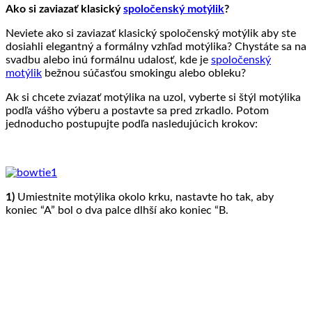
Ako si zaviazať klasický
spoločenský motýlik
?
Neviete ako si zaviazať klasický spoločenský motýlik aby ste
dosiahli elegantný a formálny vzhľad motýlika? Chystáte sa na
svadbu alebo inú formálnu udalosť, kde je
spoločenský
motýlik
bežnou súčasťou smokingu alebo obleku?
Ak si chcete zviazať motýlika na uzol, vyberte si štýl motýlika
podľa vášho výberu a postavte sa pred zrkadlo. Potom
jednoducho postupujte podľa nasledujúcich krokov:
1)
Umiestnite motýlika okolo krku, nastavte ho tak, aby
koniec “A” bol o dva palce dlhší ako koniec “B.