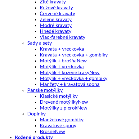
Žlté kravaty
Ružové kravaty
Červené kravaty
Zelené kravaty
Modré kravaty
Hnedé kravaty
Viac-farebné kravaty
Sady a sety
Kravata + vreckovka
Kravata + vreckovka + gombíky
Motýlik + brošňa
Motýlik + vreckovka
Motýlik + kožené traky
Motýlik + vreckovka + gombíky
Manžety + kravatová spona
Pánske motýliky
Klasické motýliky
Drevené motýliky
Motýliky z pierok
Doplnky
Manžetové gombíky
Kravatové spony
Brošne
Kožené produkty