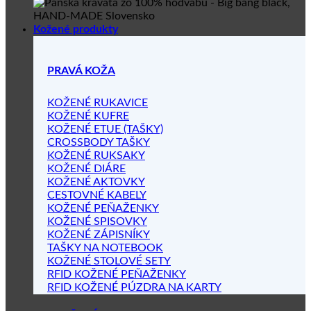
Kožené produkty
PRAVÁ KOŽA
KOŽENÉ RUKAVICE
KOŽENÉ KUFRE
KOŽENÉ ETUE (TAŠKY)
CROSSBODY TAŠKY
KOŽENÉ RUKSAKY
KOŽENÉ DIÁRE
KOŽENÉ AKTOVKY
CESTOVNÉ KABELY
KOŽENÉ PEŇAŽENKY
KOŽENÉ SPISOVKY
KOŽENÉ ZÁPISNÍKY
TAŠKY NA NOTEBOOK
KOŽENÉ STOLOVÉ SETY
RFID KOŽENÉ PEŇAŽENKY
RFID KOŽENÉ PÚZDRA NA KARTY