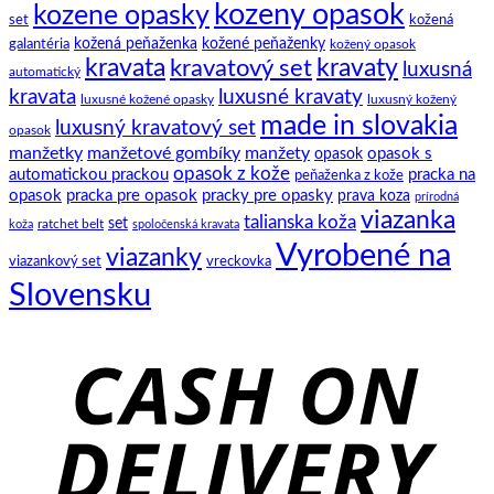
kozeny opasok
kozene opasky
spoločenský
set
kožená
motýlik
galantéria
kožená peňaženka
kožené peňaženky
kožený opasok
kravata
kravatový set
kravaty
luxusná
automatický
kravata
luxusné kravaty
luxusné kožené opasky
luxusný kožený
made in slovakia
luxusný kravatový set
opasok
manžetky
manžetové gombíky
manžety
opasok s
opasok
opasok z kože
automatickou prackou
pracka na
peňaženka z kože
opasok
pracka pre opasok
pracky pre opasky
prava koza
prírodná
viazanka
talianska koža
set
ratchet belt
koža
spoločenská kravata
Vyrobené na
viazanky
viazankový set
vreckovka
Slovensku
C
D