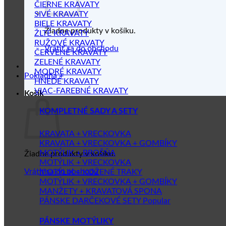
ČIERNE KRAVATY
SIVÉ KRAVATY
BIELE KRAVATY
Žiadne produkty v košíku.
ŽLTÉ KRAVATY
RUŽOVÉ KRAVATY
Vrátiť sa do obchodu
ČERVENÉ KRAVATY
ZELENÉ KRAVATY
MODRÉ KRAVATY
Pokladňa
+
HNEDÉ KRAVATY
VIAC-FAREBNÉ KRAVATY
Košík
KOMPLETNÉ SADY A SETY
KRAVATA + VRECKOVKA
KRAVATA + VRECKOVKA + GOMBÍKY
MOTÝLIK + BROŠŇA
Žiadne produkty v košíku.
MOTÝLIK + VRECKOVKA
Vrátiť sa do obchodu
MOTÝLIK + KOŽENÉ TRAKY
MOTÝLIK + VRECKOVKA + GOMBÍKY
MANŽETY + KRAVATOVÁ SPONA
PÁNSKE DARČEKOVÉ SETY
PÁNSKE MOTÝLIKY