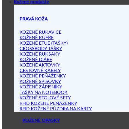
Kožené produkty
PRAVÁ KOŽA
KOŽENÉ RUKAVICE
KOŽENÉ KUFRE
KOŽENÉ ETUE (TAŠKY)
CROSSBODY TAŠKY
KOŽENÉ RUKSAKY
KOŽENÉ DIÁRE
KOŽENÉ AKTOVKY
CESTOVNÉ KABELY
KOŽENÉ PEŇAŽENKY
KOŽENÉ SPISOVKY
KOŽENÉ ZÁPISNÍKY
TAŠKY NA NOTEBOOK
KOŽENÉ STOLOVÉ SETY
RFID KOŽENÉ PEŇAŽENKY
RFID KOŽENÉ PÚZDRA NA KARTY
KOŽENÉ OPASKY