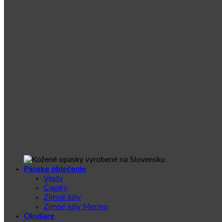
Pánske oblečenie
Vesty
Čiapky
Zimné šály
Zimné šály Merino
Okuliare