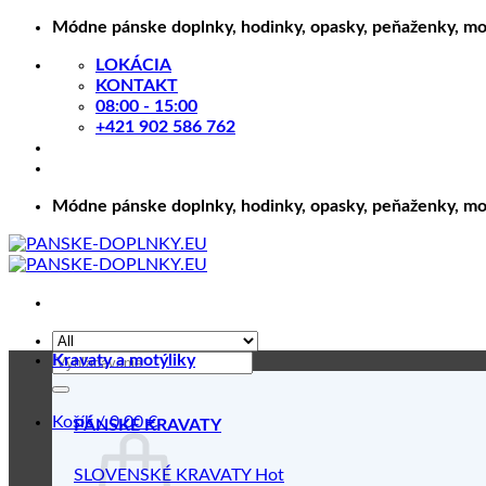
Skip
Módne pánske doplnky, hodinky, opasky, peňaženky, motý
to
LOKÁCIA
content
KONTAKT
08:00 - 15:00
+421 902 586 762
Módne pánske doplnky, hodinky, opasky, peňaženky, motý
Hľadať:
Kravaty a motýliky
Košík /
0.00
€
PÁNSKE KRAVATY
SLOVENSKÉ KRAVATY