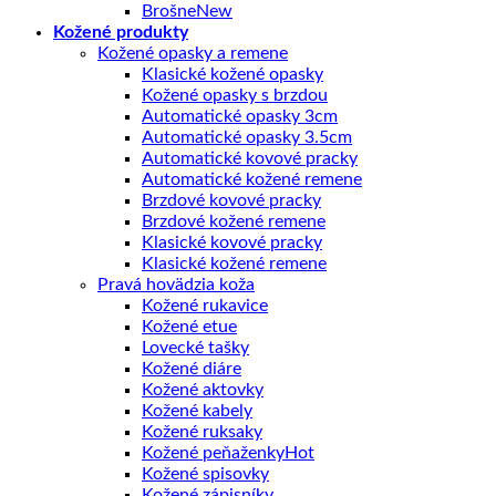
Brošne
Kožené produkty
Kožené opasky a remene
Klasické kožené opasky
Kožené opasky s brzdou
Automatické opasky 3cm
Automatické opasky 3.5cm
Automatické kovové pracky
Automatické kožené remene
Brzdové kovové pracky
Brzdové kožené remene
Klasické kovové pracky
Klasické kožené remene
Pravá hovädzia koža
Kožené rukavice
Kožené etue
Lovecké tašky
Kožené diáre
Kožené aktovky
Kožené kabely
Kožené ruksaky
Kožené peňaženky
Kožené spisovky
Kožené zápisníky