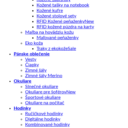
Kožené tašky na notebook
Kožené kufre
Kožené stolové sety
RFID Kožené peňaženky
RFID kožené púzdra na karty
Maľba na hovädziu kožu
Maľované peňaženky
Eko koža
Traky z ekokože
Pánske oblečenie
Vesty
Čiapky
Zimné šály
Zimné šály Merino
Okuliare
Slnečné okuliare
Okuliare pre šoférov
Športové okuliare
Okuliare na počítač
Hodinky
Ručičkové hodinky
Digitálne hodinky
Kombinované hodinky