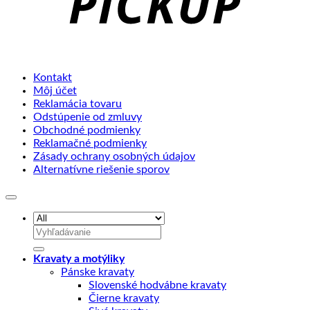
Kontakt
Môj účet
Reklamácia tovaru
Odstúpenie od zmluvy
Obchodné podmienky
Reklamačné podmienky
Zásady ochrany osobných údajov
Alternatívne riešenie sporov
Hľadať:
Kravaty a motýliky
Pánske kravaty
Slovenské hodvábne kravaty
Čierne kravaty