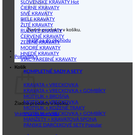
SLOVENSKÉ KRAVATY
ČIERNE KRAVATY
SIVÉ KRAVATY
BIELE KRAVATY
ŽLTÉ KRAVATY
Žiadne produkty v košíku.
RUŽOVÉ KRAVATY
ČERVENÉ KRAVATY
Vrátiť sa do obchodu
ZELENÉ KRAVATY
MODRÉ KRAVATY
HNEDÉ KRAVATY
Pokladňa
+
VIAC-FAREBNÉ KRAVATY
Košík
KOMPLETNÉ SADY A SETY
KRAVATA + VRECKOVKA
KRAVATA + VRECKOVKA + GOMBÍKY
MOTÝLIK + BROŠŇA
MOTÝLIK + VRECKOVKA
Žiadne produkty v košíku.
MOTÝLIK + KOŽENÉ TRAKY
MOTÝLIK + VRECKOVKA + GOMBÍKY
Vrátiť sa do obchodu
MANŽETY + KRAVATOVÁ SPONA
PÁNSKE DARČEKOVÉ SETY