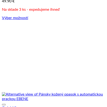
49.90
€
vybrať
na
Na sklade 3 ks - expedujeme ihneď
stránke
produktu.
Výber možností
Tento
produkt
má
viacero
variantov.
Možnosti
si
môžete
vybrať
na
stránke
produktu.