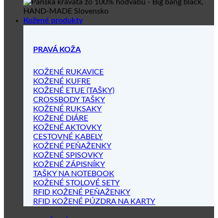
Kožené produkty
PRAVÁ KOŽA
KOŽENÉ RUKAVICE
KOŽENÉ KUFRE
KOŽENÉ ETUE (TAŠKY)
CROSSBODY TAŠKY
KOŽENÉ RUKSAKY
KOŽENÉ DIÁRE
KOŽENÉ AKTOVKY
CESTOVNÉ KABELY
KOŽENÉ PEŇAŽENKY
KOŽENÉ SPISOVKY
KOŽENÉ ZÁPISNÍKY
TAŠKY NA NOTEBOOK
KOŽENÉ STOLOVÉ SETY
RFID KOŽENÉ PEŇAŽENKY
RFID KOŽENÉ PÚZDRA NA KARTY