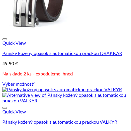
produktu.
Quick View
Pánsky kožený opasok s automatickou prackou DRAKKAR
49.90
€
Na sklade 2 ks - expedujeme ihneď
Výber možností
Tento
produkt
má
viacero
variantov.
Quick View
Možnosti
Pánsky kožený opasok s automatickou prackou VALKYR
si
môžete