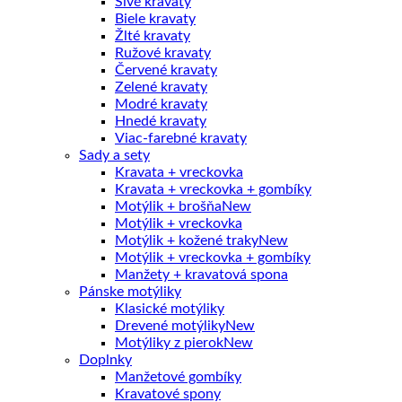
Sivé kravaty
Biele kravaty
Žlté kravaty
Ružové kravaty
Červené kravaty
Zelené kravaty
Modré kravaty
Hnedé kravaty
Viac-farebné kravaty
Sady a sety
Kravata + vreckovka
Kravata + vreckovka + gombíky
Motýlik + brošňa
Motýlik + vreckovka
Motýlik + kožené traky
Motýlik + vreckovka + gombíky
Manžety + kravatová spona
Pánske motýliky
Klasické motýliky
Drevené motýliky
Motýliky z pierok
Doplnky
Manžetové gombíky
Kravatové spony