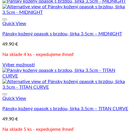
Tento
produkt
má
viacero
variantov.
Quick View
Možnosti
Pánsky kožený opasok s brzdou, šírka 3.5cm – MIDNIGHT
si
môžete
49.90
€
vybrať
na
Na sklade 4 ks - expedujeme ihneď
stránke
produktu.
Výber možností
Tento
produkt
má
viacero
variantov.
Možnosti
Quick View
si
Pánsky kožený opasok s brzdou, šírka 3.5cm – TITAN CURVE
môžete
vybrať
49.90
€
na
stránke
Na sklade 5 ks - expedujeme ihneď
produktu.