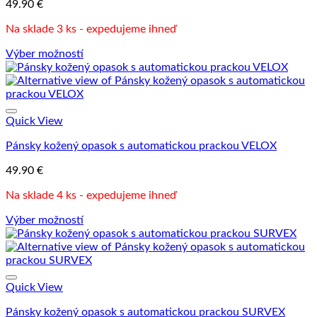
49.90
€
Na sklade 3 ks - expedujeme ihneď
Výber možností
Tento
produkt
má
viacero
variantov.
Quick View
Možnosti
Pánsky kožený opasok s automatickou prackou VELOX
si
môžete
49.90
€
vybrať
na
Na sklade 4 ks - expedujeme ihneď
stránke
produktu.
Výber možností
Tento
produkt
má
viacero
variantov.
Quick View
Možnosti
Pánsky kožený opasok s automatickou prackou SURVEX
si