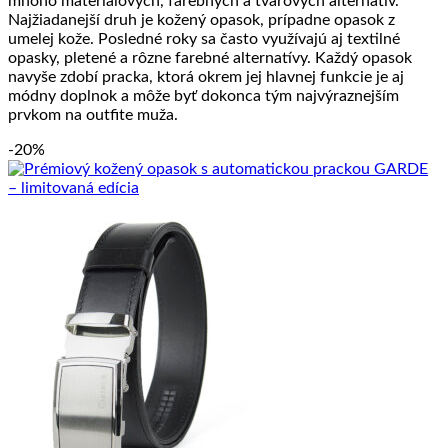
mnoho materiálových, farebných a tvarových alternatív.
Najžiadanejší druh je kožený opasok, prípadne opasok z
umelej kože. Posledné roky sa často využívajú aj textilné
opasky, pletené a rôzne farebné alternatívy. Každý opasok
navyše zdobí pracka, ktorá okrem jej hlavnej funkcie je aj
módny doplnok a môže byť dokonca tým najvýraznejším
prvkom na outfite muža.
-20%