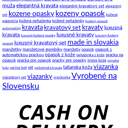
zaviazať
to.
ich
elegantná kravata
muža
elegantný kravatový set
elegantný
klasický
história
kozeny opasok
kozene opasky
spoločenský
set
kožená
motýlik
galantéria
kožená peňaženka
kožené peňaženky
kožený opasok
kravata
kravatový set
kravaty
luxusná
automatický
kravata
luxusné kravaty
luxusné kožené opasky
luxusný kožený
made in slovakia
luxusný kravatový set
opasok
manžetky
manžetové gombíky
manžety
opasok s
opasok
opasok z kože
automatickou prackou
pracka na
peňaženka z kože
opasok
pracka pre opasok
pracky pre opasky
prava koza
prírodná
viazanka
talianska koža
set
ratchet belt
koža
spoločenská kravata
Vyrobené na
viazanky
viazankový set
vreckovka
Slovensku
C
D