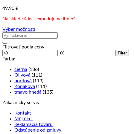
môžete
49.90
€
vybrať
na
Na sklade 4 ks - expedujeme ihneď
stránke
produktu.
Výber možností
Tento
produkt
má
Filtrovať podľa ceny
viacero
Minimálna
Maximálna
Filter
variantov.
cena
cena
Farba:
Možnosti
si
čierna
(136)
môžete
Olivová
(111)
vybrať
bordová
(113)
na
Koňaková
(111)
stránke
tmavo hnedá
(135)
produktu.
Zákaznícky servis
Kontakt
Môj účet
Reklamácia tovaru
Odstúpenie od zmluvy