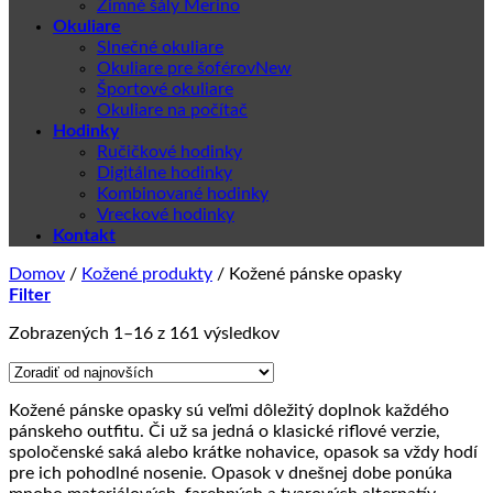
Zimné šály Merino
Okuliare
Slnečné okuliare
Okuliare pre šoférov
Športové okuliare
Okuliare na počítač
Hodinky
Ručičkové hodinky
Digitálne hodinky
Kombinované hodinky
Vreckové hodinky
Kontakt
Domov
/
Kožené produkty
/
Kožené pánske opasky
Filter
Zoradené
Zobrazených 1–16 z 161 výsledkov
podľa
najnovších
Kožené pánske opasky sú veľmi dôležitý doplnok každého
pánskeho outfitu. Či už sa jedná o klasické riflové verzie,
spoločenské saká alebo krátke nohavice, opasok sa vždy hodí
pre ich pohodlné nosenie. Opasok v dnešnej dobe ponúka