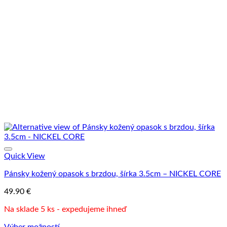
viacero
variantov.
Možnosti
si
môžete
vybrať
na
stránke
produktu.
Quick View
Pánsky kožený opasok s brzdou, šírka 3.5cm – NICKEL CORE
49.90
€
Na sklade 5 ks - expedujeme ihneď
Výber možností