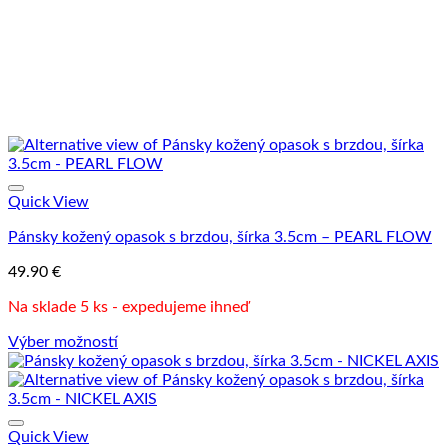
na
stránke
produktu.
Quick View
Pánsky kožený opasok s brzdou, šírka 3.5cm – PEARL FLOW
49.90
€
Na sklade 5 ks - expedujeme ihneď
Výber možností
Tento
produkt
má
viacero
variantov.
Quick View