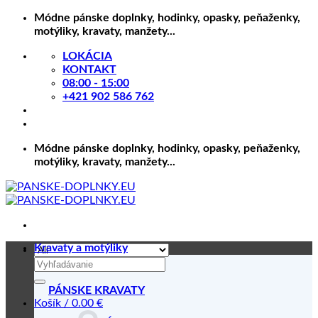
Skip
Módne pánske doplnky, hodinky, opasky, peňaženky,
to
motýliky, kravaty, manžety...
content
LOKÁCIA
KONTAKT
08:00 - 15:00
+421 902 586 762
Módne pánske doplnky, hodinky, opasky, peňaženky,
motýliky, kravaty, manžety...
Kravaty a motýliky
Hľadať:
PÁNSKE KRAVATY
Košík /
0.00
€