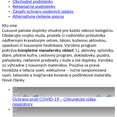
Obchodné podmienky
Reklamačné podmienky
Zásady ochrany osobných údajov
Alternatívne riešenie sporov
Kto sme
Luxusné pánske doplnky vhodné pre každú vekovú kategóriu.
Obdarujte svojho muža, priateľa či rodinného príslušníka
nádherným kravatovým setom, šálom, koženou aktovkou,
opaskom či luxusnými hodinkami. Výrobný program
pokrýva
kompletne manažersku oblasť
, t.j. aktovky, spisovky,
diáre, pilotné kufre, cestovný program, dokladovky, puzdra,
peňaženky, reklamné predmety z kože a iné doplnky. Výrobky
sú výhradne z luxusných materiálov. Používa sa pravá
hovädzia a teľacia useň, exkluzívna – ručne tamponovaná
useň, talianske a švajčiarske kovanie a podšívkové materiály.
Nové články
27
mar
Ochrana proti COVID-19 – Chirurgické rúška,
Žiadne
respirátory
komentáre
02
na
okt