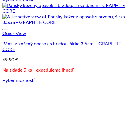
Tento
produkt
má
viacero
variantov.
Možnosti
Quick View
si
Pánsky kožený opasok s brzdou, šírka 3.5cm – GRAPHITE
môžete
CORE
vybrať
na
49.90
€
stránke
produktu.
Na sklade 5 ks - expedujeme ihneď
Výber možností
Tento
produkt
má
viacero
variantov.
Možnosti
si
môžete
vybrať