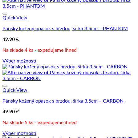
Quick View
Pánsky kožený opasok s brzdou, šírka 3.5cm – PHANTOM
49.90
€
Na sklade 4 ks - expedujeme ihneď
Výber možností
Tento
produkt
má
viacero
variantov.
Quick View
Možnosti
Pánsky kožený opasok s brzdou, šírka 3.5cm – CARBON
si
môžete
49.90
€
vybrať
na
Na sklade 5 ks - expedujeme ihneď
stránke
produktu.
Výber možností