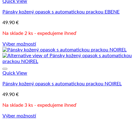
Quick View
Pánsky kožený opasok s automatickou prackou EBENE
49.90
€
Na sklade 2 ks - expedujeme ihneď
Výber možností
Tento
produkt
má
viacero
variantov.
Quick View
Možnosti
Pánsky kožený opasok s automatickou prackou NOIREL
si
môžete
49.90
€
vybrať
na
Na sklade 3 ks - expedujeme ihneď
stránke
produktu.
Výber možností
Tento
produkt
má