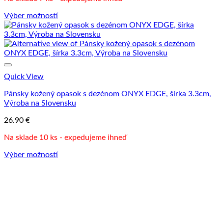
Výber možností
Tento
produkt
má
viacero
variantov.
Možnosti
Quick View
si
môžete
Pánsky kožený opasok s dezénom ONYX EDGE, šírka 3.3cm,
vybrať
Výroba na Slovensku
na
stránke
26.90
€
produktu.
Na sklade 10 ks - expedujeme ihneď
Výber možností
Tento
produkt
má
viacero
variantov.
Možnosti
si