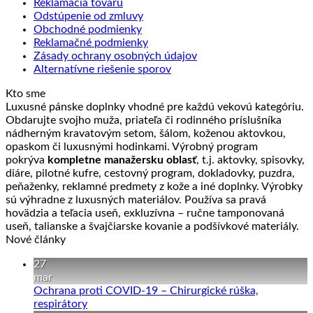
Reklamácia tovaru
Odstúpenie od zmluvy
Obchodné podmienky
Reklamačné podmienky
Zásady ochrany osobných údajov
Alternatívne riešenie sporov
Kto sme
Luxusné pánske doplnky vhodné pre každú vekovú kategóriu.
Obdarujte svojho muža, priateľa či rodinného príslušníka
nádherným kravatovým setom, šálom, koženou aktovkou,
opaskom či luxusnými hodinkami. Výrobný program
pokrýva
kompletne manažersku oblasť
, t.j. aktovky, spisovky,
diáre, pilotné kufre, cestovný program, dokladovky, puzdra,
peňaženky, reklamné predmety z kože a iné doplnky. Výrobky
sú výhradne z luxusných materiálov. Používa sa pravá
hovädzia a teľacia useň, exkluzívna – ručne tamponovaná
useň, talianske a švajčiarske kovanie a podšívkové materiály.
Nové články
27
mar
Ochrana proti COVID-19 – Chirurgické rúška,
Žiadne
respirátory