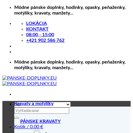
Skip
Módne pánske doplnky, hodinky, opasky, peňaženky,
to
motýliky, kravaty, manžety...
content
LOKÁCIA
KONTAKT
08:00 - 15:00
+421 902 586 762
Módne pánske doplnky, hodinky, opasky, peňaženky,
motýliky, kravaty, manžety...
Kravaty a motýliky
Hľadať:
PÁNSKE KRAVATY
Košík /
0.00
€