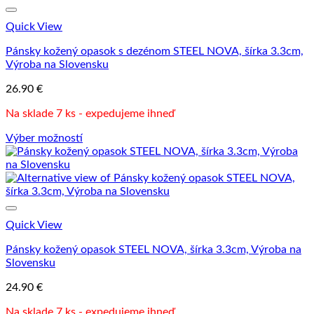
variantov.
Možnosti
Quick View
si
môžete
Pánsky kožený opasok s dezénom STEEL NOVA, šírka 3.3cm,
vybrať
Výroba na Slovensku
na
stránke
26.90
€
produktu.
Na sklade 7 ks - expedujeme ihneď
Výber možností
Tento
produkt
má
viacero
variantov.
Možnosti
Quick View
si
môžete
Pánsky kožený opasok STEEL NOVA, šírka 3.3cm, Výroba na
vybrať
Slovensku
na
stránke
24.90
€
produktu.
Na sklade 7 ks - expedujeme ihneď