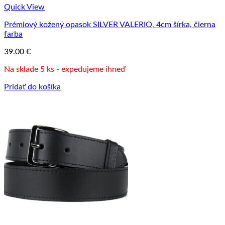
Quick View
Prémiový kožený opasok SILVER VALERIO, 4cm šírka, čierna
farba
39.00
€
Na sklade 5 ks - expedujeme ihneď
Pridať do košíka