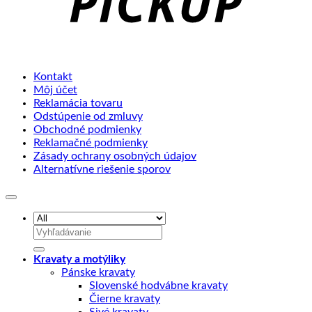
Kontakt
Môj účet
Reklamácia tovaru
Odstúpenie od zmluvy
Obchodné podmienky
Reklamačné podmienky
Zásady ochrany osobných údajov
Alternatívne riešenie sporov
Hľadať:
Kravaty a motýliky
Pánske kravaty
Slovenské hodvábne kravaty
Čierne kravaty
Sivé kravaty