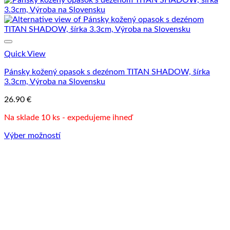
Quick View
Pánsky kožený opasok s dezénom TITAN SHADOW, šírka
3.3cm, Výroba na Slovensku
26.90
€
Na sklade 10 ks - expedujeme ihneď
Výber možností
Tento
produkt
má
viacero
variantov.
Možnosti
si
môžete
vybrať