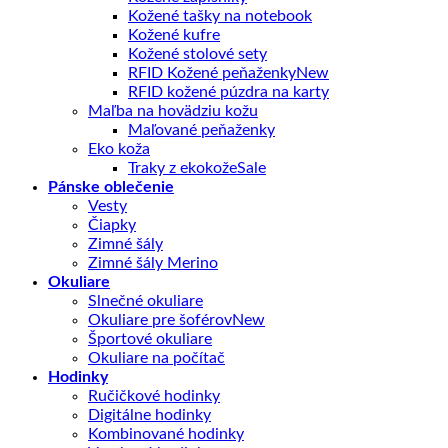
Kožené tašky na notebook
Kožené kufre
Kožené stolové sety
RFID Kožené peňaženky
RFID kožené púzdra na karty
Maľba na hovädziu kožu
Maľované peňaženky
Eko koža
Traky z ekokože
Pánske oblečenie
Vesty
Čiapky
Zimné šály
Zimné šály Merino
Okuliare
Slnečné okuliare
Okuliare pre šoférov
Športové okuliare
Okuliare na počítač
Hodinky
Ručičkové hodinky
Digitálne hodinky
Kombinované hodinky