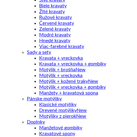
Biele kravaty
Žlté kravaty
Ružové kravaty
Červené kravaty
Zelené kravaty
Modré kravaty
Hnedé kravaty
Viac-farebné kravaty
Sady a sety
Kravata + vreckovka
Kravata + vreckovka + gombíky
Motýlik + brošňa
Motýlik + vreckovka
Motýlik + kožené traky
Motýlik + vreckovka + gombíky
Manžety + kravatová spona
Pánske motýliky
Klasické motýliky
Drevené motýliky
Motýliky z pierok
Doplnky
Manžetové gombíky
Kravatové spony