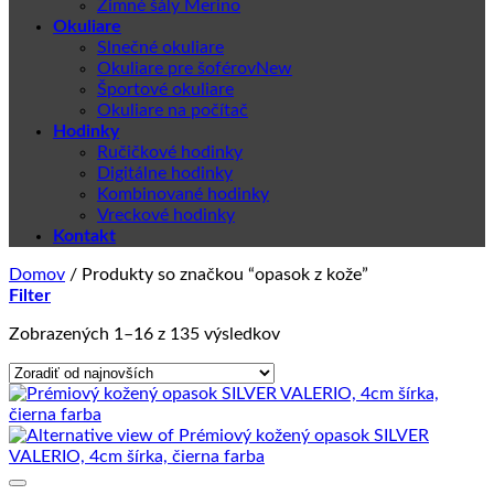
Zimné šály Merino
Okuliare
Slnečné okuliare
Okuliare pre šoférov
Športové okuliare
Okuliare na počítač
Hodinky
Ručičkové hodinky
Digitálne hodinky
Kombinované hodinky
Vreckové hodinky
Kontakt
Domov
/
Produkty so značkou “opasok z kože”
Filter
Zoradené
Zobrazených 1–16 z 135 výsledkov
podľa
najnovších