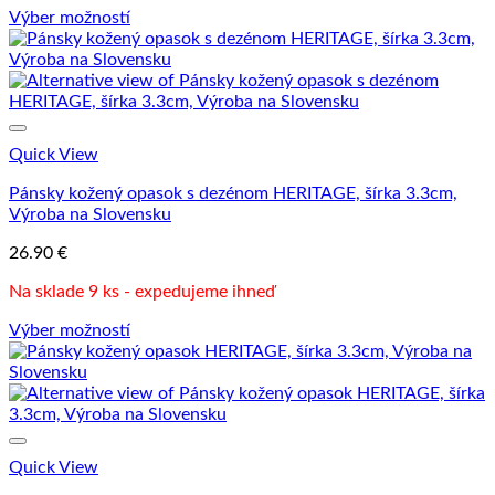
Výber možností
Tento
produkt
má
viacero
variantov.
Možnosti
Quick View
si
môžete
Pánsky kožený opasok s dezénom HERITAGE, šírka 3.3cm,
vybrať
Výroba na Slovensku
na
stránke
26.90
€
produktu.
Na sklade 9 ks - expedujeme ihneď
Výber možností
Tento
produkt
má
viacero
variantov.
Možnosti
Quick View
si