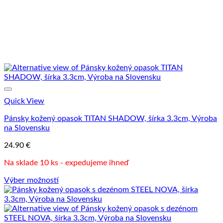
na
stránke
produktu.
Quick View
Pánsky kožený opasok TITAN SHADOW, šírka 3.3cm, Výroba
na Slovensku
24.90
€
Na sklade 10 ks - expedujeme ihneď
Výber možností
Tento
produkt
má
viacero