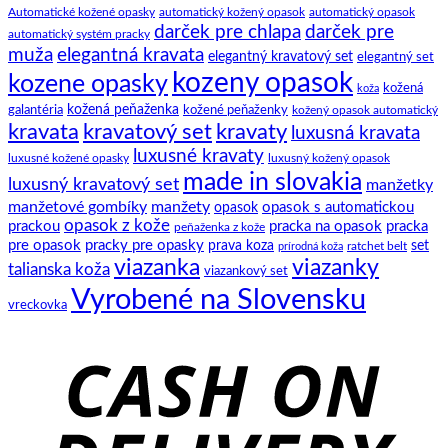
Ako
ako
manžety
Automatické kožené opasky
automatický kožený opasok
automatický opasok
darček pre chlapa
darček pre
si
na
a
automatický systém pracky
zaviazať
to.
ich
muža
elegantná kravata
elegantný kravatový set
elegantný set
klasický
história
kozeny opasok
kozene opasky
spoločenský
kožená
koža
motýlik
kožená peňaženka
kožené peňaženky
galantéria
kožený opasok automatický
kravata
kravatový set
kravaty
luxusná kravata
luxusné kravaty
luxusné kožené opasky
luxusný kožený opasok
made in slovakia
luxusný kravatový set
manžetky
manžetové gombíky
manžety
opasok s automatickou
opasok
opasok z kože
prackou
pracka na opasok
pracka
peňaženka z kože
pre opasok
pracky pre opasky
prava koza
set
ratchet belt
prírodná koža
viazanka
viazanky
talianska koža
viazankový set
Vyrobené na Slovensku
vreckovka
C
D