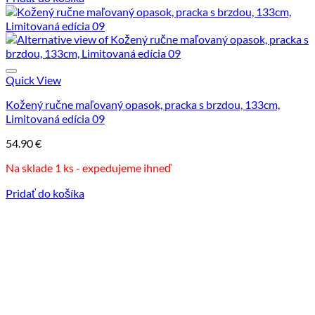
Quick View
Kožený ručne maľovaný opasok, pracka s brzdou, 133cm,
Limitovaná edícia 09
54.90
€
Na sklade 1 ks - expedujeme ihneď
Pridať do košíka