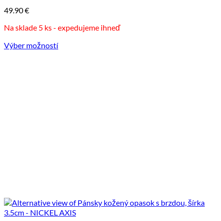
môžete
49.90
€
vybrať
na
Na sklade 5 ks - expedujeme ihneď
stránke
produktu.
Výber možností
Tento
produkt
má
viacero
variantov.
Možnosti
si
môžete
vybrať
na
stránke
produktu.