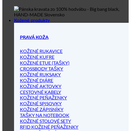
Kožené produkty
PRAVÁ KOŽA
KOŽENÉ RUKAVICE
KOŽENÉ KUFRE
KOŽENÉ ETUE (TAŠKY)
CROSSBODY TAŠKY
KOŽENÉ RUKSAKY
KOŽENÉ DIÁRE
KOŽENÉ AKTOVKY
CESTOVNÉ KABELY
KOŽENÉ PEŇAŽENKY
KOŽENÉ SPISOVKY
KOŽENÉ ZÁPISNÍKY
TAŠKY NA NOTEBOOK
KOŽENÉ STOLOVÉ SETY
RFID KOŽENÉ PEŇAŽENKY