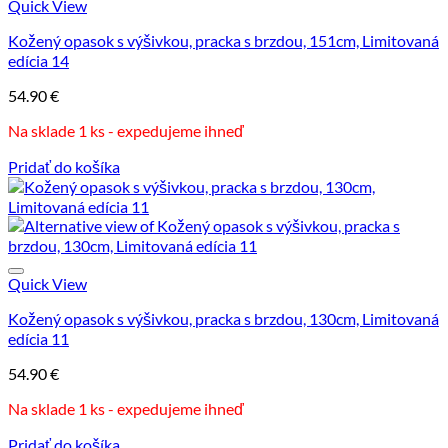
Možnosti
Quick View
si
Kožený opasok s výšivkou, pracka s brzdou, 151cm, Limitovaná
môžete
edícia 14
vybrať
na
54.90
€
stránke
produktu.
Na sklade 1 ks - expedujeme ihneď
Pridať do košíka
Quick View
Kožený opasok s výšivkou, pracka s brzdou, 130cm, Limitovaná
edícia 11
54.90
€
Na sklade 1 ks - expedujeme ihneď
Pridať do košíka