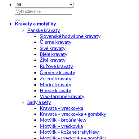
Hľadať:
Kravaty a motýliky
Pánske kravaty
Slovenské hodvábne kravaty
Čierne kravaty
Sivé kravaty
Biele kravaty
Žlté kravaty
Ružové kravaty
Červené kravaty
Zelené kravaty
Modré kravaty
Hnedé kravaty
Viac-farebné kravaty
Sady a sety
Kravata + vreckovka
Kravata + vreckovka + gombíky
Motýlik + brošňa
Motýlik + vreckovka
Motýlik + kožené traky
Motýlik + vreckovka + gombíky