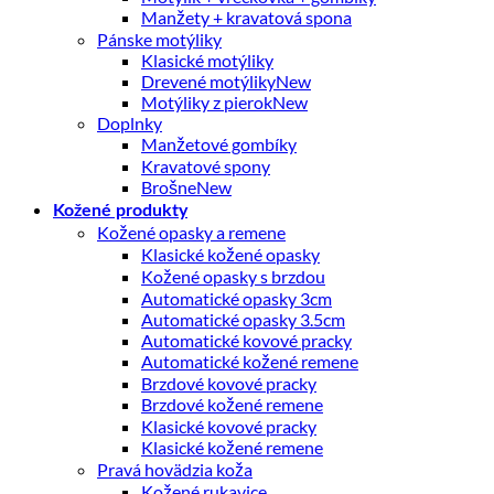
Manžety + kravatová spona
Pánske motýliky
Klasické motýliky
Drevené motýliky
Motýliky z pierok
Doplnky
Manžetové gombíky
Kravatové spony
Brošne
Kožené produkty
Kožené opasky a remene
Klasické kožené opasky
Kožené opasky s brzdou
Automatické opasky 3cm
Automatické opasky 3.5cm
Automatické kovové pracky
Automatické kožené remene
Brzdové kovové pracky
Brzdové kožené remene
Klasické kovové pracky
Klasické kožené remene
Pravá hovädzia koža
Kožené rukavice