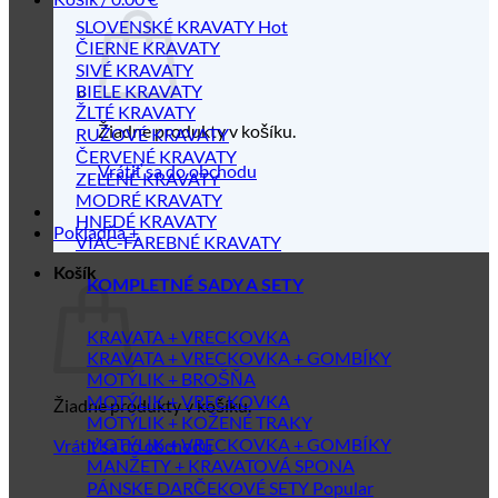
SLOVENSKÉ KRAVATY
ČIERNE KRAVATY
SIVÉ KRAVATY
BIELE KRAVATY
ŽLTÉ KRAVATY
Žiadne produkty v košíku.
RUŽOVÉ KRAVATY
ČERVENÉ KRAVATY
Vrátiť sa do obchodu
ZELENÉ KRAVATY
MODRÉ KRAVATY
HNEDÉ KRAVATY
Pokladňa
+
VIAC-FAREBNÉ KRAVATY
Košík
KOMPLETNÉ SADY A SETY
KRAVATA + VRECKOVKA
KRAVATA + VRECKOVKA + GOMBÍKY
MOTÝLIK + BROŠŇA
MOTÝLIK + VRECKOVKA
Žiadne produkty v košíku.
MOTÝLIK + KOŽENÉ TRAKY
MOTÝLIK + VRECKOVKA + GOMBÍKY
Vrátiť sa do obchodu
MANŽETY + KRAVATOVÁ SPONA
PÁNSKE DARČEKOVÉ SETY