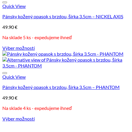
Quick View
Pánsky kožený opasok s brzdou, šírka 3.5cm – NICKEL AXIS
49.90
€
Na sklade 5 ks - expedujeme ihneď
Výber možností
Tento
produkt
má
viacero
variantov.
Quick View
Možnosti
Pánsky kožený opasok s brzdou, šírka 3.5cm – PHANTOM
si
môžete
49.90
€
vybrať
na
Na sklade 4 ks - expedujeme ihneď
stránke
produktu.
Výber možností
Tento
produkt