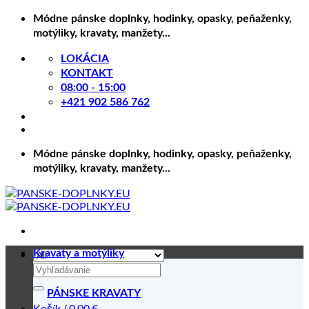
Skip
Módne pánske doplnky, hodinky, opasky, peňaženky,
to
motýliky, kravaty, manžety...
content
LOKÁCIA
KONTAKT
08:00 - 15:00
+421 902 586 762
Módne pánske doplnky, hodinky, opasky, peňaženky,
motýliky, kravaty, manžety...
Kravaty a motýliky
Hľadať:
PÁNSKE KRAVATY
Košík /
0.00
€