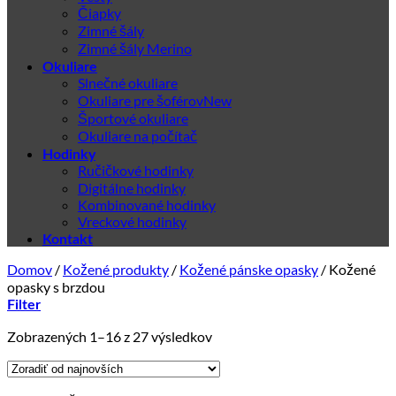
Čiapky
Zimné šály
Zimné šály Merino
Okuliare
Slnečné okuliare
Okuliare pre šoférov
Športové okuliare
Okuliare na počítač
Hodinky
Ručičkové hodinky
Digitálne hodinky
Kombinované hodinky
Vreckové hodinky
Kontakt
Domov
/
Kožené produkty
/
Kožené pánske opasky
/
Kožené
opasky s brzdou
Filter
Zoradené
Zobrazených 1–16 z 27 výsledkov
podľa
najnovších