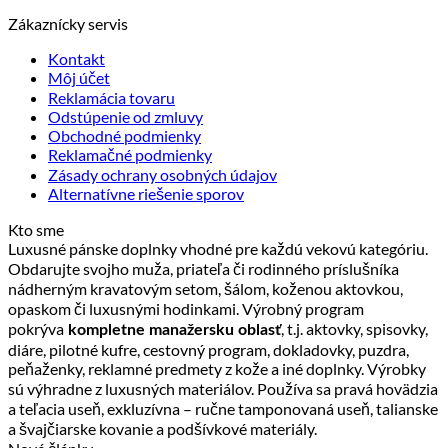
vybrať
na
Zákaznícky servis
stránke
Kontakt
produktu.
Môj účet
Reklamácia tovaru
Odstúpenie od zmluvy
Obchodné podmienky
Reklamačné podmienky
Zásady ochrany osobných údajov
Alternatívne riešenie sporov
Kto sme
Luxusné pánske doplnky vhodné pre každú vekovú kategóriu.
Obdarujte svojho muža, priateľa či rodinného príslušníka
nádherným kravatovým setom, šálom, koženou aktovkou,
opaskom či luxusnými hodinkami. Výrobný program
pokrýva
, t.j. aktovky, spisovky,
kompletne manažersku oblasť
diáre, pilotné kufre, cestovný program, dokladovky, puzdra,
peňaženky, reklamné predmety z kože a iné doplnky. Výrobky
sú výhradne z luxusných materiálov. Používa sa pravá hovädzia
a teľacia useň, exkluzívna – ručne tamponovaná useň, talianske
a švajčiarske kovanie a podšívkové materiály.