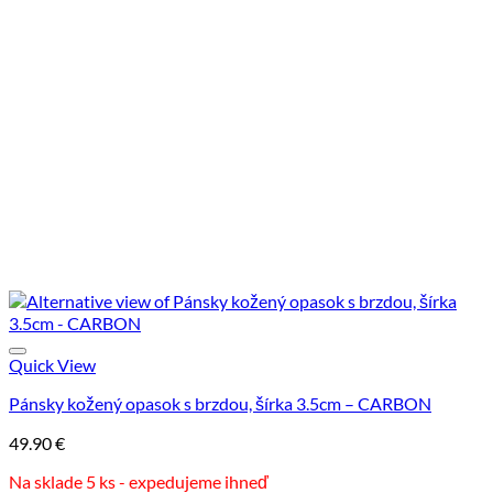
má
viacero
variantov.
Možnosti
si
môžete
vybrať
na
stránke
produktu.
Quick View
Pánsky kožený opasok s brzdou, šírka 3.5cm – CARBON
49.90
€
Na sklade 5 ks - expedujeme ihneď