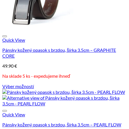
Quick View
Pánsky kožený opasok s brzdou, šírka 3.5cm – GRAPHITE
CORE
49.90
€
Na sklade 5 ks - expedujeme ihneď
Výber možností
Tento
produkt
má
viacero
variantov.
Quick View
Možnosti
Pánsky kožený opasok s brzdou, šírka 3.5cm – PEARL FLOW
si