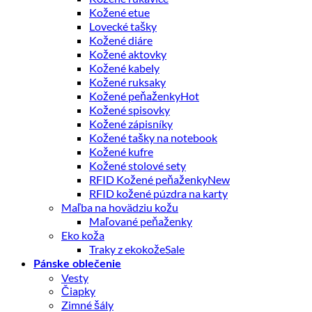
Kožené etue
Lovecké tašky
Kožené diáre
Kožené aktovky
Kožené kabely
Kožené ruksaky
Kožené peňaženky
Kožené spisovky
Kožené zápisníky
Kožené tašky na notebook
Kožené kufre
Kožené stolové sety
RFID Kožené peňaženky
RFID kožené púzdra na karty
Maľba na hovädziu kožu
Maľované peňaženky
Eko koža
Traky z ekokože
Pánske oblečenie
Vesty
Čiapky
Zimné šály