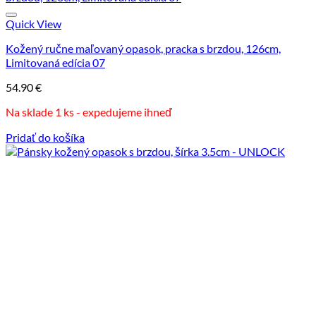
Quick View
Kožený ručne maľovaný opasok, pracka s brzdou, 126cm,
Limitovaná edícia 07
54.90
€
Na sklade 1 ks - expedujeme ihneď
Pridať do košíka