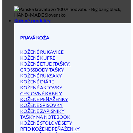
Kožené produkty
PRAVÁ KOŽA
KOŽENÉ RUKAVICE
KOŽENÉ KUFRE
KOŽENÉ ETUE (TAŠKY)
CROSSBODY TAŠKY
KOŽENÉ RUKSAKY
KOŽENÉ DIÁRE
KOŽENÉ AKTOVKY
CESTOVNÉ KABELY
KOŽENÉ PEŇAŽENKY
KOŽENÉ SPISOVKY
KOŽENÉ ZÁPISNÍKY
TAŠKY NA NOTEBOOK
KOŽENÉ STOLOVÉ SETY
RFID KOŽENÉ PEŇAŽENKY