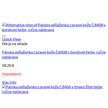
Quick View
Nie je na sklade
Pánska peňaženka z pravej kože č.8408 v bordovej farbe, ručne
natieraná
58.20
€
Vypredané!
Viac info