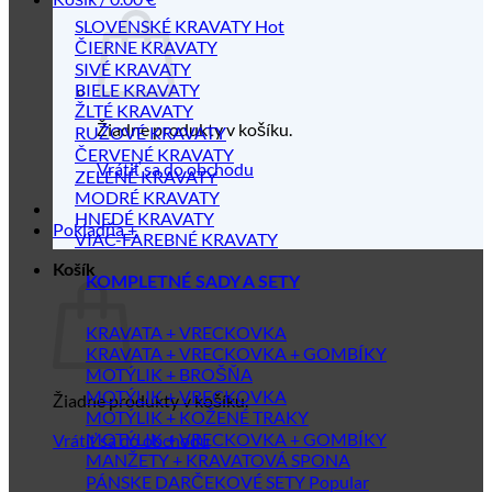
SLOVENSKÉ KRAVATY
ČIERNE KRAVATY
SIVÉ KRAVATY
BIELE KRAVATY
ŽLTÉ KRAVATY
Žiadne produkty v košíku.
RUŽOVÉ KRAVATY
ČERVENÉ KRAVATY
Vrátiť sa do obchodu
ZELENÉ KRAVATY
MODRÉ KRAVATY
HNEDÉ KRAVATY
Pokladňa
+
VIAC-FAREBNÉ KRAVATY
Košík
KOMPLETNÉ SADY A SETY
KRAVATA + VRECKOVKA
KRAVATA + VRECKOVKA + GOMBÍKY
MOTÝLIK + BROŠŇA
MOTÝLIK + VRECKOVKA
Žiadne produkty v košíku.
MOTÝLIK + KOŽENÉ TRAKY
MOTÝLIK + VRECKOVKA + GOMBÍKY
Vrátiť sa do obchodu
MANŽETY + KRAVATOVÁ SPONA
PÁNSKE DARČEKOVÉ SETY