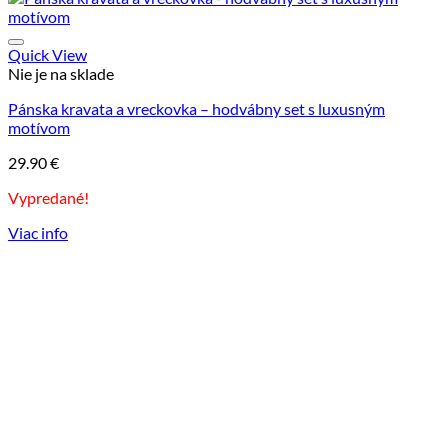
Quick View
Nie je na sklade
Pánska kravata a vreckovka – hodvábny set s luxusným
motívom
29.90
€
Vypredané!
Viac info