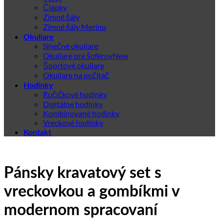
Čiapky
Zimné šály
Zimné šály Merino
Okuliare
Slnečné okuliare
Okuliare pre šoférov
Športové okuliare
Okuliare na počítač
Hodinky
Ručičkové hodinky
Digitálne hodinky
Kombinované hodinky
Vreckové hodinky
Kontakt
Pánsky kravatový set s
vreckovkou a gombíkmi v
modernom spracovaní