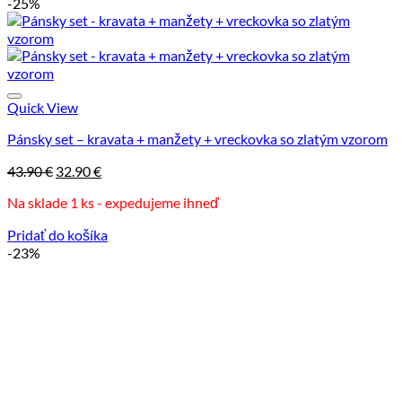
-25%
Quick View
Pánsky set – kravata + manžety + vreckovka so zlatým vzorom
Pôvodná
Aktuálna
43.90
€
32.90
€
cena
cena
Na sklade 1 ks - expedujeme ihneď
bola:
je:
43.90 €.
32.90 €.
Pridať do košíka
-23%