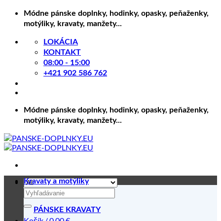
Skip
Módne pánske doplnky, hodinky, opasky, peňaženky,
to
motýliky, kravaty, manžety...
content
LOKÁCIA
KONTAKT
08:00 - 15:00
+421 902 586 762
Módne pánske doplnky, hodinky, opasky, peňaženky,
motýliky, kravaty, manžety...
Kravaty a motýliky
Hľadať:
PÁNSKE KRAVATY
Košík /
0.00
€