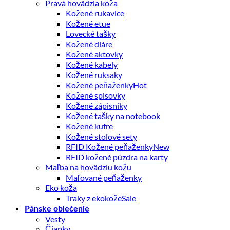
Pravá hovädzia koža
Kožené rukavice
Kožené etue
Lovecké tašky
Kožené diáre
Kožené aktovky
Kožené kabely
Kožené ruksaky
Kožené peňaženky
Kožené spisovky
Kožené zápisníky
Kožené tašky na notebook
Kožené kufre
Kožené stolové sety
RFID Kožené peňaženky
RFID kožené púzdra na karty
Maľba na hovädziu kožu
Maľované peňaženky
Eko koža
Traky z ekokože
Pánske oblečenie
Vesty
Čiapky