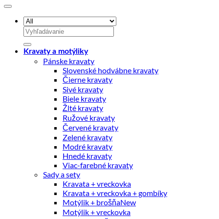
Hľadať:
Kravaty a motýliky
Pánske kravaty
Slovenské hodvábne kravaty
Čierne kravaty
Sivé kravaty
Biele kravaty
Žlté kravaty
Ružové kravaty
Červené kravaty
Zelené kravaty
Modré kravaty
Hnedé kravaty
Viac-farebné kravaty
Sady a sety
Kravata + vreckovka
Kravata + vreckovka + gombíky
Motýlik + brošňa
Motýlik + vreckovka