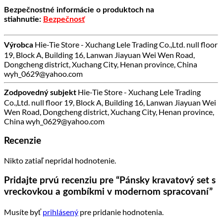
Bezpečnostné informácie o produktoch na
stiahnutie:
Bezpečnosť
Hie-Tie Store - Xuchang Lele Trading Co.,Ltd. null floor
Výrobca
19, Block A, Building 16, Lanwan Jiayuan Wei Wen Road,
Dongcheng district, Xuchang City, Henan province, China
wyh_0629@yahoo.com
Hie-Tie Store - Xuchang Lele Trading
Zodpovedný subjekt
Co.,Ltd. null floor 19, Block A, Building 16, Lanwan Jiayuan Wei
Wen Road, Dongcheng district, Xuchang City, Henan province,
China wyh_0629@yahoo.com
Recenzie
Nikto zatiaľ nepridal hodnotenie.
Pridajte prvú recenziu pre “Pánsky kravatový set s
vreckovkou a gombíkmi v modernom spracovaní”
Musíte byť
prihlásený
pre pridanie hodnotenia.