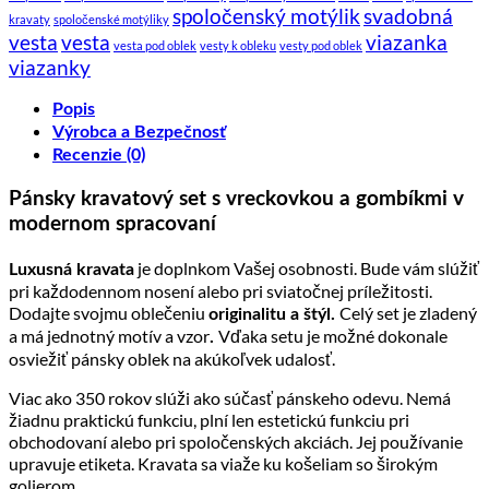
spoločenský motýlik
svadobná
kravaty
spoločenské motýliky
vesta
vesta
viazanka
vesta pod oblek
vesty k obleku
vesty pod oblek
viazanky
Popis
Výrobca a Bezpečnosť
Recenzie (0)
Pánsky kravatový set s vreckovkou a gombíkmi v
modernom spracovaní
je doplnkom Vašej osobnosti. Bude vám slúžiť
Luxusná kravata
pri každodennom nosení alebo pri sviatočnej príležitosti.
Dodajte svojmu oblečeniu
Celý set je zladený
originalitu a štýl.
a má jednotný motív a vzor
Vďaka setu je možné dokonale
.
osviežiť pánsky oblek na akúkoľvek udalosť.
Viac ako 350 rokov slúži ako súčasť pánskeho odevu. Nemá
žiadnu praktickú funkciu, plní len estetickú funkciu pri
obchodovaní alebo pri spoločenských akciách. Jej používanie
upravuje etiketa. Kravata sa viaže ku košeliam so širokým
golierom.