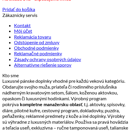
37.90 €.
31.90 €.
Pridať do košíka
Zákaznícky servis
Kontakt
Môj účet
Reklamácia tovaru
Odstúpenie od zmluvy
Obchodné podmienky
Reklamačné podmienky
Zásady ochrany osobných údajov
Alternatívne riešenie sporov
Kto sme
Luxusné pánske doplnky vhodné pre každú vekovú kategóriu.
Obdarujte svojho muža, priateľa či rodinného príslušníka
nádherným kravatovým setom, šálom, koženou aktovkou,
opaskom či luxusnými hodinkami. Výrobný program
pokrýva
, t.j. aktovky, spisovky,
kompletne manažersku oblasť
diáre, pilotné kufre, cestovný program, dokladovky, puzdra,
peňaženky, reklamné predmety z kože a iné doplnky. Výrobky
sú výhradne z luxusných materiálov. Používa sa pravá hovädzia
a teľacia useň, exkluzívna – ručne tamponovaná useň, talianske