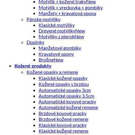
Motýlik + kožené traky
Motýlik + vreckovka + gombíky
Manžety + kravatová spona
Pánske motýliky
Klasické motýliky
Drevené motýliky
Motýliky z pierok
Doplnky
Manžetové gombíky
Kravatové spony
Brošne
Kožené produkty
Kožené opasky a remene
Klasické kožené opasky
Kožené opasky s brzdou
Automatické opasky 3cm
Automatické opasky 3.5cm
Automatické kovové pracky
Automatické kožené remene
Brzdové kovové pracky
Brzdové kožené remene
Klasické kovové pracky
Klasické kožené remene