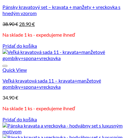
Pánsky kravatový set – kravata + manžety + vreckovka s
hnedým vzorom
Pôvodná
Aktuálna
38.90
€
28.90
€
cena
cena
Na sklade 1 ks - expedujeme ihneď
bola:
je:
38.90 €.
28.90 €.
Pridať do košíka
Quick View
Veľká kravatová sada 11 – kravata+manžetové
gombíky+spona+vreckovka
34.90
€
Na sklade 1 ks - expedujeme ihneď
Pridať do košíka