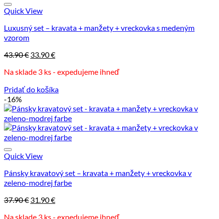
Quick View
Luxusný set – kravata + manžety + vreckovka s medeným
vzorom
Pôvodná
Aktuálna
43.90
€
33.90
€
cena
cena
Na sklade 3 ks - expedujeme ihneď
bola:
je:
43.90 €.
33.90 €.
Pridať do košíka
-16%
Quick View
Pánsky kravatový set – kravata + manžety + vreckovka v
zeleno-modrej farbe
Pôvodná
Aktuálna
37.90
€
31.90
€
cena
cena
Na sklade 3 ks - expedujeme ihneď
bola:
je: