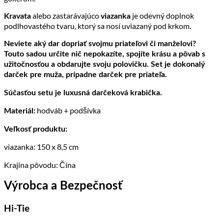
alebo zastarávajúco
je odevný doplnok
Kravata
viazanka
podlhovastého tvaru, ktorý sa nosí uviazaný pod krkom.
Neviete aký dar dopriať svojmu priateľovi či manželovi?
Touto sadou určite nič nepokazíte, spojíte krásu a pôvab s
užitočnosťou a obdarujte svoju polovičku. Set je dokonalý
darček pre muža, prípadne darček pre priateľa.
Súčasťou setu je luxusná darčeková krabička.
hodváb + podšívka
Materiál:
Veľkosť produktu:
viazanka: 150 x 8,5 cm
Krajina pôvodu: Čína
Výrobca a Bezpečnosť
Hi-Tie