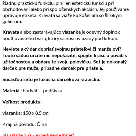
žiadnu praktickú funkciu, plní len estetickú funkciu pri
obchodovaní alebo pri spoločenských akciách. Jej používanie
upravuje etiketa. Kravata sa viaže ku košeliam so širokým
golierom.
alebo zastarávajúco
je odevný doplnok
Kravata
viazanka
podlhovastého tvaru, ktorý sa nosí uviazaný pod krkom.
Neviete aký dar dopriať svojmu priateľovi či manželovi?
Touto sadou určite nič nepokazíte, spojíte krásu a pôvab s
užitočnosťou a obdarujte svoju polovičku. Set je dokonalý
darček pre muža, prípadne darček pre priateľa.
Súčasťou setu je luxusná darčeková krabička.
hodváb + podšívka
Materiál:
Veľkosť produktu:
viazanka: 150 x 8,5 cm
Krajina pôvodu: Čína
Na sklade 3 ks - expedujeme ihneď