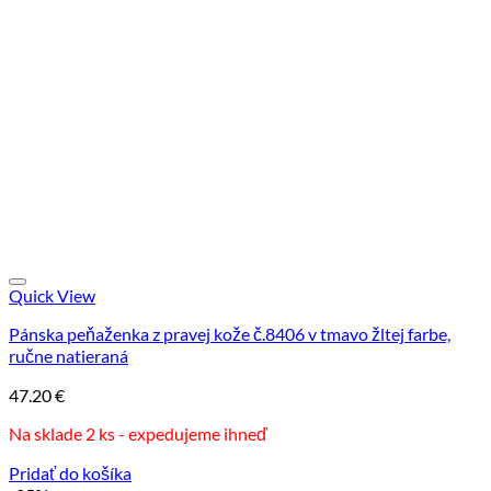
Quick View
Pánska peňaženka z pravej kože č.8406 v tmavo žltej farbe,
ručne natieraná
47.20
€
Na sklade 2 ks - expedujeme ihneď
Pridať do košíka