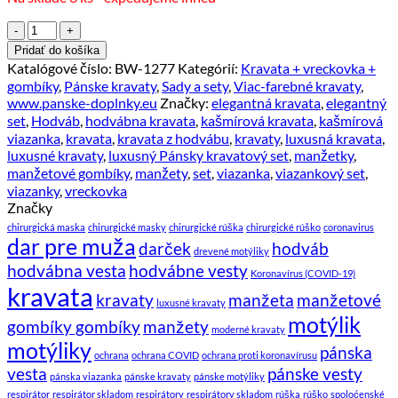
množstvo
Pánsky
Pridať do košíka
kravatový
Katalógové číslo:
BW-1277
Kategórií:
Kravata + vreckovka +
set
gombíky
,
Pánske kravaty
,
Sady a sety
,
Viac-farebné kravaty
,
s
www.panske-doplnky.eu
Značky:
elegantná kravata
,
elegantný
vreckovkou
set
,
Hodváb
,
hodvábna kravata
,
kašmírová kravata
,
kašmírová
a
viazanka
,
kravata
,
kravata z hodvábu
,
kravaty
,
luxusná kravata
,
gombíkmi
luxusné kravaty
,
luxusný Pánsky kravatový set
,
manžetky
,
v
manžetové gombíky
,
manžety
,
set
,
viazanka
,
viazankový set
,
modernom
viazanky
,
vreckovka
spracovaní
Značky
chirurgická maska
chirurgické masky
chirurgické rúška
chirurgické rúško
coronavirus
dar pre muža
darček
hodváb
drevené motýliky
hodvábna vesta
hodvábne vesty
Koronavírus (COVID-19)
kravata
kravaty
manžeta
manžetové
luxusné kravaty
motýlik
gombíky gombíky
manžety
moderné kravaty
motýliky
pánska
ochrana
ochrana COVID
ochrana proti koronavírusu
vesta
pánske vesty
pánska viazanka
pánske kravaty
pánske motýliky
respirátor
respirátor skladom
respirátory
respirátory skladom
rúška
rúško
spoloćenské