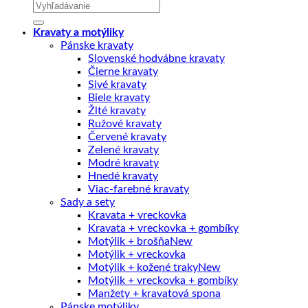
Hľadať:
Kravaty a motýliky
Pánske kravaty
Slovenské hodvábne kravaty
Čierne kravaty
Sivé kravaty
Biele kravaty
Žlté kravaty
Ružové kravaty
Červené kravaty
Zelené kravaty
Modré kravaty
Hnedé kravaty
Viac-farebné kravaty
Sady a sety
Kravata + vreckovka
Kravata + vreckovka + gombíky
Motýlik + brošňa
Motýlik + vreckovka
Motýlik + kožené traky
Motýlik + vreckovka + gombíky
Manžety + kravatová spona
Pánske motýliky