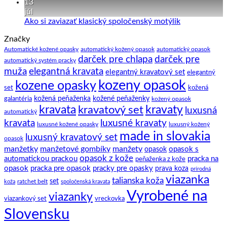
obleku
–
komentáre
13
pár
na
júl
zaujímavostí
Manžetové
Žiadne
Ako si zaviazať klasický spoločenský motýlik
a
gombíky
komentáre
Značky
na
tipov
–
Ako
ako
manžety
Automatické kožené opasky
automatický kožený opasok
automatický opasok
darček pre chlapa
darček pre
si
na
a
automatický systém pracky
zaviazať
to.
ich
elegantná kravata
muža
elegantný kravatový set
elegantný
klasický
história
kozeny opasok
kozene opasky
spoločenský
set
kožená
motýlik
galantéria
kožená peňaženka
kožené peňaženky
kožený opasok
kravata
kravatový set
kravaty
luxusná
automatický
kravata
luxusné kravaty
luxusné kožené opasky
luxusný kožený
made in slovakia
luxusný kravatový set
opasok
manžetky
manžetové gombíky
manžety
opasok s
opasok
opasok z kože
automatickou prackou
pracka na
peňaženka z kože
opasok
pracka pre opasok
pracky pre opasky
prava koza
prírodná
viazanka
talianska koža
set
ratchet belt
koža
spoločenská kravata
Vyrobené na
viazanky
viazankový set
vreckovka
Slovensku