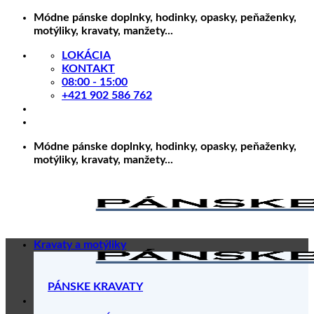
Skip
Módne pánske doplnky, hodinky, opasky, peňaženky,
to
motýliky, kravaty, manžety...
content
LOKÁCIA
KONTAKT
08:00 - 15:00
+421 902 586 762
Módne pánske doplnky, hodinky, opasky, peňaženky,
motýliky, kravaty, manžety...
Kravaty a motýliky
PÁNSKE KRAVATY