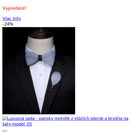
cena
cena
Vypredané!
bola:
je:
33.90 €.
25.90 €.
Viac info
-24%