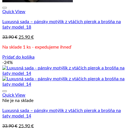
Quick View
Luxusná sada – pánsky motýlik z vtáčích pierok a brošňa na
šaty model_18
Pôvodná
Aktuálna
33.90
€
25.90
€
cena
cena
Na sklade 1 ks - expedujeme ihneď
bola:
je:
33.90 €.
25.90 €.
Pridať do košíka
-24%
Quick View
Nie je na sklade
Luxusná sada – pánsky motýlik z vtáčích pierok a brošňa na
šaty model_14
Pôvodná
Aktuálna
33.90
€
25.90
€