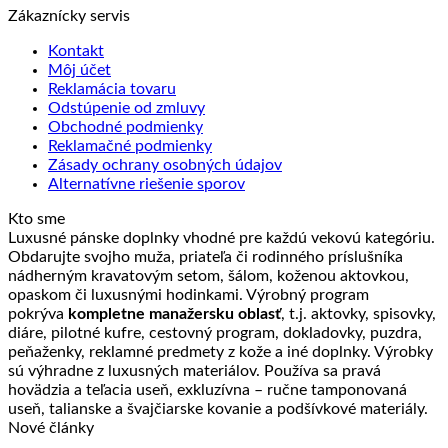
Zákaznícky servis
Kontakt
Môj účet
Reklamácia tovaru
Odstúpenie od zmluvy
Obchodné podmienky
Reklamačné podmienky
Zásady ochrany osobných údajov
Alternatívne riešenie sporov
Kto sme
Luxusné pánske doplnky vhodné pre každú vekovú kategóriu.
Obdarujte svojho muža, priateľa či rodinného príslušníka
nádherným kravatovým setom, šálom, koženou aktovkou,
opaskom či luxusnými hodinkami. Výrobný program
pokrýva
kompletne manažersku oblasť
, t.j. aktovky, spisovky,
diáre, pilotné kufre, cestovný program, dokladovky, puzdra,
peňaženky, reklamné predmety z kože a iné doplnky. Výrobky
sú výhradne z luxusných materiálov. Používa sa pravá
hovädzia a teľacia useň, exkluzívna – ručne tamponovaná
useň, talianske a švajčiarske kovanie a podšívkové materiály.
Nové články