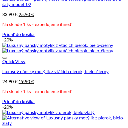
šaty model_02
Pôvodná
Aktuálna
33.90
€
25.90
€
cena
cena
Na sklade 1 ks - expedujeme ihneď
bola:
je:
33.90 €.
25.90 €.
Pridať do košíka
-20%
Quick View
Luxusný pánsky motýlik z vtáčích pierok, bielo-čierny
Pôvodná
Aktuálna
24.90
€
19.90
€
cena
cena
Na sklade 1 ks - expedujeme ihneď
bola:
je:
24.90 €.
19.90 €.
Pridať do košíka
-20%