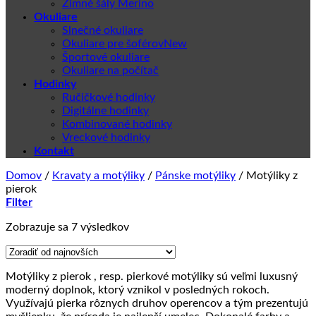
Zimné šály Merino
Okuliare
Slnečné okuliare
Okuliare pre šoférov
Športové okuliare
Okuliare na počítač
Hodinky
Ručičkové hodinky
Digitálne hodinky
Kombinované hodinky
Vreckové hodinky
Kontakt
Domov
/
Kravaty a motýliky
/
Pánske motýliky
/
Motýliky z
pierok
Filter
Zoradené
Zobrazuje sa 7 výsledkov
podľa
najnovších
Motýliky z pierok , resp. pierkové motýliky sú veľmi luxusný
moderný doplnok, ktorý vznikol v posledných rokoch.
Využívajú pierka rôznych druhov operencov a tým prezentujú