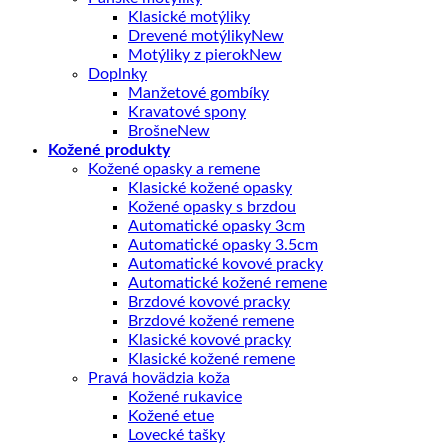
Klasické motýliky
Drevené motýliky
Motýliky z pierok
Doplnky
Manžetové gombíky
Kravatové spony
Brošne
Kožené produkty
Kožené opasky a remene
Klasické kožené opasky
Kožené opasky s brzdou
Automatické opasky 3cm
Automatické opasky 3.5cm
Automatické kovové pracky
Automatické kožené remene
Brzdové kovové pracky
Brzdové kožené remene
Klasické kovové pracky
Klasické kožené remene
Pravá hovädzia koža
Kožené rukavice
Kožené etue
Lovecké tašky