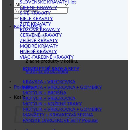
SLOVENSKÉ KRAVATY
ČIERNE KRAVATY
Hľadať:
SIVÉ KRAVATY
BIELE KRAVATY
ŽLTÉ KRAVATY
Košík /
0.00
€
RUŽOVÉ KRAVATY
ČERVENÉ KRAVATY
ZELENÉ KRAVATY
MODRÉ KRAVATY
HNEDÉ KRAVATY
VIAC-FAREBNÉ KRAVATY
Žiadne produkty v košíku.
KOMPLETNÉ SADY A SETY
Vrátiť sa do obchodu
KRAVATA + VRECKOVKA
Pokladňa
+
KRAVATA + VRECKOVKA + GOMBÍKY
MOTÝLIK + BROŠŇA
Košík
MOTÝLIK + VRECKOVKA
MOTÝLIK + KOŽENÉ TRAKY
MOTÝLIK + VRECKOVKA + GOMBÍKY
MANŽETY + KRAVATOVÁ SPONA
PÁNSKE DARČEKOVÉ SETY