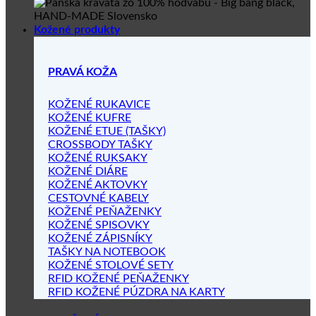
Kožené produkty
PRAVÁ KOŽA
KOŽENÉ RUKAVICE
KOŽENÉ KUFRE
KOŽENÉ ETUE (TAŠKY)
CROSSBODY TAŠKY
KOŽENÉ RUKSAKY
KOŽENÉ DIÁRE
KOŽENÉ AKTOVKY
CESTOVNÉ KABELY
KOŽENÉ PEŇAŽENKY
KOŽENÉ SPISOVKY
KOŽENÉ ZÁPISNÍKY
TAŠKY NA NOTEBOOK
KOŽENÉ STOLOVÉ SETY
RFID KOŽENÉ PEŇAŽENKY
RFID KOŽENÉ PÚZDRA NA KARTY