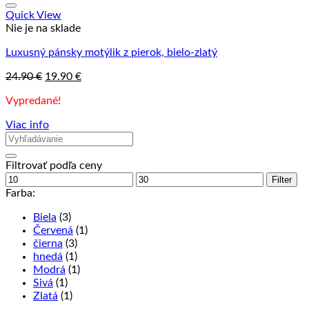
Quick View
Nie je na sklade
Luxusný pánsky motýlik z pierok, bielo-zlatý
Pôvodná
Aktuálna
24.90
€
19.90
€
cena
cena
Vypredané!
bola:
je:
24.90 €.
19.90 €.
Viac info
Filtrovať podľa ceny
Minimálna
Maximálna
Filter
cena
cena
Farba:
Biela
(3)
Červená
(1)
čierna
(3)
hnedá
(1)
Modrá
(1)
Sivá
(1)
Zlatá
(1)