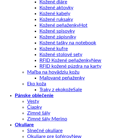
Kožené diáre
Kožené aktovky
Kožené kabely
Kožené ruksaky
Kožené peňaženky
Kožené spisovky
Kožené zápisníky
Kožené tašky na notebook
Kožené kufre
Kožené stolové sety
RFID Kožené peňaženky
RFID kožené púzdra na karty
Maľba na hovädziu kožu
Maľované peňaženky
Eko koža
Traky z ekokože
Pánske oblečenie
Vesty
Čiapky
Zimné šály
Zimné šály Merino
Okuliare
Slnečné okuliare
Okuliare pre šoférov