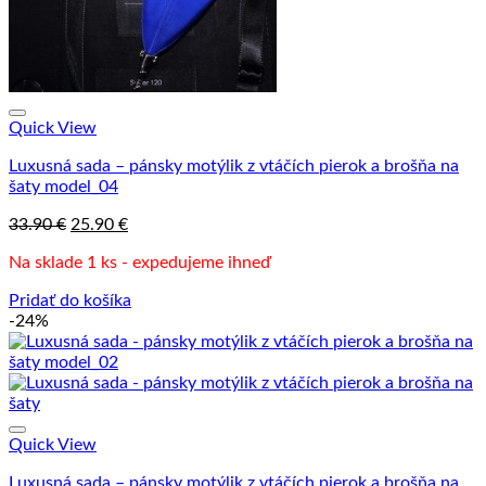
Quick View
Luxusná sada – pánsky motýlik z vtáčích pierok a brošňa na
šaty model_04
Pôvodná
Aktuálna
33.90
€
25.90
€
cena
cena
Na sklade 1 ks - expedujeme ihneď
bola:
je:
33.90 €.
25.90 €.
Pridať do košíka
-24%
Quick View
Luxusná sada – pánsky motýlik z vtáčích pierok a brošňa na