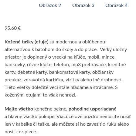
95.60
€
Kožené tašky (etuje)
sú modernou a obľúbenou
alternatívou k batohom do školy a do práce. Veľký úložný
priestor je doplnený o vrecká na kľúče, mobil, mince,
bankovky, rôzne kľúče, telefón, mp3 prehrávače, kreditné
karty, debetné karty, bankomatové karty, občiansky
preukaz, zdravotná kartička, vizitky alebo iné drobnosti.
Tieto všetky dôležité veci stále hľadáme a strácame. S
koženými etujami to však nehrozí.
Majte všetko
konečne pekne,
pohodlne usporiadané
a
hlavne všetko pokope. Viacúčelové puzdro nemusíte nosiť
len v kabelke či taške, ale môžete si ho zavesiť o ruku alebo
nosiť cez plece.