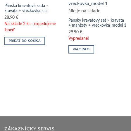
Pánska kravatová sada –
Nie je na sklade
kravata + vreckovka, č.5
28.90
€
Pánsky kravatový set – kravata
Na sklade 2 ks - expedujeme
+ manžety + vreckovka_model 1
ihneď
29.90
€
Vypredané!
PRIDAŤ DO KOŠÍKA
VIAC INFO
ZÁKAZNÍCKY SERVIS