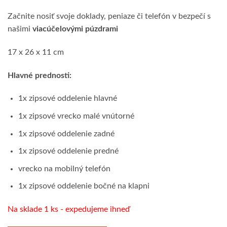
Začnite nosiť svoje doklady, peniaze či telefón v bezpečí s
našimi
viacúčelovými púzdrami
17 x 26 x 11 cm
Hlavné prednosti:
1x zipsové oddelenie hlavné
1x zipsové vrecko malé vnútorné
1x zipsové oddelenie zadné
1x zipsové oddelenie predné
vrecko na mobilný telefón
1x zipsové oddelenie bočné na klapni
Na sklade 1 ks - expedujeme ihneď