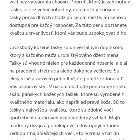
vecí bez vytvárania chaosu. Popruh, ktorý je zahrnutý v
taške, je tiež veľmi pohodlný, čo umožňuje nosenie
tašky počas dlhých chôdz po celom meste. Sú cenovo
dostupné pre každý rozpočet. Za túto cenu dostanete
kvalitu a trvanlivosť, ktorá vás bude uspokojovať dlho.
Crossbody kožené tašky sú univerzálnym doplnkom,
ktorý z každého muža urobí štýlového džentlmena.
Tašky sú vhodné nielen pre každodenné nosenie, ale aj
na pracovné stretnutia alebo dokonca večierky. Sú
elegantné a zároveň pohodlné, čo pomôže zdôrazniť
Váš osobitný štýl. V našom obchode ponúkame širokú
škálu pánskych kožených tašiek, ktoré sú vyrobené z
kvalitného materiálu, ako napríklad pravá koža. Sú to
tašky s najvyššou kvalitou, ktoré sú odolné voči
opotrebeniu a zároveň majú moderný vzhľad. Majú
moderný dizajn a ponúkajú veľa dostupných farieb.
Jednou z najdôležitejších vecí, ktoré treba vziať do