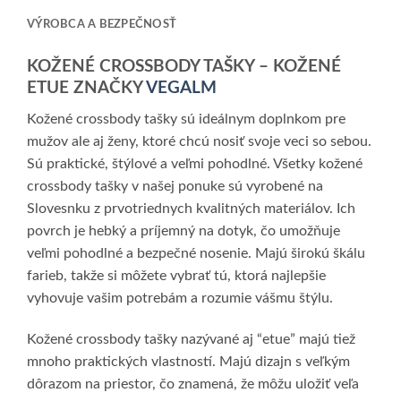
VÝROBCA A BEZPEČNOSŤ
KOŽENÉ CROSSBODY TAŠKY – KOŽENÉ
ETUE ZNAČKY
VEGALM
Kožené crossbody tašky sú ideálnym doplnkom pre
mužov ale aj ženy, ktoré chcú nosiť svoje veci so sebou.
Sú praktické, štýlové a veľmi pohodlné. Všetky kožené
crossbody tašky v našej ponuke sú vyrobené na
Slovesnku z prvotriednych kvalitných materiálov. Ich
povrch je hebký a príjemný na dotyk, čo umožňuje
veľmi pohodlné a bezpečné nosenie. Majú širokú škálu
farieb, takže si môžete vybrať tú, ktorá najlepšie
vyhovuje vašim potrebám a rozumie vášmu štýlu.
Kožené crossbody tašky nazývané aj “etue” majú tiež
mnoho praktických vlastností. Majú dizajn s veľkým
dôrazom na priestor, čo znamená, že môžu uložiť veľa