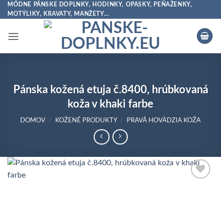
Skip
MÓDNE PÁNSKE DOPLNKY, HODINKY, OPASKY, PEŇAŽENKY,
MOTÝLIKY, KRAVATY, MANŽETY...
to
content
Pánska kožená etuja č.8400, hrúbkovaná
koža v khaki farbe
DOMOV
/
KOŽENÉ PRODUKTY
/
PRAVÁ HOVÄDZIA KOŽA