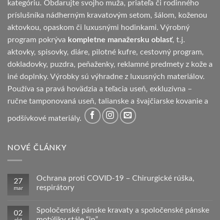
kategóriu. Obdarujte svojho muža, priateľa či rodinného
príslušníka nádherným kravatovým setom, šálom, koženou
aktovkou, opaskom či luxusnými hodinkami. Výrobný
program pokrýva
kompletne manažersku oblasť
, t.j.
aktovky, spisovky, diáre, pilotné kufre, cestovný program,
dokladovky, puzdra, peňaženky, reklamné predmety z kože a
iné doplnky. Výrobky sú výhradne z luxusných materiálov.
Používa sa pravá hovädzia a teľacia useň, exkluzívna –
ručne tamponovaná useň, talianske a švajčiarske kovanie a
podšívkové materiály.
NOVÉ ČLÁNKY
Ochrana proti COVID-19 – Chirurgické rúška,
27
respirátory
mar
Žiadne
komentáre
Spoločenské pánske kravaty a spoločenské pánske
na
02
Ochrana
motýliky stále “in”