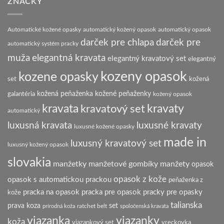
ZNAČKY
zaviazať
klasický
spoločenský
motýlik
Automatické kožené opasky
automatický kožený opasok
automatický opasok
darček pre chlapa
darček pre
automatický systém pracky
elegantná kravata
muža
elegantný kravatový set
elegantný
kozeny opasok
kozene opasky
set
kožená
galantéria
kožená peňaženka
kožené peňaženky
kožený opasok
kravata
kravatový set
kravaty
automatický
luxusná kravata
luxusné kravaty
luxusné kožené opasky
made in
luxusný kravatový set
luxusný kožený opasok
slovakia
manžetky
manžetové gombíky
manžety
opasok
opasok z kože
opasok s automatickou prackou
peňaženka z
pracka na opasok
pracka pre opasok
pracky pre opasky
kože
talianska
prava koza
set
ratchet belt
prírodná koža
spoločenská kravata
viazanka
viazanky
koža
viazankový set
vreckovka