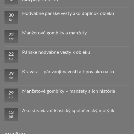
okt
proti
COVID-
Žiadne
19
komentáre
Hodvábne pánske vesty ako doplnok obleku
–
na
30
Chirurgické
Spoločenské
jún
Žiadne
rúška,
pánske
komentáre
respirátory
kravaty
na
a
Hodvábne
Manžetové gombíky a manžety
spoločenské
22
pánske
pánske
apr
vesty
Žiadne
motýliky
ako
komentáre
stále
doplnok
na
“in”
obleku
Manžetové
Pánske hodvábne vesty k obleku
22
gombíky
apr
a
Žiadne
manžety
komentáre
na
Pánske
Kravata – pár zaujímavostí a tipov ako na to.
29
hodvábne
okt
vesty
Žiadne
k
komentáre
obleku
na
Kravata
Manžetové gombíky – manžety a ich história
29
–
apr
pár
Žiadne
zaujímavostí
komentáre
a
na
tipov
Manžetové
Ako si zaviazať klasický spoločenský motýlik
13
ako
gombíky
júl
na
–
Žiadne
to.
manžety
komentáre
a
na
ich
Ako
história
si