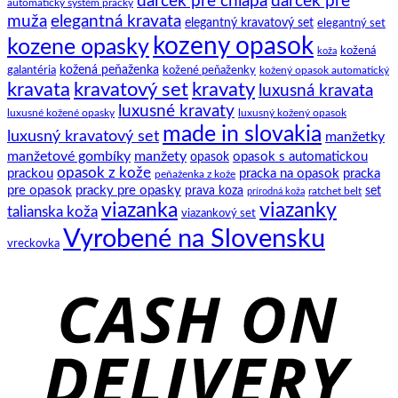
darček pre chlapa
darček pre
automatický systém pracky
zaviazať
to.
ich
muža
elegantná kravata
elegantný kravatový set
elegantný set
klasický
história
kozeny opasok
kozene opasky
spoločenský
kožená
koža
motýlik
kožená peňaženka
kožené peňaženky
galantéria
kožený opasok automatický
kravata
kravatový set
kravaty
luxusná kravata
luxusné kravaty
luxusné kožené opasky
luxusný kožený opasok
made in slovakia
luxusný kravatový set
manžetky
manžetové gombíky
manžety
opasok s automatickou
opasok
opasok z kože
prackou
pracka na opasok
pracka
peňaženka z kože
pre opasok
pracky pre opasky
prava koza
set
ratchet belt
prírodná koža
viazanka
viazanky
talianska koža
viazankový set
Vyrobené na Slovensku
vreckovka
C
D