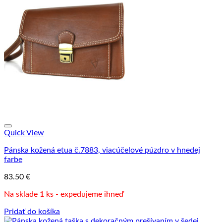
Quick View
Pánska kožená etua č.7883, viacúčelové púzdro v hnedej
farbe
83.50
€
Na sklade 1 ks - expedujeme ihneď
Pridať do košíka