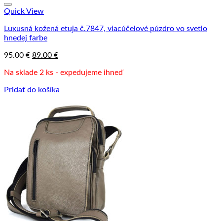
Quick View
Luxusná kožená etuja č.7847, viacúčelové púzdro vo svetlo
hnedej farbe
Pôvodná
Aktuálna
95.00
€
89.00
€
cena
cena
Na sklade 2 ks - expedujeme ihneď
bola:
je:
95.00 €.
89.00 €.
Pridať do košíka