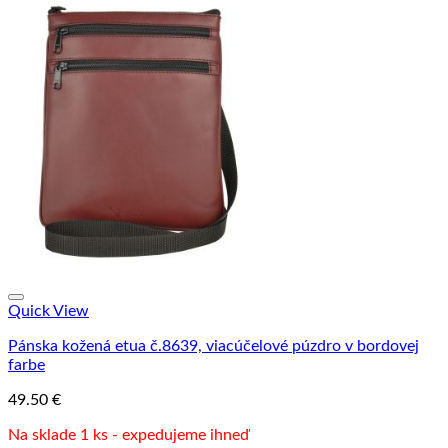
Quick View
Pánska kožená etua č.8639, viacúčelové púzdro v bordovej
farbe
49.50
€
Na sklade 1 ks - expedujeme ihneď