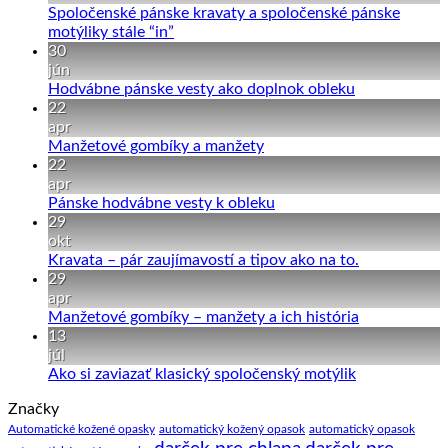
Ochrana
Spoločenské pánske kravaty a spoločenské pánske
proti
Žiadne
motýliky stále “in”
COVID-
komentáre
30
19
na
jún
–
Spoločenské
Žiadne
Hodvábne pánske vesty ako doplnok obleku
Chirurgické
pánske
komentáre
22
rúška,
kravaty
na
apr
respirátory
a
Hodvábne
Žiadne
Manžetové gombíky a manžety
spoločenské
pánske
komentáre
22
pánske
na
vesty
apr
motýliky
Manžetové
ako
Žiadne
Pánske hodvábne vesty k obleku
stále
gombíky
doplnok
komentáre
29
“in”
a
na
obleku
okt
manžety
Pánske
Žiadne
Kravata – pár zaujímavostí a tipov ako na to.
hodvábne
komentáre
29
vesty
na
apr
k
Kravata
Žiadne
Manžetové gombíky – manžety a ich história
obleku
–
komentáre
13
pár
na
júl
zaujímavostí
Manžetové
Žiadne
Ako si zaviazať klasický spoločenský motýlik
a
gombíky
komentáre
Značky
na
tipov
–
Ako
ako
manžety
Automatické kožené opasky
automatický kožený opasok
automatický opasok
si
na
a