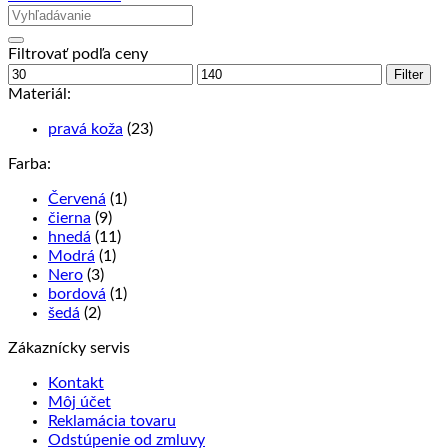
Filtrovať podľa ceny
Minimálna
Maximálna
Filter
cena
cena
Materiál:
pravá koža
(23)
Farba:
Červená
(1)
čierna
(9)
hnedá
(11)
Modrá
(1)
Nero
(3)
bordová
(1)
šedá
(2)
Zákaznícky servis
Kontakt
Môj účet
Reklamácia tovaru
Odstúpenie od zmluvy