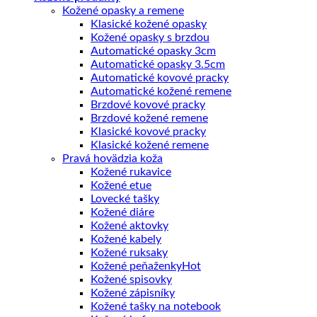
Kožené opasky a remene
Klasické kožené opasky
Kožené opasky s brzdou
Automatické opasky 3cm
Automatické opasky 3.5cm
Automatické kovové pracky
Automatické kožené remene
Brzdové kovové pracky
Brzdové kožené remene
Klasické kovové pracky
Klasické kožené remene
Pravá hovädzia koža
Kožené rukavice
Kožené etue
Lovecké tašky
Kožené diáre
Kožené aktovky
Kožené kabely
Kožené ruksaky
Kožené peňaženky
Kožené spisovky
Kožené zápisníky
Kožené tašky na notebook