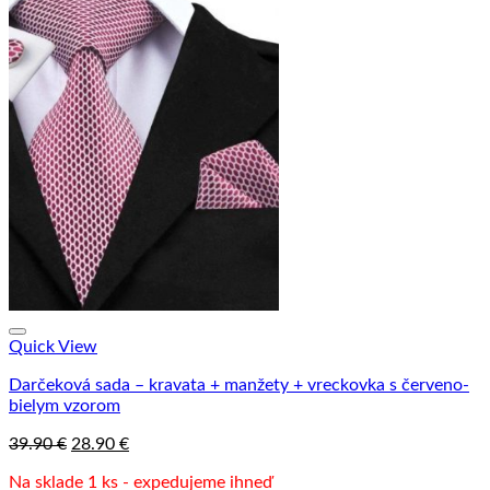
Quick View
Darčeková sada – kravata + manžety + vreckovka s červeno-
bielym vzorom
Pôvodná
Aktuálna
39.90
€
28.90
€
cena
cena
Na sklade 1 ks - expedujeme ihneď
bola:
je: