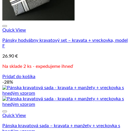
Quick View
Pánsky hodvábny kravatový set – kravata + vreckovka, model
F
26.90
€
Na sklade 2 ks - expedujeme ihneď
Pridať do košíka
-28%
Quick View
Pánska kravatová sada – kravata + manžety + vreckovka s