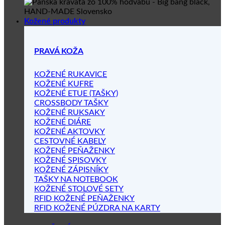
Kožené produkty
PRAVÁ KOŽA
KOŽENÉ RUKAVICE
KOŽENÉ KUFRE
KOŽENÉ ETUE (TAŠKY)
CROSSBODY TAŠKY
KOŽENÉ RUKSAKY
KOŽENÉ DIÁRE
KOŽENÉ AKTOVKY
CESTOVNÉ KABELY
KOŽENÉ PEŇAŽENKY
KOŽENÉ SPISOVKY
KOŽENÉ ZÁPISNÍKY
TAŠKY NA NOTEBOOK
KOŽENÉ STOLOVÉ SETY
RFID KOŽENÉ PEŇAŽENKY
RFID KOŽENÉ PÚZDRA NA KARTY