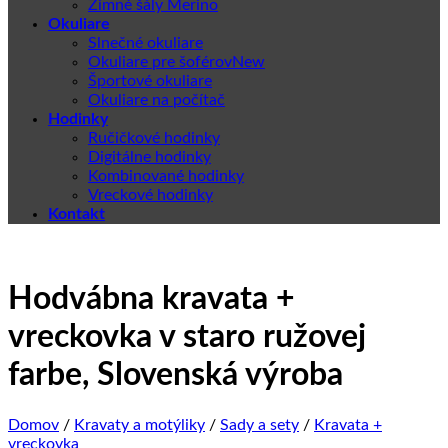
Zimné šály Merino
Okuliare
Slnečné okuliare
Okuliare pre šoférov
Športové okuliare
Okuliare na počítač
Hodinky
Ručičkové hodinky
Digitálne hodinky
Kombinované hodinky
Vreckové hodinky
Kontakt
Hodvábna kravata +
vreckovka v staro ružovej
farbe, Slovenská výroba
Domov
/
Kravaty a motýliky
/
Sady a sety
/
Kravata +
vreckovka