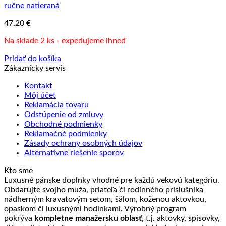
ručne natieraná
47.20
€
Na sklade 2 ks - expedujeme ihneď
Pridať do košíka
Zákaznícky servis
Kontakt
Môj účet
Reklamácia tovaru
Odstúpenie od zmluvy
Obchodné podmienky
Reklamačné podmienky
Zásady ochrany osobných údajov
Alternatívne riešenie sporov
Kto sme
Luxusné pánske doplnky vhodné pre každú vekovú kategóriu.
Obdarujte svojho muža, priateľa či rodinného príslušníka
nádherným kravatovým setom, šálom, koženou aktovkou,
opaskom či luxusnými hodinkami. Výrobný program
pokrýva
kompletne manažersku oblasť
, t.j. aktovky, spisovky,