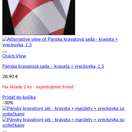
Quick View
Pánska kravatová sada – kravata + vreckovka, č.5
28.90
€
Na sklade 2 ks - expedujeme ihneď
Pridať do košíka
-30%