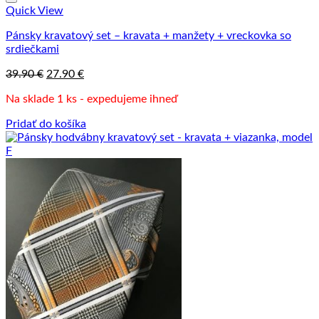
Quick View
Pánsky kravatový set – kravata + manžety + vreckovka so
srdiečkami
Pôvodná
Aktuálna
39.90
€
27.90
€
cena
cena
Na sklade 1 ks - expedujeme ihneď
bola:
je:
39.90 €.
27.90 €.
Pridať do košíka