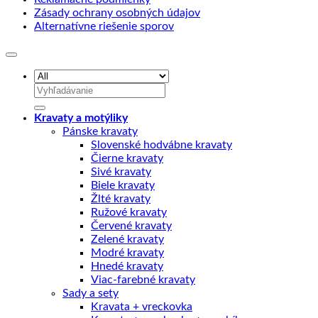
Zásady ochrany osobných údajov
Alternatívne riešenie sporov
Hľadať:
Kravaty a motýliky
Pánske kravaty
Slovenské hodvábne kravaty
Čierne kravaty
Sivé kravaty
Biele kravaty
Žlté kravaty
Ružové kravaty
Červené kravaty
Zelené kravaty
Modré kravaty
Hnedé kravaty
Viac-farebné kravaty
Sady a sety
Kravata + vreckovka