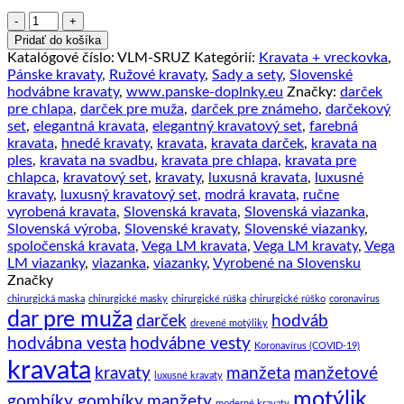
množstvo
Hodvábna
Pridať do košíka
kravata
Katalógové číslo:
VLM-SRUZ
Kategórií:
Kravata + vreckovka
,
+
Pánske kravaty
,
Ružové kravaty
,
Sady a sety
,
Slovenské
vreckovka
hodvábne kravaty
,
www.panske-doplnky.eu
Značky:
darček
v
pre chlapa
,
darček pre muža
,
darček pre známeho
,
darčekový
staro
set
,
elegantná kravata
,
elegantný kravatový set
,
farebná
ružovej
kravata
,
hnedé kravaty
,
kravata
,
kravata darček
,
kravata na
farbe,
ples
,
kravata na svadbu
,
kravata pre chlapa
,
kravata pre
Slovenská
chlapca
,
kravatový set
,
kravaty
,
luxusná kravata
,
luxusné
výroba
kravaty
,
luxusný kravatový set
,
modrá kravata
,
ručne
vyrobená kravata
,
Slovenská kravata
,
Slovenská viazanka
,
Slovenská výroba
,
Slovenské kravaty
,
Slovenské viazanky
,
spoločenská kravata
,
Vega LM kravata
,
Vega LM kravaty
,
Vega
LM viazanky
,
viazanka
,
viazanky
,
Vyrobené na Slovensku
Značky
chirurgická maska
chirurgické masky
chirurgické rúška
chirurgické rúško
coronavirus
dar pre muža
darček
hodváb
drevené motýliky
hodvábna vesta
hodvábne vesty
Koronavírus (COVID-19)
kravata
kravaty
manžeta
manžetové
luxusné kravaty
motýlik
gombíky gombíky
manžety
moderné kravaty