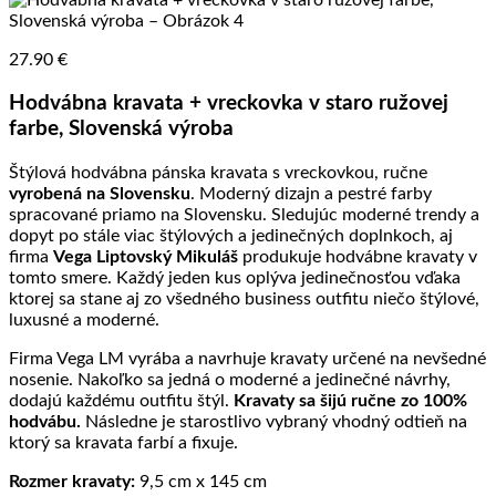
27.90
€
Hodvábna kravata + vreckovka v staro ružovej
farbe, Slovenská výroba
Štýlová hodvábna pánska kravata s vreckovkou, ručne
vyrobená na Slovensku
. Moderný dizajn a pestré farby
spracované priamo na Slovensku. Sledujúc moderné trendy a
dopyt po stále viac štýlových a jedinečných doplnkoch, aj
firma
Vega Liptovský Mikuláš
produkuje hodvábne kravaty v
tomto smere. Každý jeden kus oplýva jedinečnosťou vďaka
ktorej sa stane aj zo všedného business outfitu niečo štýlové,
luxusné a moderné.
Firma Vega LM vyrába a navrhuje kravaty určené na nevšedné
nosenie. Nakoľko sa jedná o moderné a jedinečné návrhy,
dodajú každému outfitu štýl.
Kravaty sa šijú ručne zo 100%
hodvábu.
Následne je starostlivo vybraný vhodný odtieň na
ktorý sa kravata farbí a fixuje.
Rozmer kravaty:
9,5 cm x 145 cm