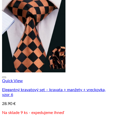
Quick View
Elegantný kravatový set – kravata + manžety + vreckovka,
vzor 6
28.90
€
Na sklade 9 ks - expedujeme ihneď