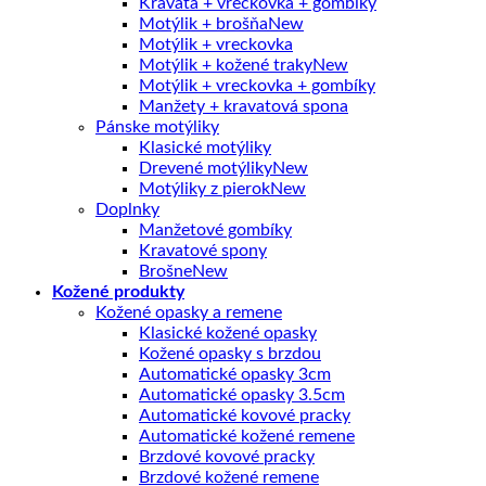
Kravata + vreckovka + gombíky
Motýlik + brošňa
Motýlik + vreckovka
Motýlik + kožené traky
Motýlik + vreckovka + gombíky
Manžety + kravatová spona
Pánske motýliky
Klasické motýliky
Drevené motýliky
Motýliky z pierok
Doplnky
Manžetové gombíky
Kravatové spony
Brošne
Kožené produkty
Kožené opasky a remene
Klasické kožené opasky
Kožené opasky s brzdou
Automatické opasky 3cm
Automatické opasky 3.5cm
Automatické kovové pracky
Automatické kožené remene
Brzdové kovové pracky
Brzdové kožené remene