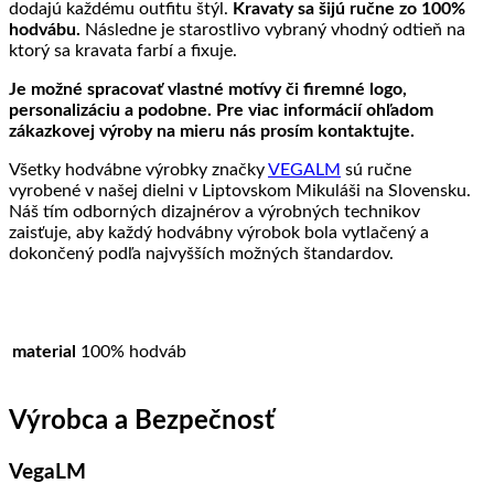
dodajú každému outfitu štýl.
Kravaty sa šijú ručne zo 100%
hodvábu.
Následne je starostlivo vybraný vhodný odtieň na
ktorý sa kravata farbí a fixuje.
Je možné spracovať vlastné motívy či firemné logo,
personalizáciu a podobne. Pre viac informácií ohľadom
zákazkovej výroby na mieru nás prosím kontaktujte.
Všetky hodvábne výrobky značky
VEGALM
sú ručne
vyrobené v našej dielni v Liptovskom Mikuláši na Slovensku.
Náš tím odborných dizajnérov a výrobných technikov
zaisťuje, aby každý hodvábny výrobok bola vytlačený a
dokončený podľa najvyšších možných štandardov.
material
100% hodváb
Výrobca a Bezpečnosť
VegaLM