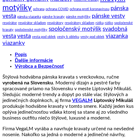
motýliky
pánska
ochrana
ochrana COVID
ochrana proti koronavírusu
vesta
pánske vesty
pánska viazanka
pánske kravaty
pánske motýliky
respirátor
respirátor skladom
respirátory
respirátory skladom
rúška
rúško
spoloćenské
spoločenský motýlik
svadobná
kravaty
spoločenské motýliky
vesta
vesta
viazanka
vesta pod oblek
vesty k obleku
vesty pod oblek
viazanky
Popis
Ďalšie informácie
Výrobca a Bezpečnosť
Štýlová hodvábna pánska kravata s vreckovkou, ručne
vyrobená na Slovensku
. Moderný dizajn a pestré farby
spracované priamo na Slovensku v meste Liptovský Mikuláš.
Sledujúc moderné trendy a dopyt po stále viac štýlových a
jedinečných doplnkoch, aj firma
VEGALM
Liptovský Mikuláš
produkuje hodvábne kravaty v tomto smere. Každý jeden kus
oplýva jedinečnosťou vďaka ktorej sa stane aj zo všedného
business outfitu niečo štýlové, luxusné a moderné.
Firma VegaLM vyrába a navrhuje kravaty určené na nevšedné
nosenie. Nakoľko sa jedná o moderné a jedinečné návrhy,