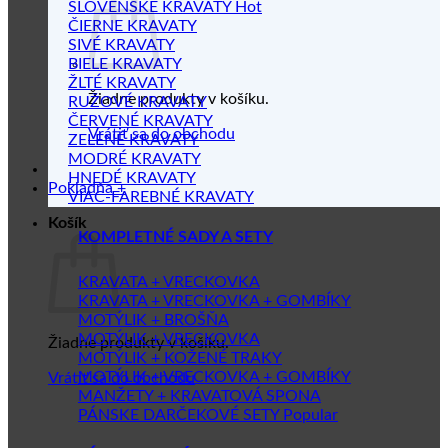
SLOVENSKÉ KRAVATY
ČIERNE KRAVATY
SIVÉ KRAVATY
BIELE KRAVATY
ŽLTÉ KRAVATY
Žiadne produkty v košíku.
RUŽOVÉ KRAVATY
ČERVENÉ KRAVATY
Vrátiť sa do obchodu
ZELENÉ KRAVATY
MODRÉ KRAVATY
HNEDÉ KRAVATY
Pokladňa
+
VIAC-FAREBNÉ KRAVATY
Košík
KOMPLETNÉ SADY A SETY
KRAVATA + VRECKOVKA
KRAVATA + VRECKOVKA + GOMBÍKY
MOTÝLIK + BROŠŇA
MOTÝLIK + VRECKOVKA
Žiadne produkty v košíku.
MOTÝLIK + KOŽENÉ TRAKY
MOTÝLIK + VRECKOVKA + GOMBÍKY
Vrátiť sa do obchodu
MANŽETY + KRAVATOVÁ SPONA
PÁNSKE DARČEKOVÉ SETY