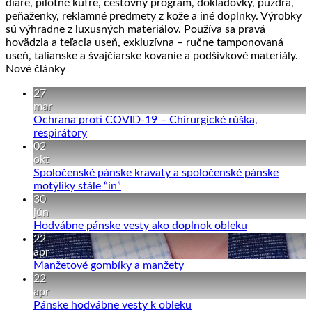
diáre, pilotné kufre, cestovný program, dokladovky, puzdra,
peňaženky, reklamné predmety z kože a iné doplnky. Výrobky
sú výhradne z luxusných materiálov. Používa sa pravá
hovädzia a teľacia useň, exkluzívna – ručne tamponovaná
useň, talianske a švajčiarske kovanie a podšívkové materiály.
Nové články
27
mar
Ochrana proti COVID-19 – Chirurgické rúška,
Žiadne
respirátory
komentáre
02
na
okt
Ochrana
Spoločenské pánske kravaty a spoločenské pánske
proti
Žiadne
motýliky stále “in”
COVID-
komentáre
30
19
na
jún
–
Spoločenské
Žiadne
Hodvábne pánske vesty ako doplnok obleku
Chirurgické
pánske
komentáre
22
rúška,
kravaty
na
apr
respirátory
a
Hodvábne
Žiadne
Manžetové gombíky a manžety
spoločenské
pánske
komentáre
22
pánske
na
vesty
apr
motýliky
Manžetové
ako
Žiadne
Pánske hodvábne vesty k obleku