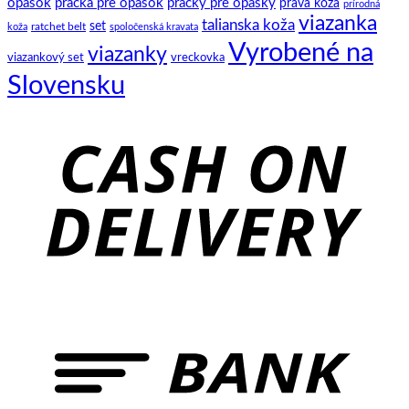
opasok
pracka pre opasok
pracky pre opasky
prava koza
prírodná
viazanka
talianska koža
set
ratchet belt
koža
spoločenská kravata
Vyrobené na
viazanky
viazankový set
vreckovka
Slovensku
C
D
B
T