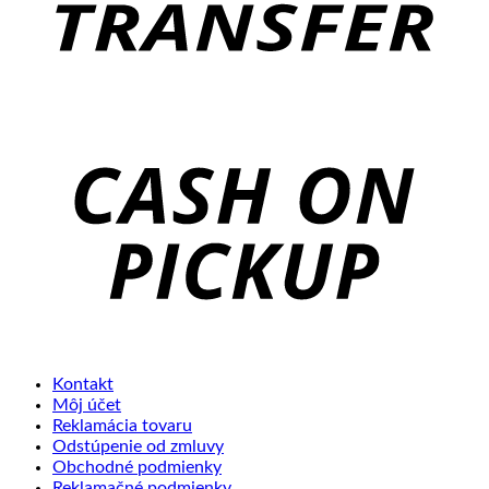
C
o
P
Kontakt
Môj účet
Reklamácia tovaru
Odstúpenie od zmluvy
Obchodné podmienky
Reklamačné podmienky