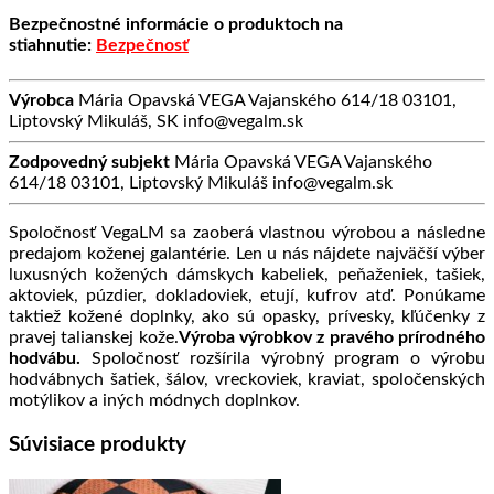
Bezpečnostné informácie o produktoch na
stiahnutie:
Bezpečnosť
Výrobca
Mária Opavská VEGA Vajanského 614/18 03101,
Liptovský Mikuláš, SK info@vegalm.sk
Zodpovedný subjekt
Mária Opavská VEGA Vajanského
614/18 03101, Liptovský Mikuláš info@vegalm.sk
Spoločnosť VegaLM sa zaoberá vlastnou výrobou a následne
predajom koženej galantérie. Len u nás nájdete najväčší výber
luxusných kožených dámskych kabeliek, peňaženiek, tašiek,
aktoviek, púzdier, dokladoviek, etují, kufrov atď. Ponúkame
taktiež kožené doplnky, ako sú opasky, prívesky, kľúčenky z
pravej talianskej kože.
Výroba výrobkov z pravého prírodného
hodvábu.
Spoločnosť rozšírila výrobný program o výrobu
hodvábnych šatiek, šálov, vreckoviek, kraviat, spoločenských
motýlikov a iných módnych doplnkov.
Súvisiace produkty