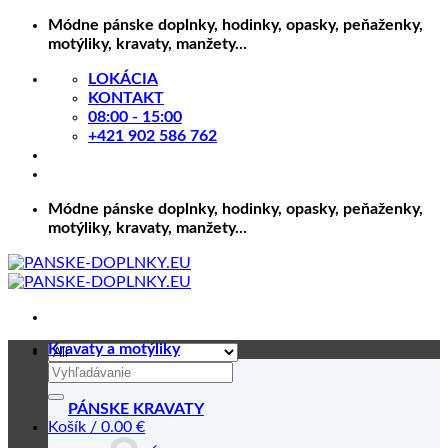
Skip
Módne pánske doplnky, hodinky, opasky, peňaženky,
to
motýliky, kravaty, manžety...
content
LOKÁCIA
KONTAKT
08:00 - 15:00
+421 902 586 762
Módne pánske doplnky, hodinky, opasky, peňaženky,
motýliky, kravaty, manžety...
Kravaty a motýliky
Hľadať:
PÁNSKE KRAVATY
Košík /
0.00
€