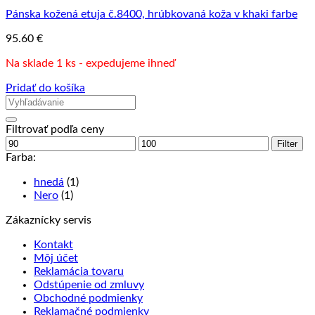
Pánska kožená etuja č.8400, hrúbkovaná koža v khaki farbe
95.60
€
Na sklade 1 ks - expedujeme ihneď
Pridať do košíka
Filtrovať podľa ceny
Minimálna
Maximálna
Filter
cena
cena
Farba:
hnedá
(1)
Nero
(1)
Zákaznícky servis
Kontakt
Môj účet
Reklamácia tovaru
Odstúpenie od zmluvy
Obchodné podmienky
Reklamačné podmienky