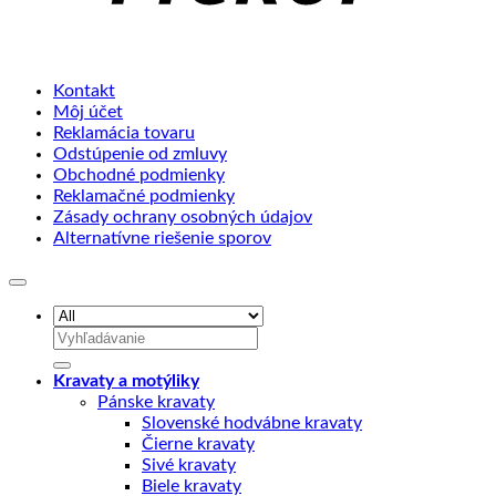
Kontakt
Môj účet
Reklamácia tovaru
Odstúpenie od zmluvy
Obchodné podmienky
Reklamačné podmienky
Zásady ochrany osobných údajov
Alternatívne riešenie sporov
Hľadať:
Kravaty a motýliky
Pánske kravaty
Slovenské hodvábne kravaty
Čierne kravaty
Sivé kravaty
Biele kravaty