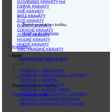
SLOVENSKÉ KRAVATY
ČIERNE KRAVATY
SIVÉ KRAVATY
BIELE KRAVATY
ŽLTÉ KRAVATY
Žiadne produkty v košíku.
RUŽOVÉ KRAVATY
ČERVENÉ KRAVATY
Vrátiť sa do obchodu
ZELENÉ KRAVATY
MODRÉ KRAVATY
HNEDÉ KRAVATY
Pokladňa
+
VIAC-FAREBNÉ KRAVATY
Košík
KOMPLETNÉ SADY A SETY
KRAVATA + VRECKOVKA
KRAVATA + VRECKOVKA + GOMBÍKY
MOTÝLIK + BROŠŇA
MOTÝLIK + VRECKOVKA
Žiadne produkty v košíku.
MOTÝLIK + KOŽENÉ TRAKY
MOTÝLIK + VRECKOVKA + GOMBÍKY
Vrátiť sa do obchodu
MANŽETY + KRAVATOVÁ SPONA
PÁNSKE DARČEKOVÉ SETY