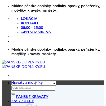
Skip
Módne pánske doplnky, hodinky, opasky, peňaženky,
to
motýliky, kravaty, manžety...
content
LOKÁCIA
KONTAKT
08:00 - 15:00
+421 902 586 762
Módne pánske doplnky, hodinky, opasky, peňaženky,
motýliky, kravaty, manžety...
Kravaty a motýliky
Hľadať:
PÁNSKE KRAVATY
Košík /
0.00
€