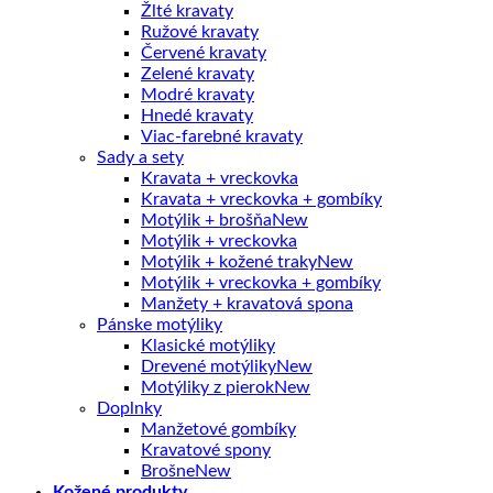
Žlté kravaty
Ružové kravaty
Červené kravaty
Zelené kravaty
Modré kravaty
Hnedé kravaty
Viac-farebné kravaty
Sady a sety
Kravata + vreckovka
Kravata + vreckovka + gombíky
Motýlik + brošňa
Motýlik + vreckovka
Motýlik + kožené traky
Motýlik + vreckovka + gombíky
Manžety + kravatová spona
Pánske motýliky
Klasické motýliky
Drevené motýliky
Motýliky z pierok
Doplnky
Manžetové gombíky
Kravatové spony
Brošne
Kožené produkty