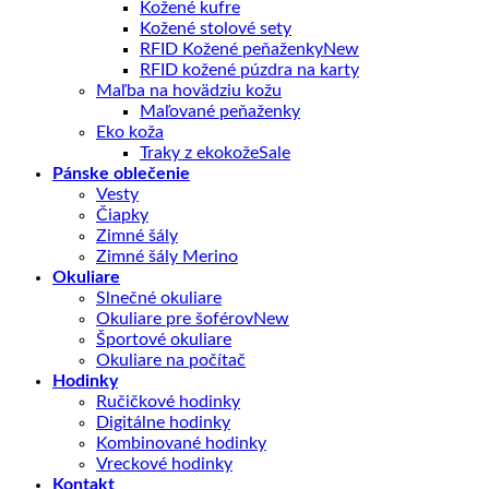
Kožené kufre
Kožené stolové sety
RFID Kožené peňaženky
RFID kožené púzdra na karty
Maľba na hovädziu kožu
Maľované peňaženky
Eko koža
Traky z ekokože
Pánske oblečenie
Vesty
Čiapky
Zimné šály
Zimné šály Merino
Okuliare
Slnečné okuliare
Okuliare pre šoférov
Športové okuliare
Okuliare na počítač
Hodinky
Ručičkové hodinky
Digitálne hodinky
Kombinované hodinky
Vreckové hodinky
Kontakt