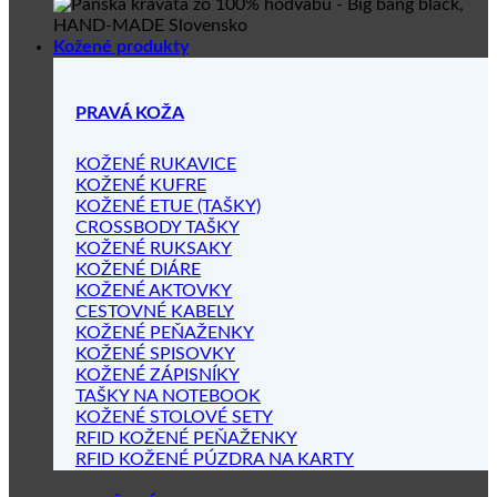
Kožené produkty
PRAVÁ KOŽA
KOŽENÉ RUKAVICE
KOŽENÉ KUFRE
KOŽENÉ ETUE (TAŠKY)
CROSSBODY TAŠKY
KOŽENÉ RUKSAKY
KOŽENÉ DIÁRE
KOŽENÉ AKTOVKY
CESTOVNÉ KABELY
KOŽENÉ PEŇAŽENKY
KOŽENÉ SPISOVKY
KOŽENÉ ZÁPISNÍKY
TAŠKY NA NOTEBOOK
KOŽENÉ STOLOVÉ SETY
RFID KOŽENÉ PEŇAŽENKY
RFID KOŽENÉ PÚZDRA NA KARTY