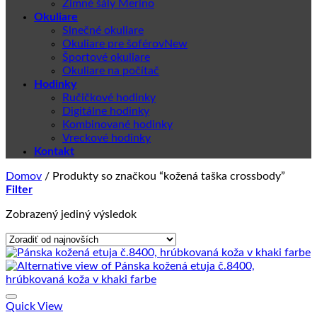
Zimné šály Merino
Okuliare
Slnečné okuliare
Okuliare pre šoférov
Športové okuliare
Okuliare na počítač
Hodinky
Ručičkové hodinky
Digitálne hodinky
Kombinované hodinky
Vreckové hodinky
Kontakt
Domov
/
Produkty so značkou “kožená taška crossbody”
Filter
Zobrazený jediný výsledok
Quick View