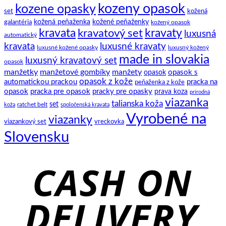
klasický
história
kozeny opasok
kozene opasky
spoločenský
set
kožená
motýlik
galantéria
kožená peňaženka
kožené peňaženky
kožený opasok
kravata
kravatový set
kravaty
luxusná
automatický
kravata
luxusné kravaty
luxusné kožené opasky
luxusný kožený
made in slovakia
luxusný kravatový set
opasok
manžetky
manžetové gombíky
manžety
opasok s
opasok
opasok z kože
automatickou prackou
pracka na
peňaženka z kože
opasok
pracka pre opasok
pracky pre opasky
prava koza
prírodná
viazanka
talianska koža
set
ratchet belt
koža
spoločenská kravata
Vyrobené na
viazanky
viazankový set
vreckovka
Slovensku
C
D