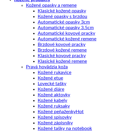
Kožené opasky a remene
Klasické kožené opasky
Kožené opasky s brzdou
Automatické opasky 3cm
Automatické opasky 3.5cm
Automatické kovové pracky
Automatické kožené remene
Brzdové kovové pracky
Brzdové kožené remene
Klasické kovové pracky
Klasické kožené remene
Pravá hovädzia koža
Kožené rukavice
Kožené etue
Lovecké tašky
Kožené diáre
Kožené aktovky
Kožené kabely
Kožené ruksaky
Kožené peňaženky
Kožené spisovky
Kožené zápisníky
Kožené tašky na notebook