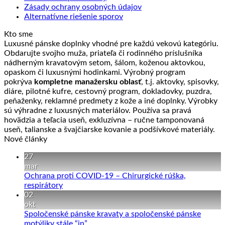
Zásady ochrany osobných údajov
Alternatívne riešenie sporov
Kto sme
Luxusné pánske doplnky vhodné pre každú vekovú kategóriu.
Obdarujte svojho muža, priateľa či rodinného príslušníka
nádherným kravatovým setom, šálom, koženou aktovkou,
opaskom či luxusnými hodinkami. Výrobný program
pokrýva
kompletne manažersku oblasť
, t.j. aktovky, spisovky,
diáre, pilotné kufre, cestovný program, dokladovky, puzdra,
peňaženky, reklamné predmety z kože a iné doplnky. Výrobky
sú výhradne z luxusných materiálov. Používa sa pravá
hovädzia a teľacia useň, exkluzívna – ručne tamponovaná
useň, talianske a švajčiarske kovanie a podšívkové materiály.
Nové články
27
mar
Ochrana proti COVID-19 – Chirurgické rúška,
Žiadne
respirátory
komentáre
02
na
okt
Ochrana
Spoločenské pánske kravaty a spoločenské pánske
proti
Žiadne
motýliky stále “in”