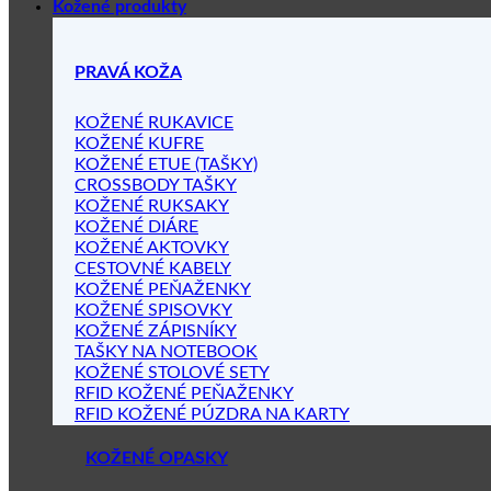
Kožené produkty
PRAVÁ KOŽA
KOŽENÉ RUKAVICE
KOŽENÉ KUFRE
KOŽENÉ ETUE (TAŠKY)
CROSSBODY TAŠKY
KOŽENÉ RUKSAKY
KOŽENÉ DIÁRE
KOŽENÉ AKTOVKY
CESTOVNÉ KABELY
KOŽENÉ PEŇAŽENKY
KOŽENÉ SPISOVKY
KOŽENÉ ZÁPISNÍKY
TAŠKY NA NOTEBOOK
KOŽENÉ STOLOVÉ SETY
RFID KOŽENÉ PEŇAŽENKY
RFID KOŽENÉ PÚZDRA NA KARTY
KOŽENÉ OPASKY