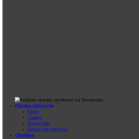
Pánske oblečenie
Vesty
Čiapky
Zimné šály
Zimné šály Merino
Okuliare