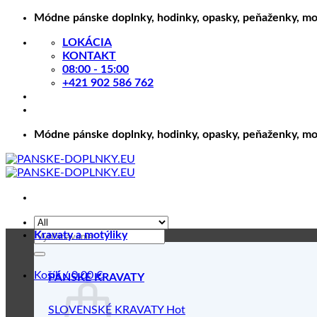
Skip
Módne pánske doplnky, hodinky, opasky, peňaženky, motý
to
LOKÁCIA
content
KONTAKT
08:00 - 15:00
+421 902 586 762
Módne pánske doplnky, hodinky, opasky, peňaženky, motý
Hľadať:
Kravaty a motýliky
Košík /
0.00
€
PÁNSKE KRAVATY
SLOVENSKÉ KRAVATY