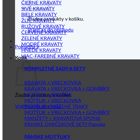
ČIERNE KRAVATY
SIVÉ KRAVATY
BIELE KRAVATY
Žiadne produkty v košíku.
ŽLTÉ KRAVATY
RUŽOVÉ KRAVATY
Vrátiť sa do obchodu
ČERVENÉ KRAVATY
ZELENÉ KRAVATY
MODRÉ KRAVATY
Pokladňa
+
HNEDÉ KRAVATY
VIAC-FAREBNÉ KRAVATY
Košík
KOMPLETNÉ SADY A SETY
KRAVATA + VRECKOVKA
KRAVATA + VRECKOVKA + GOMBÍKY
MOTÝLIK + BROŠŇA
Žiadne produkty v košíku.
MOTÝLIK + VRECKOVKA
Vrátiť sa do obchodu
MOTÝLIK + KOŽENÉ TRAKY
MOTÝLIK + VRECKOVKA + GOMBÍKY
MANŽETY + KRAVATOVÁ SPONA
PÁNSKE DARČEKOVÉ SETY
PÁNSKE MOTÝLIKY