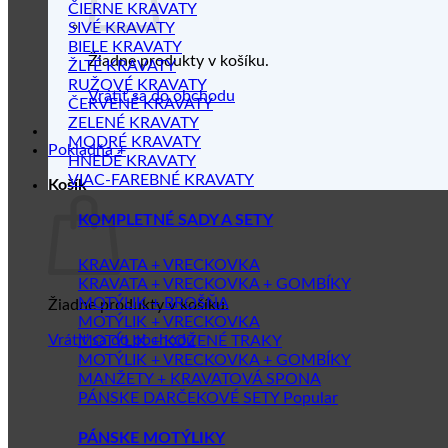
ČIERNE KRAVATY
SIVÉ KRAVATY
BIELE KRAVATY
Žiadne produkty v košíku.
ŽLTÉ KRAVATY
RUŽOVÉ KRAVATY
Vrátiť sa do obchodu
ČERVENÉ KRAVATY
ZELENÉ KRAVATY
MODRÉ KRAVATY
Pokladňa
+
HNEDÉ KRAVATY
VIAC-FAREBNÉ KRAVATY
Košík
KOMPLETNÉ SADY A SETY
KRAVATA + VRECKOVKA
KRAVATA + VRECKOVKA + GOMBÍKY
MOTÝLIK + BROŠŇA
Žiadne produkty v košíku.
MOTÝLIK + VRECKOVKA
Vrátiť sa do obchodu
MOTÝLIK + KOŽENÉ TRAKY
MOTÝLIK + VRECKOVKA + GOMBÍKY
MANŽETY + KRAVATOVÁ SPONA
PÁNSKE DARČEKOVÉ SETY
PÁNSKE MOTÝLIKY