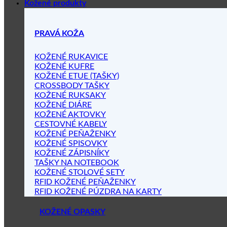
Kožené produkty
PRAVÁ KOŽA
KOŽENÉ RUKAVICE
KOŽENÉ KUFRE
KOŽENÉ ETUE (TAŠKY)
CROSSBODY TAŠKY
KOŽENÉ RUKSAKY
KOŽENÉ DIÁRE
KOŽENÉ AKTOVKY
CESTOVNÉ KABELY
KOŽENÉ PEŇAŽENKY
KOŽENÉ SPISOVKY
KOŽENÉ ZÁPISNÍKY
TAŠKY NA NOTEBOOK
KOŽENÉ STOLOVÉ SETY
RFID KOŽENÉ PEŇAŽENKY
RFID KOŽENÉ PÚZDRA NA KARTY
KOŽENÉ OPASKY