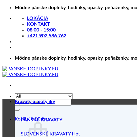
Skip
Módne pánske doplnky, hodinky, opasky, peňaženky, motý
to
LOKÁCIA
content
KONTAKT
08:00 - 15:00
+421 902 586 762
Módne pánske doplnky, hodinky, opasky, peňaženky, motý
Hľadať:
Kravaty a motýliky
Košík /
0.00
€
PÁNSKE KRAVATY
SLOVENSKÉ KRAVATY