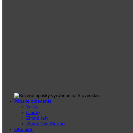
Pánske oblečenie
Vesty
Čiapky
Zimné šály
Zimné šály Merino
Okuliare