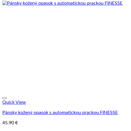
Tento
produkt
má
viacero
variantov.
Možnosti
si
môžete
vybrať
na
stránke
produktu.
Quick View
Pánsky kožený opasok s automatickou prackou FINESSE
45.90
€