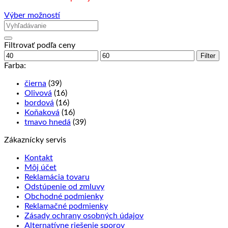
Výber možností
Tento
produkt
má
Filtrovať podľa ceny
viacero
Minimálna
Maximálna
Filter
variantov.
cena
cena
Farba:
Možnosti
si
čierna
(39)
môžete
Olivová
(16)
vybrať
bordová
(16)
na
Koňaková
(16)
stránke
tmavo hnedá
(39)
produktu.
Zákaznícky servis
Kontakt
Môj účet
Reklamácia tovaru
Odstúpenie od zmluvy
Obchodné podmienky
Reklamačné podmienky
Zásady ochrany osobných údajov
Alternatívne riešenie sporov