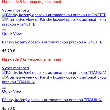
Na sklade 8 ks - expedujeme ihneď
Výber možností
Tento
produkt
má
viacero
variantov.
Quick View
Možnosti
Pánsky kožený opasok s automatickou prackou VIGNETTE
si
môžete
45.90
€
vybrať
na
Na sklade 9 ks - expedujeme ihneď
stránke
produktu.
Výber možností
Tento
produkt
má
viacero
variantov.
Quick View
Možnosti
Pánsky kožený opasok s automatickou prackou TITANIUM
si
môžete
45.90
€
vybrať