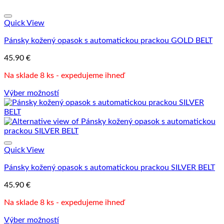
Quick View
Pánsky kožený opasok s automatickou prackou GOLD BELT
45.90
€
Na sklade 8 ks - expedujeme ihneď
Výber možností
Tento
produkt
má
viacero
variantov.
Možnosti
Quick View
si
Pánsky kožený opasok s automatickou prackou SILVER BELT
môžete
vybrať
45.90
€
na
stránke
Na sklade 8 ks - expedujeme ihneď
produktu.
Výber možností