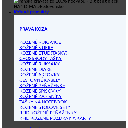
Kožené produkty
PRAVÁ KOŽA
KOŽENÉ RUKAVICE
KOŽENÉ KUFRE
KOŽENÉ ETUE (TAŠKY)
CROSSBODY TAŠKY
KOŽENÉ RUKSAKY
KOŽENÉ DIÁRE
KOŽENÉ AKTOVKY
CESTOVNÉ KABELY
KOŽENÉ PEŇAŽENKY
KOŽENÉ SPISOVKY
KOŽENÉ ZÁPISNÍKY
TAŠKY NA NOTEBOOK
KOŽENÉ STOLOVÉ SETY
RFID KOŽENÉ PEŇAŽENKY
RFID KOŽENÉ PÚZDRA NA KARTY