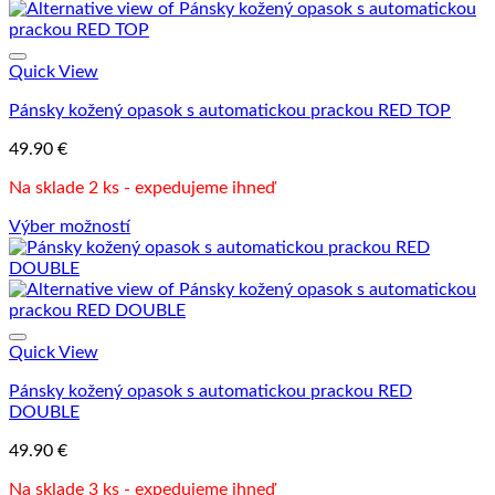
produkt
má
viacero
variantov.
Quick View
Možnosti
Pánsky kožený opasok s automatickou prackou RED TOP
si
môžete
49.90
€
vybrať
na
Na sklade 2 ks - expedujeme ihneď
stránke
produktu.
Výber možností
Tento
produkt
má
viacero
variantov.
Možnosti
Quick View
si
Pánsky kožený opasok s automatickou prackou RED
môžete
DOUBLE
vybrať
na
49.90
€
stránke
produktu.
Na sklade 3 ks - expedujeme ihneď