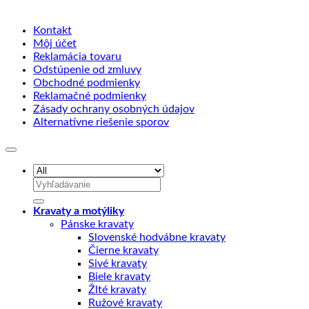
Kontakt
Môj účet
Reklamácia tovaru
Odstúpenie od zmluvy
Obchodné podmienky
Reklamačné podmienky
Zásady ochrany osobných údajov
Alternatívne riešenie sporov
Hľadať:
Kravaty a motýliky
Pánske kravaty
Slovenské hodvábne kravaty
Čierne kravaty
Sivé kravaty
Biele kravaty
Žlté kravaty
Ružové kravaty