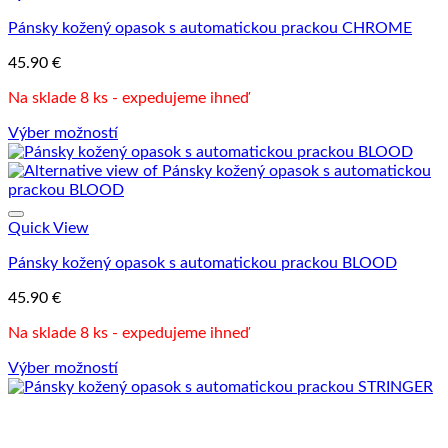
Pánsky kožený opasok s automatickou prackou CHROME
45.90
€
Na sklade 8 ks - expedujeme ihneď
Výber možností
Tento
produkt
má
viacero
variantov.
Quick View
Možnosti
Pánsky kožený opasok s automatickou prackou BLOOD
si
môžete
45.90
€
vybrať
na
Na sklade 8 ks - expedujeme ihneď
stránke
produktu.
Výber možností
Tento
produkt
má
viacero