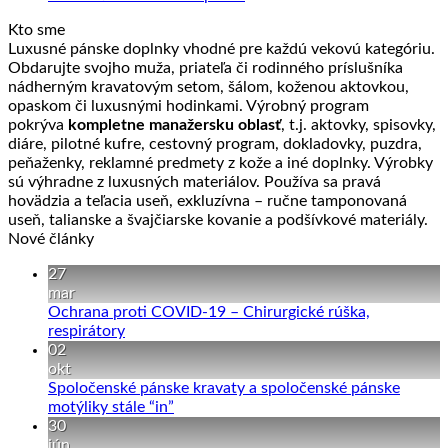
Kto sme
Luxusné pánske doplnky vhodné pre každú vekovú kategóriu.
Obdarujte svojho muža, priateľa či rodinného príslušníka
nádherným kravatovým setom, šálom, koženou aktovkou,
opaskom či luxusnými hodinkami. Výrobný program
pokrýva
kompletne manažersku oblasť
, t.j. aktovky, spisovky,
diáre, pilotné kufre, cestovný program, dokladovky, puzdra,
peňaženky, reklamné predmety z kože a iné doplnky. Výrobky
sú výhradne z luxusných materiálov. Používa sa pravá
hovädzia a teľacia useň, exkluzívna – ručne tamponovaná
useň, talianske a švajčiarske kovanie a podšívkové materiály.
Nové články
27
mar
Ochrana proti COVID-19 – Chirurgické rúška,
Žiadne
respirátory
komentáre
02
na
okt
Ochrana
Spoločenské pánske kravaty a spoločenské pánske
proti
Žiadne
motýliky stále “in”
COVID-
komentáre
30
19
na
jún