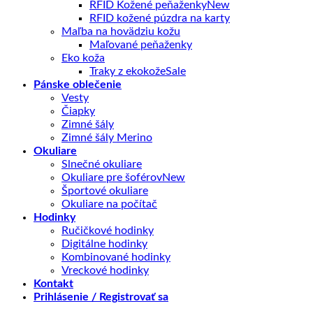
RFID Kožené peňaženky
RFID kožené púzdra na karty
Maľba na hovädziu kožu
Maľované peňaženky
Eko koža
Traky z ekokože
Pánske oblečenie
Vesty
Čiapky
Zimné šály
Zimné šály Merino
Okuliare
Slnečné okuliare
Okuliare pre šoférov
Športové okuliare
Okuliare na počítač
Hodinky
Ručičkové hodinky
Digitálne hodinky
Kombinované hodinky
Vreckové hodinky
Kontakt
Prihlásenie / Registrovať sa