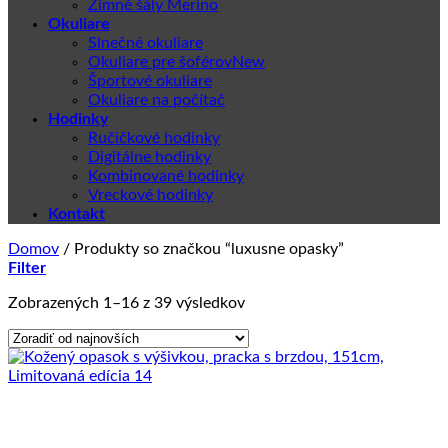
Zimné šály Merino
Okuliare
Slnečné okuliare
Okuliare pre šoférov
Športové okuliare
Okuliare na počítač
Hodinky
Ručičkové hodinky
Digitálne hodinky
Kombinované hodinky
Vreckové hodinky
Kontakt
Domov
/
Produkty so značkou “luxusne opasky”
Filter
Zoradené
Zobrazených 1–16 z 39 výsledkov
podľa
najnovších