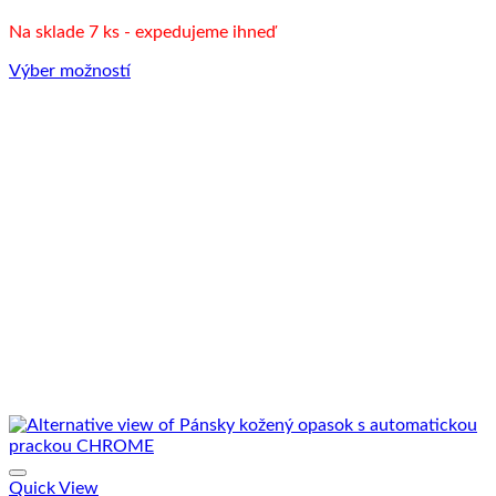
na
Na sklade 7 ks - expedujeme ihneď
stránke
produktu.
Výber možností
Tento
produkt
má
viacero
variantov.
Možnosti
si
môžete
vybrať
na
stránke
produktu.
Quick View