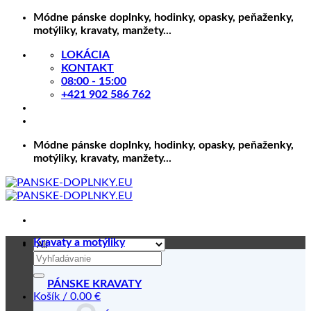
Skip
Módne pánske doplnky, hodinky, opasky, peňaženky,
to
motýliky, kravaty, manžety...
content
LOKÁCIA
KONTAKT
08:00 - 15:00
+421 902 586 762
Módne pánske doplnky, hodinky, opasky, peňaženky,
motýliky, kravaty, manžety...
Kravaty a motýliky
Hľadať:
PÁNSKE KRAVATY
Košík /
0.00
€