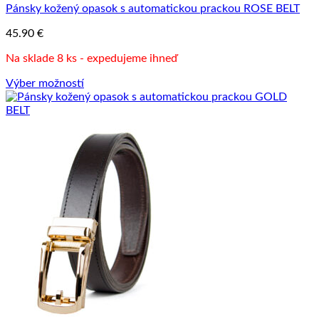
Pánsky kožený opasok s automatickou prackou ROSE BELT
45.90
€
Na sklade 8 ks - expedujeme ihneď
Výber možností
Tento
produkt
má
viacero
variantov.
Možnosti
si
môžete
vybrať
na
stránke
produktu.