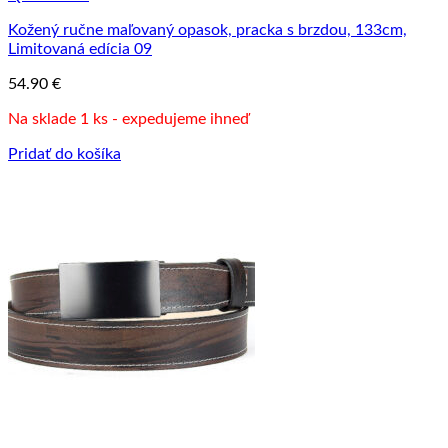
Kožený ručne maľovaný opasok, pracka s brzdou, 133cm,
Limitovaná edícia 09
54.90
€
Na sklade 1 ks - expedujeme ihneď
Pridať do košíka