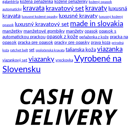
motýlik
galantéria
kožená peňaženka
kožené peňaženky
kožený opasok
kravata
kravatový set
kravaty
luxusná
automatický
kravata
luxusné kravaty
luxusné kožené opasky
luxusný kožený
made in slovakia
luxusný kravatový set
opasok
manžetky
manžetové gombíky
manžety
opasok s
opasok
opasok z kože
automatickou prackou
pracka na
peňaženka z kože
opasok
pracka pre opasok
pracky pre opasky
prava koza
prírodná
viazanka
talianska koža
set
ratchet belt
koža
spoločenská kravata
Vyrobené na
viazanky
viazankový set
vreckovka
Slovensku
C
D