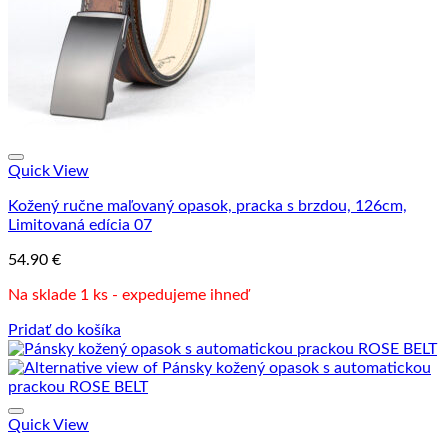
Quick View
Kožený ručne maľovaný opasok, pracka s brzdou, 126cm,
Limitovaná edícia 07
54.90
€
Na sklade 1 ks - expedujeme ihneď
Pridať do košíka
Quick View