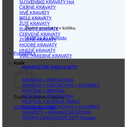
SLOVENSKÉ KRAVATY
ČIERNE KRAVATY
SIVÉ KRAVATY
BIELE KRAVATY
ŽLTÉ KRAVATY
Žiadne produkty v košíku.
RUŽOVÉ KRAVATY
ČERVENÉ KRAVATY
Vrátiť sa do obchodu
ZELENÉ KRAVATY
MODRÉ KRAVATY
HNEDÉ KRAVATY
Pokladňa
+
VIAC-FAREBNÉ KRAVATY
Košík
KOMPLETNÉ SADY A SETY
KRAVATA + VRECKOVKA
KRAVATA + VRECKOVKA + GOMBÍKY
MOTÝLIK + BROŠŇA
MOTÝLIK + VRECKOVKA
Žiadne produkty v košíku.
MOTÝLIK + KOŽENÉ TRAKY
MOTÝLIK + VRECKOVKA + GOMBÍKY
Vrátiť sa do obchodu
MANŽETY + KRAVATOVÁ SPONA
PÁNSKE DARČEKOVÉ SETY