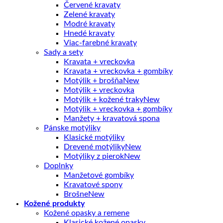
Červené kravaty
Zelené kravaty
Modré kravaty
Hnedé kravaty
Viac-farebné kravaty
Sady a sety
Kravata + vreckovka
Kravata + vreckovka + gombíky
Motýlik + brošňa
Motýlik + vreckovka
Motýlik + kožené traky
Motýlik + vreckovka + gombíky
Manžety + kravatová spona
Pánske motýliky
Klasické motýliky
Drevené motýliky
Motýliky z pierok
Doplnky
Manžetové gombíky
Kravatové spony
Brošne
Kožené produkty
Kožené opasky a remene
Klasické kožené opasky