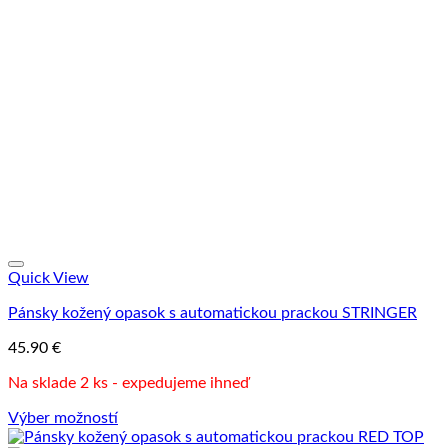
variantov.
Možnosti
si
môžete
vybrať
na
stránke
produktu.
Quick View
Pánsky kožený opasok s automatickou prackou STRINGER
45.90
€
Na sklade 2 ks - expedujeme ihneď
Výber možností
Tento