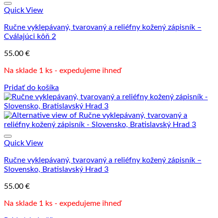
Quick View
Ručne vyklepávaný, tvarovaný a reliéfny kožený zápisník –
Cválajúci kôň 2
55.00
€
Na sklade 1 ks - expedujeme ihneď
Pridať do košíka
Quick View
Ručne vyklepávaný, tvarovaný a reliéfny kožený zápisník –
Slovensko, Bratislavský Hrad 3
55.00
€
Na sklade 1 ks - expedujeme ihneď