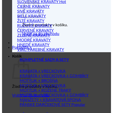
SLOVENSKÉ KRAVATY
ČIERNE KRAVATY
SIVÉ KRAVATY
BIELE KRAVATY
ŽLTÉ KRAVATY
Žiadne produkty v košíku.
RUŽOVÉ KRAVATY
ČERVENÉ KRAVATY
Vrátiť sa do obchodu
ZELENÉ KRAVATY
MODRÉ KRAVATY
HNEDÉ KRAVATY
Pokladňa
+
VIAC-FAREBNÉ KRAVATY
Košík
KOMPLETNÉ SADY A SETY
KRAVATA + VRECKOVKA
KRAVATA + VRECKOVKA + GOMBÍKY
MOTÝLIK + BROŠŇA
MOTÝLIK + VRECKOVKA
Žiadne produkty v košíku.
MOTÝLIK + KOŽENÉ TRAKY
MOTÝLIK + VRECKOVKA + GOMBÍKY
Vrátiť sa do obchodu
MANŽETY + KRAVATOVÁ SPONA
PÁNSKE DARČEKOVÉ SETY