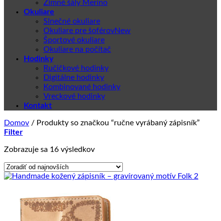
Zimné šály Merino
Okuliare
Slnečné okuliare
Okuliare pre šoférov
Športové okuliare
Okuliare na počítač
Hodinky
Ručičkové hodinky
Digitálne hodinky
Kombinované hodinky
Vreckové hodinky
Kontakt
Domov
/
Produkty so značkou “ručne vyrábaný zápisník”
Filter
Zoradené
Zobrazuje sa 16 výsledkov
podľa
najnovších