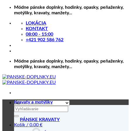
Skip
Módne pánske doplnky, hodinky, opasky, peňaženky,
to
motýliky, kravaty, manžety...
content
LOKÁCIA
KONTAKT
08:00 - 15:00
+421 902 586 762
Módne pánske doplnky, hodinky, opasky, peňaženky,
motýliky, kravaty, manžety...
Kravaty a motýliky
Hľadať:
PÁNSKE KRAVATY
Košík /
0.00
€