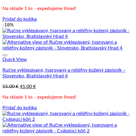
Na sklade 1 ks - expedujeme ihneď
Pridať do košíka
-18%
Quick View
Ručne vyklepávaný, tvarovaný a reliéfny kožený zápisník –
Slovensko, Bratislavský Hrad 4
Pôvodná
Aktuálna
55.00
€
45.00
€
cena
cena
Na sklade 1 ks - expedujeme ihneď
bola:
je:
55.00 €.
45.00 €.
Pridať do košíka