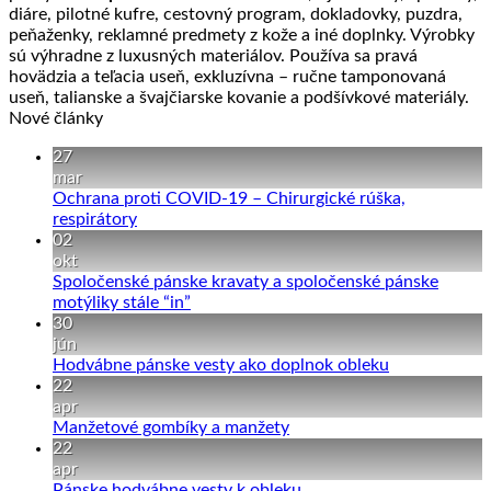
diáre, pilotné kufre, cestovný program, dokladovky, puzdra,
peňaženky, reklamné predmety z kože a iné doplnky. Výrobky
sú výhradne z luxusných materiálov. Používa sa pravá
hovädzia a teľacia useň, exkluzívna – ručne tamponovaná
useň, talianske a švajčiarske kovanie a podšívkové materiály.
Nové články
27
mar
Ochrana proti COVID-19 – Chirurgické rúška,
Žiadne
respirátory
komentáre
02
na
okt
Ochrana
Spoločenské pánske kravaty a spoločenské pánske
proti
Žiadne
motýliky stále “in”
COVID-
komentáre
30
19
na
jún
–
Spoločenské
Žiadne
Hodvábne pánske vesty ako doplnok obleku
Chirurgické
pánske
komentáre
22
rúška,
kravaty
na
apr
respirátory
a
Hodvábne
Žiadne
Manžetové gombíky a manžety
spoločenské
pánske
komentáre
22
pánske
na
vesty
apr
motýliky
Manžetové
ako
Žiadne
Pánske hodvábne vesty k obleku