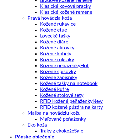
Brzdové kožené remene
Klasické kovové pracky
Klasické kožené remene
Pravá hovädzia koža
Kožené rukavice
Kožené etue
Lovecké tašky
Kožené diáre
Kožené aktovky
Kožené kabely
Kožené ruksaky
Kožené peňaženky
Kožené spisovky
Kožené zápisníky
Kožené tašky na notebook
Kožené kufre
Kožené stolové sety
RFID Kožené peňaženky
RFID kožené púzdra na karty
Maľba na hovädziu kožu
Maľované peňaženky
Eko koža
Traky z ekokože
Pánske oblečenie