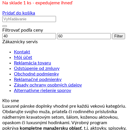
Na sklade 1 ks - expedujeme ihneď
Pridať do košíka
Filtrovať podľa ceny
Minimálna
Maximálna
Filter
cena
cena
Zákaznícky servis
Kontakt
Môj účet
Reklamácia tovaru
Odstúpenie od zmluvy
Obchodné podmienky
Reklamačné podmienky
Zásady ochrany osobných údajov
Alternatívne riešenie sporov
Kto sme
Luxusné pánske doplnky vhodné pre každú vekovú kategóriu.
Obdarujte svojho muža, priateľa či rodinného príslušníka
nádherným kravatovým setom, šálom, koženou aktovkou,
opaskom či luxusnými hodinkami. Výrobný program
pokrýva
kompletne manažersku oblasť
, t.j. aktovky, spisovky,