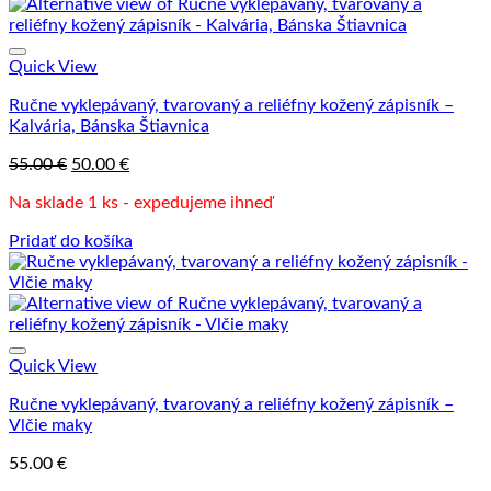
Quick View
Ručne vyklepávaný, tvarovaný a reliéfny kožený zápisník –
Kalvária, Bánska Štiavnica
Pôvodná
Aktuálna
55.00
€
50.00
€
cena
cena
Na sklade 1 ks - expedujeme ihneď
bola:
je:
55.00 €.
50.00 €.
Pridať do košíka
Quick View
Ručne vyklepávaný, tvarovaný a reliéfny kožený zápisník –
Vlčie maky
55.00
€