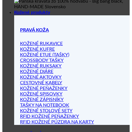
Kožené produkty
PRAVÁ KOŽA
KOŽENÉ RUKAVICE
KOŽENÉ KUFRE
KOŽENÉ ETUE (TAŠKY)
CROSSBODY TAŠKY
KOŽENÉ RUKSAKY
KOŽENÉ DIÁRE
KOŽENÉ AKTOVKY
CESTOVNÉ KABELY
KOŽENÉ PEŇAŽENKY
KOŽENÉ SPISOVKY
KOŽENÉ ZÁPISNÍKY
TAŠKY NA NOTEBOOK
KOŽENÉ STOLOVÉ SETY
RFID KOŽENÉ PEŇAŽENKY
RFID KOŽENÉ PÚZDRA NA KARTY