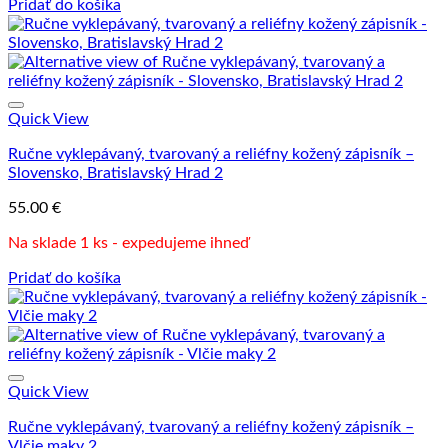
Pridať do košíka
Quick View
Ručne vyklepávaný, tvarovaný a reliéfny kožený zápisník –
Slovensko, Bratislavský Hrad 2
55.00
€
Na sklade 1 ks - expedujeme ihneď
Pridať do košíka
Quick View
Ručne vyklepávaný, tvarovaný a reliéfny kožený zápisník –
Vlčie maky 2