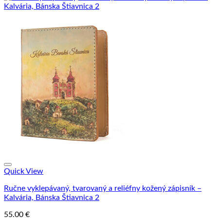
Quick View
Ručne vyklepávaný, tvarovaný a reliéfny kožený zápisník –
Kalvária, Bánska Štiavnica 2
55.00
€