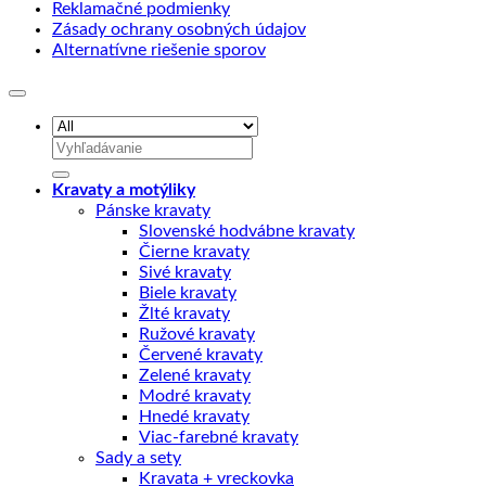
Reklamačné podmienky
Zásady ochrany osobných údajov
Alternatívne riešenie sporov
Hľadať:
Kravaty a motýliky
Pánske kravaty
Slovenské hodvábne kravaty
Čierne kravaty
Sivé kravaty
Biele kravaty
Žlté kravaty
Ružové kravaty
Červené kravaty
Zelené kravaty
Modré kravaty
Hnedé kravaty
Viac-farebné kravaty
Sady a sety
Kravata + vreckovka