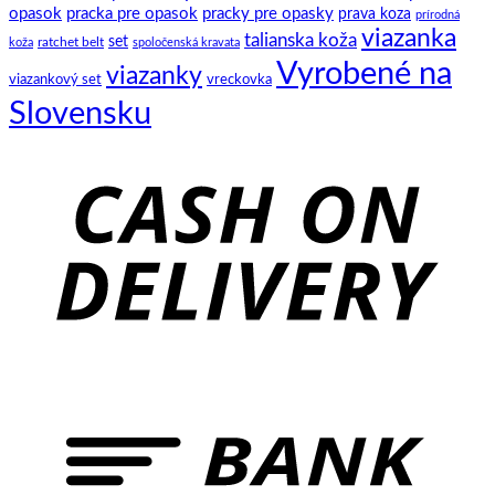
opasok
pracka pre opasok
pracky pre opasky
prava koza
prírodná
viazanka
talianska koža
set
ratchet belt
koža
spoločenská kravata
Vyrobené na
viazanky
viazankový set
vreckovka
Slovensku
C
D
B
T