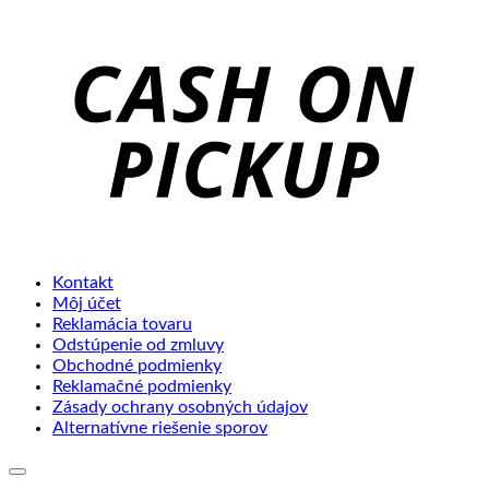
C
o
P
Kontakt
Môj účet
Reklamácia tovaru
Odstúpenie od zmluvy
Obchodné podmienky
Reklamačné podmienky
Zásady ochrany osobných údajov
Alternatívne riešenie sporov