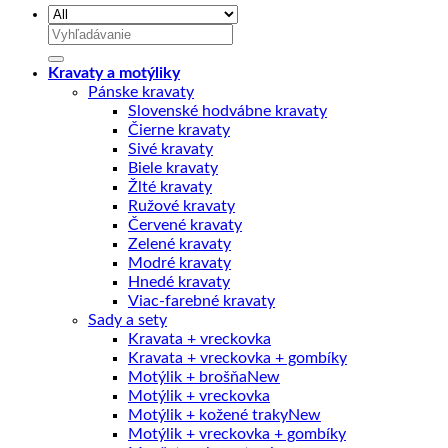
Hľadať:
Kravaty a motýliky
Pánske kravaty
Slovenské hodvábne kravaty
Čierne kravaty
Sivé kravaty
Biele kravaty
Žlté kravaty
Ružové kravaty
Červené kravaty
Zelené kravaty
Modré kravaty
Hnedé kravaty
Viac-farebné kravaty
Sady a sety
Kravata + vreckovka
Kravata + vreckovka + gombíky
Motýlik + brošňa
Motýlik + vreckovka
Motýlik + kožené traky
Motýlik + vreckovka + gombíky