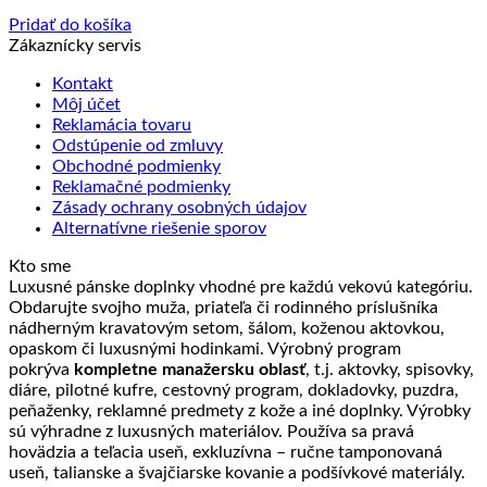
Pridať do košíka
Zákaznícky servis
Kontakt
Môj účet
Reklamácia tovaru
Odstúpenie od zmluvy
Obchodné podmienky
Reklamačné podmienky
Zásady ochrany osobných údajov
Alternatívne riešenie sporov
Kto sme
Luxusné pánske doplnky vhodné pre každú vekovú kategóriu.
Obdarujte svojho muža, priateľa či rodinného príslušníka
nádherným kravatovým setom, šálom, koženou aktovkou,
opaskom či luxusnými hodinkami. Výrobný program
pokrýva
kompletne manažersku oblasť
, t.j. aktovky, spisovky,
diáre, pilotné kufre, cestovný program, dokladovky, puzdra,
peňaženky, reklamné predmety z kože a iné doplnky. Výrobky
sú výhradne z luxusných materiálov. Používa sa pravá
hovädzia a teľacia useň, exkluzívna – ručne tamponovaná
useň, talianske a švajčiarske kovanie a podšívkové materiály.