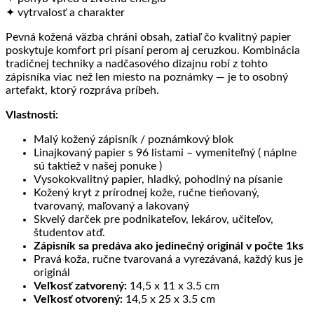
✦ vytrvalosť a charakter
Pevná kožená väzba chráni obsah, zatiaľ čo kvalitný papier
poskytuje komfort pri písaní perom aj ceruzkou. Kombinácia
tradičnej techniky a nadčasového dizajnu robí z tohto
zápisníka viac než len miesto na poznámky — je to osobný
artefakt, ktorý rozpráva príbeh.
Vlastnosti:
Malý kožený zápisník / poznámkový blok
Linajkovaný papier s 96 listami – vymeniteľný ( náplne
sú taktiež v našej ponuke )
Vysokokvalitný papier, hladký, pohodlný na písanie
Kožený kryt z prírodnej kože, ručne tieňovaný,
tvarovaný, maľovaný a lakovaný
Skvelý darček pre podnikateľov, lekárov, učiteľov,
študentov atď.
Zápisník sa predáva ako jedinečný originál v počte 1ks
Pravá koža, ručne tvarovaná a vyrezávaná, každý kus je
originál
Veľkosť zatvorený:
14,5 x 11 x 3.5 cm
Veľkosť otvorený:
14,5 x 25 x 3.5 cm