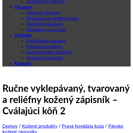
Zimné šály Merino
Okuliare
Slnečné okuliare
Okuliare pre šoférov
Športové okuliare
Okuliare na počítač
Hodinky
Ručičkové hodinky
Digitálne hodinky
Kombinované hodinky
Vreckové hodinky
Kontakt
Ručne vyklepávaný, tvarovaný
a reliéfny kožený zápisník –
Cválajúci kôň 2
Domov
/
Kožené produkty
/
Pravá hovädzia koža
/
Pánske
kožené zápisníky