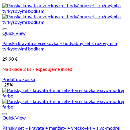
Quick View
Pánska kravata a vreckovka – hodvábny set s ružovými a
tyrkysovými bodkami
29.90
€
Na sklade 2 ks - expedujeme ihneď
Pridať do košíka
-25%
Quick View
Pánsky set – kravata + manžety + vreckovka v sivo-modrej