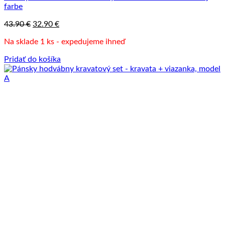
farbe
Pôvodná
Aktuálna
43.90
€
32.90
€
cena
cena
Na sklade 1 ks - expedujeme ihneď
bola:
je:
43.90 €.
32.90 €.
Pridať do košíka