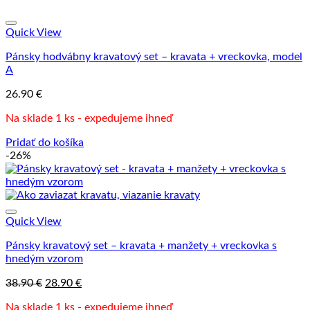
Quick View
Pánsky hodvábny kravatový set – kravata + vreckovka, model
A
26.90
€
Na sklade 1 ks - expedujeme ihneď
Pridať do košíka
-26%
Quick View
Pánsky kravatový set – kravata + manžety + vreckovka s
hnedým vzorom
Pôvodná
Aktuálna
38.90
€
28.90
€
cena
cena
Na sklade 1 ks - expedujeme ihneď
bola:
je: