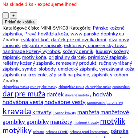
Na sklade 1 ks - expedujeme ihneď
množstvo
Ručne
Pridať do košíka
vyklepávaný,
Katalógové číslo:
MINI-SVK08
Kategórie:
Pánske kožené
tvarovaný
zápisníky
,
Pravá hovädzia koža
,
www.panske-doplnky.eu
a
Značky:
cválajúci kôň
,
darček pre milovníka koní
,
dizajnový
reliéfny
zápisník
,
elegantný zápisník
,
exkluzívny papierenský tovar
,
kožený
handmade kožený výrobok
,
kožený denník
,
luxusný kožený
zápisník
zápisník
,
motív koňa
,
originálny darček
,
prémiový zápisník
,
-
reliéfny kožený zápisník
,
remeselný produkt
,
ručne vyrábaný
Cválajúci
zápisník
,
symbol slobody
,
umelecký zápisník
,
vyrezávaná koža
,
kôň
zápisník na kreslenie
,
zápisník na písanie
,
zápisník s koňom
2
Značky
chirurgická maska
chirurgické masky
chirurgické rúška
chirurgické rúško
coronavirus
dar pre muža
darček
hodváb
drevené motýliky
hodvábna vesta
hodvábne vesty
Koronavírus (COVID-19)
kravata
kravaty
manžeta
manžetové
luxusné kravaty
motýlik
gombíky gombíky
manžety
moderné kravaty
motýliky
pánska
ochrana
ochrana COVID
ochrana proti koronavírusu