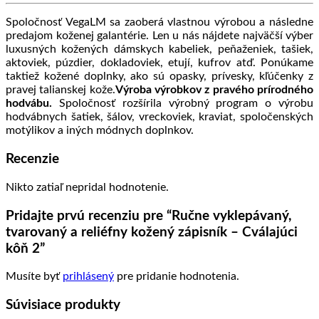
Spoločnosť VegaLM sa zaoberá vlastnou výrobou a následne
predajom koženej galantérie. Len u nás nájdete najväčší výber
luxusných kožených dámskych kabeliek, peňaženiek, tašiek,
aktoviek, púzdier, dokladoviek, etují, kufrov atď. Ponúkame
taktiež kožené doplnky, ako sú opasky, prívesky, kľúčenky z
pravej talianskej kože.
Výroba výrobkov z pravého prírodného
hodvábu.
Spoločnosť rozšírila výrobný program o výrobu
hodvábnych šatiek, šálov, vreckoviek, kraviat, spoločenských
motýlikov a iných módnych doplnkov.
Recenzie
Nikto zatiaľ nepridal hodnotenie.
Pridajte prvú recenziu pre “Ručne vyklepávaný,
tvarovaný a reliéfny kožený zápisník – Cválajúci
kôň 2”
Musíte byť
prihlásený
pre pridanie hodnotenia.
Súvisiace produkty