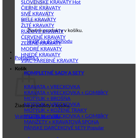
SLOVENSKÉ KRAVATY
ČIERNE KRAVATY
SIVÉ KRAVATY
BIELE KRAVATY
ŽLTÉ KRAVATY
Žiadne produkty v košíku.
RUŽOVÉ KRAVATY
ČERVENÉ KRAVATY
Vrátiť sa do obchodu
ZELENÉ KRAVATY
MODRÉ KRAVATY
HNEDÉ KRAVATY
Pokladňa
+
VIAC-FAREBNÉ KRAVATY
Košík
KOMPLETNÉ SADY A SETY
KRAVATA + VRECKOVKA
KRAVATA + VRECKOVKA + GOMBÍKY
MOTÝLIK + BROŠŇA
MOTÝLIK + VRECKOVKA
Žiadne produkty v košíku.
MOTÝLIK + KOŽENÉ TRAKY
MOTÝLIK + VRECKOVKA + GOMBÍKY
Vrátiť sa do obchodu
MANŽETY + KRAVATOVÁ SPONA
PÁNSKE DARČEKOVÉ SETY