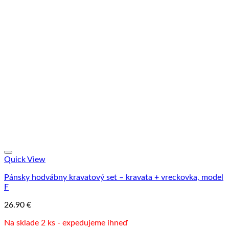
Quick View
Pánsky hodvábny kravatový set – kravata + vreckovka, model
F
26.90
€
Na sklade 2 ks - expedujeme ihneď