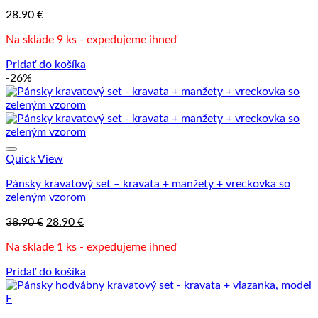
28.90
€
Na sklade 9 ks - expedujeme ihneď
Pridať do košíka
-26%
Quick View
Pánsky kravatový set – kravata + manžety + vreckovka so
zeleným vzorom
Pôvodná
Aktuálna
38.90
€
28.90
€
cena
cena
Na sklade 1 ks - expedujeme ihneď
bola:
je:
38.90 €.
28.90 €.
Pridať do košíka