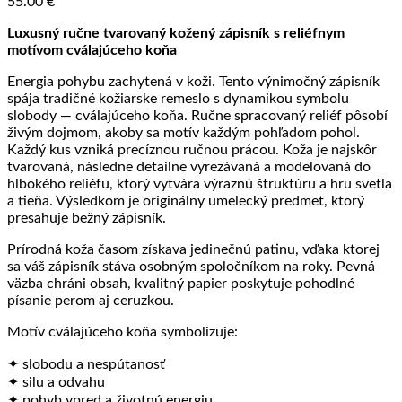
55.00
€
Luxusný ručne tvarovaný kožený zápisník s reliéfnym
motívom cválajúceho koňa
Energia pohybu zachytená v koži. Tento výnimočný zápisník
spája tradičné kožiarske remeslo s dynamikou symbolu
slobody — cválajúceho koňa. Ručne spracovaný reliéf pôsobí
živým dojmom, akoby sa motív každým pohľadom pohol.
Každý kus vzniká precíznou ručnou prácou. Koža je najskôr
tvarovaná, následne detailne vyrezávaná a modelovaná do
hlbokého reliéfu, ktorý vytvára výraznú štruktúru a hru svetla
a tieňa. Výsledkom je originálny umelecký predmet, ktorý
presahuje bežný zápisník.
Prírodná koža časom získava jedinečnú patinu, vďaka ktorej
sa váš zápisník stáva osobným spoločníkom na roky. Pevná
väzba chráni obsah, kvalitný papier poskytuje pohodlné
písanie perom aj ceruzkou.
Motív cválajúceho koňa symbolizuje:
✦ slobodu a nespútanosť
✦ silu a odvahu
✦ pohyb vpred a životnú energiu