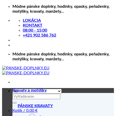
Skip
Módne pánske doplnky, hodinky, opasky, peňaženky,
to
motýliky, kravaty, manžety...
content
LOKÁCIA
KONTAKT
08:00 - 15:00
+421 902 586 762
Módne pánske doplnky, hodinky, opasky, peňaženky,
motýliky, kravaty, manžety...
Kravaty a motýliky
Hľadať:
PÁNSKE KRAVATY
Košík /
0.00
€