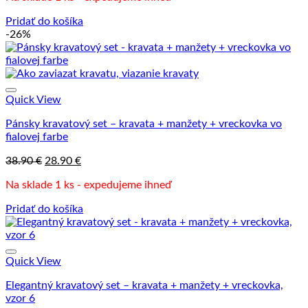
38.90 €.
28.90 €.
Pridať do košíka
-26%
Quick View
Pánsky kravatový set – kravata + manžety + vreckovka vo
fialovej farbe
Pôvodná
Aktuálna
38.90
€
28.90
€
cena
cena
Na sklade 1 ks - expedujeme ihneď
bola:
je:
38.90 €.
28.90 €.
Pridať do košíka
Quick View
Elegantný kravatový set – kravata + manžety + vreckovka,
vzor 6