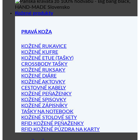
Kožené produkty
PRAVÁ KOŽA
KOŽENÉ RUKAVICE
KOŽENÉ KUFRE
KOŽENÉ ETUE (TAŠKY)
CROSSBODY TAŠKY
KOŽENÉ RUKSAKY
KOŽENÉ DIÁRE
KOŽENÉ AKTOVKY
CESTOVNÉ KABELY
KOŽENÉ PEŇAŽENKY
KOŽENÉ SPISOVKY
KOŽENÉ ZÁPISNÍKY
TAŠKY NA NOTEBOOK
KOŽENÉ STOLOVÉ SETY
RFID KOŽENÉ PEŇAŽENKY
RFID KOŽENÉ PÚZDRA NA KARTY