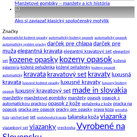
k
Kravata
Žiadne
Manžetové gombíky – manžety a ich história
obleku
–
komentáre
13
pár
na
júl
zaujímavostí
Manžetové
Žiadne
Ako si zaviazať klasický spoločenský motýlik
a
gombíky
komentáre
Značky
na
tipov
–
Ako
ako
manžety
Automatické kožené opasky
automatický kožený opasok
automatický opasok
darček pre chlapa
darček pre
si
na
a
automatický systém pracky
zaviazať
to.
ich
elegantná kravata
muža
elegantný kravatový set
elegantný
klasický
história
kozeny opasok
kozene opasky
spoločenský
set
kožená
motýlik
galantéria
kožená peňaženka
kožené peňaženky
kožený opasok
kravata
kravatový set
kravaty
luxusná
automatický
kravata
luxusné kravaty
luxusné kožené opasky
luxusný kožený
made in slovakia
luxusný kravatový set
opasok
manžetky
manžetové gombíky
manžety
opasok s
opasok
opasok z kože
automatickou prackou
pracka na
peňaženka z kože
opasok
pracka pre opasok
pracky pre opasky
prava koza
prírodná
viazanka
talianska koža
set
ratchet belt
koža
spoločenská kravata
Vyrobené na
viazanky
viazankový set
vreckovka