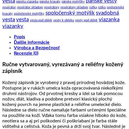
vesta
pánske vesty
pánska viazanka
pánske kravaty
pánske motýliky
respirátor
respirátor skladom
respirátory
respirátory skladom
rúška
rúško
spoloćenské
spoločenský motýlik
svadobná
kravaty
spoločenské motýliky
vesta
vesta
viazanka
vesta pod oblek
vesty k obleku
vesty pod oblek
viazanky
Popis
Ďalšie informácie
Výrobca a Bezpečnosť
Recenzie (0)
Ručne vytvarovaný, vyrezávaný a reliéfny kožený
zápisník
Kožený zápisník je vyrobený z pravej prírodnej hovädzej kože.
Postupne je v rukách umelca koža opracovávaná niekoľkými
druhmi nástrojov. Od prvotnej kresby a idei sa tak pomocou
nožov, dlát, kladiva a podobne pretvorí klasický plochý
kožený povrch na jemne plastické a reliéfne umelecké dielo.
Následne sa dielo ručne namaľuje farbami určenými špeciálne
na použitie na koži. Vďaka tomu farba vsiakne hlboko do kože,
neotiera sa a aj pri poškodení či poškriabaní je farba stále
viditeľná a celistvá. Koža je pevná a drží svoj tvar. Následné je