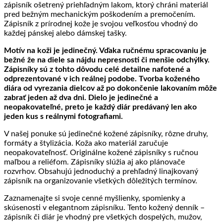
zápisník ošetrený priehľadným lakom, ktorý chráni materiál
pred bežným mechanickým poškodením a premočením.
Zápisník z prírodnej kože je svojou veľkosťou vhodný do
každej pánskej alebo dámskej tašky.
Motív na koži je jedinečný. Vďaka ručnému spracovaniu je
bežné že na diele sa nájdu nepresnosti či menšie odchýlky.
Zápisníky sú z tohto dôvodu celé detailne nafotené a
odprezentované v ich reálnej podobe. Tvorba koženého
diára od vyrezania dielcov až po dokončenie lakovaním môže
zabrať jeden až dva dni. Dielo je jedinečné a
neopakovateľné, preto je každý diár predávaný len ako
jeden kus s reálnymi fotografiami.
V našej ponuke sú jedinečné kožené zápisníky, rôzne druhy,
formáty a štylizácia. Koža ako materiál zaručuje
neopakovateľnosť. Originálne kožené zápisníky s ručnou
maľbou a reliéfom. Zápisníky slúžia aj ako plánovače
rozvrhov. Obsahujú jednoduchý a prehľadný linajkovaný
zápisník na organizovanie všetkých dôležitých termínov.
Zaznamenajte si svoje cenné myšlienky, spomienky a
skúsenosti v elegantnom zápisníku. Tento kožený denník –
zápisník či diár je vhodný pre všetkých dospelých, mužov,