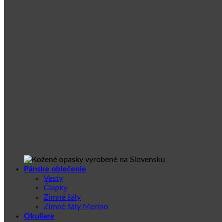
Pánske oblečenie
Vesty
Čiapky
Zimné šály
Zimné šály Merino
Okuliare