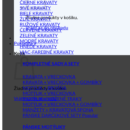
ČIERNE KRAVATY
SIVÉ KRAVATY
BIELE KRAVATY
Žiadne produkty v košíku.
ŽLTÉ KRAVATY
RUŽOVÉ KRAVATY
Vrátiť sa do obchodu
ČERVENÉ KRAVATY
ZELENÉ KRAVATY
MODRÉ KRAVATY
Pokladňa
+
HNEDÉ KRAVATY
VIAC-FAREBNÉ KRAVATY
Košík
KOMPLETNÉ SADY A SETY
KRAVATA + VRECKOVKA
KRAVATA + VRECKOVKA + GOMBÍKY
MOTÝLIK + BROŠŇA
Žiadne produkty v košíku.
MOTÝLIK + VRECKOVKA
Vrátiť sa do obchodu
MOTÝLIK + KOŽENÉ TRAKY
MOTÝLIK + VRECKOVKA + GOMBÍKY
MANŽETY + KRAVATOVÁ SPONA
PÁNSKE DARČEKOVÉ SETY
PÁNSKE MOTÝLIKY