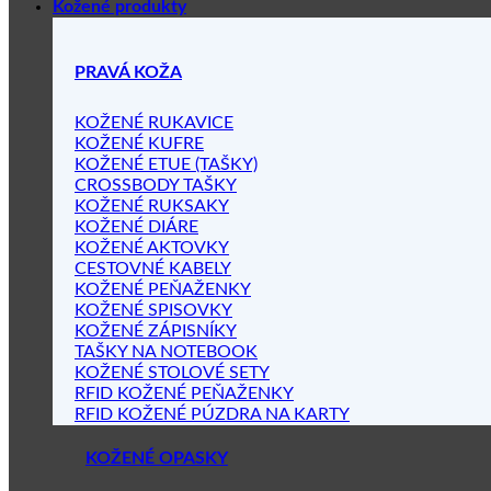
Kožené produkty
PRAVÁ KOŽA
KOŽENÉ RUKAVICE
KOŽENÉ KUFRE
KOŽENÉ ETUE (TAŠKY)
CROSSBODY TAŠKY
KOŽENÉ RUKSAKY
KOŽENÉ DIÁRE
KOŽENÉ AKTOVKY
CESTOVNÉ KABELY
KOŽENÉ PEŇAŽENKY
KOŽENÉ SPISOVKY
KOŽENÉ ZÁPISNÍKY
TAŠKY NA NOTEBOOK
KOŽENÉ STOLOVÉ SETY
RFID KOŽENÉ PEŇAŽENKY
RFID KOŽENÉ PÚZDRA NA KARTY
KOŽENÉ OPASKY