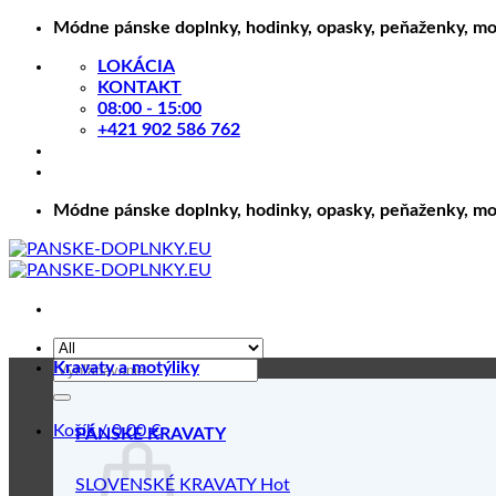
Skip
Módne pánske doplnky, hodinky, opasky, peňaženky, motý
to
LOKÁCIA
content
KONTAKT
08:00 - 15:00
+421 902 586 762
Módne pánske doplnky, hodinky, opasky, peňaženky, motý
Hľadať:
Kravaty a motýliky
Košík /
0.00
€
PÁNSKE KRAVATY
SLOVENSKÉ KRAVATY