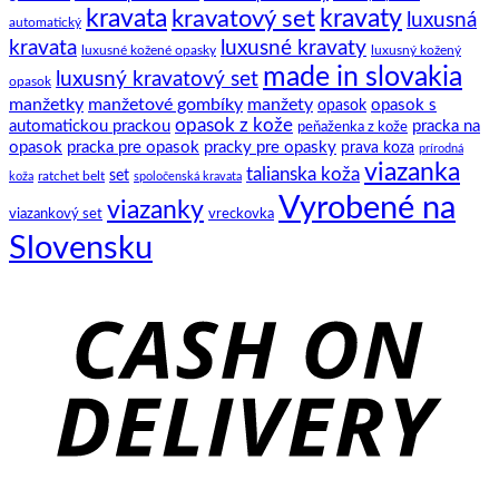
kravata
kravatový set
kravaty
luxusná
automatický
kravata
luxusné kravaty
luxusné kožené opasky
luxusný kožený
made in slovakia
luxusný kravatový set
opasok
manžetky
manžetové gombíky
manžety
opasok s
opasok
opasok z kože
automatickou prackou
pracka na
peňaženka z kože
opasok
pracka pre opasok
pracky pre opasky
prava koza
prírodná
viazanka
talianska koža
set
ratchet belt
koža
spoločenská kravata
Vyrobené na
viazanky
viazankový set
vreckovka
Slovensku
C
D