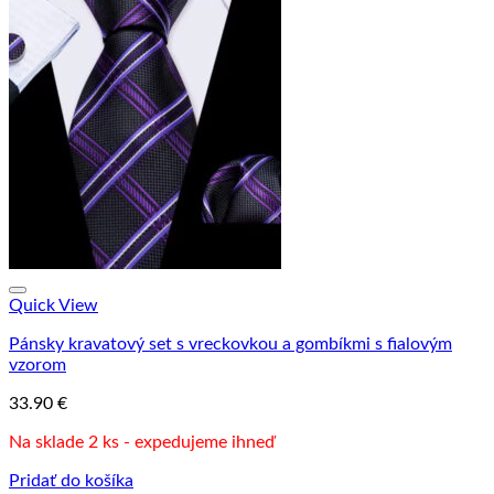
Quick View
Pánsky kravatový set s vreckovkou a gombíkmi s fialovým
vzorom
33.90
€
Na sklade 2 ks - expedujeme ihneď
Pridať do košíka