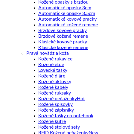
Kožené opasky s brzdou
Automatické opasky 3cm
Automatické opasky 3.5cm
Automatické kovové pracky
Automatické kožené remene
Brzdové kovové pracky
Brzdové kožené remene
Klasické kovové pracky
Klasické kožené remene
Pravá hovädzia koža
Kožené rukavice
Kožené etue
Lovecké tašky
Kožené diáre
Kožené aktovky
Kožené kabely
Kožené ruksaky
Kožené peňaženky
Kožené spisovky
Kožené zápisníky
Kožené tašky na notebook
Kožené kufre
Kožené stolové sety
RFID Kožené peňaženky