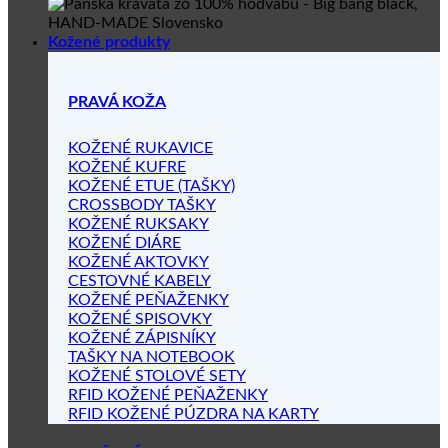
Kožené produkty
PRAVÁ KOŽA
KOŽENÉ RUKAVICE
KOŽENÉ KUFRE
KOŽENÉ ETUE (TAŠKY)
CROSSBODY TAŠKY
KOŽENÉ RUKSAKY
KOŽENÉ DIÁRE
KOŽENÉ AKTOVKY
CESTOVNÉ KABELY
KOŽENÉ PEŇAŽENKY
KOŽENÉ SPISOVKY
KOŽENÉ ZÁPISNÍKY
TAŠKY NA NOTEBOOK
KOŽENÉ STOLOVÉ SETY
RFID KOŽENÉ PEŇAŽENKY
RFID KOŽENÉ PÚZDRA NA KARTY