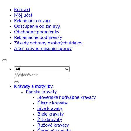
Kontakt
Môj účet
Reklamácia tovaru
Odstúpenie od zmluvy
Obchodné podmienky
Reklamačné podmienky
Zásady ochrany osobných údajov
Alternatívne riešenie sporov
Hľadať:
Kravaty a motýliky
Pánske kravaty
Slovenské hodvábne kravaty
Čierne kravaty
Sivé kravaty
Biele kravaty
Žlté kravaty
Ružové kravaty
Červené kravaty