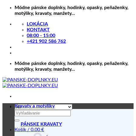
Skip
Módne pánske doplnky, hodinky, opasky, peňaženky,
to
motýliky, kravaty, manžety...
content
LOKÁCIA
KONTAKT
08:00 - 15:00
+421 902 586 762
Módne pánske doplnky, hodinky, opasky, peňaženky,
motýliky, kravaty, manžety...
Kravaty a motýliky
Hľadať:
PÁNSKE KRAVATY
Košík /
0.00
€