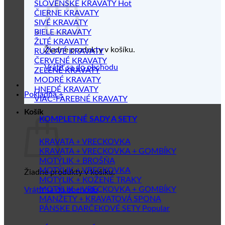
SLOVENSKÉ KRAVATY
ČIERNE KRAVATY
SIVÉ KRAVATY
BIELE KRAVATY
ŽLTÉ KRAVATY
Žiadne produkty v košíku.
RUŽOVÉ KRAVATY
ČERVENÉ KRAVATY
Vrátiť sa do obchodu
ZELENÉ KRAVATY
MODRÉ KRAVATY
HNEDÉ KRAVATY
Pokladňa
+
VIAC-FAREBNÉ KRAVATY
Košík
KOMPLETNÉ SADY A SETY
KRAVATA + VRECKOVKA
KRAVATA + VRECKOVKA + GOMBÍKY
MOTÝLIK + BROŠŇA
MOTÝLIK + VRECKOVKA
Žiadne produkty v košíku.
MOTÝLIK + KOŽENÉ TRAKY
MOTÝLIK + VRECKOVKA + GOMBÍKY
Vrátiť sa do obchodu
MANŽETY + KRAVATOVÁ SPONA
PÁNSKE DARČEKOVÉ SETY