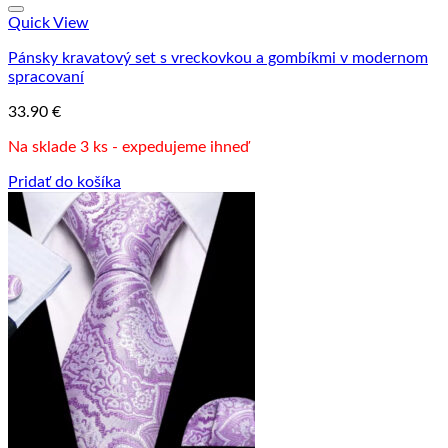
Quick View
Pánsky kravatový set s vreckovkou a gombíkmi v modernom
spracovaní
33.90
€
Na sklade 3 ks - expedujeme ihneď
Pridať do košíka