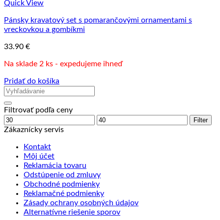
Quick View
Pánsky kravatový set s pomarančovými ornamentami s
vreckovkou a gombíkmi
33.90
€
Na sklade 2 ks - expedujeme ihneď
Pridať do košíka
Filtrovať podľa ceny
Minimálna
Maximálna
Filter
cena
cena
Zákaznícky servis
Kontakt
Môj účet
Reklamácia tovaru
Odstúpenie od zmluvy
Obchodné podmienky
Reklamačné podmienky
Zásady ochrany osobných údajov
Alternatívne riešenie sporov