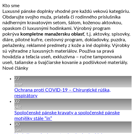
Kto sme
Luxusné pánske doplnky vhodné pre každú vekovú kategóriu.
Obdarujte svojho muža, priateľa či rodinného príslušníka
nádherným kravatovým setom, šálom, koženou aktovkou,
opaskom či luxusnými hodinkami. Výrobný program
pokrýva
kompletne manažersku oblasť
, t.j. aktovky, spisovky,
diáre, pilotné kufre, cestovný program, dokladovky, puzdra,
peňaženky, reklamné predmety z kože a iné doplnky. Výrobky
sú výhradne z luxusných materiálov. Používa sa pravá
hovädzia a teľacia useň, exkluzívna – ručne tamponovaná
useň, talianske a švajčiarske kovanie a podšívkové materiály.
Nové články
27
mar
Ochrana proti COVID-19 – Chirurgické rúška,
Žiadne
respirátory
komentáre
02
na
okt
Ochrana
Spoločenské pánske kravaty a spoločenské pánske
proti
Žiadne
motýliky stále “in”
COVID-
komentáre
30
19
na
jún