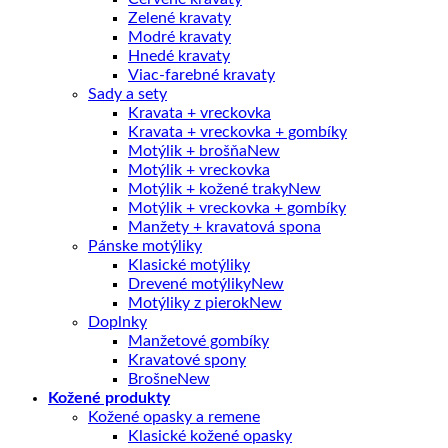
Zelené kravaty
Modré kravaty
Hnedé kravaty
Viac-farebné kravaty
Sady a sety
Kravata + vreckovka
Kravata + vreckovka + gombíky
Motýlik + brošňa
Motýlik + vreckovka
Motýlik + kožené traky
Motýlik + vreckovka + gombíky
Manžety + kravatová spona
Pánske motýliky
Klasické motýliky
Drevené motýliky
Motýliky z pierok
Doplnky
Manžetové gombíky
Kravatové spony
Brošne
Kožené produkty
Kožené opasky a remene
Klasické kožené opasky