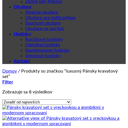
Zimné šály Merino
Okuliare
Slnečné okuliare
Okuliare pre šoférov
Športové okuliare
Okuliare na počítač
Hodinky
Ručičkové hodinky
Digitálne hodinky
Kombinované hodinky
Vreckové hodinky
Kontakt
Domov
/
Produkty so značkou “luxusný Pánsky kravatový
set”
Filter
Zoradené
Zobrazuje sa 8 výsledkov
podľa
najnovších