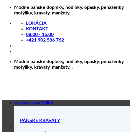
Skip
Módne pánske doplnky, hodinky, opasky, peňaženky,
to
motýliky, kravaty, manžety...
content
LOKÁCIA
KONTAKT
08:00 - 15:00
+421 902 586 762
Módne pánske doplnky, hodinky, opasky, peňaženky,
motýliky, kravaty, manžety...
Kravaty a motýliky
PÁNSKE KRAVATY