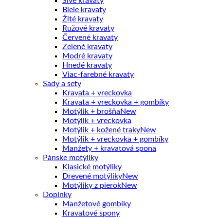
Sivé kravaty
Biele kravaty
Žlté kravaty
Ružové kravaty
Červené kravaty
Zelené kravaty
Modré kravaty
Hnedé kravaty
Viac-farebné kravaty
Sady a sety
Kravata + vreckovka
Kravata + vreckovka + gombíky
Motýlik + brošňa
Motýlik + vreckovka
Motýlik + kožené traky
Motýlik + vreckovka + gombíky
Manžety + kravatová spona
Pánske motýliky
Klasické motýliky
Drevené motýliky
Motýliky z pierok
Doplnky
Manžetové gombíky
Kravatové spony