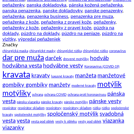
peňaženky
,
panska dokladovka
,
pánska kožená peňaženka
,
panska penazenka
,
panske dokladovky
,
panske penazenky
,
peňaženka
,
penazenka business
,
penazenka pre muza
,
peňaženka z kože
,
peňaženka z pravej kože
,
peňaženky
,
peňaženky z kože
,
peňaženky z pravej kože
,
púzdra na
doklady
,
púzdro na doklady
,
púzdro na peniaze
,
púzdro na
vizitky
,
výpredaj peňaženiek
Značky
chirurgická maska
chirurgické masky
chirurgické rúška
chirurgické rúško
coronavirus
dar pre muža
darček
hodváb
drevené motýliky
hodvábna vesta
hodvábne vesty
Koronavírus (COVID-19)
kravata
kravaty
manžeta
manžetové
luxusné kravaty
motýlik
gombíky gombíky
manžety
moderné kravaty
motýliky
pánska
ochrana
ochrana COVID
ochrana proti koronavírusu
vesta
pánske vesty
pánska viazanka
pánske kravaty
pánske motýliky
respirátor
respirátor skladom
respirátory
respirátory skladom
rúška
rúško
spoloćenské
spoločenský motýlik
svadobná
kravaty
spoločenské motýliky
vesta
vesta
viazanka
vesta pod oblek
vesty k obleku
vesty pod oblek
viazanky