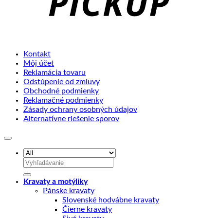
Kontakt
Môj účet
Reklamácia tovaru
Odstúpenie od zmluvy
Obchodné podmienky
Reklamačné podmienky
Zásady ochrany osobných údajov
Alternatívne riešenie sporov
Hľadať:
Kravaty a motýliky
Pánske kravaty
Slovenské hodvábne kravaty
Čierne kravaty