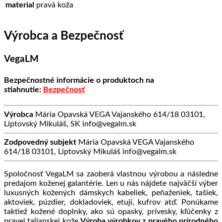
material
pravá koža
Výrobca a Bezpečnosť
VegaLM
Bezpečnostné informácie o produktoch na
stiahnutie:
Bezpečnosť
Výrobca
Mária Opavská VEGA Vajanského 614/18 03101,
Liptovský Mikuláš, SK info@vegalm.sk
Zodpovedný subjekt
Mária Opavská VEGA Vajanského
614/18 03101, Liptovský Mikuláš info@vegalm.sk
Spoločnosť VegaLM sa zaoberá vlastnou výrobou a následne
predajom koženej galantérie. Len u nás nájdete najväčší výber
luxusných kožených dámskych kabeliek, peňaženiek, tašiek,
aktoviek, púzdier, dokladoviek, etují, kufrov atď. Ponúkame
taktiež kožené doplnky, ako sú opasky, prívesky, kľúčenky z
pravej talianskej kože.
Výroba výrobkov z pravého prírodného