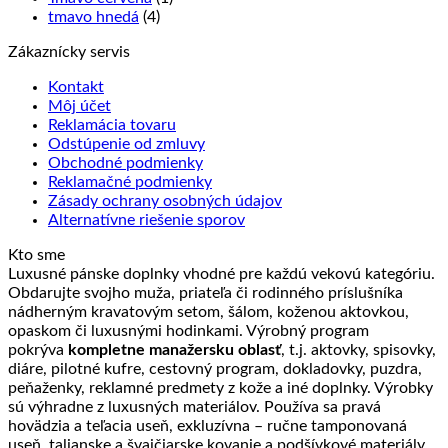
tmavo hnedá
(4)
Zákaznícky servis
Kontakt
Môj účet
Reklamácia tovaru
Odstúpenie od zmluvy
Obchodné podmienky
Reklamačné podmienky
Zásady ochrany osobných údajov
Alternatívne riešenie sporov
Kto sme
Luxusné pánske doplnky vhodné pre každú vekovú kategóriu.
Obdarujte svojho muža, priateľa či rodinného príslušníka
nádherným kravatovým setom, šálom, koženou aktovkou,
opaskom či luxusnými hodinkami. Výrobný program
pokrýva
kompletne manažersku oblasť
, t.j. aktovky, spisovky,
diáre, pilotné kufre, cestovný program, dokladovky, puzdra,
peňaženky, reklamné predmety z kože a iné doplnky. Výrobky
sú výhradne z luxusných materiálov. Používa sa pravá
hovädzia a teľacia useň, exkluzívna – ručne tamponovaná
useň, talianske a švajčiarske kovanie a podšívkové materiály.