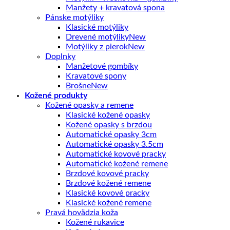
Manžety + kravatová spona
Pánske motýliky
Klasické motýliky
Drevené motýliky
Motýliky z pierok
Doplnky
Manžetové gombíky
Kravatové spony
Brošne
Kožené produkty
Kožené opasky a remene
Klasické kožené opasky
Kožené opasky s brzdou
Automatické opasky 3cm
Automatické opasky 3.5cm
Automatické kovové pracky
Automatické kožené remene
Brzdové kovové pracky
Brzdové kožené remene
Klasické kovové pracky
Klasické kožené remene
Pravá hovädzia koža
Kožené rukavice