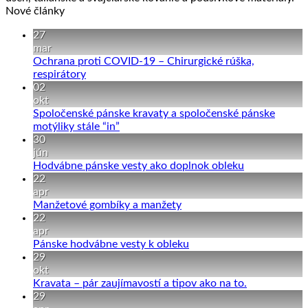
Nové články
27
mar
Ochrana proti COVID-19 – Chirurgické rúška,
Žiadne
respirátory
komentáre
02
na
okt
Ochrana
Spoločenské pánske kravaty a spoločenské pánske
proti
Žiadne
motýliky stále “in”
COVID-
komentáre
30
19
na
jún
–
Spoločenské
Žiadne
Hodvábne pánske vesty ako doplnok obleku
Chirurgické
pánske
komentáre
22
rúška,
kravaty
na
apr
respirátory
a
Hodvábne
Žiadne
Manžetové gombíky a manžety
spoločenské
pánske
komentáre
22
pánske
na
vesty
apr
motýliky
Manžetové
ako
Žiadne
Pánske hodvábne vesty k obleku
stále
gombíky
doplnok
komentáre
29
“in”
a
na
obleku
okt
manžety
Pánske
Žiadne
Kravata – pár zaujímavostí a tipov ako na to.
hodvábne
komentáre
29
vesty
na