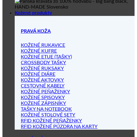
Kožené produkty
PRAVÁ KOŽA
KOŽENÉ RUKAVICE
KOŽENÉ KUFRE
KOŽENÉ ETUE (TAŠKY)
CROSSBODY TAŠKY
KOŽENÉ RUKSAKY
KOŽENÉ DIÁRE
KOŽENÉ AKTOVKY
CESTOVNÉ KABELY
KOŽENÉ PEŇAŽENKY
KOŽENÉ SPISOVKY
KOŽENÉ ZÁPISNÍKY
TAŠKY NA NOTEBOOK
KOŽENÉ STOLOVÉ SETY
RFID KOŽENÉ PEŇAŽENKY
RFID KOŽENÉ PÚZDRA NA KARTY