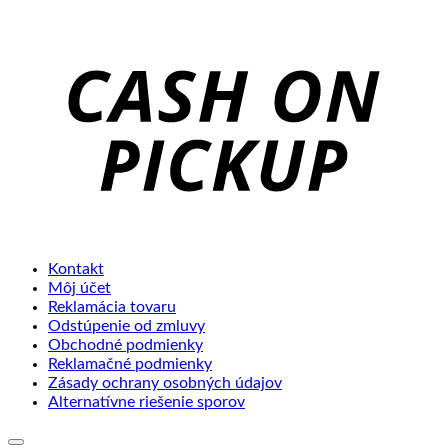
C
o
P
Kontakt
Môj účet
Reklamácia tovaru
Odstúpenie od zmluvy
Obchodné podmienky
Reklamačné podmienky
Zásady ochrany osobných údajov
Alternatívne riešenie sporov