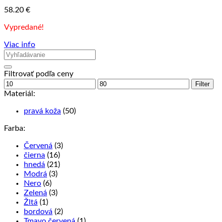
58.20
€
Vypredané!
Viac info
Filtrovať podľa ceny
Minimálna
Maximálna
Filter
cena
cena
Materiál:
pravá koža
(50)
Farba:
Červená
(3)
čierna
(16)
hnedá
(21)
Modrá
(3)
Nero
(6)
Zelená
(3)
Žltá
(1)
bordová
(2)
Tmavo červená
(1)