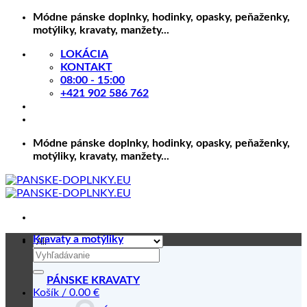
Skip
Módne pánske doplnky, hodinky, opasky, peňaženky,
to
motýliky, kravaty, manžety...
content
LOKÁCIA
KONTAKT
08:00 - 15:00
+421 902 586 762
Módne pánske doplnky, hodinky, opasky, peňaženky,
motýliky, kravaty, manžety...
Kravaty a motýliky
Hľadať:
PÁNSKE KRAVATY
Košík /
0.00
€