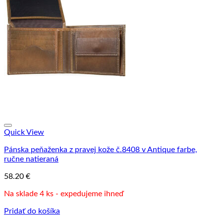
Quick View
Pánska peňaženka z pravej kože č.8408 v Antique farbe,
ručne natieraná
58.20
€
Na sklade 4 ks - expedujeme ihneď
Pridať do košíka