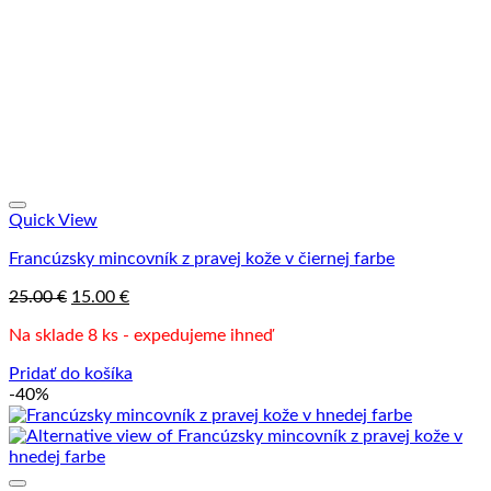
Quick View
Francúzsky mincovník z pravej kože v čiernej farbe
Pôvodná
Aktuálna
25.00
€
15.00
€
cena
cena
Na sklade 8 ks - expedujeme ihneď
bola:
je:
25.00 €.
15.00 €.
Pridať do košíka
-40%