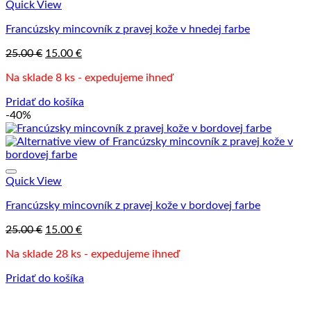
Quick View
Francúzsky mincovník z pravej kože v hnedej farbe
Pôvodná
Aktuálna
25.00
€
15.00
€
cena
cena
Na sklade 8 ks - expedujeme ihneď
bola:
je:
25.00 €.
15.00 €.
Pridať do košíka
-40%
Quick View
Francúzsky mincovník z pravej kože v bordovej farbe
Pôvodná
Aktuálna
25.00
€
15.00
€
cena
cena
Na sklade 28 ks - expedujeme ihneď
bola:
je:
25.00 €.
15.00 €.
Pridať do košíka