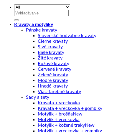
Hľadať:
Kravaty a motýliky
Pánske kravaty
Slovenské hodvábne kravaty
Čierne kravaty
Sivé kravaty
Biele kravaty
Žlté kravaty
Ružové kravaty
Červené kravaty
Zelené kravaty
Modré kravaty
Hnedé kravaty
Viac-farebné kravaty
Sady a sety
Kravata + vreckovka
Kravata + vreckovka + gombíky
Motýlik + brošňa
Motýlik + vreckovka
Motýlik + kožené traky
Motýlik + vreckovka + gombíky