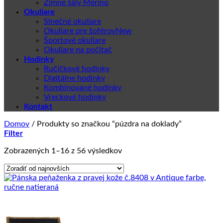
Zimné šály Merino
Okuliare
Slnečné okuliare
Okuliare pre šoférov
Športové okuliare
Okuliare na počítač
Hodinky
Ručičkové hodinky
Digitálne hodinky
Kombinované hodinky
Vreckové hodinky
Kontakt
Domov
/
Produkty so značkou “púzdra na doklady”
Filter
Zoradené
Zobrazených 1–16 z 56 výsledkov
podľa
najnovších