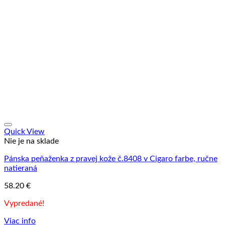
Quick View
Nie je na sklade
Pánska peňaženka z pravej kože č.8408 v Cigaro farbe, ručne
natieraná
58.20
€
Vypredané!
Viac info