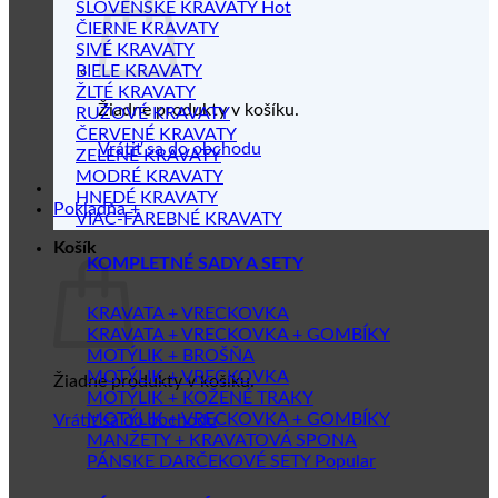
SLOVENSKÉ KRAVATY
ČIERNE KRAVATY
SIVÉ KRAVATY
BIELE KRAVATY
ŽLTÉ KRAVATY
Žiadne produkty v košíku.
RUŽOVÉ KRAVATY
ČERVENÉ KRAVATY
Vrátiť sa do obchodu
ZELENÉ KRAVATY
MODRÉ KRAVATY
HNEDÉ KRAVATY
Pokladňa
+
VIAC-FAREBNÉ KRAVATY
Košík
KOMPLETNÉ SADY A SETY
KRAVATA + VRECKOVKA
KRAVATA + VRECKOVKA + GOMBÍKY
MOTÝLIK + BROŠŇA
MOTÝLIK + VRECKOVKA
Žiadne produkty v košíku.
MOTÝLIK + KOŽENÉ TRAKY
MOTÝLIK + VRECKOVKA + GOMBÍKY
Vrátiť sa do obchodu
MANŽETY + KRAVATOVÁ SPONA
PÁNSKE DARČEKOVÉ SETY