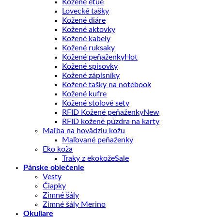
Kožené etue
Lovecké tašky
Kožené diáre
Kožené aktovky
Kožené kabely
Kožené ruksaky
Kožené peňaženky
Kožené spisovky
Kožené zápisníky
Kožené tašky na notebook
Kožené kufre
Kožené stolové sety
RFID Kožené peňaženky
RFID kožené púzdra na karty
Maľba na hovädziu kožu
Maľované peňaženky
Eko koža
Traky z ekokože
Pánske oblečenie
Vesty
Čiapky
Zimné šály
Zimné šály Merino
Okuliare