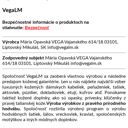
VegaLM
Bezpečnostné informácie o produktoch na
stiahnutie:
Bezpečnosť
Výrobca
Mária Opavská VEGA Vajanského 614/18 03101,
Liptovský Mikuláš, SK info@vegalm.sk
Zodpovedný subjekt
Mária Opavská VEGA Vajanského
614/18 03101, Liptovský Mikuláš info@vegalm.sk
Spoločnosť VegaLM sa zaoberá vlastnou výrobou a následne
predajom koženej galantérie. Len u nás nájdete najväčší výber
luxusných kožených dámskych kabeliek, peňaženiek, tašiek,
aktoviek, púzdier, dokladoviek, etují, kufrov atď. Ponúkame
taktiež kožené doplnky, ako sú opasky, prívesky, kľúčenky z
pravej talianskej kože.
Výroba výrobkov z pravého prírodného
hodvábu.
Spoločnosť rozšírila výrobný program o výrobu
hodvábnych šatiek, šálov, vreckoviek, kraviat, spoločenských
motýlikov a iných módnych doplnkov.