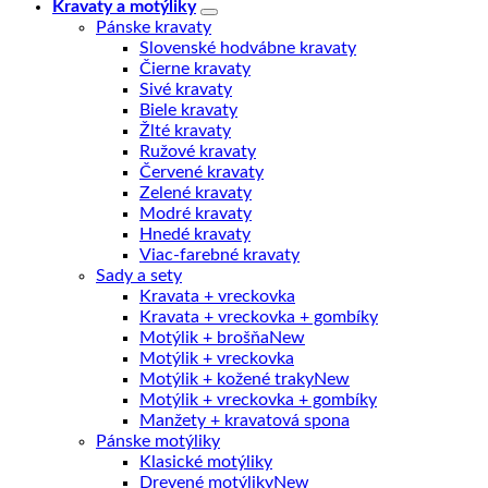
Kravaty a motýliky
Pánske kravaty
Slovenské hodvábne kravaty
Čierne kravaty
Sivé kravaty
Biele kravaty
Žlté kravaty
Ružové kravaty
Červené kravaty
Zelené kravaty
Modré kravaty
Hnedé kravaty
Viac-farebné kravaty
Sady a sety
Kravata + vreckovka
Kravata + vreckovka + gombíky
Motýlik + brošňa
Motýlik + vreckovka
Motýlik + kožené traky
Motýlik + vreckovka + gombíky
Manžety + kravatová spona
Pánske motýliky
Klasické motýliky
Drevené motýliky