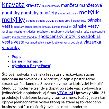
kravata
kravaty
manžeta
manžetové
luxusné kravaty
motýlik
gombíky gombíky
manžety
moderné kravaty
motýliky
pánska
ochrana
ochrana COVID
ochrana proti koronavírusu
vesta
pánske vesty
pánska viazanka
pánske kravaty
pánske motýliky
respirátor
respirátor skladom
respirátory
respirátory skladom
rúška
rúško
spoloćenské
spoločenský motýlik
svadobná
kravaty
spoločenské motýliky
vesta
vesta
viazanka
vesta pod oblek
vesty k obleku
vesty pod oblek
viazanky
Popis
Ďalšie informácie
Výrobca a Bezpečnosť
Štýlová hodvábna pánska kravata s vreckovkou, ručne
vyrobená na Slovensku
. Moderný dizajn a pestré farby
spracované priamo na Slovensku v meste Liptovský Mikuláš.
Sledujúc moderné trendy a dopyt po stále viac štýlových a
jedinečných doplnkoch, aj firma
VEGALM
Liptovský Mikuláš
produkuje hodvábne kravaty v tomto smere. Každý jeden kus
oplýva jedinečnosťou vďaka ktorej sa stane aj zo všedného
business outfitu niečo štýlové, luxusné a moderné.