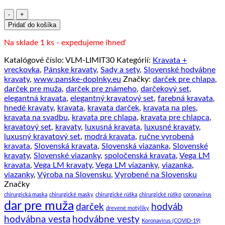
množstvo
Pánska
Pridať do košíka
hodvábna
kravata
Na sklade 1 ks - expedujeme ihneď
+
Katalógové číslo:
VLM-LIMIT30
Kategórií:
Kravata +
vreckovka
vreckovka
,
Pánske kravaty
,
Sady a sety
,
Slovenské hodvábne
LIMITED_30,
kravaty
,
www.panske-doplnky.eu
Značky:
darček pre chlapa
,
Výroba
darček pre muža
,
darček pre známeho
,
darčekový set
,
na
elegantná kravata
,
elegantný kravatový set
,
farebná kravata
,
Slovensku
hnedé kravaty
,
kravata
,
kravata darček
,
kravata na ples
,
kravata na svadbu
,
kravata pre chlapa
,
kravata pre chlapca
,
kravatový set
,
kravaty
,
luxusná kravata
,
luxusné kravaty
,
luxusný kravatový set
,
modrá kravata
,
ručne vyrobená
kravata
,
Slovenská kravata
,
Slovenská viazanka
,
Slovenské
kravaty
,
Slovenské viazanky
,
spoločenská kravata
,
Vega LM
kravata
,
Vega LM kravaty
,
Vega LM viazanky
,
viazanka
,
viazanky
,
Výroba na Slovensku
,
Vyrobené na Slovensku
Značky
chirurgická maska
chirurgické masky
chirurgické rúška
chirurgické rúško
coronavirus
dar pre muža
darček
hodváb
drevené motýliky
hodvábna vesta
hodvábne vesty
Koronavírus (COVID-19)