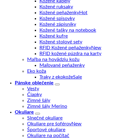
Kožené kabely
Kožené ruksaky
Kožené peňaženky
Kožené spisovky
Kožené zápisníky
Kožené tašky na notebook
Kožené kufre
Kožené stolové sety
RFID Kožené peňaženky
RFID kožené púzdra na karty
Maľba na hovädziu kožu
Maľované peňaženky
Eko koža
Traky z ekokože
Pánske oblečenie
Vesty
Čiapky
Zimné šály
Zimné šály Merino
Okuliare
Slnečné okuliare
Okuliare pre šoférov
Športové okuliare
Okuliare na počítač