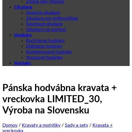
Zimné šály Merino
Okuliare
Slnečné okuliare
Okuliare pre šoférov
Športové okuliare
Okuliare na počítač
Hodinky
Ručičkové hodinky
Digitálne hodinky
Kombinované hodinky
Vreckové hodinky
Kontakt
Pánska hodvábna kravata +
vreckovka LIMITED_30,
Výroba na Slovensku
Domov
/
Kravaty a motýliky
/
Sady a sety
/
Kravata +
vreckovka