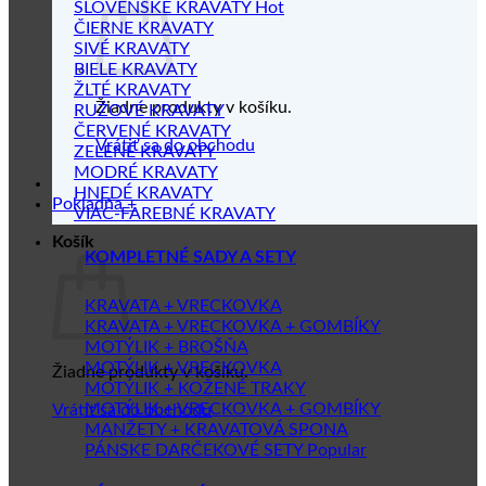
SLOVENSKÉ KRAVATY
ČIERNE KRAVATY
SIVÉ KRAVATY
BIELE KRAVATY
ŽLTÉ KRAVATY
Žiadne produkty v košíku.
RUŽOVÉ KRAVATY
ČERVENÉ KRAVATY
Vrátiť sa do obchodu
ZELENÉ KRAVATY
MODRÉ KRAVATY
HNEDÉ KRAVATY
Pokladňa
+
VIAC-FAREBNÉ KRAVATY
Košík
KOMPLETNÉ SADY A SETY
KRAVATA + VRECKOVKA
KRAVATA + VRECKOVKA + GOMBÍKY
MOTÝLIK + BROŠŇA
MOTÝLIK + VRECKOVKA
Žiadne produkty v košíku.
MOTÝLIK + KOŽENÉ TRAKY
MOTÝLIK + VRECKOVKA + GOMBÍKY
Vrátiť sa do obchodu
MANŽETY + KRAVATOVÁ SPONA
PÁNSKE DARČEKOVÉ SETY