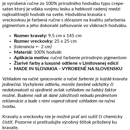
je vyrobená ručne zo 100% prírodného hodvábu typu crepe-
saten ktorý je vďaka svojmu lesku a hebkosti radený medzi
najkvalitnejší hodváb na svete. Hodvábna kravata s
vreckovkou je farbená ručne s dôrazom na kvalitu zafarbenia
pigmentom a jeho dokonalé zafixovanie vo vláknach hodvábu.
Rozmer kravaty:
9,5 cm x 145 cm
Rozmer vreckovky:
25 x 25 cm
(tolerancia +- 2 cm)
Materiál:
100% hodváb
Aplikácia motívu:
ručné farbenie prírodným pigmentom
Žiarivé farby a luxusné odtiene v Limitovanej edícií
MADE IN SLOVAKIA – VYROBENÉ NA SLOVENSKU
Vzhľadom na ručné spracovanie a ručné farbenie je každá kravata
jedinečná. Vychýlenie odtieňu, menšie farebné odchýlky či
nedokonalosti sú ojedinelé avšak vzhľadom na ľudský faktor
možné. Budeme radi ak dané záležitosti nebudú predmetom
reklamácie a bude s nimi vopred rátané vzhľadom na ručnú
tvorbu.
Kravaty a vreckovky nie je možné prať ani sušiť či chemicky
čistiť. Pozorne si preštudujte výrobný štítok priložený ku
kravate.