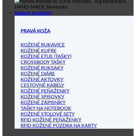
Kožené produkty
PRAVÁ KOŽA
KOŽENÉ RUKAVICE
KOŽENÉ KUFRE
KOŽENÉ ETUE (TAŠKY)
CROSSBODY TAŠKY
KOŽENÉ RUKSAKY
KOŽENÉ DIÁRE
KOŽENÉ AKTOVKY
CESTOVNÉ KABELY
KOŽENÉ PEŇAŽENKY
KOŽENÉ SPISOVKY
KOŽENÉ ZÁPISNÍKY
TAŠKY NA NOTEBOOK
KOŽENÉ STOLOVÉ SETY
RFID KOŽENÉ PEŇAŽENKY
RFID KOŽENÉ PÚZDRA NA KARTY