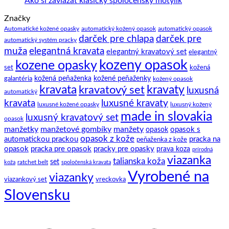
Ako si zaviazať klasický spoločenský motýlik
a
gombíky
komentáre
Značky
na
tipov
–
Ako
ako
manžety
Automatické kožené opasky
automatický kožený opasok
automatický opasok
darček pre chlapa
darček pre
si
na
a
automatický systém pracky
zaviazať
to.
ich
elegantná kravata
muža
elegantný kravatový set
elegantný
klasický
história
kozeny opasok
kozene opasky
spoločenský
set
kožená
motýlik
galantéria
kožená peňaženka
kožené peňaženky
kožený opasok
kravata
kravatový set
kravaty
luxusná
automatický
kravata
luxusné kravaty
luxusné kožené opasky
luxusný kožený
made in slovakia
luxusný kravatový set
opasok
manžetky
manžetové gombíky
manžety
opasok s
opasok
opasok z kože
automatickou prackou
pracka na
peňaženka z kože
opasok
pracka pre opasok
pracky pre opasky
prava koza
prírodná
viazanka
talianska koža
set
ratchet belt
koža
spoločenská kravata
Vyrobené na
viazanky
viazankový set
vreckovka
Slovensku
C
D