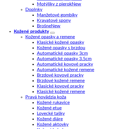
Motýliky z pierok
Doplnky
Manžetové gombíky
Kravatové spony
Brošne
Kožené produkty
Kožené opasky a remene
Klasické kožené opasky
Kožené opasky s brzdou
Automatické opasky 3cm
Automatické opasky 3.5cm
Automatické kovové pracky
Automatické kožené remene
Brzdové kovové pracky
Brzdové kožené remene
Klasické kovové pracky
Klasické kožené remene
Pravá hovädzia koža
Kožené rukavice
Kožené etue
Lovecké tašky
Kožené diáre
Kožené aktovky