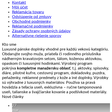
Kontakt
Môj účet
Reklamácia tovaru
Odstúpenie od zmluvy
Obchodné podmienky
Reklamačné podmienky
Zásady ochrany osobných údajov
Alternatívne riešenie sporov
Kto sme
Luxusné pánske doplnky vhodné pre každú vekovú kategóriu.
Obdarujte svojho muža, priateľa či rodinného príslušníka
nádherným kravatovým setom, šálom, koženou aktovkou,
opaskom či luxusnými hodinkami. Výrobný program
pokrýva
kompletne manažersku oblasť
, t.j. aktovky, spisovky,
diáre, pilotné kufre, cestovný program, dokladovky, puzdra,
peňaženky, reklamné predmety z kože a iné doplnky. Výrobky
sú výhradne z luxusných materiálov. Používa sa pravá
hovädzia a teľacia useň, exkluzívna – ručne tamponovaná
useň, talianske a švajčiarske kovanie a podšívkové materiály.
Nové články
27
mar