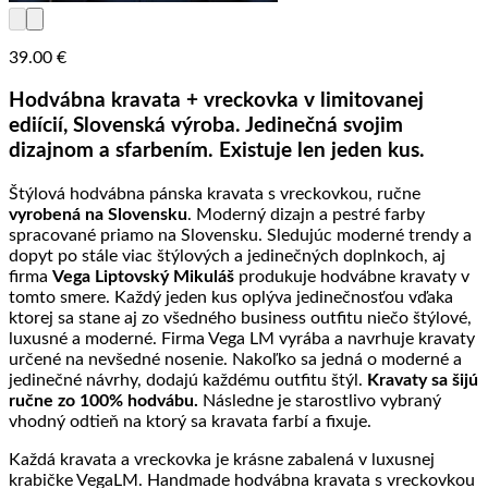
39.00
€
Hodvábna kravata + vreckovka v limitovanej
ediícií, Slovenská výroba. Jedinečná svojim
dizajnom a sfarbením. Existuje len jeden kus.
Štýlová hodvábna pánska kravata s vreckovkou, ručne
vyrobená na Slovensku
. Moderný dizajn a pestré farby
spracované priamo na Slovensku. Sledujúc moderné trendy a
dopyt po stále viac štýlových a jedinečných doplnkoch, aj
firma
Vega Liptovský Mikuláš
produkuje hodvábne kravaty v
tomto smere. Každý jeden kus oplýva jedinečnosťou vďaka
ktorej sa stane aj zo všedného business outfitu niečo štýlové,
luxusné a moderné. Firma Vega LM vyrába a navrhuje kravaty
určené na nevšedné nosenie. Nakoľko sa jedná o moderné a
jedinečné návrhy, dodajú každému outfitu štýl.
Kravaty sa šijú
ručne zo 100% hodvábu.
Následne je starostlivo vybraný
vhodný odtieň na ktorý sa kravata farbí a fixuje.
Každá kravata a vreckovka je krásne zabalená v luxusnej
krabičke VegaLM. Handmade hodvábna kravata s vreckovkou