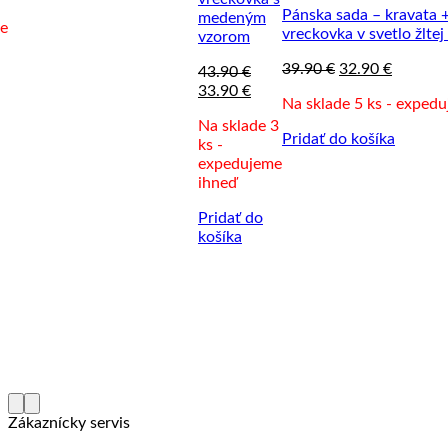
Pánska sada – kravata 
medeným
e
vreckovka v svetlo žltej
vzorom
Pôvodná
Aktuáln
39.90
€
32.90
€
43.90
€
cena
cena
Pôvodná
Aktuálna
33.90
€
Na sklade 5 ks - exped
bola:
je:
cena
cena
39.90 €.
32.90 €
Na sklade 3
bola:
je:
Pridať do košíka
ks -
43.90 €.
33.90 €.
expedujeme
ihneď
Pridať do
košíka
Zákaznícky servis