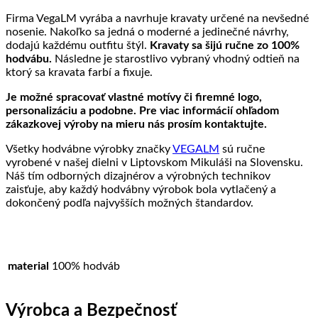
Firma VegaLM vyrába a navrhuje kravaty určené na nevšedné
nosenie. Nakoľko sa jedná o moderné a jedinečné návrhy,
dodajú každému outfitu štýl.
Kravaty sa šijú ručne zo 100%
hodvábu.
Následne je starostlivo vybraný vhodný odtieň na
ktorý sa kravata farbí a fixuje.
Je možné spracovať vlastné motívy či firemné logo,
personalizáciu a podobne. Pre viac informácií ohľadom
zákazkovej výroby na mieru nás prosím kontaktujte.
Všetky hodvábne výrobky značky
VEGALM
sú ručne
vyrobené v našej dielni v Liptovskom Mikuláši na Slovensku.
Náš tím odborných dizajnérov a výrobných technikov
zaisťuje, aby každý hodvábny výrobok bola vytlačený a
dokončený podľa najvyšších možných štandardov.
material
100% hodváb
Výrobca a Bezpečnosť