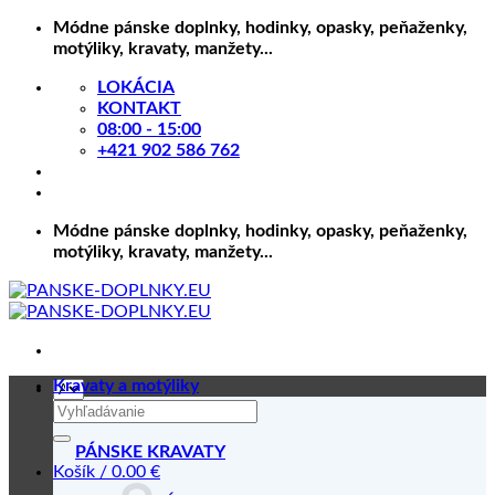
Skip
Módne pánske doplnky, hodinky, opasky, peňaženky,
to
motýliky, kravaty, manžety...
content
LOKÁCIA
KONTAKT
08:00 - 15:00
+421 902 586 762
Módne pánske doplnky, hodinky, opasky, peňaženky,
motýliky, kravaty, manžety...
Kravaty a motýliky
Hľadať:
PÁNSKE KRAVATY
Košík /
0.00
€