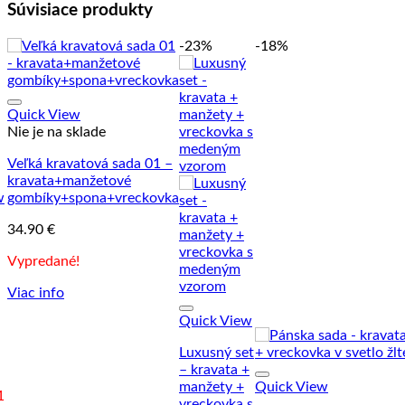
Súvisiace produkty
-23%
-18%
Quick View
Nie je na sklade
Veľká kravatová sada 01 –
kravata+manžetové
w
gombíky+spona+vreckovka
34.90
€
Vypredané!
Viac info
Quick View
Luxusný set
– kravata +
manžety +
Quick View
1
vreckovka s