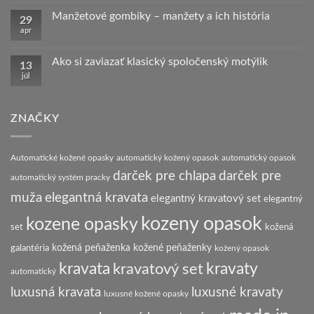
obleku
na
Kravata
Manžetové gombíky – manžety a ich história
29
–
apr
pár
Žiadne
zaujímavostí
komentáre
a
na
tipov
Manžetové
Ako si zaviazať klasický spoločenský motýlik
13
ako
gombíky
júl
na
–
Žiadne
to.
manžety
komentáre
a
na
ich
Ako
história
si
ZNAČKY
zaviazať
klasický
spoločenský
motýlik
Automatické kožené opasky
automatický kožený opasok
automatický opasok
darček pre chlapa
darček pre
automatický systém pracky
elegantná kravata
muža
elegantný kravatový set
elegantný
kozeny opasok
kozene opasky
set
kožená
galantéria
kožená peňaženka
kožené peňaženky
kožený opasok
kravata
kravatový set
kravaty
automatický
luxusná kravata
luxusné kravaty
luxusné kožené opasky