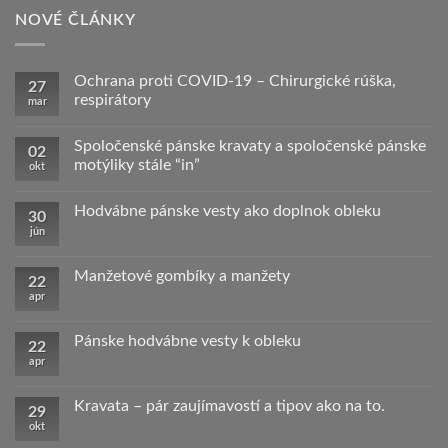
NOVÉ ČLÁNKY
Ochrana proti COVID-19 – Chirurgické rúška,
27
respirátory
mar
Žiadne
komentáre
Spoločenské pánske kravaty a spoločenské pánske
na
02
Ochrana
motýliky stále “in”
okt
proti
COVID-
Žiadne
19
komentáre
Hodvábne pánske vesty ako doplnok obleku
–
na
30
Chirurgické
Spoločenské
jún
Žiadne
rúška,
pánske
komentáre
respirátory
kravaty
na
a
Hodvábne
Manžetové gombíky a manžety
spoločenské
22
pánske
pánske
apr
vesty
Žiadne
motýliky
ako
komentáre
stále
doplnok
na
“in”
obleku
Manžetové
Pánske hodvábne vesty k obleku
22
gombíky
apr
a
Žiadne
manžety
komentáre
na
Pánske
Kravata – pár zaujímavostí a tipov ako na to.
29
hodvábne
okt
vesty
Žiadne
k
komentáre