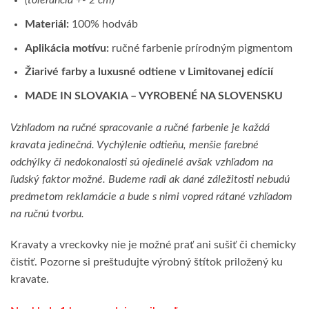
(tolerancia +- 2 cm)
Materiál:
100% hodváb
Aplikácia motívu:
ručné farbenie prírodným pigmentom
Žiarivé farby a luxusné odtiene v Limitovanej edícií
MADE IN SLOVAKIA – VYROBENÉ NA SLOVENSKU
Vzhľadom na ručné spracovanie a ručné farbenie je každá
kravata jedinečná. Vychýlenie odtieňu, menšie farebné
odchýlky či nedokonalosti sú ojedinelé avšak vzhľadom na
ľudský faktor možné. Budeme radi ak dané záležitosti nebudú
predmetom reklamácie a bude s nimi vopred rátané vzhľadom
na ručnú tvorbu.
Kravaty a vreckovky nie je možné prať ani sušiť či chemicky
čistiť. Pozorne si preštudujte výrobný štítok priložený ku
kravate.