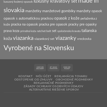
made in
luxusný kravatový set
luxusný kožený opasok
slovakia
manžetky
manžetové gombíky
manžety
opasok
opasok z kože
opasok s automatickou prackou
peňaženka z
pracka na opasok
pracka pre opasok
pracky pre opasky
kože
talianska
prava koza
set
ratchet belt
prírodná koža
spoločenská kravata
viazanka
viazanky
koža
viazankový set
vreckovka
Vyrobené na Slovensku
Cash
Bank
Cash
On
Transfer
on
KONTAKT
MÔJ ÚČET
REKLAMÁCIA TOVARU
Delivery
Pickup
ODSTÚPENIE OD ZMLUVY
OBCHODNÉ PODMIENKY
REKLAMAČNÉ PODMIENKY
ZÁSADY OCHRANY OSOBNÝCH ÚDAJOV
ALTERNATÍVNE RIEŠENIE SPOROV