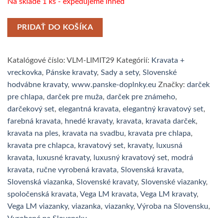
Na sklade 1 ks - expedujeme ihneď
PRIDAŤ DO KOŠÍKA
Katalógové číslo:
VLM-LIMIT29
Kategórií:
Kravata +
vreckovka
,
Pánske kravaty
,
Sady a sety
,
Slovenské
hodvábne kravaty
,
www.panske-doplnky.eu
Značky:
darček
pre chlapa
,
darček pre muža
,
darček pre známeho
,
darčekový set
,
elegantná kravata
,
elegantný kravatový set
,
farebná kravata
,
hnedé kravaty
,
kravata
,
kravata darček
,
kravata na ples
,
kravata na svadbu
,
kravata pre chlapa
,
kravata pre chlapca
,
kravatový set
,
kravaty
,
luxusná
kravata
,
luxusné kravaty
,
luxusný kravatový set
,
modrá
kravata
,
ručne vyrobená kravata
,
Slovenská kravata
,
Slovenská viazanka
,
Slovenské kravaty
,
Slovenské viazanky
,
spoločenská kravata
,
Vega LM kravata
,
Vega LM kravaty
,
Vega LM viazanky
,
viazanka
,
viazanky
,
Výroba na Slovensku
,