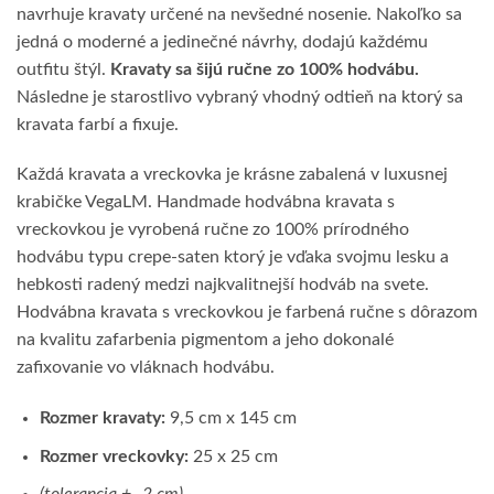
navrhuje kravaty určené na nevšedné nosenie. Nakoľko sa
jedná o moderné a jedinečné návrhy, dodajú každému
outfitu štýl.
Kravaty sa šijú ručne zo 100% hodvábu.
Následne je starostlivo vybraný vhodný odtieň na ktorý sa
kravata farbí a fixuje.
Každá kravata a vreckovka je krásne zabalená v luxusnej
krabičke VegaLM. Handmade hodvábna kravata s
vreckovkou je vyrobená ručne zo 100% prírodného
hodvábu typu crepe-saten ktorý je vďaka svojmu lesku a
hebkosti radený medzi najkvalitnejší hodváb na svete.
Hodvábna kravata s vreckovkou je farbená ručne s dôrazom
na kvalitu zafarbenia pigmentom a jeho dokonalé
zafixovanie vo vláknach hodvábu.
Rozmer kravaty:
9,5 cm x 145 cm
Rozmer vreckovky:
25 x 25 cm