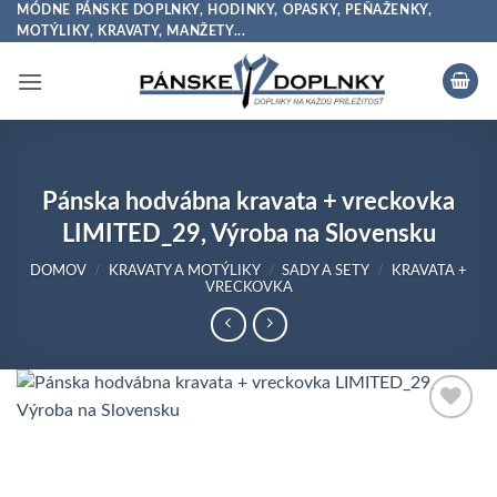
Skip
MÓDNE PÁNSKE DOPLNKY, HODINKY, OPASKY, PEŇAŽENKY,
MOTÝLIKY, KRAVATY, MANŽETY...
to
content
Pánska hodvábna kravata + vreckovka
LIMITED_29, Výroba na Slovensku
DOMOV
/
KRAVATY A MOTÝLIKY
/
SADY A SETY
/
KRAVATA +
VRECKOVKA