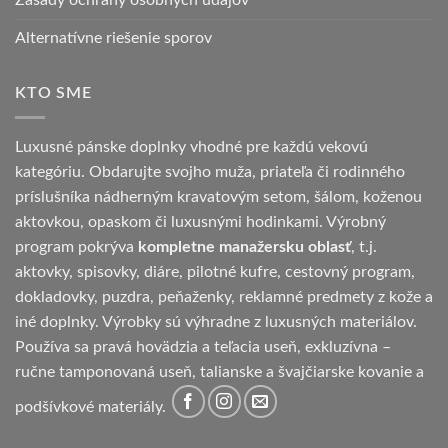
Alternatívne riešenie sporov
KTO SME
Luxusné pánske doplnky vhodné pre každú vekovú
kategóriu. Obdarujte svojho muža, priateľa či rodinného
príslušníka nádherným kravatovým setom, šálom, koženou
aktovkou, opaskom či luxusnými hodinkami. Výrobný
program pokrýva
kompletne manažersku oblasť
, t.j.
aktovky, spisovky, diáre, pilotné kufre, cestovný program,
dokladovky, puzdra, peňaženky, reklamné predmety z kože a
iné doplnky. Výrobky sú výhradne z luxusných materiálov.
Používa sa pravá hovädzia a teľacia useň, exkluzívna –
ručne tamponovaná useň, talianske a švajčiarske kovanie a
podšívkové materiály.