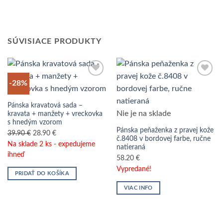
SÚVISIACE PRODUKTY
-28%
Pánska kravatová sada –
Nie je na sklade
kravata + manžety + vreckovka
s hnedým vzorom
Pánska peňaženka z pravej kože
Pôvodná
Aktuálna
39.90
€
28.90
€
č.8408 v bordovej farbe, ručne
cena
cena
Na sklade 2 ks - expedujeme
natieraná
bola:
je:
ihneď
58.20
€
39.90 €.
28.90 €.
Vypredané!
PRIDAŤ DO KOŠÍKA
VIAC INFO