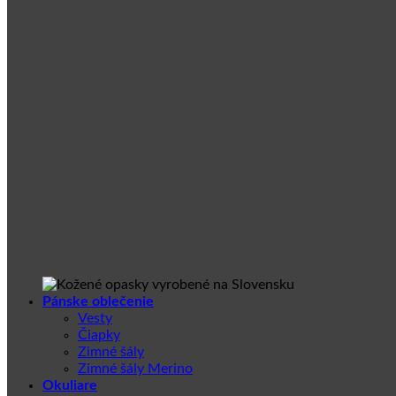
Pánske oblečenie
Vesty
Čiapky
Zimné šály
Zimné šály Merino
Okuliare