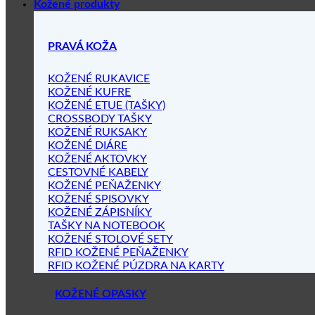
Kožené produkty
PRAVÁ KOŽA
KOŽENÉ RUKAVICE
KOŽENÉ KUFRE
KOŽENÉ ETUE (TAŠKY)
CROSSBODY TAŠKY
KOŽENÉ RUKSAKY
KOŽENÉ DIÁRE
KOŽENÉ AKTOVKY
CESTOVNÉ KABELY
KOŽENÉ PEŇAŽENKY
KOŽENÉ SPISOVKY
KOŽENÉ ZÁPISNÍKY
TAŠKY NA NOTEBOOK
KOŽENÉ STOLOVÉ SETY
RFID KOŽENÉ PEŇAŽENKY
RFID KOŽENÉ PÚZDRA NA KARTY
KOŽENÉ OPASKY