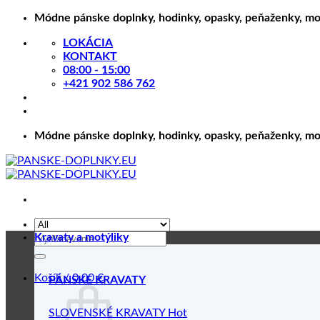
Skip
Módne pánske doplnky, hodinky, opasky, peňaženky, motý
to
LOKÁCIA
content
KONTAKT
08:00 - 15:00
+421 902 586 762
Módne pánske doplnky, hodinky, opasky, peňaženky, motý
Hľadať:
Kravaty a motýliky
Košík /
0.00
€
PÁNSKE KRAVATY
SLOVENSKÉ KRAVATY