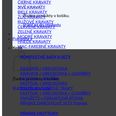
ČIERNE KRAVATY
SIVÉ KRAVATY
BIELE KRAVATY
Žiadne produkty v košíku.
ŽLTÉ KRAVATY
RUŽOVÉ KRAVATY
Vrátiť sa do obchodu
ČERVENÉ KRAVATY
ZELENÉ KRAVATY
MODRÉ KRAVATY
Pokladňa
+
HNEDÉ KRAVATY
VIAC-FAREBNÉ KRAVATY
Košík
KOMPLETNÉ SADY A SETY
KRAVATA + VRECKOVKA
KRAVATA + VRECKOVKA + GOMBÍKY
MOTÝLIK + BROŠŇA
Žiadne produkty v košíku.
MOTÝLIK + VRECKOVKA
Vrátiť sa do obchodu
MOTÝLIK + KOŽENÉ TRAKY
MOTÝLIK + VRECKOVKA + GOMBÍKY
MANŽETY + KRAVATOVÁ SPONA
PÁNSKE DARČEKOVÉ SETY
PÁNSKE MOTÝLIKY