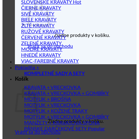
SLOVENSKÉ KRAVATY
ČIERNE KRAVATY
SIVÉ KRAVATY
BIELE KRAVATY
ŽLTÉ KRAVATY
RUŽOVÉ KRAVATY
Žiadne produkty v košíku.
ČERVENÉ KRAVATY
ZELENÉ KRAVATY
Vrátiť sa do obchodu
MODRÉ KRAVATY
HNEDÉ KRAVATY
VIAC-FAREBNÉ KRAVATY
Pokladňa
+
KOMPLETNÉ SADY A SETY
Košík
KRAVATA + VRECKOVKA
KRAVATA + VRECKOVKA + GOMBÍKY
MOTÝLIK + BROŠŇA
MOTÝLIK + VRECKOVKA
MOTÝLIK + KOŽENÉ TRAKY
MOTÝLIK + VRECKOVKA + GOMBÍKY
Žiadne produkty v košíku.
MANŽETY + KRAVATOVÁ SPONA
PÁNSKE DARČEKOVÉ SETY
Vrátiť sa do obchodu