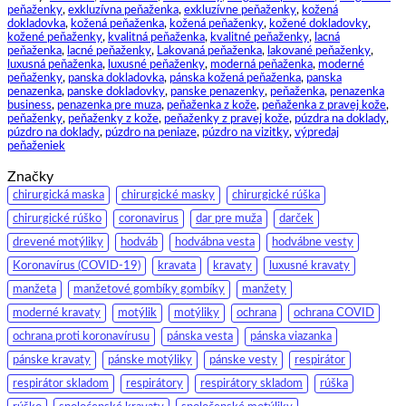
peňaženky
,
exkluzívna peňaženka
,
exkluzívne peňaženky
,
kožená
dokladovka
,
kožená peňaženka
,
kožená peňaženky
,
kožené dokladovky
,
kožené peňaženky
,
kvalitná peňaženka
,
kvalitné peňaženky
,
lacná
peňaženka
,
lacné peňaženky
,
Lakovaná peňaženka
,
lakované peňaženky
,
luxusná peňaženka
,
luxusné peňaženky
,
moderná peňaženka
,
moderné
peňaženky
,
panska dokladovka
,
pánska kožená peňaženka
,
panska
penazenka
,
panske dokladovky
,
panske penazenky
,
peňaženka
,
penazenka
business
,
penazenka pre muza
,
peňaženka z kože
,
peňaženka z pravej kože
,
peňaženky
,
peňaženky z kože
,
peňaženky z pravej kože
,
púzdra na doklady
,
púzdro na doklady
,
púzdro na peniaze
,
púzdro na vizitky
,
výpredaj
peňaženiek
Značky
chirurgická maska
chirurgické masky
chirurgické rúška
chirurgické rúško
coronavirus
dar pre muža
darček
drevené motýliky
hodváb
hodvábna vesta
hodvábne vesty
Koronavírus (COVID-19)
kravata
kravaty
luxusné kravaty
manžeta
manžetové gombíky gombíky
manžety
moderné kravaty
motýlik
motýliky
ochrana
ochrana COVID
ochrana proti koronavírusu
pánska vesta
pánska viazanka
pánske kravaty
pánske motýliky
pánske vesty
respirátor
respirátor skladom
respirátory
respirátory skladom
rúška