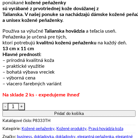
ponúkané
kožené peňaženky
sú vyrábané z prvotriednej kože dovážanej z
Talianska. V našej ponuke sa nachádzajú dámske kožené peň
a unisex kožené peňaženky.
Používa sa výlučné
Talianska hovädzia
a teľacia useň.
Peňaženka je určená pre tých,
ktorí potrebujú
kvalitnú
koženú peňaženku
na každý deň.
13 cm x 11 cm
Hlavné prednosti:
– prírodná kvalitná koža
– praktické využitie
– bohatá výbava vreciek
– výborná cena
– viacero farebných variánt
Na sklade 2 ks - expedujeme ihneď
množstvo Pánska exkluzívna kožená peňaženka č.8333 v tmavo
Pridať do košíka
Katalógové číslo:
P8333TH
Kategórie:
Kožené peňaženky
,
Kožené produkty
,
Pravá hovädzia koža
Značky:
business
,
dokladovka
,
dokladovky
,
elegantná peňaženka
,
elegantné