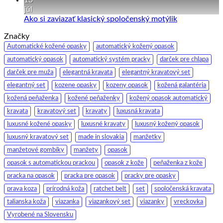
pár
na
júl
zaujímavostí
Manžetové
Žiadne
Ako si zaviazať klasický spoločenský motýlik
a
gombíky
komentáre
Značky
na
tipov
–
Ako
ako
manžety
Automatické kožené opasky
automatický kožený opasok
si
na
a
automatický opasok
automatický systém pracky
darček pre chlapa
zaviazať
to.
ich
darček pre muža
elegantná kravata
elegantný kravatový set
klasický
história
spoločenský
elegantný set
kozene opasky
kozeny opasok
kožená galantéria
motýlik
kožená peňaženka
kožené peňaženky
kožený opasok automatický
kravata
kravatový set
kravaty
luxusná kravata
luxusné kožené opasky
luxusné kravaty
luxusný kožený opasok
luxusný kravatový set
made in slovakia
manžetky
manžetové gombíky
manžety
opasok
opasok s automatickou prackou
opasok z kože
peňaženka z kože
pracka na opasok
pracka pre opasok
pracky pre opasky
prava koza
prírodná koža
ratchet belt
set
spoločenská kravata
talianska koža
viazanka
viazankový set
viazanky
vreckovka
Vyrobené na Slovensku