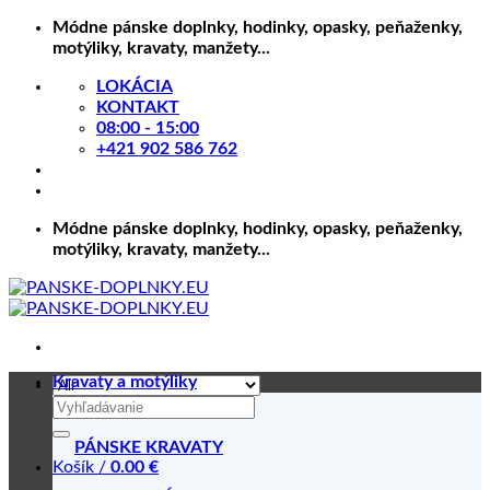
Skip
Módne pánske doplnky, hodinky, opasky, peňaženky,
to
motýliky, kravaty, manžety...
content
LOKÁCIA
KONTAKT
08:00 - 15:00
+421 902 586 762
Módne pánske doplnky, hodinky, opasky, peňaženky,
motýliky, kravaty, manžety...
Kravaty a motýliky
Hľadať:
PÁNSKE KRAVATY
Košík /
0.00
€