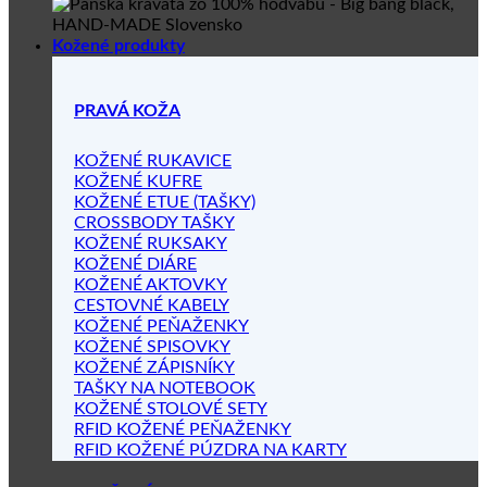
Kožené produkty
PRAVÁ KOŽA
KOŽENÉ RUKAVICE
KOŽENÉ KUFRE
KOŽENÉ ETUE (TAŠKY)
CROSSBODY TAŠKY
KOŽENÉ RUKSAKY
KOŽENÉ DIÁRE
KOŽENÉ AKTOVKY
CESTOVNÉ KABELY
KOŽENÉ PEŇAŽENKY
KOŽENÉ SPISOVKY
KOŽENÉ ZÁPISNÍKY
TAŠKY NA NOTEBOOK
KOŽENÉ STOLOVÉ SETY
RFID KOŽENÉ PEŇAŽENKY
RFID KOŽENÉ PÚZDRA NA KARTY