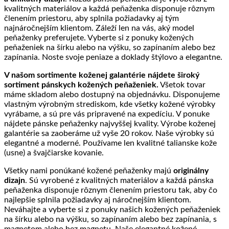
kvalitných materiálov a každá peňaženka disponuje rôznym
členením priestoru, aby splnila požiadavky aj tým
najnáročnejším klientom. Záleží len na vás, aký model
peňaženky preferujete. Vyberte si z ponuky kožených
peňaženiek na šírku alebo na výšku, so zapínaním alebo bez
zapínania. Noste svoje peniaze a doklady štýlovo a elegantne.
V našom sortimente koženej galantérie nájdete široký
sortiment pánskych kožených peňaženiek.
Všetok tovar
máme skladom alebo dostupný na objednávku. Disponujeme
vlastným výrobným strediskom, kde všetky kožené výrobky
vyrábame, a sú pre vás pripravené na expedíciu. V ponuke
nájdete pánske peňaženky najvyššej kvality. Výrobe koženej
galantérie sa zaoberáme už vyše 20 rokov. Naše výrobky sú
elegantné a moderné. Používame len kvalitné talianske kože
(usne) a švajčiarske kovanie.
Všetky nami ponúkané kožené peňaženky majú
originálny
dizajn
. Sú vyrobené z kvalitných materiálov a každá pánska
peňaženka disponuje rôznym členením priestoru tak, aby čo
najlepšie splnila požiadavky aj náročnejším klientom.
Neváhajte a vyberte si z ponuky našich kožených peňaženiek
na šírku alebo na výšku, so zapínaním alebo bez zapínania, s