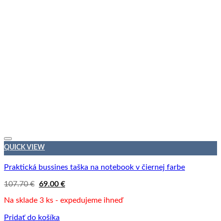
QUICK VIEW
Praktická bussines taška na notebook v čiernej farbe
Pôvodná
Aktuálna
107.70
€
69.00
€
cena
cena
bola:
je:
Na sklade 3 ks - expedujeme ihneď
107.70 €.
69.00 €.
Pridať do košíka