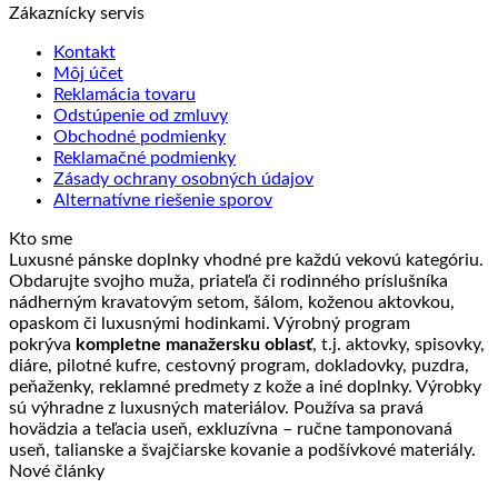
Zákaznícky servis
Kontakt
Môj účet
Reklamácia tovaru
Odstúpenie od zmluvy
Obchodné podmienky
Reklamačné podmienky
Zásady ochrany osobných údajov
Alternatívne riešenie sporov
Kto sme
Luxusné pánske doplnky vhodné pre každú vekovú kategóriu.
Obdarujte svojho muža, priateľa či rodinného príslušníka
nádherným kravatovým setom, šálom, koženou aktovkou,
opaskom či luxusnými hodinkami. Výrobný program
pokrýva
kompletne manažersku oblasť
, t.j. aktovky, spisovky,
diáre, pilotné kufre, cestovný program, dokladovky, puzdra,
peňaženky, reklamné predmety z kože a iné doplnky. Výrobky
sú výhradne z luxusných materiálov. Používa sa pravá
hovädzia a teľacia useň, exkluzívna – ručne tamponovaná
useň, talianske a švajčiarske kovanie a podšívkové materiály.
Nové články