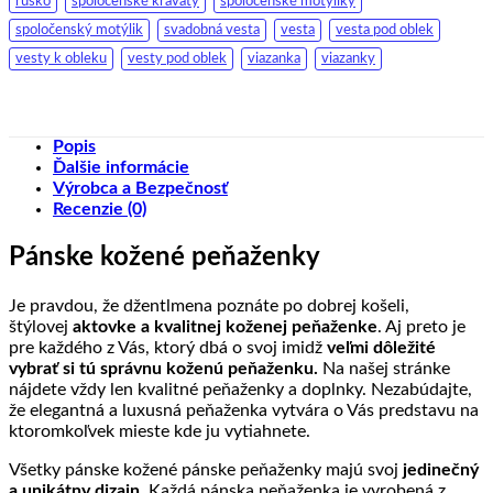
rúško
spoloćenské kravaty
spoločenské motýliky
spoločenský motýlik
svadobná vesta
vesta
vesta pod oblek
vesty k obleku
vesty pod oblek
viazanka
viazanky
Popis
Ďalšie informácie
Výrobca a Bezpečnosť
Recenzie (0)
Pánske kožené peňaženky
Je pravdou, že džentlmena poznáte po dobrej košeli,
štýlovej
aktovke a kvalitnej koženej peňaženke
. Aj preto je
pre každého z Vás, ktorý dbá o svoj imidž
veľmi dôležité
vybrať si tú správnu koženú peňaženku.
Na našej stránke
nájdete vždy len kvalitné peňaženky a doplnky. Nezabúdajte,
že elegantná a luxusná peňaženka vytvára o Vás predstavu na
ktoromkoľvek mieste kde ju vytiahnete.
Všetky pánske kožené pánske peňaženky majú svoj
jedinečný
a unikátny dizajn
. Každá pánska peňaženka je vyrobená z