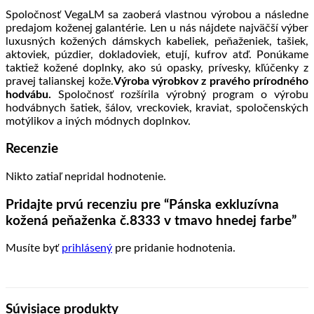
Spoločnosť VegaLM sa zaoberá vlastnou výrobou a následne
predajom koženej galantérie. Len u nás nájdete najväčší výber
luxusných kožených dámskych kabeliek, peňaženiek, tašiek,
aktoviek, púzdier, dokladoviek, etují, kufrov atď. Ponúkame
taktiež kožené doplnky, ako sú opasky, prívesky, kľúčenky z
pravej talianskej kože.
Výroba výrobkov z pravého prírodného
hodvábu.
Spoločnosť rozšírila výrobný program o výrobu
hodvábnych šatiek, šálov, vreckoviek, kraviat, spoločenských
motýlikov a iných módnych doplnkov.
Recenzie
Nikto zatiaľ nepridal hodnotenie.
Pridajte prvú recenziu pre “Pánska exkluzívna
kožená peňaženka č.8333 v tmavo hnedej farbe”
Musíte byť
prihlásený
pre pridanie hodnotenia.
Súvisiace produkty