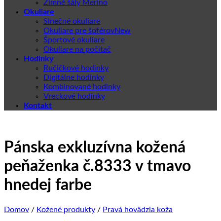
Zimné šály Merino
Okuliare
Slnečné okuliare
Okuliare pre šoférov
Športové okuliare
Okuliare na počítač
Hodinky
Ručičkové hodinky
Digitálne hodinky
Kombinované hodinky
Vreckové hodinky
Kontakt
Pánska exkluzívna kožená
peňaženka č.8333 v tmavo
hnedej farbe
Domov
/
Kožené produkty
/
Pravá hovädzia koža