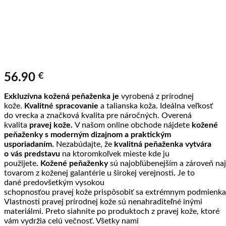
56.90
€
Exkluzívna kožená peňaženka je
vyrobená z prírodnej
kože.
Kvalitné spracovanie
a talianska koža. Ideálna veľkosť
do vrecka a značková kvalita pre náročných. Overená
kvalita
pravej kože.
V našom online obchode nájdete
k
ožené
peňaženky
s moderným dizajnom a praktickým
usporiadaním.
Nezabúdajte, že
kvalitná peňaženka vytvára
o vás predstavu
na ktoromkoľvek mieste kde ju
použijete
.
Kožené peňaženky
sú najobľúbenejším a zároveň na
tovarom z koženej galantérie u širokej verejnosti
.
Je to
dané predovšetkým vysokou
schopnosťou pravej kože prispôsobiť sa extrémnym podmienk
Vlastnosti pravej prírodnej kože sú nenahraditeľné inými
materiálmi. Preto siahnite po produktoch z pravej kože, ktoré
vám vydržia celú večnosť. Všetky nami