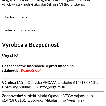
magnetom alebo bez magnetu. Naše elegantné kožené
výrobky sú vhodné ako darček pre Vášho blízkeho.
farba
hnedá
material
pravá koža
Výrobca a Bezpečnosť
VegaLM
Bezpečnostné informácie o produktoch na
stiahnutie:
Bezpečnosť
Výrobca
Mária Opavská VEGA Vajanského 614/18 03101,
Liptovský Mikuláš, SK info@vegalm.sk
Zodpovedný subjekt
Mária Opavská VEGA Vajanského
614/18 03101, Liptovský Mikuláš info@vegalm.sk