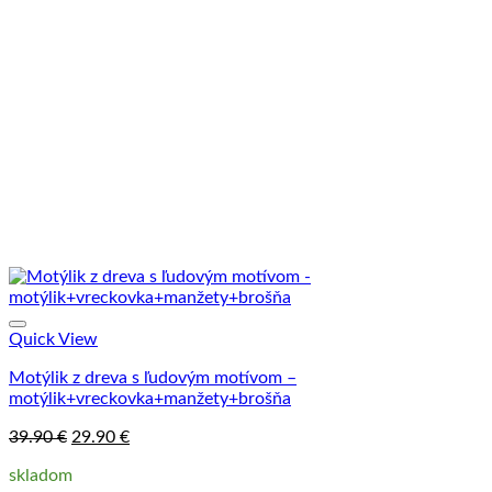
variantov.
Možnosti
si
môžete
vybrať
na
stránke
produktu.
Quick View
Motýlik z dreva s ľudovým motívom –
motýlik+vreckovka+manžety+brošňa
Pôvodná
Aktuálna
39.90
€
29.90
€
cena
cena
skladom
bola:
je: