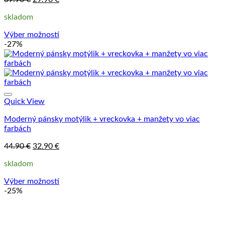
cena
cena
skladom
bola:
je:
39.90 €.
29.90 €.
Výber možností
Tento
-27%
produkt
má
viacero
variantov.
Možnosti
si
Quick View
môžete
Moderný pánsky motýlik + vreckovka + manžety vo viac
vybrať
farbách
na
stránke
Pôvodná
Aktuálna
44.90
€
32.90
€
produktu.
cena
cena
skladom
bola:
je:
44.90 €.
32.90 €.
Výber možností
Tento
-25%
produkt
má
viacero