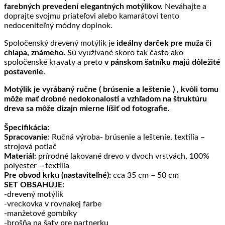
farebných prevedení elegantných motýlikov.
Neváhajte a
doprajte svojmu priateľovi alebo kamarátovi tento
nedoceniteľný módny doplnok.
Spoločenský drevený motýlik je
ideálny darček pre muža či
chlapa, známeho.
Sú využívané skoro tak často ako
spoločenské kravaty a preto
v pánskom šatníku majú dôležité
postavenie
.
Motýlik je vyrábaný ručne ( brúsenie a leštenie ) , kvôli tomu
môže mať drobné nedokonalosti a vzhľadom na štruktúru
dreva sa môže dizajn mierne líšiť od fotografie.
Špecifikácia:
Spracovanie:
Ručná výroba- brúsenie a leštenie, textília –
strojová potlač
Materiál:
prírodné lakované drevo v dvoch vrstvách, 100%
polyester – textília
Pre obvod krku (nastaviteľné):
cca 35 cm – 50 cm
SET OBSAHUJE:
-drevený motýlik
-vreckovka v rovnakej farbe
-manžetové gombíky
-brošňa na šaty pre partnerku