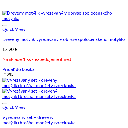
Quick View
Drevený motýlik vyrezávaný v obryse spoločenského motýlika
17.90
€
Na sklade 1 ks - expedujeme ihneď
Pridať do košíka
-27%
Quick View
Vyrezávaný set – drevený
motýlik+brošňa+manžety+vreckovka