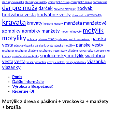
chirurgická maska
chirurgické masky
chirurgické rúška
chirurgické rúško
coronavirus
dar pre muža
darček
hodváb
drevené motýliky
hodvábna vesta
hodvábne vesty
Koronavírus (COVID-19)
kravata
kravaty
manžeta
manžetové
luxusné kravaty
motýlik
gombíky gombíky
manžety
moderné kravaty
motýliky
pánska
ochrana
ochrana COVID
ochrana proti koronavírusu
vesta
pánske vesty
pánska viazanka
pánske kravaty
pánske motýliky
respirátor
respirátor skladom
respirátory
respirátory skladom
rúška
rúško
spoloćenské
spoločenský motýlik
svadobná
kravaty
spoločenské motýliky
vesta
vesta
viazanka
vesta pod oblek
vesty k obleku
vesty pod oblek
viazanky
Popis
Ďalšie informácie
Výrobca a Bezpečnosť
Recenzie (0)
Motýlik z dreva s pásikmi + vreckovka + manžety
+ brošňa