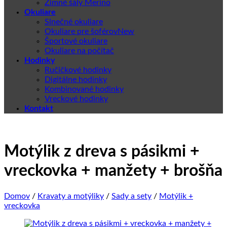
Zimné šály Merino
Okuliare
Slnečné okuliare
Okuliare pre šoférov
Športové okuliare
Okuliare na počítač
Hodinky
Ručičkové hodinky
Digitálne hodinky
Kombinované hodinky
Vreckové hodinky
Kontakt
Motýlik z dreva s pásikmi +
vreckovka + manžety + brošňa
Domov
/
Kravaty a motýliky
/
Sady a sety
/
Motýlik +
vreckovka