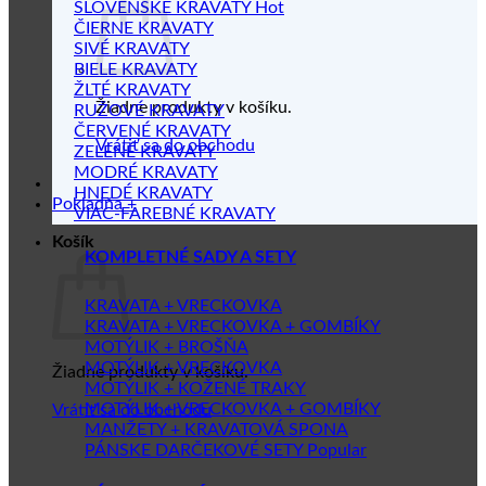
SLOVENSKÉ KRAVATY
ČIERNE KRAVATY
SIVÉ KRAVATY
BIELE KRAVATY
ŽLTÉ KRAVATY
Žiadne produkty v košíku.
RUŽOVÉ KRAVATY
ČERVENÉ KRAVATY
Vrátiť sa do obchodu
ZELENÉ KRAVATY
MODRÉ KRAVATY
HNEDÉ KRAVATY
Pokladňa
+
VIAC-FAREBNÉ KRAVATY
Košík
KOMPLETNÉ SADY A SETY
KRAVATA + VRECKOVKA
KRAVATA + VRECKOVKA + GOMBÍKY
MOTÝLIK + BROŠŇA
MOTÝLIK + VRECKOVKA
Žiadne produkty v košíku.
MOTÝLIK + KOŽENÉ TRAKY
MOTÝLIK + VRECKOVKA + GOMBÍKY
Vrátiť sa do obchodu
MANŽETY + KRAVATOVÁ SPONA
PÁNSKE DARČEKOVÉ SETY