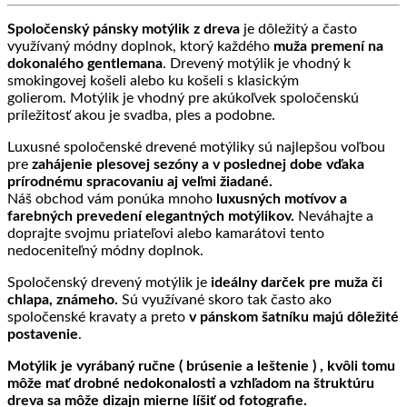
Spoločenský pánsky motýlik z dreva
je dôležitý a často
využívaný módny doplnok, ktorý každého
muža premení na
dokonalého gentlemana
. Drevený motýlik je vhodný k
smokingovej košeli alebo ku košeli s klasickým
golierom. Motýlik je vhodný pre akúkoľvek spoločenskú
príležitosť akou je svadba, ples a podobne.
Luxusné spoločenské drevené motýliky sú najlepšou voľbou
pre
zahájenie plesovej sezóny a v poslednej dobe vďaka
prírodnému spracovaniu aj veľmi žiadané.
Náš obchod vám ponúka mnoho
luxusných motívov a
farebných prevedení elegantných motýlikov.
Neváhajte a
doprajte svojmu priateľovi alebo kamarátovi tento
nedoceniteľný módny doplnok.
Spoločenský drevený motýlik je
ideálny darček pre muža či
chlapa, známeho.
Sú využívané skoro tak často ako
spoločenské kravaty a preto
v pánskom šatníku majú dôležité
postavenie
.
Motýlik je vyrábaný ručne ( brúsenie a leštenie ) , kvôli tomu
môže mať drobné nedokonalosti a vzhľadom na štruktúru
dreva sa môže dizajn mierne líšiť od fotografie.