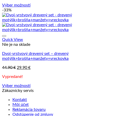
39.90 €.
29.90 €.
Výber možností
Tento
-33%
produkt
má
viacero
variantov.
Možnosti
si
Quick View
môžete
Nie je na sklade
vybrať
Dvoj-vrstvový drevený set – drevený
na
motýlik+brošňa+manžety+vreckovka
stránke
produktu.
Pôvodná
Aktuálna
44.90
€
29.90
€
cena
cena
Vypredané!
bola:
je:
44.90 €.
29.90 €.
Výber možností
Tento
Zákaznícky servis
produkt
Kontakt
má
Môj účet
viacero
Reklamácia tovaru
variantov.
Odstúpenie od zmluvy
Možnosti