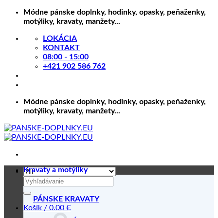
Skip
Módne pánske doplnky, hodinky, opasky, peňaženky,
to
motýliky, kravaty, manžety...
content
LOKÁCIA
KONTAKT
08:00 - 15:00
+421 902 586 762
Módne pánske doplnky, hodinky, opasky, peňaženky,
motýliky, kravaty, manžety...
Kravaty a motýliky
Hľadať:
PÁNSKE KRAVATY
Košík /
0.00
€