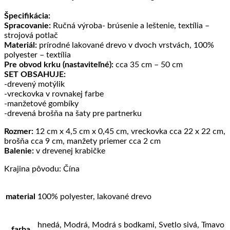
Špecifikácia:
Spracovanie:
Ručná výroba- brúsenie a leštenie, textília –
strojová potlač
Materiál:
prírodné lakované drevo v dvoch vrstvách, 100%
polyester – textília
Pre obvod krku (nastaviteľné):
cca 35 cm – 50 cm
SET OBSAHUJE:
-drevený motýlik
-vreckovka v rovnakej farbe
-manžetové gombíky
-drevená brošňa na šaty pre partnerku
Rozmer:
12 cm x 4,5 cm x 0,45 cm, vreckovka cca 22 x 22 cm,
brošňa cca 9 cm, manžety priemer cca 2 cm
Balenie:
v drevenej krabičke
Krajina pôvodu: Čína
material
100% polyester, lakované drevo
hnedá, Modrá, Modrá s bodkami, Svetlo sivá, Tmavo
farba