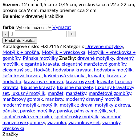
Rozmer:
12 cm x 4,5 cm x 0,45 cm, vreckovka cca 22 x 22 cm,
brošňa cca 9 cm, manžety priemer cca 2 cm
Balenie:
v drevenej krabičke
farba
Vymazať
množstvo
Motýlik
Pridať do košíka
z
Katalógové číslo:
HXD1167
Kategórií:
Drevené motýliky
,
dreva
Motýlik + brošňa
,
Motýlik + vreckovka
,
Motýlik + vreckovka +
s
gombíky
,
Pánske motýliky
Značky:
drevené motýliky
,
drevený
pásikmi
motýlik
,
elegantná kravata
,
elegantné manžetové gombíky
,
+
elegantný set
,
Hodváb
,
hodvábna kravata
,
hodvábny motýlik
,
vreckovka
kašmírová kravata
,
kašmírová viazanka
,
kravata
,
kravata z
+
hodvábu
,
kravatová súprava
,
kravatový set
,
kravaty
,
luxusná
manžety
kravata
,
luxusné kravaty
,
luxusné manžety
,
luxusný kravatový
+
set
,
luxusný motýlik
,
manžet
,
manžetky
,
manžetové gombíky
,
brošňa
manžetový gombík
,
manžety
,
moderný drevený motýlik
,
moderný motýlik
,
motýlik
,
motýlik z dreva
,
motýliky z dreva
,
pánske
,
pánske motýliky
,
pánsky
,
pánsky motýlik
,
set
,
spoločenská vreckovka
,
spoločenský motýlik
,
svadobné
manžetové gombíky
,
viazanka
,
viazankový set
,
viazanky
,
vreckovka
Značky