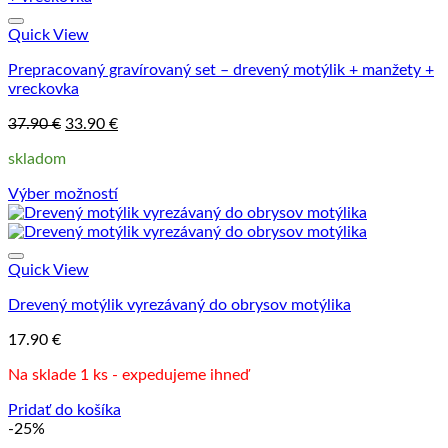
Quick View
Prepracovaný gravírovaný set – drevený motýlik + manžety +
vreckovka
Pôvodná
Aktuálna
37.90
€
33.90
€
cena
cena
skladom
bola:
je:
37.90 €.
33.90 €.
Výber možností
Tento
produkt
má
viacero
Quick View
variantov.
Drevený motýlik vyrezávaný do obrysov motýlika
Možnosti
si
17.90
€
môžete
vybrať
Na sklade 1 ks - expedujeme ihneď
na
stránke
Pridať do košíka
produktu.
-25%