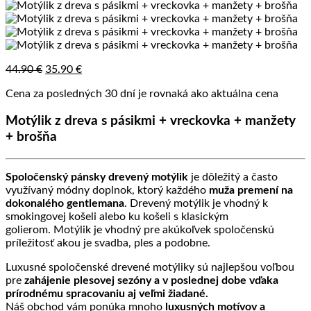
Pôvodná
Aktuálna
44.90
€
35.90
€
cena
cena
Cena za posledných 30 dní je rovnaká ako aktuálna cena
bola:
je:
44.90 €.
35.90 €.
Motýlik z dreva s pásikmi + vreckovka + manžety
+ brošňa
Spoločenský pánsky drevený motýlik
je dôležitý a často
využívaný módny doplnok, ktorý každého
muža premení na
dokonalého gentlemana
. Drevený motýlik je vhodný k
smokingovej košeli alebo ku košeli s klasickým
golierom. Motýlik je vhodný pre akúkoľvek spoločenskú
príležitosť akou je svadba, ples a podobne.
Luxusné spoločenské drevené motýliky sú najlepšou voľbou
pre
zahájenie plesovej sezóny a v poslednej dobe vďaka
prírodnému spracovaniu aj veľmi žiadané.
Náš obchod vám ponúka mnoho
luxusných motívov a