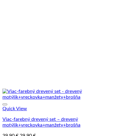
Quick View
Viac-farebný drevený set – drevený
motýlik+vreckovka+manžety+brošňa
Pôvodná
Aktuálna
39.90
€
29.90
€