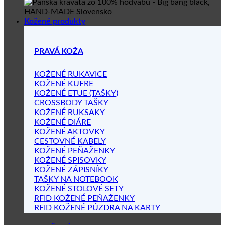
Kožené produkty
PRAVÁ KOŽA
KOŽENÉ RUKAVICE
KOŽENÉ KUFRE
KOŽENÉ ETUE (TAŠKY)
CROSSBODY TAŠKY
KOŽENÉ RUKSAKY
KOŽENÉ DIÁRE
KOŽENÉ AKTOVKY
CESTOVNÉ KABELY
KOŽENÉ PEŇAŽENKY
KOŽENÉ SPISOVKY
KOŽENÉ ZÁPISNÍKY
TAŠKY NA NOTEBOOK
KOŽENÉ STOLOVÉ SETY
RFID KOŽENÉ PEŇAŽENKY
RFID KOŽENÉ PÚZDRA NA KARTY