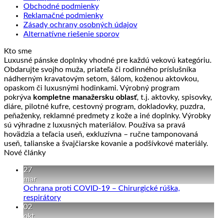
Obchodné podmienky
si
Reklamačné podmienky
môžete
Zásady ochrany osobných údajov
vybrať
Alternatívne riešenie sporov
na
stránke
Kto sme
produktu.
Luxusné pánske doplnky vhodné pre každú vekovú kategóriu.
Obdarujte svojho muža, priateľa či rodinného príslušníka
nádherným kravatovým setom, šálom, koženou aktovkou,
opaskom či luxusnými hodinkami. Výrobný program
pokrýva
kompletne manažersku oblasť
, t.j. aktovky, spisovky,
diáre, pilotné kufre, cestovný program, dokladovky, puzdra,
peňaženky, reklamné predmety z kože a iné doplnky. Výrobky
sú výhradne z luxusných materiálov. Používa sa pravá
hovädzia a teľacia useň, exkluzívna – ručne tamponovaná
useň, talianske a švajčiarske kovanie a podšívkové materiály.
Nové články
27
mar
Ochrana proti COVID-19 – Chirurgické rúška,
Žiadne
respirátory
komentáre
02
na
okt