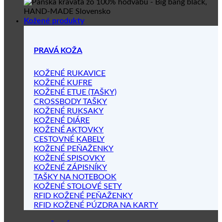
Kožené produkty
PRAVÁ KOŽA
KOŽENÉ RUKAVICE
KOŽENÉ KUFRE
KOŽENÉ ETUE (TAŠKY)
CROSSBODY TAŠKY
KOŽENÉ RUKSAKY
KOŽENÉ DIÁRE
KOŽENÉ AKTOVKY
CESTOVNÉ KABELY
KOŽENÉ PEŇAŽENKY
KOŽENÉ SPISOVKY
KOŽENÉ ZÁPISNÍKY
TAŠKY NA NOTEBOOK
KOŽENÉ STOLOVÉ SETY
RFID KOŽENÉ PEŇAŽENKY
RFID KOŽENÉ PÚZDRA NA KARTY