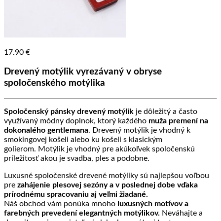
17.90
€
Drevený motýlik vyrezávaný v obryse
spoločenského motýlika
Spoločenský pánsky drevený motýlik
je dôležitý a často
využívaný módny doplnok, ktorý každého
muža premení na
dokonalého gentlemana
. Drevený motýlik je vhodný k
smokingovej košeli alebo ku košeli s klasickým
golierom. Motýlik je vhodný pre akúkoľvek spoločenskú
príležitosť akou je svadba, ples a podobne.
Luxusné spoločenské drevené motýliky sú najlepšou voľbou
pre
zahájenie plesovej sezóny a v poslednej dobe vďaka
prírodnému spracovaniu aj veľmi žiadané.
Náš obchod vám ponúka mnoho
luxusných motívov a
farebných prevedení elegantných motýlikov.
Neváhajte a