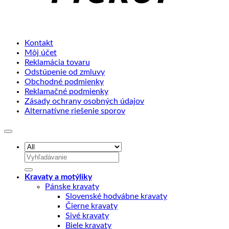
Kontakt
Môj účet
Reklamácia tovaru
Odstúpenie od zmluvy
Obchodné podmienky
Reklamačné podmienky
Zásady ochrany osobných údajov
Alternatívne riešenie sporov
Hľadať:
Kravaty a motýliky
Pánske kravaty
Slovenské hodvábne kravaty
Čierne kravaty
Sivé kravaty
Biele kravaty