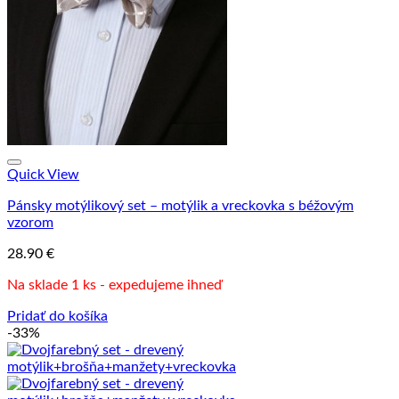
Quick View
Pánsky motýlikový set – motýlik a vreckovka s béžovým
vzorom
28.90
€
Na sklade 1 ks - expedujeme ihneď
Pridať do košíka
-33%