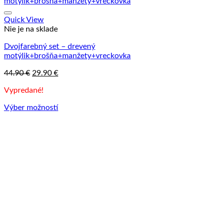
Quick View
Nie je na sklade
Dvojfarebný set – drevený
motýlik+brošňa+manžety+vreckovka
Pôvodná
Aktuálna
44.90
€
29.90
€
cena
cena
Vypredané!
bola:
je:
44.90 €.
29.90 €.
Výber možností
Tento
produkt
má
viacero
variantov.
Možnosti
si
môžete
vybrať
na
stránke
produktu.