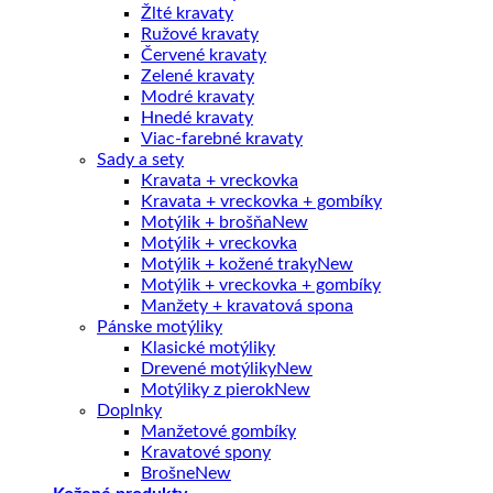
Žlté kravaty
Ružové kravaty
Červené kravaty
Zelené kravaty
Modré kravaty
Hnedé kravaty
Viac-farebné kravaty
Sady a sety
Kravata + vreckovka
Kravata + vreckovka + gombíky
Motýlik + brošňa
Motýlik + vreckovka
Motýlik + kožené traky
Motýlik + vreckovka + gombíky
Manžety + kravatová spona
Pánske motýliky
Klasické motýliky
Drevené motýliky
Motýliky z pierok
Doplnky
Manžetové gombíky
Kravatové spony
Brošne