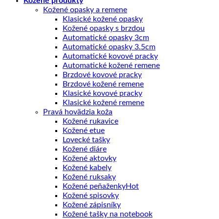
Kožené produkty
Kožené opasky a remene
Klasické kožené opasky
Kožené opasky s brzdou
Automatické opasky 3cm
Automatické opasky 3.5cm
Automatické kovové pracky
Automatické kožené remene
Brzdové kovové pracky
Brzdové kožené remene
Klasické kovové pracky
Klasické kožené remene
Pravá hovädzia koža
Kožené rukavice
Kožené etue
Lovecké tašky
Kožené diáre
Kožené aktovky
Kožené kabely
Kožené ruksaky
Kožené peňaženky
Kožené spisovky
Kožené zápisníky
Kožené tašky na notebook