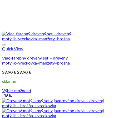
produktu.
Quick View
Viac-farebný drevený set – drevený
motýlik+vreckovka+manžety+brošňa
Pôvodná
Aktuálna
39.90
€
29.90
€
cena
cena
skladom
bola:
je:
39.90 €.
29.90 €.
Výber možností
Tento
-36%
produkt
má
viacero
variantov.