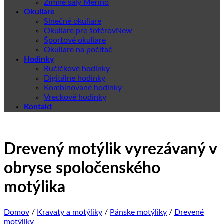
Zimné šály Merino
Okuliare
Slnečné okuliare
Okuliare pre šoférov
Športové okuliare
Okuliare na počítač
Hodinky
Ručičkové hodinky
Digitálne hodinky
Kombinované hodinky
Vreckové hodinky
Kontakt
Drevený motýlik vyrezávaný v
obryse spoločenského
motýlika
Domov
/
Kravaty a motýliky
/
Pánske motýliky
/
Drevené
motýliky