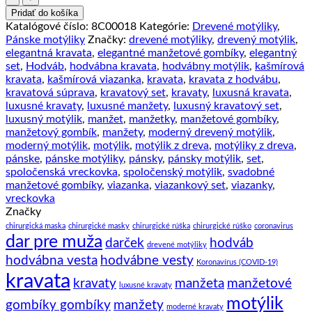
Drevený
Pridať do košíka
motýlik
Katalógové číslo:
8C00018
Kategórie:
Drevené motýliky
,
vyrezávaný
Pánske motýliky
Značky:
drevené motýliky
,
drevený motýlik
,
v
elegantná kravata
,
elegantné manžetové gombíky
,
elegantný
obryse
set
,
Hodváb
,
hodvábna kravata
,
hodvábny motýlik
,
kašmírová
spoločenského
kravata
,
kašmírová viazanka
,
kravata
,
kravata z hodvábu
,
motýlika
kravatová súprava
,
kravatový set
,
kravaty
,
luxusná kravata
,
luxusné kravaty
,
luxusné manžety
,
luxusný kravatový set
,
luxusný motýlik
,
manžet
,
manžetky
,
manžetové gombíky
,
manžetový gombík
,
manžety
,
moderný drevený motýlik
,
moderný motýlik
,
motýlik
,
motýlik z dreva
,
motýliky z dreva
,
pánske
,
pánske motýliky
,
pánsky
,
pánsky motýlik
,
set
,
spoločenská vreckovka
,
spoločenský motýlik
,
svadobné
manžetové gombíky
,
viazanka
,
viazankový set
,
viazanky
,
vreckovka
Značky
chirurgická maska
chirurgické masky
chirurgické rúška
chirurgické rúško
coronavirus
dar pre muža
darček
hodváb
drevené motýliky
hodvábna vesta
hodvábne vesty
Koronavírus (COVID-19)
kravata
kravaty
manžeta
manžetové
luxusné kravaty
motýlik
gombíky gombíky
manžety
moderné kravaty