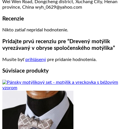
Wei Wen Road, Dongcheng district, Xuchang City, Henan
province, China wyh_0629@yahoo.com
Recenzie
Nikto zatiaľ nepridal hodnotenie.
Pridajte prvú recenziu pre “Drevený motýlik
vyrezávaný v obryse spoločenského motýlika”
Musíte byť
prihlásený
pre pridanie hodnotenia.
Súvisiace produkty