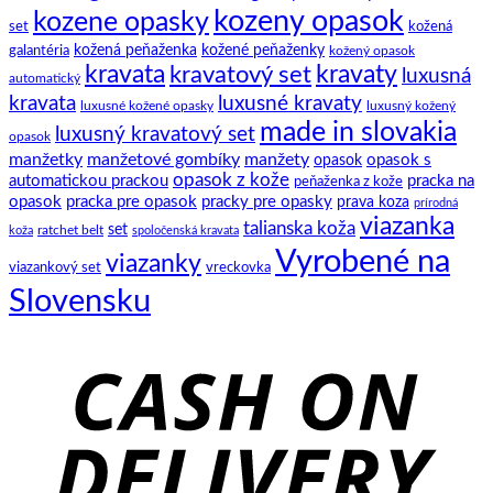
klasický
história
kozeny opasok
kozene opasky
spoločenský
set
kožená
motýlik
galantéria
kožená peňaženka
kožené peňaženky
kožený opasok
kravata
kravatový set
kravaty
luxusná
automatický
kravata
luxusné kravaty
luxusné kožené opasky
luxusný kožený
made in slovakia
luxusný kravatový set
opasok
manžetky
manžetové gombíky
manžety
opasok s
opasok
opasok z kože
automatickou prackou
pracka na
peňaženka z kože
opasok
pracka pre opasok
pracky pre opasky
prava koza
prírodná
viazanka
talianska koža
set
ratchet belt
koža
spoločenská kravata
Vyrobené na
viazanky
viazankový set
vreckovka
Slovensku
C
D