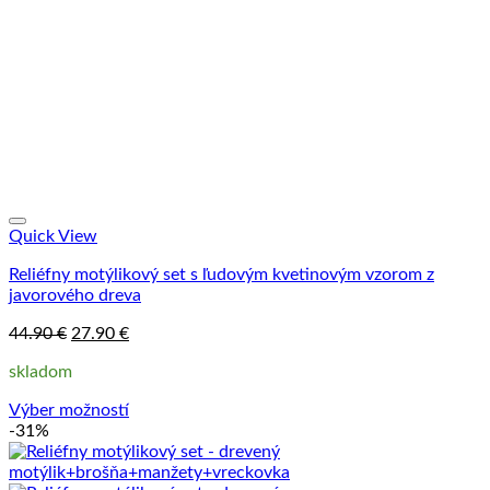
Quick View
Reliéfny motýlikový set s ľudovým kvetinovým vzorom z
javorového dreva
Pôvodná
Aktuálna
44.90
€
27.90
€
cena
cena
skladom
bola:
je:
44.90 €.
27.90 €.
Výber možností
Tento
-31%
produkt
má