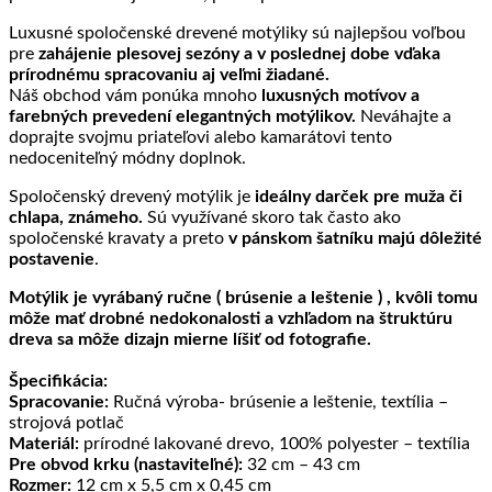
Luxusné spoločenské drevené motýliky sú najlepšou voľbou
pre
zahájenie plesovej sezóny a v poslednej dobe vďaka
prírodnému spracovaniu aj veľmi žiadané.
Náš obchod vám ponúka mnoho
luxusných motívov a
farebných prevedení elegantných motýlikov.
Neváhajte a
doprajte svojmu priateľovi alebo kamarátovi tento
nedoceniteľný módny doplnok.
Spoločenský drevený motýlik je
ideálny darček pre muža či
chlapa, známeho.
Sú využívané skoro tak často ako
spoločenské kravaty a preto
v pánskom šatníku majú dôležité
postavenie
.
Motýlik je vyrábaný ručne ( brúsenie a leštenie ) , kvôli tomu
môže mať drobné nedokonalosti a vzhľadom na štruktúru
dreva sa môže dizajn mierne líšiť od fotografie.
Špecifikácia:
Spracovanie:
Ručná výroba- brúsenie a leštenie, textília –
strojová potlač
Materiál:
prírodné lakované drevo, 100% polyester – textília
Pre obvod krku (nastaviteľné):
32 cm – 43 cm
Rozmer:
12 cm x 5,5 cm x 0,45 cm