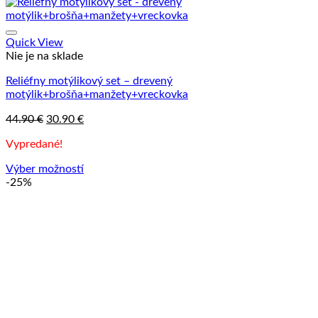
viacero
variantov.
Možnosti
si
Quick View
môžete
Nie je na sklade
vybrať
Reliéfny motýlikový set – drevený
na
motýlik+brošňa+manžety+vreckovka
stránke
produktu.
Pôvodná
Aktuálna
44.90
€
30.90
€
cena
cena
Vypredané!
bola:
je:
44.90 €.
30.90 €.
Výber možností
Tento
-25%
produkt
má
viacero
variantov.
Možnosti
si
môžete
vybrať
na
stránke