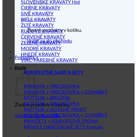
SLOVENSKÉ KRAVATY
ČIERNE KRAVATY
SIVÉ KRAVATY
BIELE KRAVATY
ŽLTÉ KRAVATY
Žiadne produkty v košíku.
RUŽOVÉ KRAVATY
ČERVENÉ KRAVATY
Vrátiť sa do obchodu
ZELENÉ KRAVATY
MODRÉ KRAVATY
HNEDÉ KRAVATY
Pokladňa
+
VIAC-FAREBNÉ KRAVATY
Košík
KOMPLETNÉ SADY A SETY
KRAVATA + VRECKOVKA
KRAVATA + VRECKOVKA + GOMBÍKY
MOTÝLIK + BROŠŇA
MOTÝLIK + VRECKOVKA
Žiadne produkty v košíku.
MOTÝLIK + KOŽENÉ TRAKY
MOTÝLIK + VRECKOVKA + GOMBÍKY
Vrátiť sa do obchodu
MANŽETY + KRAVATOVÁ SPONA
PÁNSKE DARČEKOVÉ SETY