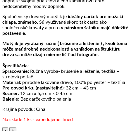
doprajte svojmu priateľovi alebo kamarátovi tento
nedoceniteľný módny doplnok.
Spoločenský drevený motýlik je
ideálny darček pre muža či
chlapa, známeho.
Sú využívané skoro tak často ako
spoločenské kravaty a preto
v pánskom šatníku majú dôležité
postavenie
.
Motýlik je vyrábaný ručne ( brúsenie a leštenie ) , kvôli tomu
môže mať drobné nedokonalosti a vzhľadom na štruktúru
dreva sa môže dizajn mierne líšiť od fotografie.
Špecifikácia:
Spracovanie:
Ručná výroba- brúsenie a leštenie, textília –
strojová potlač
Materiál:
prírodné lakované drevo, 100% polyester – textília
Pre obvod krku (nastaviteľné):
32 cm – 43 cm
Rozmer:
12 cm x 5,5 cm x 0,45 cm
Balenie:
Bez darčekového balenia
Krajina pôvodu: Čína
Na sklade 1 ks - expedujeme ihneď
množstvo