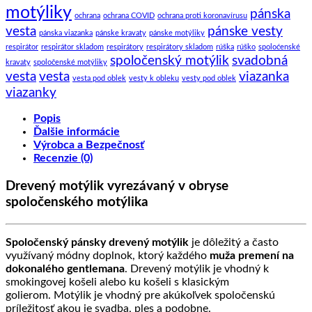
motýliky
pánska
ochrana
ochrana COVID
ochrana proti koronavírusu
vesta
pánske vesty
pánska viazanka
pánske kravaty
pánske motýliky
respirátor
respirátor skladom
respirátory
respirátory skladom
rúška
rúško
spoloćenské
spoločenský motýlik
svadobná
kravaty
spoločenské motýliky
vesta
vesta
viazanka
vesta pod oblek
vesty k obleku
vesty pod oblek
viazanky
Popis
Ďalšie informácie
Výrobca a Bezpečnosť
Recenzie (0)
Drevený motýlik vyrezávaný v obryse
spoločenského motýlika
Spoločenský pánsky drevený motýlik
je dôležitý a často
využívaný módny doplnok, ktorý každého
muža premení na
dokonalého gentlemana
. Drevený motýlik je vhodný k
smokingovej košeli alebo ku košeli s klasickým
golierom. Motýlik je vhodný pre akúkoľvek spoločenskú
príležitosť akou je svadba, ples a podobne.