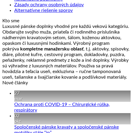
Zásady ochrany osobných údajov
vybrať
Alternatívne riešenie sporov
na
stránke
Kto sme
produktu.
Luxusné pánske doplnky vhodné pre každú vekovú kategóriu.
Obdarujte svojho muža, priateľa či rodinného príslušníka
nádherným kravatovým setom, šálom, koženou aktovkou,
opaskom či luxusnými hodinkami. Výrobný program
pokrýva
kompletne manažersku oblasť
, t.j. aktovky, spisovky,
diáre, pilotné kufre, cestovný program, dokladovky, puzdra,
peňaženky, reklamné predmety z kože a iné doplnky. Výrobky
sú výhradne z luxusných materiálov. Používa sa pravá
hovädzia a teľacia useň, exkluzívna – ručne tamponovaná
useň, talianske a švajčiarske kovanie a podšívkové materiály.
Nové články
27
mar
Ochrana proti COVID-19 – Chirurgické rúška,
Žiadne
respirátory
komentáre
02
na
okt
Ochrana
Spoločenské pánske kravaty a spoločenské pánske
proti
Žiadne
motýliky stále “in”