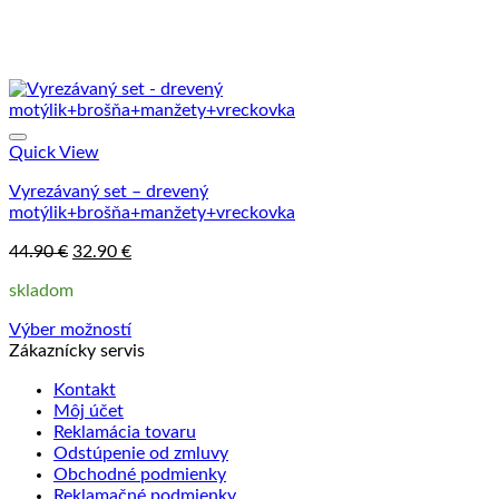
Quick View
Vyrezávaný set – drevený
motýlik+brošňa+manžety+vreckovka
Pôvodná
Aktuálna
44.90
€
32.90
€
cena
cena
skladom
bola:
je:
44.90 €.
32.90 €.
Výber možností
Tento
Zákaznícky servis
produkt
Kontakt
má
Môj účet
viacero
Reklamácia tovaru
variantov.
Odstúpenie od zmluvy
Možnosti
Obchodné podmienky
si
Reklamačné podmienky
môžete