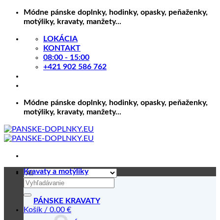
Skip
Módne pánske doplnky, hodinky, opasky, peňaženky,
to
motýliky, kravaty, manžety...
content
LOKÁCIA
KONTAKT
08:00 - 15:00
+421 902 586 762
Módne pánske doplnky, hodinky, opasky, peňaženky,
motýliky, kravaty, manžety...
Kravaty a motýliky
Hľadať:
PÁNSKE KRAVATY
Košík /
0.00
€