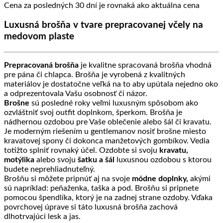
Cena za posledných 30 dní je rovnaká ako aktuálna cena
bola:
je:
34.90 €.
23.90 €.
Luxusná brošňa v tvare prepracovanej včely na
medovom plaste
Prepracovaná brošňa
je kvalitne spracovaná brošňa vhodná
pre pána či chlapca.
Brošňa je vyrobená z kvalitných
materiálov je dostatočne veľká na to aby upútala nejedno oko
a odprezentovala Vašu osobnosť či názor.
Brošne
sú posledné roky veľmi luxusným spôsobom ako
ozvláštniť svoj outfit doplnkom, šperkom. Brošňa je
nádhernou ozdobou pre Vaše oblečenie alebo šál či kravatu.
Je moderným riešením u gentlemanov nosiť brošne miesto
kravatovej spony či dokonca manžetových gombíkov. Vedia
totižto splniť rovnaký účel. Ozdobte si svoju
kravatu,
motýlika
alebo svoju
šatku a šál
luxusnou ozdobou s ktorou
budete neprehliadnuteľný.
Brošňu si môžete pripnúť aj na svoje
módne doplnky,
akými
sú napríklad: peňaženka, taška a pod. Brošňu si pripnete
pomocou špendlíka, ktorý je na zadnej strane ozdoby. Vďaka
povrchovej úprave si táto luxusná brošňa zachová
dlhotrvajúci lesk a jas.