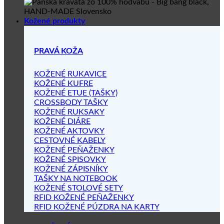
Kožené produkty
PRAVÁ KOŽA
KOŽENÉ RUKAVICE
KOŽENÉ KUFRE
KOŽENÉ ETUE (TAŠKY)
CROSSBODY TAŠKY
KOŽENÉ RUKSAKY
KOŽENÉ DIÁRE
KOŽENÉ AKTOVKY
CESTOVNÉ KABELY
KOŽENÉ PEŇAŽENKY
KOŽENÉ SPISOVKY
KOŽENÉ ZÁPISNÍKY
TAŠKY NA NOTEBOOK
KOŽENÉ STOLOVÉ SETY
RFID KOŽENÉ PEŇAŽENKY
RFID KOŽENÉ PÚZDRA NA KARTY