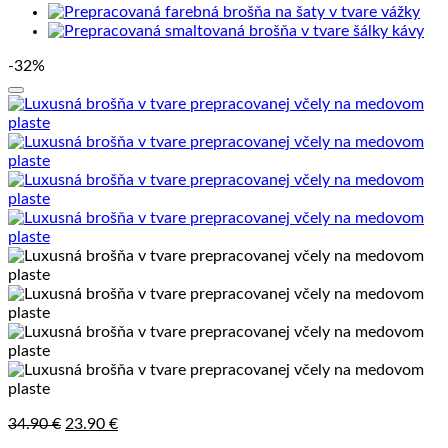
-32%
Pôvodná
Aktuálna
34.90
€
23.90
€
cena
cena