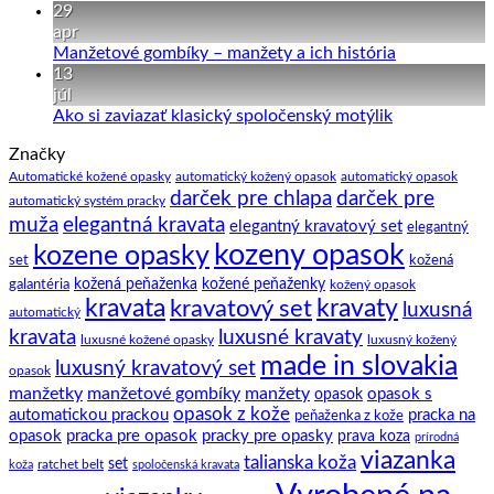
hodvábne
komentáre
29
vesty
na
apr
k
Kravata
Žiadne
Manžetové gombíky – manžety a ich história
obleku
–
komentáre
13
pár
na
júl
zaujímavostí
Manžetové
Žiadne
Ako si zaviazať klasický spoločenský motýlik
a
gombíky
komentáre
Značky
na
tipov
–
Ako
ako
manžety
Automatické kožené opasky
automatický kožený opasok
automatický opasok
darček pre chlapa
darček pre
si
na
a
automatický systém pracky
zaviazať
to.
ich
elegantná kravata
muža
elegantný kravatový set
elegantný
klasický
história
kozeny opasok
kozene opasky
spoločenský
set
kožená
motýlik
galantéria
kožená peňaženka
kožené peňaženky
kožený opasok
kravata
kravatový set
kravaty
luxusná
automatický
kravata
luxusné kravaty
luxusné kožené opasky
luxusný kožený
made in slovakia
luxusný kravatový set
opasok
manžetky
manžetové gombíky
manžety
opasok s
opasok
opasok z kože
automatickou prackou
pracka na
peňaženka z kože
opasok
pracka pre opasok
pracky pre opasky
prava koza
prírodná
viazanka
talianska koža
set
ratchet belt
koža
spoločenská kravata