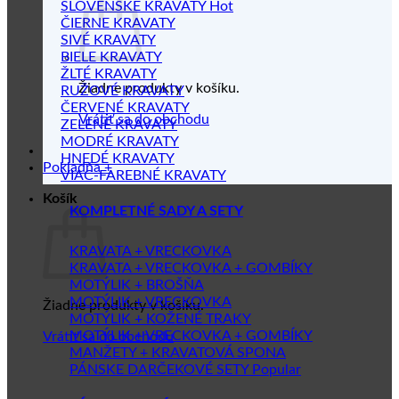
SLOVENSKÉ KRAVATY
ČIERNE KRAVATY
SIVÉ KRAVATY
BIELE KRAVATY
ŽLTÉ KRAVATY
Žiadne produkty v košíku.
RUŽOVÉ KRAVATY
ČERVENÉ KRAVATY
Vrátiť sa do obchodu
ZELENÉ KRAVATY
MODRÉ KRAVATY
HNEDÉ KRAVATY
Pokladňa
+
VIAC-FAREBNÉ KRAVATY
Košík
KOMPLETNÉ SADY A SETY
KRAVATA + VRECKOVKA
KRAVATA + VRECKOVKA + GOMBÍKY
MOTÝLIK + BROŠŇA
MOTÝLIK + VRECKOVKA
Žiadne produkty v košíku.
MOTÝLIK + KOŽENÉ TRAKY
MOTÝLIK + VRECKOVKA + GOMBÍKY
Vrátiť sa do obchodu
MANŽETY + KRAVATOVÁ SPONA
PÁNSKE DARČEKOVÉ SETY