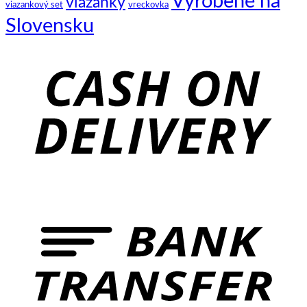
Vyrobené na
viazanky
viazankový set
vreckovka
Slovensku
C
D
B
T