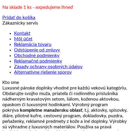
cena
cena
Na sklade 1 ks - expedujeme ihneď
bola:
je:
33.90 €.
22.90 €.
Pridať do košíka
Zákaznícky servis
Kontakt
Môj účet
Reklamácia tovaru
Odstúpenie od zmluvy
Obchodné podmienky
Reklamačné podmienky
Zásady ochrany osobných údajov
Alternatívne riešenie sporov
Kto sme
Luxusné pánske doplnky vhodné pre každú vekovú kategóriu.
Obdarujte svojho muža, priateľa či rodinného príslušníka
nádherným kravatovým setom, šálom, koženou aktovkou,
opaskom či luxusnými hodinkami. Výrobný program
pokrýva
kompletne manažersku oblasť
, t.j. aktovky, spisovky,
diáre, pilotné kufre, cestovný program, dokladovky, puzdra,
peňaženky, reklamné predmety z kože a iné doplnky. Výrobky
sú výhradne z luxusných materiálov. Používa sa pravá