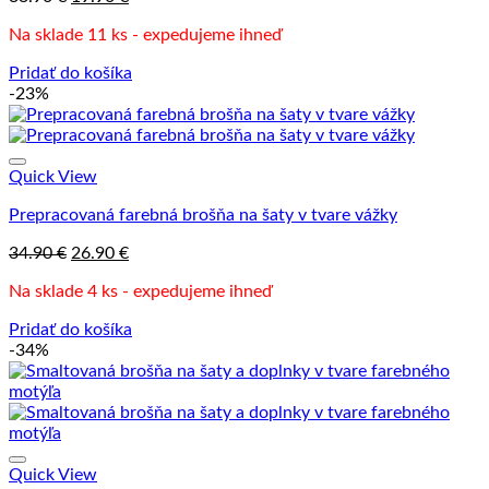
cena
cena
Na sklade 11 ks - expedujeme ihneď
bola:
je:
33.90 €.
19.90 €.
Pridať do košíka
-23%
Quick View
Prepracovaná farebná brošňa na šaty v tvare vážky
Pôvodná
Aktuálna
34.90
€
26.90
€
cena
cena
Na sklade 4 ks - expedujeme ihneď
bola:
je:
34.90 €.
26.90 €.
Pridať do košíka
-34%
Quick View