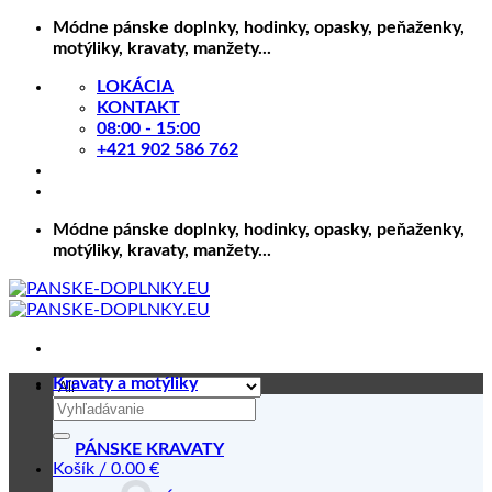
Skip
Módne pánske doplnky, hodinky, opasky, peňaženky,
to
motýliky, kravaty, manžety...
content
LOKÁCIA
KONTAKT
08:00 - 15:00
+421 902 586 762
Módne pánske doplnky, hodinky, opasky, peňaženky,
motýliky, kravaty, manžety...
Kravaty a motýliky
Hľadať:
PÁNSKE KRAVATY
Košík /
0.00
€