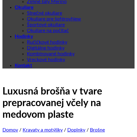
Zimné šály Merino
Okuliare
Slnečné okuliare
Okuliare pre šoférov
Športové okuliare
Okuliare na počítač
Hodinky
Ručičkové hodinky
Digitálne hodinky
Kombinované hodinky
Vreckové hodinky
Kontakt
Luxusná brošňa v tvare
prepracovanej včely na
medovom plaste
Domov
/
Kravaty a motýliky
/
Doplnky
/
Brošne