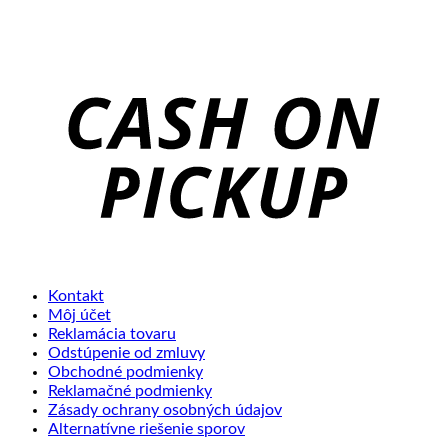
C
o
P
Kontakt
Môj účet
Reklamácia tovaru
Odstúpenie od zmluvy
Obchodné podmienky
Reklamačné podmienky
Zásady ochrany osobných údajov
Alternatívne riešenie sporov