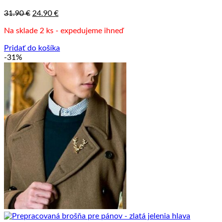
Pôvodná
Aktuálna
31.90
€
24.90
€
cena
cena
Na sklade 2 ks - expedujeme ihneď
bola:
je:
31.90 €.
24.90 €.
Pridať do košíka
-31%