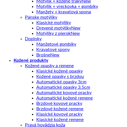
Motýlik + kožené traky
Motýlik + vreckovka + gombíky
Manžety + kravatová spona
Pánske motýliky
Klasické motýliky
Drevené motýliky
Motýliky z pierok
Doplnky
Manžetové gombíky
Kravatové spony
Brošne
Kožené produkty
Kožené opasky a remene
Klasické kožené opasky
Kožené opasky s brzdou
Automatické opasky 3cm
Automatické opasky 3.5cm
Automatické kovové pracky
Automatické kožené remene
Brzdové kovové pracky
Brzdové kožené remene
Klasické kovové pracky
Klasické kožené remene
Pravá hovädzia koža