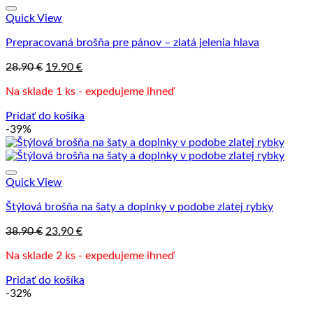
Quick View
Prepracovaná brošňa pre pánov – zlatá jelenia hlava
Pôvodná
Aktuálna
28.90
€
19.90
€
cena
cena
Na sklade 1 ks - expedujeme ihneď
bola:
je:
28.90 €.
19.90 €.
Pridať do košíka
-39%
Quick View
Štýlová brošňa na šaty a doplnky v podobe zlatej rybky
Pôvodná
Aktuálna
38.90
€
23.90
€
cena
cena
Na sklade 2 ks - expedujeme ihneď
bola:
je:
38.90 €.
23.90 €.
Pridať do košíka
-32%