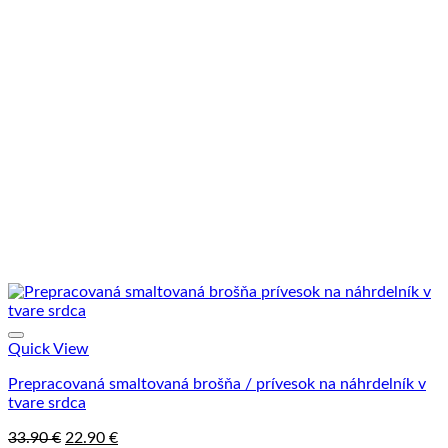
Quick View
Prepracovaná smaltovaná brošňa / prívesok na náhrdelník v
tvare srdca
Pôvodná
Aktuálna
33.90
€
22.90
€