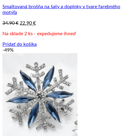
Smaltovaná brošňa na šaty a doplnky v tvare farebného
motýľa
Pôvodná
Aktuálna
34.90
€
22.90
€
cena
cena
Na sklade 2 ks - expedujeme ihneď
bola:
je:
34.90 €.
22.90 €.
Pridať do košíka
-49%