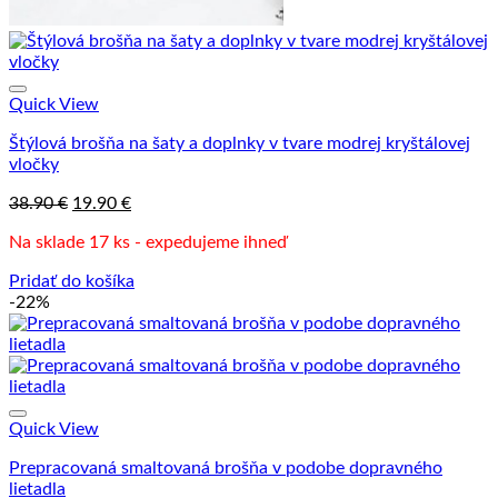
Quick View
Štýlová brošňa na šaty a doplnky v tvare modrej kryštálovej
vločky
Pôvodná
Aktuálna
38.90
€
19.90
€
cena
cena
Na sklade 17 ks - expedujeme ihneď
bola:
je:
38.90 €.
19.90 €.
Pridať do košíka
-22%
Quick View
Prepracovaná smaltovaná brošňa v podobe dopravného
lietadla