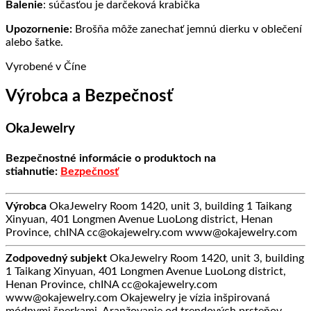
Balenie
: súčasťou je darčeková krabička
Upozornenie:
Brošňa môže zanechať jemnú dierku v oblečení
alebo šatke.
Vyrobené v Číne
Výrobca a Bezpečnosť
OkaJewelry
Bezpečnostné informácie o produktoch na
stiahnutie:
Bezpečnosť
Výrobca
OkaJewelry Room 1420, unit 3, building 1 Taikang
Xinyuan, 401 Longmen Avenue LuoLong district, Henan
Province, chINA cc@okajewelry.com www@okajewelry.com
Zodpovedný subjekt
OkaJewelry Room 1420, unit 3, building
1 Taikang Xinyuan, 401 Longmen Avenue LuoLong district,
Henan Province, chINA cc@okajewelry.com
www@okajewelry.com Okajewelry je vízia inšpirovaná
módnymi šperkami. Aranžovanie od trendových prsteňov,