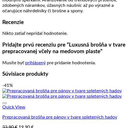
zdobených náramkov, úžasných náušníc až po výrazné a
očarujúce náhrdelníky či brošne a spony.
Recenzie
Nikto zatiaľ nepridal hodnotenie.
Pridajte prvú recenziu pre “Luxusná brošňa v tvare
prepracovanej včely na medovom plaste”
Musíte byť
prihlásený
pre pridanie hodnotenia.
Súvisiace produkty
-41%
Quick View
Prepracovaná brošňa pre pánov v tvare spletených hadov
Pôvodná
Aktuálna
33.90
€
19.90
€