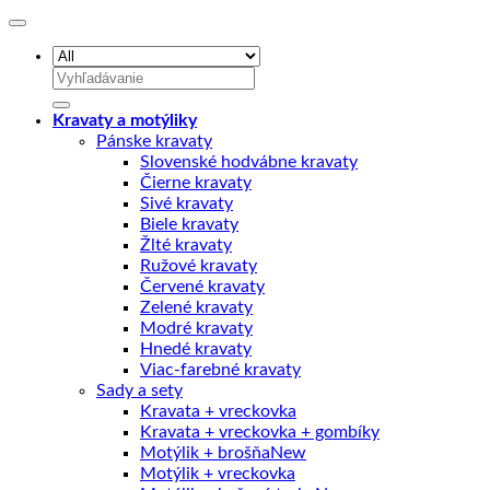
Hľadať:
Kravaty a motýliky
Pánske kravaty
Slovenské hodvábne kravaty
Čierne kravaty
Sivé kravaty
Biele kravaty
Žlté kravaty
Ružové kravaty
Červené kravaty
Zelené kravaty
Modré kravaty
Hnedé kravaty
Viac-farebné kravaty
Sady a sety
Kravata + vreckovka
Kravata + vreckovka + gombíky
Motýlik + brošňa
Motýlik + vreckovka