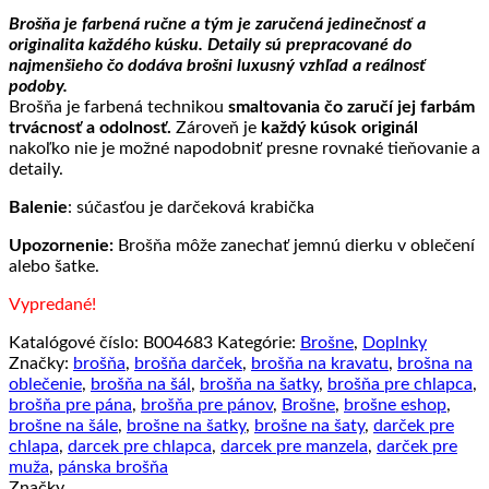
Brošňa je farbená ručne a tým je zaručená jedinečnosť a
originalita každého kúsku. Detaily sú prepracované do
najmenšieho čo dodáva brošni luxusný vzhľad a reálnosť
podoby.
Brošňa je farbená technikou
smaltovania čo zaručí jej farbám
trvácnosť a odolnosť.
Zároveň je
každý kúsok originál
nakoľko nie je možné napodobniť presne rovnaké tieňovanie a
detaily.
Balenie
: súčasťou je darčeková krabička
Upozornenie:
Brošňa môže zanechať jemnú dierku v oblečení
alebo šatke.
Vypredané!
Katalógové číslo:
B004683
Kategórie:
Brošne
,
Doplnky
Značky:
brošňa
,
brošňa darček
,
brošňa na kravatu
,
brošna na
oblečenie
,
brošňa na šál
,
brošňa na šatky
,
brošňa pre chlapca
,
brošňa pre pána
,
brošňa pre pánov
,
Brošne
,
brošne eshop
,
brošne na šále
,
brošne na šatky
,
brošne na šaty
,
darček pre
chlapa
,
darcek pre chlapca
,
darcek pre manzela
,
darček pre
muža
,
pánska brošňa
Značky