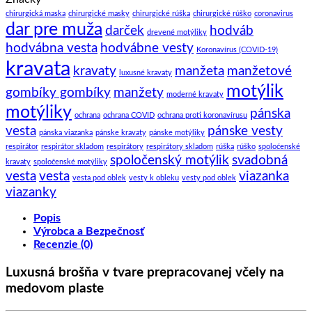
chirurgická maska
chirurgické masky
chirurgické rúška
chirurgické rúško
coronavirus
dar pre muža
darček
hodváb
drevené motýliky
hodvábna vesta
hodvábne vesty
Koronavírus (COVID-19)
kravata
kravaty
manžeta
manžetové
luxusné kravaty
motýlik
gombíky gombíky
manžety
moderné kravaty
motýliky
pánska
ochrana
ochrana COVID
ochrana proti koronavírusu
vesta
pánske vesty
pánska viazanka
pánske kravaty
pánske motýliky
respirátor
respirátor skladom
respirátory
respirátory skladom
rúška
rúško
spoloćenské
spoločenský motýlik
svadobná
kravaty
spoločenské motýliky
vesta
vesta
viazanka
vesta pod oblek
vesty k obleku
vesty pod oblek
viazanky
Popis
Výrobca a Bezpečnosť
Recenzie (0)
Luxusná brošňa v tvare prepracovanej včely na
medovom plaste