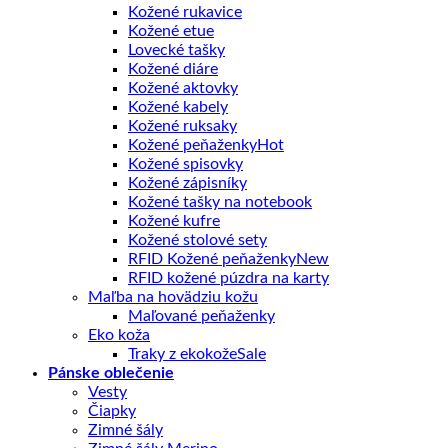
Kožené rukavice
Kožené etue
Lovecké tašky
Kožené diáre
Kožené aktovky
Kožené kabely
Kožené ruksaky
Kožené peňaženky
Kožené spisovky
Kožené zápisníky
Kožené tašky na notebook
Kožené kufre
Kožené stolové sety
RFID Kožené peňaženky
RFID kožené púzdra na karty
Maľba na hovädziu kožu
Maľované peňaženky
Eko koža
Traky z ekokože
Pánske oblečenie
Vesty
Čiapky
Zimné šály