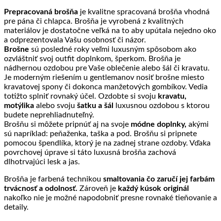
Prepracovaná brošňa
je kvalitne spracovaná brošňa vhodná
pre pána či chlapca.
Brošňa je vyrobená z kvalitných
materiálov je dostatočne veľká na to aby upútala nejedno oko
a odprezentovala Vašu osobnosť či názor.
Brošne
sú posledné roky veľmi luxusným spôsobom ako
ozvláštniť svoj outfit doplnkom, šperkom. Brošňa je
nádhernou ozdobou pre Vaše oblečenie alebo šál či kravatu.
Je moderným riešením u gentlemanov nosiť brošne miesto
kravatovej spony či dokonca manžetových gombíkov. Vedia
totižto splniť rovnaký účel. Ozdobte si svoju
kravatu,
motýlika
alebo svoju
šatku a šál
luxusnou ozdobou s ktorou
budete neprehliadnuteľný.
Brošňu si môžete pripnúť aj na svoje
módne doplnky,
akými
sú napríklad: peňaženka, taška a pod. Brošňu si pripnete
pomocou špendlíka, ktorý je na zadnej strane ozdoby. Vďaka
povrchovej úprave si táto luxusná brošňa zachová
dlhotrvajúci lesk a jas.
Brošňa je farbená technikou
smaltovania čo zaručí jej farbám
trvácnosť a odolnosť.
Zároveň je
každý kúsok originál
nakoľko nie je možné napodobniť presne rovnaké tieňovanie a
detaily.