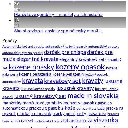
hodvábne
komentáre
29
vesty
na
apr
k
Kravata
Žiadne
Manžetové gombíky – manžety a ich história
obleku
–
komentáre
13
pár
na
júl
zaujímavostí
Manžetové
Žiadne
Ako si zaviazať klasický spoločenský motýlik
a
gombíky
komentáre
Značky
na
tipov
–
Ako
ako
manžety
Automatické kožené opasky
automatický kožený opasok
automatický opasok
darček pre chlapa
darček pre
si
na
a
automatický systém pracky
zaviazať
to.
ich
elegantná kravata
muža
elegantný kravatový set
elegantný
klasický
história
kozeny opasok
kozene opasky
spoločenský
set
kožená
motýlik
galantéria
kožená peňaženka
kožené peňaženky
kožený opasok
kravata
kravatový set
kravaty
luxusná
automatický
kravata
luxusné kravaty
luxusné kožené opasky
luxusný kožený
made in slovakia
luxusný kravatový set
opasok
manžetky
manžetové gombíky
manžety
opasok s
opasok
opasok z kože
automatickou prackou
pracka na
peňaženka z kože
opasok
pracka pre opasok
pracky pre opasky
prava koza
prírodná
viazanka
talianska koža
set
ratchet belt
koža
spoločenská kravata