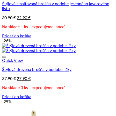
Štýlová smaltovaná brošňa v podobe jesenného javorového
listu
Pôvodná
Aktuálna
30.90
€
22.90
€
cena
cena
Na sklade 1 ks - expedujeme ihneď
bola:
je:
30.90 €.
22.90 €.
Pridať do košíka
-26%
Quick View
Štýlová drevená brošňa v podobe líšky
Pôvodná
Aktuálna
37.90
€
27.90
€
cena
cena
Na sklade 3 ks - expedujeme ihneď
bola:
je:
37.90 €.
27.90 €.
Pridať do košíka
-29%