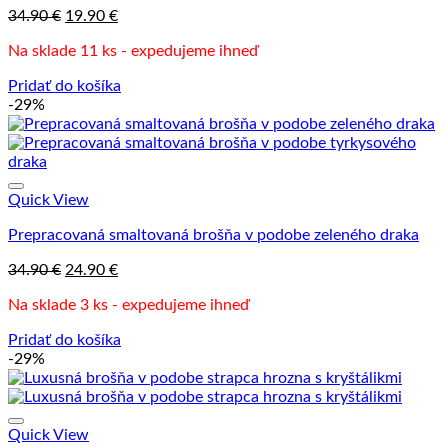
Pôvodná
Aktuálna
34.90
€
19.90
€
cena
cena
Na sklade 11 ks - expedujeme ihneď
bola:
je:
34.90 €.
19.90 €.
Pridať do košíka
-29%
Quick View
Prepracovaná smaltovaná brošňa v podobe zeleného draka
Pôvodná
Aktuálna
34.90
€
24.90
€
cena
cena
Na sklade 3 ks - expedujeme ihneď
bola:
je:
34.90 €.
24.90 €.
Pridať do košíka
-29%
Quick View