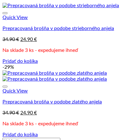
Quick View
Prepracovaná brošňa v podobe strieborného anjela
Pôvodná
Aktuálna
34.90
€
24.90
€
cena
cena
Na sklade 3 ks - expedujeme ihneď
bola:
je:
34.90 €.
24.90 €.
Pridať do košíka
-29%
Quick View
Prepracovaná brošňa v podobe zlatého anjela
Pôvodná
Aktuálna
34.90
€
24.90
€
cena
cena
Na sklade 3 ks - expedujeme ihneď
bola:
je:
34.90 €.
24.90 €.
Pridať do košíka