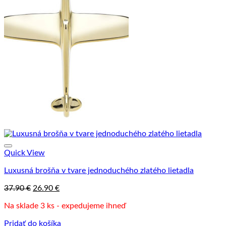
Quick View
Luxusná brošňa v tvare jednoduchého zlatého lietadla
Pôvodná
Aktuálna
37.90
€
26.90
€
cena
cena
Na sklade 3 ks - expedujeme ihneď
bola:
je:
37.90 €.
26.90 €.
Pridať do košíka