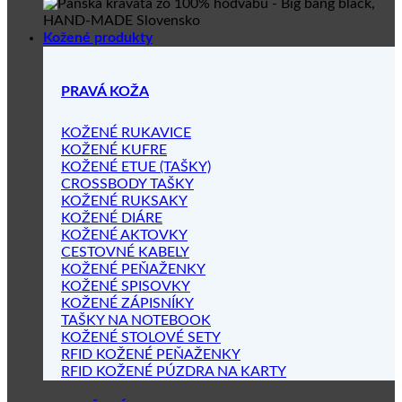
Kožené produkty
PRAVÁ KOŽA
KOŽENÉ RUKAVICE
KOŽENÉ KUFRE
KOŽENÉ ETUE (TAŠKY)
CROSSBODY TAŠKY
KOŽENÉ RUKSAKY
KOŽENÉ DIÁRE
KOŽENÉ AKTOVKY
CESTOVNÉ KABELY
KOŽENÉ PEŇAŽENKY
KOŽENÉ SPISOVKY
KOŽENÉ ZÁPISNÍKY
TAŠKY NA NOTEBOOK
KOŽENÉ STOLOVÉ SETY
RFID KOŽENÉ PEŇAŽENKY
RFID KOŽENÉ PÚZDRA NA KARTY