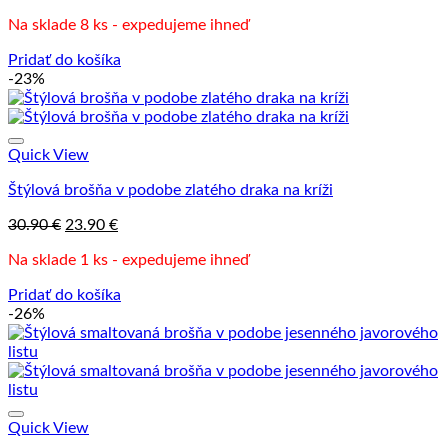
cena
cena
Na sklade 8 ks - expedujeme ihneď
bola:
je:
30.90 €.
19.90 €.
Pridať do košíka
-23%
Quick View
Štýlová brošňa v podobe zlatého draka na kríži
Pôvodná
Aktuálna
30.90
€
23.90
€
cena
cena
Na sklade 1 ks - expedujeme ihneď
bola:
je:
30.90 €.
23.90 €.
Pridať do košíka
-26%
Quick View