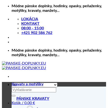
Skip
Módne pánske doplnky, hodinky, opasky, peňaženky,
to
motýliky, kravaty, manžety...
content
LOKÁCIA
KONTAKT
08:00 - 15:00
+421 902 586 762
Módne pánske doplnky, hodinky, opasky, peňaženky,
motýliky, kravaty, manžety...
Kravaty a motýliky
Hľadať:
PÁNSKE KRAVATY
Košík /
0.00
€