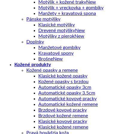
Motýlik + kožené traky
Motýlik + vreckovka + gombíky
Manžety + kravatová spona
Pánske motýliky
Klasické motýliky
Drevené motýliky
Motýliky z pierok
Doplnky
Manžetové gombíky
Kravatové spony
Brošne
Kožené produkty
Kožené opasky a remene
Klasické kožené opasky
Kožené opasky s brzdou
Automatické opasky 3cm
Automatické opasky 3.5cm
Automatické kovové pracky
Automatické kožené remene
Brzdové kovové pracky
Brzdové kožené remene
Klasické kovové pracky
Klasické kožené remene
Pravá hovädzia koža