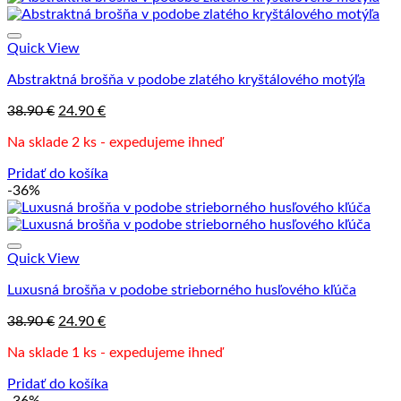
Quick View
Abstraktná brošňa v podobe zlatého kryštálového motýľa
Pôvodná
Aktuálna
38.90
€
24.90
€
cena
cena
Na sklade 2 ks - expedujeme ihneď
bola:
je:
38.90 €.
24.90 €.
Pridať do košíka
-36%
Quick View
Luxusná brošňa v podobe strieborného husľového kľúča
Pôvodná
Aktuálna
38.90
€
24.90
€
cena
cena
Na sklade 1 ks - expedujeme ihneď
bola:
je:
38.90 €.
24.90 €.
Pridať do košíka
-36%