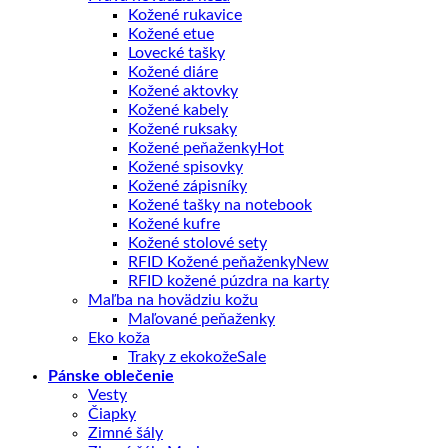
Kožené rukavice
Kožené etue
Lovecké tašky
Kožené diáre
Kožené aktovky
Kožené kabely
Kožené ruksaky
Kožené peňaženky
Kožené spisovky
Kožené zápisníky
Kožené tašky na notebook
Kožené kufre
Kožené stolové sety
RFID Kožené peňaženky
RFID kožené púzdra na karty
Maľba na hovädziu kožu
Maľované peňaženky
Eko koža
Traky z ekokože
Pánske oblečenie
Vesty
Čiapky
Zimné šály