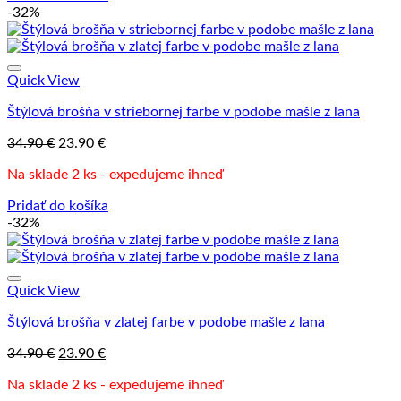
-32%
Quick View
Štýlová brošňa v striebornej farbe v podobe mašle z lana
Pôvodná
Aktuálna
34.90
€
23.90
€
cena
cena
Na sklade 2 ks - expedujeme ihneď
bola:
je:
34.90 €.
23.90 €.
Pridať do košíka
-32%
Quick View
Štýlová brošňa v zlatej farbe v podobe mašle z lana
Pôvodná
Aktuálna
34.90
€
23.90
€
cena
cena
Na sklade 2 ks - expedujeme ihneď
bola:
je: