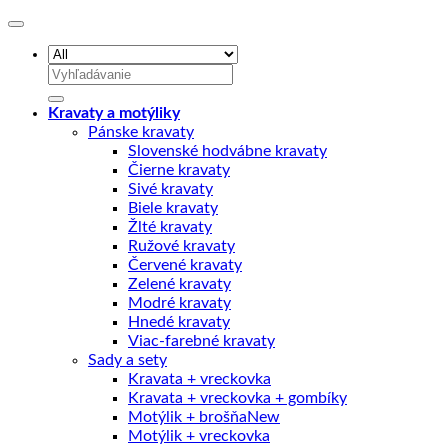
Hľadať:
Kravaty a motýliky
Pánske kravaty
Slovenské hodvábne kravaty
Čierne kravaty
Sivé kravaty
Biele kravaty
Žlté kravaty
Ružové kravaty
Červené kravaty
Zelené kravaty
Modré kravaty
Hnedé kravaty
Viac-farebné kravaty
Sady a sety
Kravata + vreckovka
Kravata + vreckovka + gombíky
Motýlik + brošňa
Motýlik + vreckovka