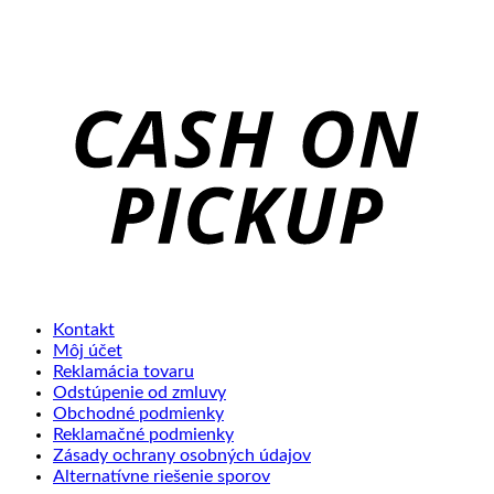
C
o
P
Kontakt
Môj účet
Reklamácia tovaru
Odstúpenie od zmluvy
Obchodné podmienky
Reklamačné podmienky
Zásady ochrany osobných údajov
Alternatívne riešenie sporov