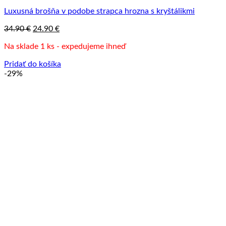
Luxusná brošňa v podobe strapca hrozna s kryštálikmi
Pôvodná
Aktuálna
34.90
€
24.90
€
cena
cena
Na sklade 1 ks - expedujeme ihneď
bola:
je:
34.90 €.
24.90 €.
Pridať do košíka
-29%