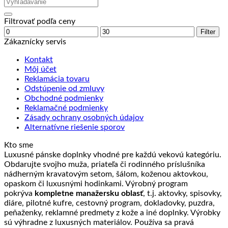
Filtrovať podľa ceny
Minimálna
Maximálna
Filter
cena
cena
Zákaznícky servis
Kontakt
Môj účet
Reklamácia tovaru
Odstúpenie od zmluvy
Obchodné podmienky
Reklamačné podmienky
Zásady ochrany osobných údajov
Alternatívne riešenie sporov
Kto sme
Luxusné pánske doplnky vhodné pre každú vekovú kategóriu.
Obdarujte svojho muža, priateľa či rodinného príslušníka
nádherným kravatovým setom, šálom, koženou aktovkou,
opaskom či luxusnými hodinkami. Výrobný program
pokrýva
kompletne manažersku oblasť
, t.j. aktovky, spisovky,
diáre, pilotné kufre, cestovný program, dokladovky, puzdra,
peňaženky, reklamné predmety z kože a iné doplnky. Výrobky
sú výhradne z luxusných materiálov. Používa sa pravá