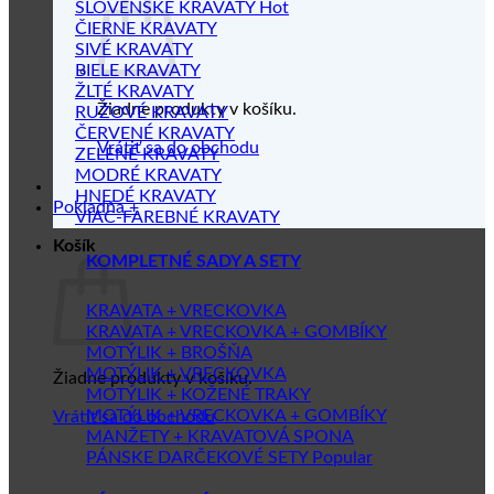
SLOVENSKÉ KRAVATY
ČIERNE KRAVATY
SIVÉ KRAVATY
BIELE KRAVATY
ŽLTÉ KRAVATY
Žiadne produkty v košíku.
RUŽOVÉ KRAVATY
ČERVENÉ KRAVATY
Vrátiť sa do obchodu
ZELENÉ KRAVATY
MODRÉ KRAVATY
HNEDÉ KRAVATY
Pokladňa
+
VIAC-FAREBNÉ KRAVATY
Košík
KOMPLETNÉ SADY A SETY
KRAVATA + VRECKOVKA
KRAVATA + VRECKOVKA + GOMBÍKY
MOTÝLIK + BROŠŇA
MOTÝLIK + VRECKOVKA
Žiadne produkty v košíku.
MOTÝLIK + KOŽENÉ TRAKY
MOTÝLIK + VRECKOVKA + GOMBÍKY
Vrátiť sa do obchodu
MANŽETY + KRAVATOVÁ SPONA
PÁNSKE DARČEKOVÉ SETY