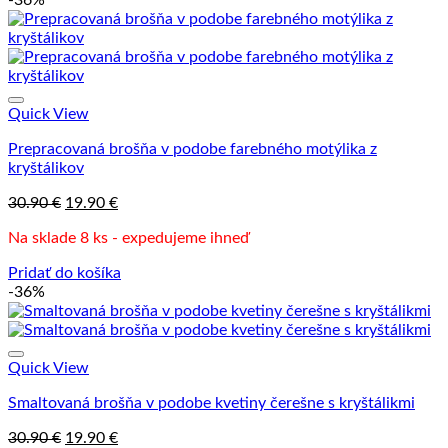
Quick View
Prepracovaná brošňa v podobe farebného motýlika z
kryštálikov
Pôvodná
Aktuálna
30.90
€
19.90
€
cena
cena
Na sklade 8 ks - expedujeme ihneď
bola:
je:
30.90 €.
19.90 €.
Pridať do košíka
-36%
Quick View
Smaltovaná brošňa v podobe kvetiny čerešne s kryštálikmi
Pôvodná
Aktuálna
30.90
€
19.90
€