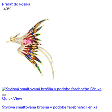
34.90 €.
23.90 €.
Pridať do košíka
-43%
Quick View
Štýlová smaltovaná brošňa v podobe farebného Fénixa