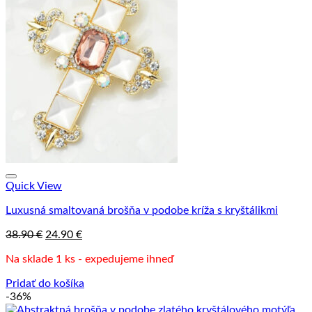
Quick View
Luxusná smaltovaná brošňa v podobe kríža s kryštálikmi
Pôvodná
Aktuálna
38.90
€
24.90
€
cena
cena
Na sklade 1 ks - expedujeme ihneď
bola:
je:
38.90 €.
24.90 €.
Pridať do košíka
-36%