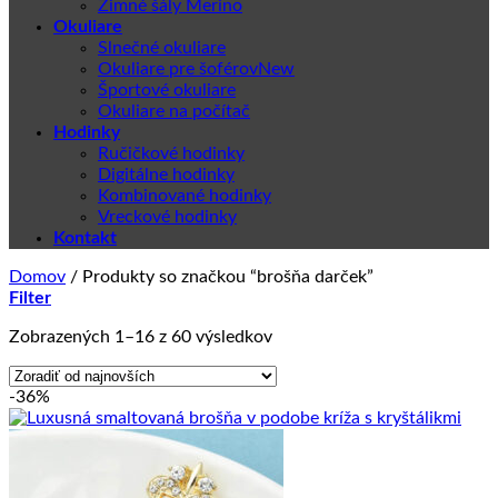
Zimné šály Merino
Okuliare
Slnečné okuliare
Okuliare pre šoférov
Športové okuliare
Okuliare na počítač
Hodinky
Ručičkové hodinky
Digitálne hodinky
Kombinované hodinky
Vreckové hodinky
Kontakt
Domov
/
Produkty so značkou “brošňa darček”
Filter
Zoradené
Zobrazených 1–16 z 60 výsledkov
podľa
najnovších
-36%