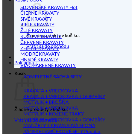
SLOVENSKÉ KRAVATY
ČIERNE KRAVATY
SIVÉ KRAVATY
BIELE KRAVATY
ŽLTÉ KRAVATY
Žiadne produkty v košíku.
RUŽOVÉ KRAVATY
ČERVENÉ KRAVATY
Vrátiť sa do obchodu
ZELENÉ KRAVATY
MODRÉ KRAVATY
HNEDÉ KRAVATY
Pokladňa
+
VIAC-FAREBNÉ KRAVATY
Košík
KOMPLETNÉ SADY A SETY
KRAVATA + VRECKOVKA
KRAVATA + VRECKOVKA + GOMBÍKY
MOTÝLIK + BROŠŇA
MOTÝLIK + VRECKOVKA
Žiadne produkty v košíku.
MOTÝLIK + KOŽENÉ TRAKY
MOTÝLIK + VRECKOVKA + GOMBÍKY
Vrátiť sa do obchodu
MANŽETY + KRAVATOVÁ SPONA
PÁNSKE DARČEKOVÉ SETY