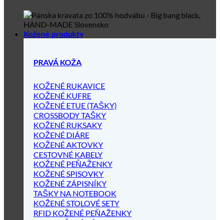
Kožené produkty
PRAVÁ KOŽA
KOŽENÉ RUKAVICE
KOŽENÉ KUFRE
KOŽENÉ ETUE (TAŠKY)
CROSSBODY TAŠKY
KOŽENÉ RUKSAKY
KOŽENÉ DIÁRE
KOŽENÉ AKTOVKY
CESTOVNÉ KABELY
KOŽENÉ PEŇAŽENKY
KOŽENÉ SPISOVKY
KOŽENÉ ZÁPISNÍKY
TAŠKY NA NOTEBOOK
KOŽENÉ STOLOVÉ SETY
RFID KOŽENÉ PEŇAŽENKY