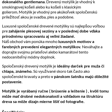
. Drevený motýlik je vhodný k
dokonalého gentlemana
smokingovej košeli alebo ku košeli s klasickým
golierom. Motýlik je vhodný pre akúkoľvek spoločenskú
príležitosť akou je svadba, ples a podobne.
Luxusné spoločenské drevené motýliky sú najlepšou voľbou
pre
zahájenie plesovej sezóny a v poslednej dobe vďaka
prírodnému spracovaniu aj veľmi žiadané.
Náš obchod vám ponúka mnoho
luxusných motívov a
Neváhajte a
farebných prevedení elegantných motýlikov.
doprajte svojmu priateľovi alebo kamarátovi tento
nedoceniteľný módny doplnok.
Spoločenský drevený motýlik je
ideálny darček pre muža či
Sú využívané skoro tak často ako
chlapa, známeho.
spoločenské kravaty a preto
v pánskom šatníku majú dôležité
.
postavenie
Motýlik je vyrábaný ručne ( brúsenie a leštenie ) , kvôli tomu
môže mať drobné nedokonalosti a vzhľadom na štruktúru
dreva sa môže dizajn mierne líšiť od fotografie.