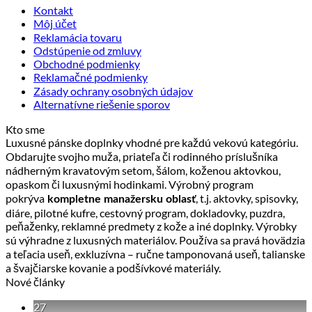
Kontakt
má
Môj účet
viacero
Reklamácia tovaru
variantov.
Odstúpenie od zmluvy
Možnosti
Obchodné podmienky
si
Reklamačné podmienky
môžete
Zásady ochrany osobných údajov
vybrať
Alternatívne riešenie sporov
na
stránke
Kto sme
produktu.
Luxusné pánske doplnky vhodné pre každú vekovú kategóriu.
Obdarujte svojho muža, priateľa či rodinného príslušníka
nádherným kravatovým setom, šálom, koženou aktovkou,
opaskom či luxusnými hodinkami. Výrobný program
pokrýva
, t.j. aktovky, spisovky,
kompletne manažersku oblasť
diáre, pilotné kufre, cestovný program, dokladovky, puzdra,
peňaženky, reklamné predmety z kože a iné doplnky. Výrobky
sú výhradne z luxusných materiálov. Používa sa pravá hovädzia
a teľacia useň, exkluzívna – ručne tamponovaná useň, talianske
a švajčiarske kovanie a podšívkové materiály.
Nové články
27