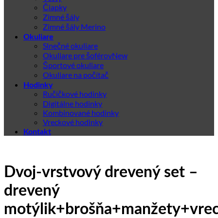
Čiapky
Zimné šály
Zimné šály Merino
Okuliare
Slnečné okuliare
Okuliare pre šoférov
Športové okuliare
Okuliare na počítač
Hodinky
Ručičkové hodinky
Digitálne hodinky
Kombinované hodinky
Vreckové hodinky
Kontakt
Dvoj-vrstvový drevený set –
drevený
motýlik+brošňa+manžety+vre