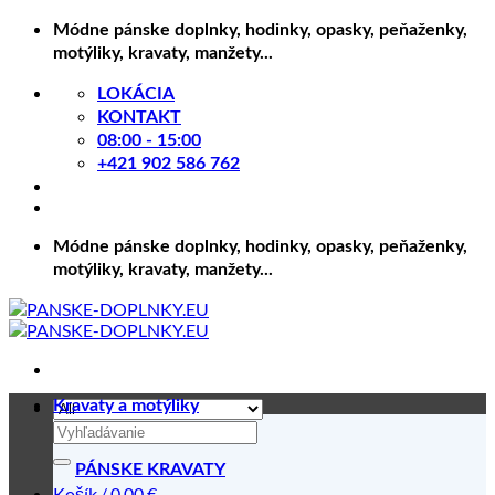
Skip
Módne pánske doplnky, hodinky, opasky, peňaženky,
to
motýliky, kravaty, manžety...
content
LOKÁCIA
KONTAKT
08:00 - 15:00
+421 902 586 762
Módne pánske doplnky, hodinky, opasky, peňaženky,
motýliky, kravaty, manžety...
Kravaty a motýliky
Hľadať:
PÁNSKE KRAVATY
Košík /
0.00
€