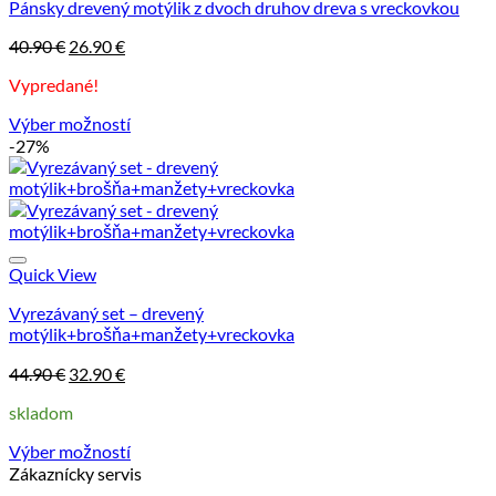
Pánsky drevený motýlik z dvoch druhov dreva s vreckovkou
Pôvodná
Aktuálna
40.90
€
26.90
€
cena
cena
Vypredané!
bola:
je:
40.90 €.
26.90 €.
Výber možností
Tento
-27%
produkt
má
viacero
variantov.
Možnosti
si
Quick View
môžete
Vyrezávaný set – drevený
vybrať
motýlik+brošňa+manžety+vreckovka
na
stránke
Pôvodná
Aktuálna
44.90
€
32.90
€
produktu.
cena
cena
skladom
bola:
je:
44.90 €.
32.90 €.
Výber možností
Tento
Zákaznícky servis
produkt