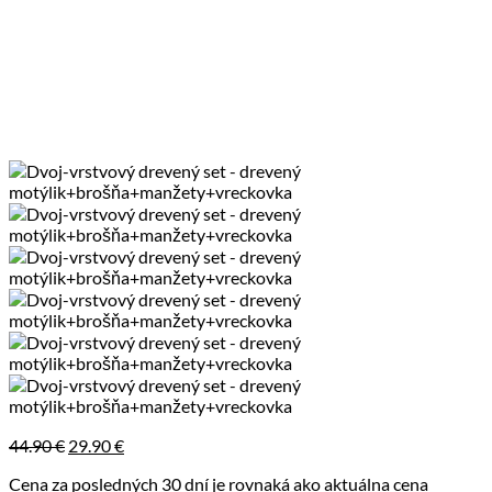
Pôvodná
Aktuálna
44.90
€
29.90
€
cena
cena
Cena za posledných 30 dní je rovnaká ako aktuálna cena
bola:
je: