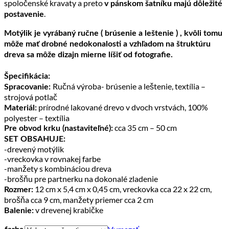
spoločenské kravaty a preto
v pánskom šatníku majú dôležité
.
postavenie
Motýlik je vyrábaný ručne ( brúsenie a leštenie ) , kvôli tomu
môže mať drobné nedokonalosti a vzhľadom na štruktúru
dreva sa môže dizajn mierne líšiť od fotografie.
Špecifikácia:
Ručná výroba- brúsenie a leštenie, textília –
Spracovanie:
strojová potlač
prírodné lakované drevo v dvoch vrstvách, 100%
Materiál:
polyester – textília
cca 35 cm – 50 cm
Pre obvod krku (nastaviteľné):
SET OBSAHUJE:
-drevený motýlik
-vreckovka v rovnakej farbe
-manžety s kombináciou dreva
-brošňu pre partnerku na dokonalé zladenie
12 cm x 5,4 cm x 0,45 cm, vreckovka cca 22 x 22 cm,
Rozmer:
brošňa cca 9 cm, manžety priemer cca 2 cm
v drevenej krabičke
Balenie: