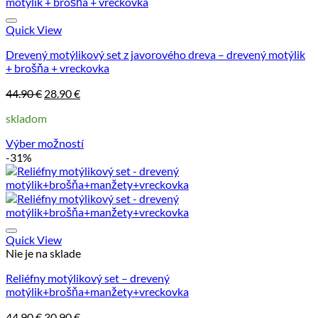
Quick View
Drevený motýlikový set z javorového dreva – drevený motýlik
+ brošňa + vreckovka
Pôvodná
Aktuálna
44.90
€
28.90
€
cena
cena
skladom
bola:
je:
44.90 €.
28.90 €.
Výber možností
Tento
-31%
produkt
má
viacero
variantov.
Možnosti
si
Quick View
môžete
Nie je na sklade
vybrať
Reliéfny motýlikový set – drevený
na
motýlik+brošňa+manžety+vreckovka
stránke
produktu.
Pôvodná
Aktuálna
44.90
€
30.90
€