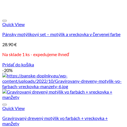
Quick View
Pánsky motýlikový set – motýlik a vreckovka v červenej farbe
28.90
€
Na sklade 1 ks - expedujeme ihneď
Pridať do košíka
-20%
Quick View
Gravírovaný drevený motýlik vo farbách + vreckovka +
manžety