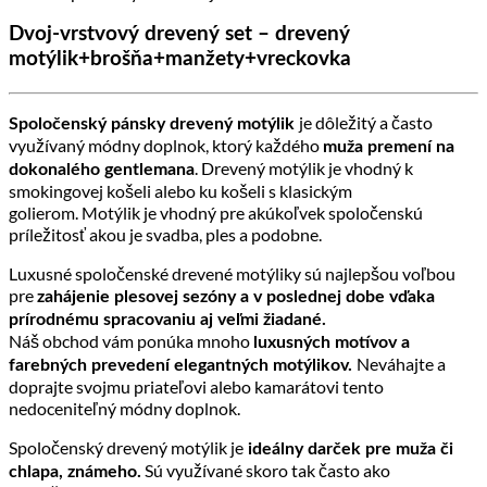
44.90 €.
29.90 €.
Dvoj-vrstvový drevený set – drevený
motýlik+brošňa+manžety+vreckovka
je dôležitý a často
Spoločenský pánsky drevený motýlik
využívaný módny doplnok, ktorý každého
muža premení na
. Drevený motýlik je vhodný k
dokonalého gentlemana
smokingovej košeli alebo ku košeli s klasickým
golierom. Motýlik je vhodný pre akúkoľvek spoločenskú
príležitosť akou je svadba, ples a podobne.
Luxusné spoločenské drevené motýliky sú najlepšou voľbou
pre
zahájenie plesovej sezóny a v poslednej dobe vďaka
prírodnému spracovaniu aj veľmi žiadané.
Náš obchod vám ponúka mnoho
luxusných motívov a
Neváhajte a
farebných prevedení elegantných motýlikov.
doprajte svojmu priateľovi alebo kamarátovi tento
nedoceniteľný módny doplnok.
Spoločenský drevený motýlik je
ideálny darček pre muža či
Sú využívané skoro tak často ako
chlapa, známeho.