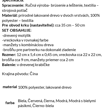
Špecifikácia:
Ručná výroba- brúsenie a leštenie, textília –
Spracovanie:
strojová potlač
prírodné lakované drevo v dvoch vrstvách, 100%
Materiál:
polyester – textília
cca 35 cm – 50 cm
Pre obvod krku (nastaviteľné):
SET OBSAHUJE:
-drevený motýlik
-vreckovka v rovnakej farbe
-manžety s kombináciou dreva
-brošňu pre partnerku na dokonalé zladenie
12 cm x 5,4 cm x 0,45 cm, vreckovka cca 22 x 22 cm,
Rozmer:
brošňa cca 9 cm, manžety priemer cca 2 cm
v drevenej krabičke
Balenie:
Krajina pôvodu: Čína
100% polyester, lakované drevo
material
Biela, Červená, čierna, Modrá, Modrá s bielymi
farba
pásikmi, Čierno-biela