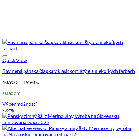
Quick View
Bavlnená pánska čiapka v klasickom štýle a niekoľkých farbách
Price
10.90
€
–
19.90
€
range:
skladom
10.90 €
through
Výber možností
19.90 €
Tento
-22%
produkt
má
viacero
variantov.