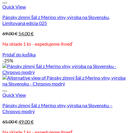
Možnosti
si
Quick View
môžete
Pánsky zimný šál z Merino vlny, výroba na Slovensku,
vybrať
Limitovaná edícia 025
na
stránke
Pôvodná
Aktuálna
69.00
€
54.00
€
produktu.
cena
cena
Na sklade 1 ks - expedujeme ihneď
bola:
je:
69.00 €.
54.00 €.
Pridať do košíka
-25%
Quick View
Pánsky zimný šál z Merino vlny, výroba na Slovensku –
Chrpovo modrý
Pôvodná
Aktuálna
65.00
€
49.00
€
cena
cena
Na sklade 1 ks - expedujeme ihneď
bola:
je: