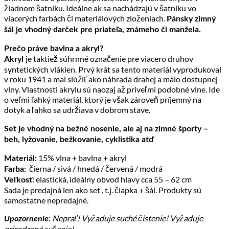
žiadnom šatníku. Ideálne ak sa nachádzajú v šatníku vo
viacerých farbách či materiálových zloženiach.
Pánsky zimný
šál je vhodný darček pre priateľa, známeho či manžela.
Prečo práve bavlna a akryl?
je taktiež súhrnné označenie pre viacero druhov
Akryl
syntetických vlákien. Prvý krát sa tento materiál vyprodukoval
v roku 1941 a mal slúžiť ako náhrada drahej a málo dostupnej
vlny. Vlastnosti akrylu sú naozaj až priveľmi podobné vlne. Ide
o veľmi ľahký materiál, ktorý je však zároveň príjemný na
dotyk a ľahko sa udržiava v dobrom stave.
Set je vhodný na bežné nosenie, ale aj na zimné športy –
beh, lyžovanie, bežkovanie, cyklistika atď
15% vlna + bavlna + akryl
Materiál:
čierna / sivá / hnedá / červená / modrá
Farba:
elastická, ideálny obvod hlavy cca 55 – 62 cm
Veľkosť:
Sada je predajná len ako set , t.j. čiapka + šál. Produkty sú
samostatne nepredajné.
Neprať! Vyžaduje suché čistenie! Vyžaduje
Upozornenie:
prirodzené sušenie!