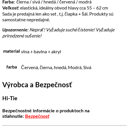
čierna / sivá / hnedá / červená / modrá
Farba:
elastická, ideálny obvod hlavy cca 55 – 62 cm
Veľkosť:
Sada je predajná len ako set , t.j. čiapka + šál. Produkty sú
samostatne nepredajné.
Neprať! Vyžaduje suché čistenie! Vyžaduje
Upozornenie:
prirodzené sušenie!
vlna + bavlna + akryl
material
Červená, čierna, hnedá, Modrá, Sivá
farba
Výrobca a Bezpečnosť
Hi-Tie
Bezpečnostné informácie o produktoch na
stiahnutie:
Bezpečnosť