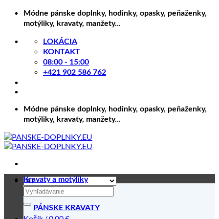
Skip
Módne pánske doplnky, hodinky, opasky, peňaženky,
to
motýliky, kravaty, manžety...
content
LOKÁCIA
KONTAKT
08:00 - 15:00
+421 902 586 762
Módne pánske doplnky, hodinky, opasky, peňaženky,
motýliky, kravaty, manžety...
Kravaty a motýliky
Hľadať:
PÁNSKE KRAVATY
Košík /
0.00
€