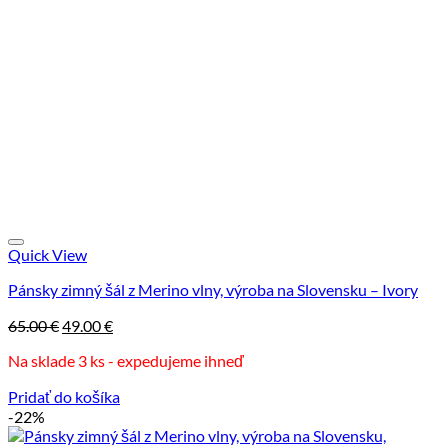
Quick View
Pánsky zimný šál z Merino vlny, výroba na Slovensku – Ivory
Pôvodná
Aktuálna
65.00
€
49.00
€
cena
cena
Na sklade 3 ks - expedujeme ihneď
bola:
je:
65.00 €.
49.00 €.
Pridať do košíka
-22%