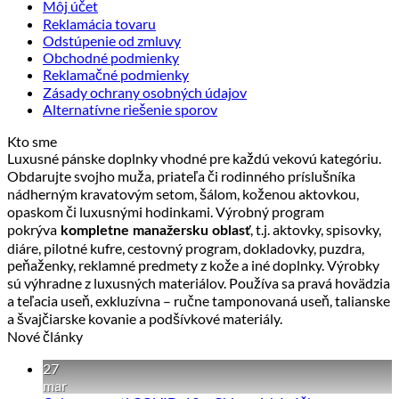
Môj účet
Reklamácia tovaru
Odstúpenie od zmluvy
Obchodné podmienky
Reklamačné podmienky
Zásady ochrany osobných údajov
Alternatívne riešenie sporov
Kto sme
Luxusné pánske doplnky vhodné pre každú vekovú kategóriu.
Obdarujte svojho muža, priateľa či rodinného príslušníka
nádherným kravatovým setom, šálom, koženou aktovkou,
opaskom či luxusnými hodinkami. Výrobný program
pokrýva
, t.j. aktovky, spisovky,
kompletne manažersku oblasť
diáre, pilotné kufre, cestovný program, dokladovky, puzdra,
peňaženky, reklamné predmety z kože a iné doplnky. Výrobky
sú výhradne z luxusných materiálov. Používa sa pravá hovädzia
a teľacia useň, exkluzívna – ručne tamponovaná useň, talianske
a švajčiarske kovanie a podšívkové materiály.
Nové články
27
mar