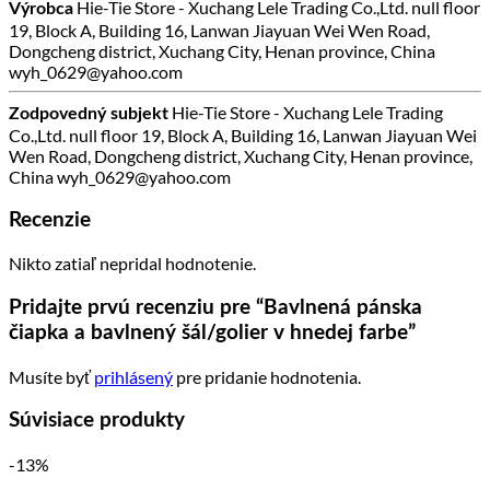
Hie-Tie Store - Xuchang Lele Trading Co.,Ltd. null floor
Výrobca
19, Block A, Building 16, Lanwan Jiayuan Wei Wen Road,
Dongcheng district, Xuchang City, Henan province, China
wyh_0629@yahoo.com
Hie-Tie Store - Xuchang Lele Trading
Zodpovedný subjekt
Co.,Ltd. null floor 19, Block A, Building 16, Lanwan Jiayuan Wei
Wen Road, Dongcheng district, Xuchang City, Henan province,
China wyh_0629@yahoo.com
Recenzie
Nikto zatiaľ nepridal hodnotenie.
Pridajte prvú recenziu pre “Bavlnená pánska
čiapka a bavlnený šál/golier v hnedej farbe”
Musíte byť
prihlásený
pre pridanie hodnotenia.
Súvisiace produkty
-13%