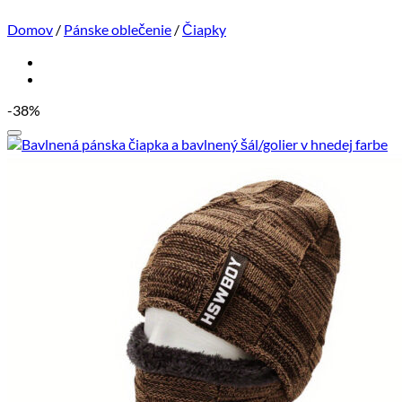
Domov
/
Pánske oblečenie
/
Čiapky
-38%