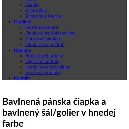
Čiapky
Zimné šály
Zimné šály Merino
Okuliare
Slnečné okuliare
Okuliare pre šoférov
Športové okuliare
Okuliare na počítač
Hodinky
Ručičkové hodinky
Digitálne hodinky
Kombinované hodinky
Vreckové hodinky
Kontakt
Bavlnená pánska čiapka a
bavlnený šál/golier v hnedej
farbe