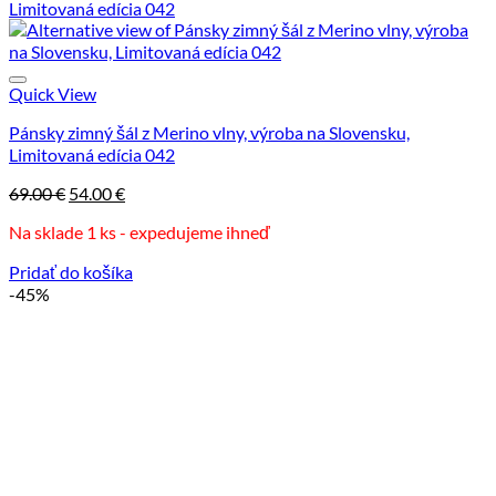
Quick View
Pánsky zimný šál z Merino vlny, výroba na Slovensku,
Limitovaná edícia 042
Pôvodná
Aktuálna
69.00
€
54.00
€
cena
cena
Na sklade 1 ks - expedujeme ihneď
bola:
je:
69.00 €.
54.00 €.
Pridať do košíka
-45%