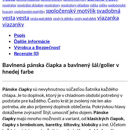
respirátor
respirátor skladom
respirátory
respirátory skladom
rúška
rúško
spoloćenské
spoločenský motýlik
svadobná
kravaty
spoločenské motýliky
vesta
vesta
viazanka
vesta pod oblek
vesty k obleku
vesty pod oblek
viazanky
Popis
Ďalšie informácie
Výrobca a Bezpečnosť
Recenzie (0)
Bavlnená pánska čiapka a bavlnený šál/golier v
hnedej farbe
sú nevyhnutnou súčasťou šatníka každého
Pánske čiapky
chlapa. Je to doplnok, ktorý je v chladnom období potrebný v
podstate pre každého. Často krát je zvolený nie len ako
potreba, ale ako príjemný doplnok oblečenia. Pokrývkou hlavy
dokážeme zvýrazniť štýl, umocniť jeho dojem.
Pánske
majú mnoho možností a variant, od
čiapky
klasických čiapok,
a iné. Účelom
čiapky s brmbolcom, baretky, šiltovky, klobúky