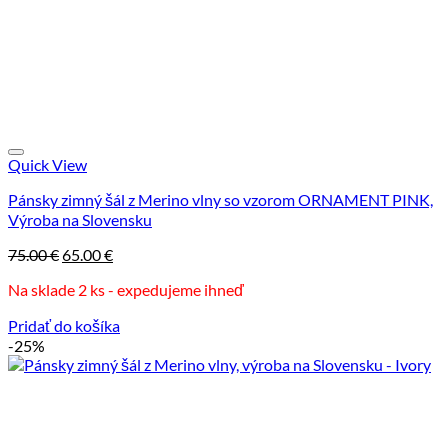
Quick View
Pánsky zimný šál z Merino vlny so vzorom ORNAMENT PINK,
Výroba na Slovensku
Pôvodná
Aktuálna
75.00
€
65.00
€
cena
cena
Na sklade 2 ks - expedujeme ihneď
bola:
je:
75.00 €.
65.00 €.
Pridať do košíka
-25%