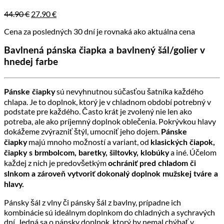
Pôvodná
Aktuálna
44.90
€
27.90
€
cena
cena
Cena za posledných 30 dní je rovnaká ako aktuálna cena
bola:
je:
44.90 €.
27.90 €.
Bavlnená pánska čiapka a bavlnený šál/golier v
hnedej farbe
sú nevyhnutnou súčasťou šatníka každého
Pánske čiapky
chlapa. Je to doplnok, ktorý je v chladnom období potrebný v
podstate pre každého. Často krát je zvolený nie len ako
potreba, ale ako príjemný doplnok oblečenia. Pokrývkou hlavy
dokážeme zvýrazniť štýl, umocniť jeho dojem.
Pánske
majú mnoho možností a variant, od
čiapky
klasických čiapok,
a iné. Účelom
čiapky s brmbolcom, baretky, šiltovky, klobúky
každej z nich je predovšetkým
ochrániť pred chladom či
slnkom a zároveň vytvoriť dokonalý doplnok mužskej tváre a
hlavy.
Pánsky šál z vlny či pánsky šál z bavlny, prípadne ich
kombinácie sú ideálnym doplnkom do chladných a sychravých
dní. Jedná sa o pánsky doplnok, ktorý by nemal chýbať v