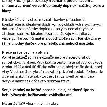
každej z nich je predovšetkým
ochrániť pred chladom či
slnkom a zároveň vytvoriť dokonalý doplnok mužskej tváre a
hlavy.
Pánsky šál z vlny či pánsky šál z bavlny, prípadne ich
kombinácie sú ideálnym doplnkom do chladných a sychravých
dní. Jedná sa o pánsky doplnok, ktorý by nemal chýbať v
žiadnom šatníku. Ideálne ak sa nachádzajú v šatníku vo
viacerých farbách či materiálových zloženiach.
Pánsky zimný
šál je vhodný darček pre priateľa, známeho či manžela.
Prečo práve bavlna a akryl?
je taktiež súhrnné označenie pre viacero druhov
Akryl
syntetických vlákien. Prvý krát sa tento materiál vyprodukoval
v roku 1941 a mal slúžiť ako náhrada drahej a málo dostupnej
vlny. Vlastnosti akrylu sú naozaj až priveľmi podobné vlne. Ide
o veľmi ľahký materiál, ktorý je však zároveň príjemný na
dotyk a ľahko sa udržiava v dobrom stave.
Set je vhodný na bežné nosenie, ale aj na zimné športy –
beh, lyžovanie, bežkovanie, cyklistika atď
15% vlna + bavlna + akryl
Materiál: