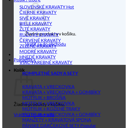
SLOVENSKÉ KRAVATY
ČIERNE KRAVATY
SIVÉ KRAVATY
BIELE KRAVATY
ŽLTÉ KRAVATY
Žiadne produkty v košíku.
RUŽOVÉ KRAVATY
ČERVENÉ KRAVATY
Vrátiť sa do obchodu
ZELENÉ KRAVATY
MODRÉ KRAVATY
HNEDÉ KRAVATY
Pokladňa
+
VIAC-FAREBNÉ KRAVATY
Košík
KOMPLETNÉ SADY A SETY
KRAVATA + VRECKOVKA
KRAVATA + VRECKOVKA + GOMBÍKY
MOTÝLIK + BROŠŇA
MOTÝLIK + VRECKOVKA
Žiadne produkty v košíku.
MOTÝLIK + KOŽENÉ TRAKY
MOTÝLIK + VRECKOVKA + GOMBÍKY
Vrátiť sa do obchodu
MANŽETY + KRAVATOVÁ SPONA
PÁNSKE DARČEKOVÉ SETY