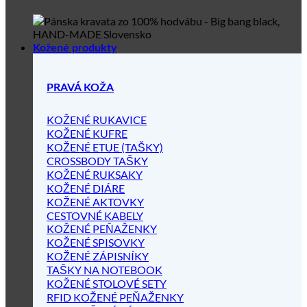
Kožené produkty
PRAVÁ KOŽA
KOŽENÉ RUKAVICE
KOŽENÉ KUFRE
KOŽENÉ ETUE (TAŠKY)
CROSSBODY TAŠKY
KOŽENÉ RUKSAKY
KOŽENÉ DIÁRE
KOŽENÉ AKTOVKY
CESTOVNÉ KABELY
KOŽENÉ PEŇAŽENKY
KOŽENÉ SPISOVKY
KOŽENÉ ZÁPISNÍKY
TAŠKY NA NOTEBOOK
KOŽENÉ STOLOVÉ SETY
RFID KOŽENÉ PEŇAŽENKY