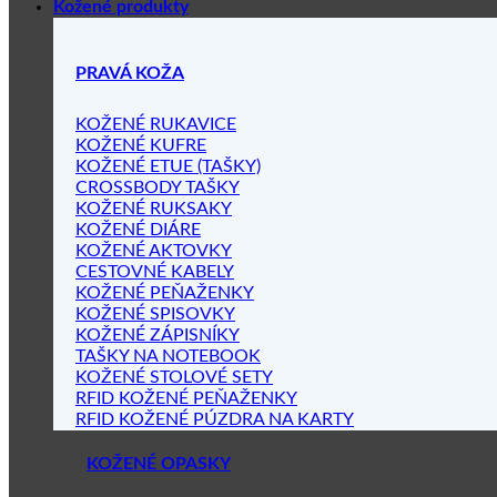
Kožené produkty
PRAVÁ KOŽA
KOŽENÉ RUKAVICE
KOŽENÉ KUFRE
KOŽENÉ ETUE (TAŠKY)
CROSSBODY TAŠKY
KOŽENÉ RUKSAKY
KOŽENÉ DIÁRE
KOŽENÉ AKTOVKY
CESTOVNÉ KABELY
KOŽENÉ PEŇAŽENKY
KOŽENÉ SPISOVKY
KOŽENÉ ZÁPISNÍKY
TAŠKY NA NOTEBOOK
KOŽENÉ STOLOVÉ SETY
RFID KOŽENÉ PEŇAŽENKY
RFID KOŽENÉ PÚZDRA NA KARTY
KOŽENÉ OPASKY