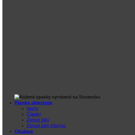
Pánske oblečenie
Vesty
Čiapky
Zimné šály
Zimné šály Merino
Okuliare