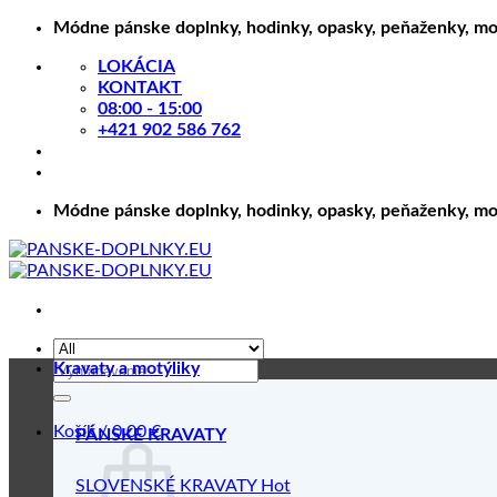
Skip
Módne pánske doplnky, hodinky, opasky, peňaženky, motý
to
LOKÁCIA
content
KONTAKT
08:00 - 15:00
+421 902 586 762
Módne pánske doplnky, hodinky, opasky, peňaženky, motý
Hľadať:
Kravaty a motýliky
Košík /
0.00
€
PÁNSKE KRAVATY
SLOVENSKÉ KRAVATY