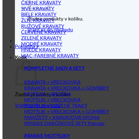
ČIERNE KRAVATY
SIVÉ KRAVATY
BIELE KRAVATY
Žiadne produkty v košíku.
ŽLTÉ KRAVATY
RUŽOVÉ KRAVATY
Vrátiť sa do obchodu
ČERVENÉ KRAVATY
ZELENÉ KRAVATY
MODRÉ KRAVATY
Pokladňa
+
HNEDÉ KRAVATY
VIAC-FAREBNÉ KRAVATY
Košík
KOMPLETNÉ SADY A SETY
KRAVATA + VRECKOVKA
KRAVATA + VRECKOVKA + GOMBÍKY
MOTÝLIK + BROŠŇA
Žiadne produkty v košíku.
MOTÝLIK + VRECKOVKA
Vrátiť sa do obchodu
MOTÝLIK + KOŽENÉ TRAKY
MOTÝLIK + VRECKOVKA + GOMBÍKY
MANŽETY + KRAVATOVÁ SPONA
PÁNSKE DARČEKOVÉ SETY
PÁNSKE MOTÝLIKY