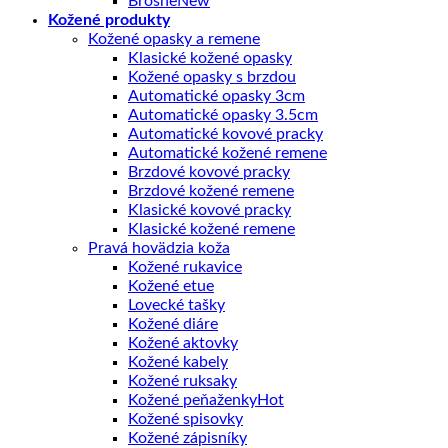
Brošne
Kožené produkty
Kožené opasky a remene
Klasické kožené opasky
Kožené opasky s brzdou
Automatické opasky 3cm
Automatické opasky 3.5cm
Automatické kovové pracky
Automatické kožené remene
Brzdové kovové pracky
Brzdové kožené remene
Klasické kovové pracky
Klasické kožené remene
Pravá hovädzia koža
Kožené rukavice
Kožené etue
Lovecké tašky
Kožené diáre
Kožené aktovky
Kožené kabely
Kožené ruksaky
Kožené peňaženky
Kožené spisovky
Kožené zápisníky