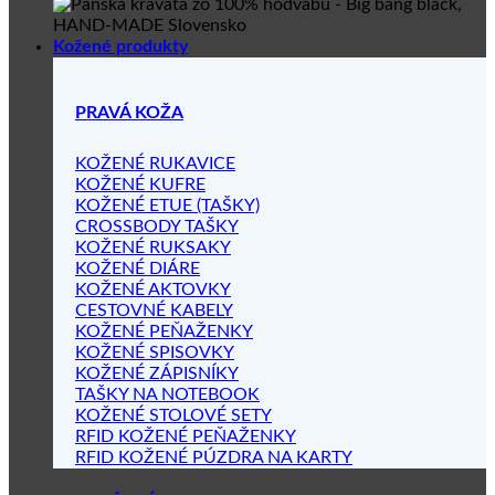
Kožené produkty
PRAVÁ KOŽA
KOŽENÉ RUKAVICE
KOŽENÉ KUFRE
KOŽENÉ ETUE (TAŠKY)
CROSSBODY TAŠKY
KOŽENÉ RUKSAKY
KOŽENÉ DIÁRE
KOŽENÉ AKTOVKY
CESTOVNÉ KABELY
KOŽENÉ PEŇAŽENKY
KOŽENÉ SPISOVKY
KOŽENÉ ZÁPISNÍKY
TAŠKY NA NOTEBOOK
KOŽENÉ STOLOVÉ SETY
RFID KOŽENÉ PEŇAŽENKY
RFID KOŽENÉ PÚZDRA NA KARTY