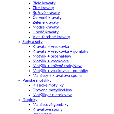
Biele kravaty
Žlté kravaty
Ružové kravaty
Červené kravaty
Zelené kravaty
Modré kravaty
Hnedé kravaty
Viac-farebné kravaty
Sady a sety
Kravata + vreckovka
Kravata + vreckovka + gombíky
Motýlik + brošňa
Motýlik + vreckovka
Motýlik + kožené traky
Motýlik + vreckovka + gombíky
Manžety + kravatová spona
Pánske motýliky
Klasické motýliky
Drevené motýliky
Motýliky z pierok
Doplnky
Manžetové gombíky
Kravatové spony