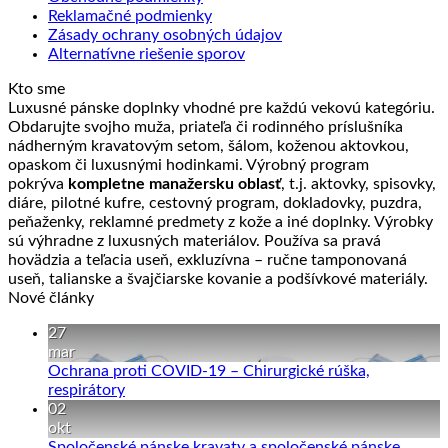
Reklamačné podmienky
Zásady ochrany osobných údajov
Alternatívne riešenie sporov
Kto sme
Luxusné pánske doplnky vhodné pre každú vekovú kategóriu.
Obdarujte svojho muža, priateľa či rodinného príslušníka
nádherným kravatovým setom, šálom, koženou aktovkou,
opaskom či luxusnými hodinkami. Výrobný program
pokrýva
kompletne manažersku oblasť
, t.j. aktovky, spisovky,
diáre, pilotné kufre, cestovný program, dokladovky, puzdra,
peňaženky, reklamné predmety z kože a iné doplnky. Výrobky
sú výhradne z luxusných materiálov. Používa sa pravá
hovädzia a teľacia useň, exkluzívna – ručne tamponovaná
useň, talianske a švajčiarske kovanie a podšívkové materiály.
Nové články
27
mar
Ochrana proti COVID-19 – Chirurgické rúška,
Žiadne
respirátory
komentáre
02
na
okt
Ochrana
Spoločenské pánske kravaty a spoločenské pánske