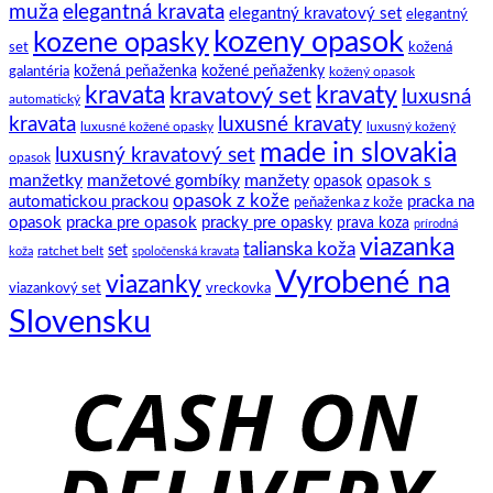
zaviazať
to.
ich
elegantná kravata
muža
elegantný kravatový set
elegantný
klasický
história
kozeny opasok
kozene opasky
spoločenský
set
kožená
motýlik
galantéria
kožená peňaženka
kožené peňaženky
kožený opasok
kravata
kravatový set
kravaty
luxusná
automatický
kravata
luxusné kravaty
luxusné kožené opasky
luxusný kožený
made in slovakia
luxusný kravatový set
opasok
manžetky
manžetové gombíky
manžety
opasok s
opasok
opasok z kože
automatickou prackou
pracka na
peňaženka z kože
opasok
pracka pre opasok
pracky pre opasky
prava koza
prírodná
viazanka
talianska koža
set
ratchet belt
koža
spoločenská kravata
Vyrobené na
viazanky
viazankový set
vreckovka
Slovensku
C
D