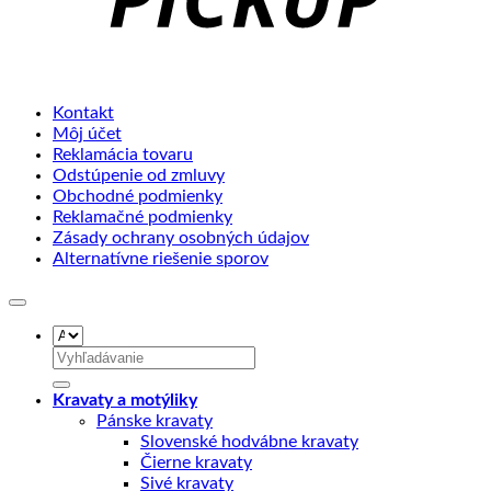
Kontakt
Môj účet
Reklamácia tovaru
Odstúpenie od zmluvy
Obchodné podmienky
Reklamačné podmienky
Zásady ochrany osobných údajov
Alternatívne riešenie sporov
Hľadať:
Kravaty a motýliky
Pánske kravaty
Slovenské hodvábne kravaty
Čierne kravaty
Sivé kravaty