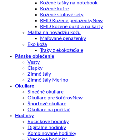
Kožené tašky na notebook
Kožené kufre
Kožené stolové sety
RFID Kožené peňaženky
RFID kožené púzdra na karty
Maľba na hovädziu kožu
Maľované peňaženky
Eko koža
Traky z ekokože
Pánske oblečenie
Vesty
Čiapky
Zimné šály
Zimné šály Merino
Okuliare
Slnečné okuliare
Okuliare pre šoférov
Športové okuliare
Okuliare na počítač
Hodinky
Ručičkové hodinky
Digitálne hodinky
Kombinované hodinky
Vreckové hodinky