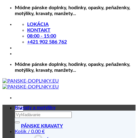
Skip
Módne pánske doplnky, hodinky, opasky, peňaženky,
to
motýliky, kravaty, manžety...
content
LOKÁCIA
KONTAKT
08:00 - 15:00
+421 902 586 762
Módne pánske doplnky, hodinky, opasky, peňaženky,
motýliky, kravaty, manžety...
Kravaty a motýliky
Hľadať:
PÁNSKE KRAVATY
Košík /
0.00
€