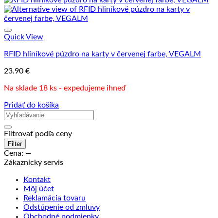
Quick View
RFID hliníkové púzdro na karty v červenej farbe, VEGALM
23.90
€
Na sklade 18 ks - expedujeme ihneď
Pridať do košíka
Filtrovať podľa ceny
Minimálna
Maximálna
Filter
cena
cena
Cena:
—
Zákaznícky servis
Kontakt
Môj účet
Reklamácia tovaru
Odstúpenie od zmluvy
Obchodné podmienky