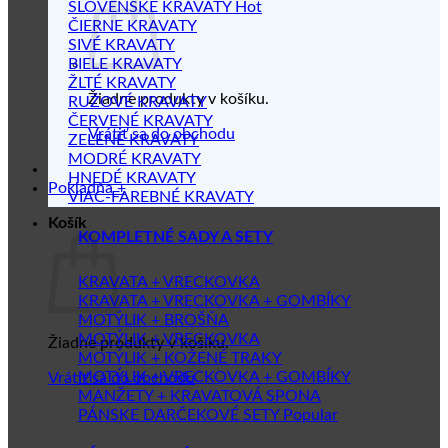
SLOVENSKÉ KRAVATY
ČIERNE KRAVATY
SIVÉ KRAVATY
BIELE KRAVATY
ŽLTÉ KRAVATY
Žiadne produkty v košíku.
RUŽOVÉ KRAVATY
ČERVENÉ KRAVATY
Vrátiť sa do obchodu
ZELENÉ KRAVATY
MODRÉ KRAVATY
HNEDÉ KRAVATY
Pokladňa
+
VIAC-FAREBNÉ KRAVATY
Košík
KOMPLETNÉ SADY A SETY
KRAVATA + VRECKOVKA
KRAVATA + VRECKOVKA + GOMBÍKY
MOTÝLIK + BROŠŇA
MOTÝLIK + VRECKOVKA
Žiadne produkty v košíku.
MOTÝLIK + KOŽENÉ TRAKY
MOTÝLIK + VRECKOVKA + GOMBÍKY
Vrátiť sa do obchodu
MANŽETY + KRAVATOVÁ SPONA
PÁNSKE DARČEKOVÉ SETY