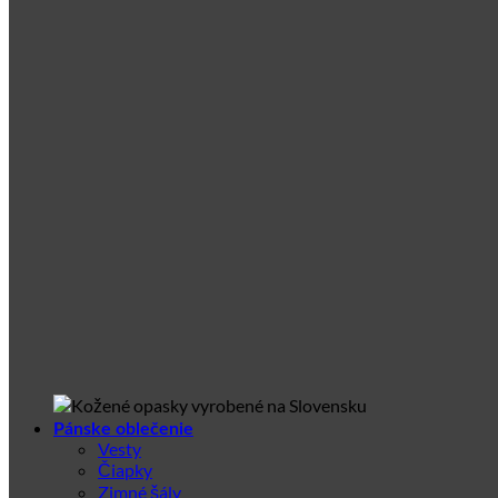
Pánske oblečenie
Vesty
Čiapky
Zimné šály