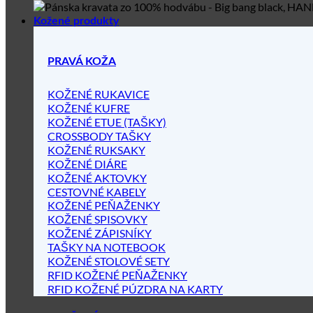
Kožené produkty
PRAVÁ KOŽA
KOŽENÉ RUKAVICE
KOŽENÉ KUFRE
KOŽENÉ ETUE (TAŠKY)
CROSSBODY TAŠKY
KOŽENÉ RUKSAKY
KOŽENÉ DIÁRE
KOŽENÉ AKTOVKY
CESTOVNÉ KABELY
KOŽENÉ PEŇAŽENKY
KOŽENÉ SPISOVKY
KOŽENÉ ZÁPISNÍKY
TAŠKY NA NOTEBOOK
KOŽENÉ STOLOVÉ SETY
RFID KOŽENÉ PEŇAŽENKY
RFID KOŽENÉ PÚZDRA NA KARTY