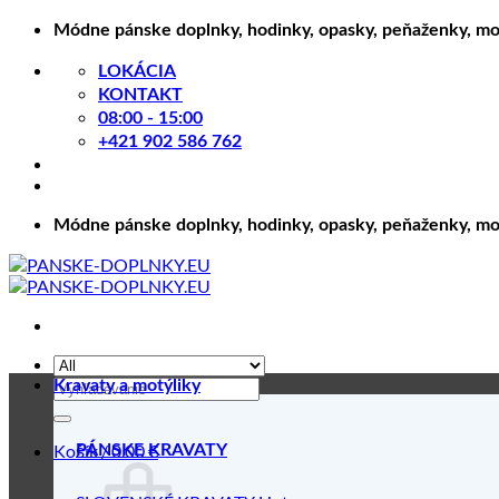
Skip
Módne pánske doplnky, hodinky, opasky, peňaženky, motý
to
content
LOKÁCIA
KONTAKT
08:00 - 15:00
+421 902 586 762
Módne pánske doplnky, hodinky, opasky, peňaženky, motý
Hľadať:
Kravaty a motýliky
Košík /
0.00
€
PÁNSKE KRAVATY