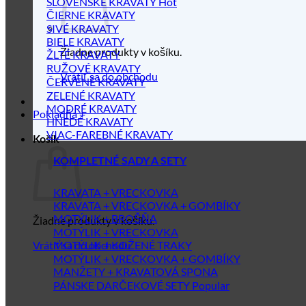
SLOVENSKÉ KRAVATY
ČIERNE KRAVATY
SIVÉ KRAVATY
BIELE KRAVATY
Žiadne produkty v košíku.
ŽLTÉ KRAVATY
RUŽOVÉ KRAVATY
Vrátiť sa do obchodu
ČERVENÉ KRAVATY
ZELENÉ KRAVATY
MODRÉ KRAVATY
Pokladňa
+
HNEDÉ KRAVATY
VIAC-FAREBNÉ KRAVATY
Košík
KOMPLETNÉ SADY A SETY
KRAVATA + VRECKOVKA
KRAVATA + VRECKOVKA + GOMBÍKY
MOTÝLIK + BROŠŇA
Žiadne produkty v košíku.
MOTÝLIK + VRECKOVKA
Vrátiť sa do obchodu
MOTÝLIK + KOŽENÉ TRAKY
MOTÝLIK + VRECKOVKA + GOMBÍKY
MANŽETY + KRAVATOVÁ SPONA
PÁNSKE DARČEKOVÉ SETY