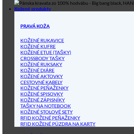
Kožené produkty
PRAVÁ KOŽA
KOŽENÉ RUKAVICE
KOŽENÉ KUFRE
KOŽENÉ ETUE (TAŠKY)
CROSSBODY TAŠKY
KOŽENÉ RUKSAKY
KOŽENÉ DIÁRE
KOŽENÉ AKTOVKY
CESTOVNÉ KABELY
KOŽENÉ PEŇAŽENKY
KOŽENÉ SPISOVKY
KOŽENÉ ZÁPISNÍKY
TAŠKY NA NOTEBOOK
KOŽENÉ STOLOVÉ SETY
RFID KOŽENÉ PEŇAŽENKY
RFID KOŽENÉ PÚZDRA NA KARTY