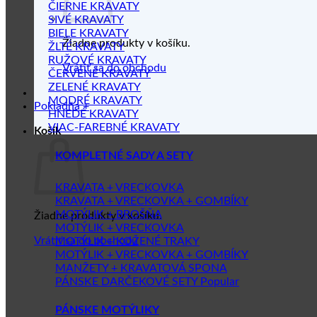
ČIERNE KRAVATY
SIVÉ KRAVATY
BIELE KRAVATY
Žiadne produkty v košíku.
ŽLTÉ KRAVATY
RUŽOVÉ KRAVATY
Vrátiť sa do obchodu
ČERVENÉ KRAVATY
ZELENÉ KRAVATY
MODRÉ KRAVATY
Pokladňa
+
HNEDÉ KRAVATY
VIAC-FAREBNÉ KRAVATY
Košík
KOMPLETNÉ SADY A SETY
KRAVATA + VRECKOVKA
KRAVATA + VRECKOVKA + GOMBÍKY
MOTÝLIK + BROŠŇA
Žiadne produkty v košíku.
MOTÝLIK + VRECKOVKA
Vrátiť sa do obchodu
MOTÝLIK + KOŽENÉ TRAKY
MOTÝLIK + VRECKOVKA + GOMBÍKY
MANŽETY + KRAVATOVÁ SPONA
PÁNSKE DARČEKOVÉ SETY
PÁNSKE MOTÝLIKY