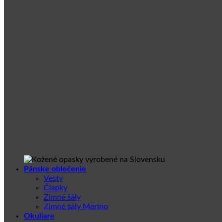
Pánske oblečenie
Vesty
Čiapky
Zimné šály
Zimné šály Merino
Okuliare