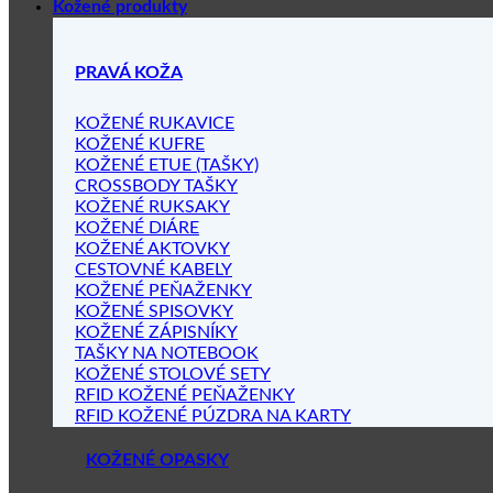
Kožené produkty
PRAVÁ KOŽA
KOŽENÉ RUKAVICE
KOŽENÉ KUFRE
KOŽENÉ ETUE (TAŠKY)
CROSSBODY TAŠKY
KOŽENÉ RUKSAKY
KOŽENÉ DIÁRE
KOŽENÉ AKTOVKY
CESTOVNÉ KABELY
KOŽENÉ PEŇAŽENKY
KOŽENÉ SPISOVKY
KOŽENÉ ZÁPISNÍKY
TAŠKY NA NOTEBOOK
KOŽENÉ STOLOVÉ SETY
RFID KOŽENÉ PEŇAŽENKY
RFID KOŽENÉ PÚZDRA NA KARTY
KOŽENÉ OPASKY