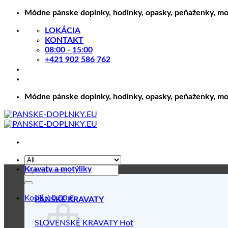
Skip
Módne pánske doplnky, hodinky, opasky, peňaženky, motý
to
LOKÁCIA
content
KONTAKT
08:00 - 15:00
+421 902 586 762
Módne pánske doplnky, hodinky, opasky, peňaženky, motý
Hľadať:
Kravaty a motýliky
Košík /
0.00
€
PÁNSKE KRAVATY
SLOVENSKÉ KRAVATY