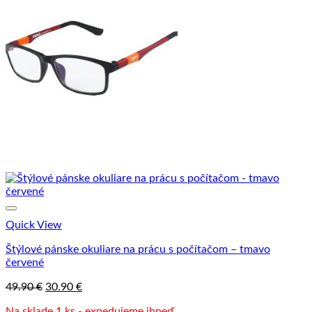
Quick View
Štýlové pánske okuliare na prácu s počítačom – tmavo
červené
Pôvodná
Aktuálna
49.90
€
30.90
€
cena
cena
Na sklade 1 ks - expedujeme ihneď