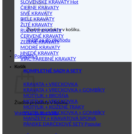
SLOVENSKÉ KRAVATY
ČIERNE KRAVATY
SIVÉ KRAVATY
BIELE KRAVATY
ŽLTÉ KRAVATY
Žiadne produkty v košíku.
RUŽOVÉ KRAVATY
ČERVENÉ KRAVATY
Vrátiť sa do obchodu
ZELENÉ KRAVATY
MODRÉ KRAVATY
HNEDÉ KRAVATY
Pokladňa
+
VIAC-FAREBNÉ KRAVATY
Košík
KOMPLETNÉ SADY A SETY
KRAVATA + VRECKOVKA
KRAVATA + VRECKOVKA + GOMBÍKY
MOTÝLIK + BROŠŇA
MOTÝLIK + VRECKOVKA
Žiadne produkty v košíku.
MOTÝLIK + KOŽENÉ TRAKY
MOTÝLIK + VRECKOVKA + GOMBÍKY
Vrátiť sa do obchodu
MANŽETY + KRAVATOVÁ SPONA
PÁNSKE DARČEKOVÉ SETY