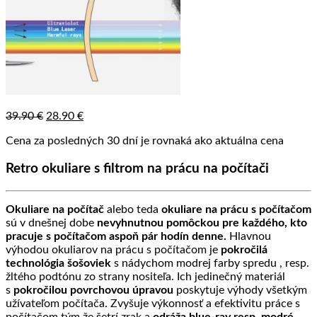
Pôvodná
Aktuálna
39.90
€
28.90
€
cena
cena
Cena za posledných 30 dní je rovnaká ako aktuálna cena
bola:
je:
39.90 €.
28.90 €.
Retro okuliare s filtrom na prácu na počítači
Okuliare na počítač
alebo teda
okuliare na prácu s počítačom
sú v dnešnej dobe
nevyhnutnou pomôckou pre každého, kto
pracuje s počítačom aspoň pár hodín denne.
Hlavnou
výhodou okuliarov na prácu s počítačom je
pokročilá
technológia šošoviek
s nádychom modrej farby spredu , resp.
žltého podtónu zo strany nositeľa. Ich jedinečný materiál
s
pokročilou povrchovou úpravou
poskytuje výhody všetkým
užívateľom počítača. Zvyšuje výkonnosť a efektivitu práce s