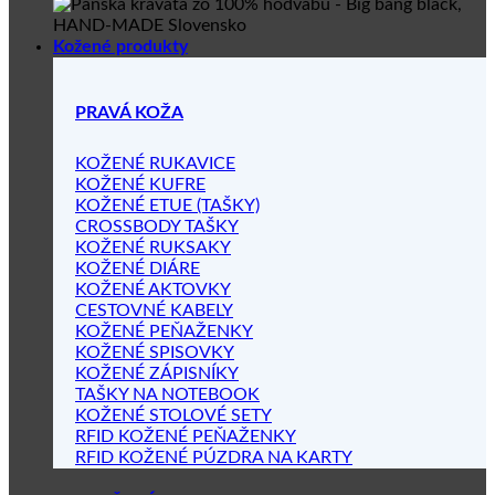
Kožené produkty
PRAVÁ KOŽA
KOŽENÉ RUKAVICE
KOŽENÉ KUFRE
KOŽENÉ ETUE (TAŠKY)
CROSSBODY TAŠKY
KOŽENÉ RUKSAKY
KOŽENÉ DIÁRE
KOŽENÉ AKTOVKY
CESTOVNÉ KABELY
KOŽENÉ PEŇAŽENKY
KOŽENÉ SPISOVKY
KOŽENÉ ZÁPISNÍKY
TAŠKY NA NOTEBOOK
KOŽENÉ STOLOVÉ SETY
RFID KOŽENÉ PEŇAŽENKY
RFID KOŽENÉ PÚZDRA NA KARTY