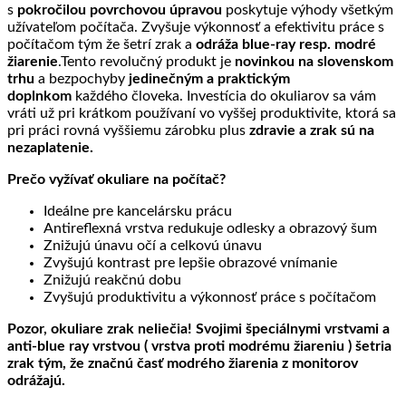
s
pokročilou povrchovou úpravou
poskytuje výhody všetkým
užívateľom počítača. Zvyšuje výkonnosť a efektivitu práce s
počítačom tým že šetrí zrak a
odráža blue-ray resp. modré
žiarenie
.Tento revolučný produkt je
novinkou na slovenskom
trhu
a bezpochyby
jedinečným a praktickým
doplnkom
každého človeka. Investícia do okuliarov sa vám
vráti už pri krátkom používaní vo vyššej produktivite, ktorá sa
pri práci rovná vyššiemu zárobku plus
zdravie a zrak sú na
nezaplatenie.
Prečo vyžívať okuliare na počítač?
Ideálne pre kancelársku prácu
Antireflexná vrstva redukuje odlesky a obrazový šum
Znižujú únavu očí a celkovú únavu
Zvyšujú kontrast pre lepšie obrazové vnímanie
Znižujú reakčnú dobu
Zvyšujú produktivitu a výkonnosť práce s počítačom
Pozor, okuliare zrak neliečia! Svojimi špeciálnymi vrstvami a
anti-blue ray vrstvou ( vrstva proti modrému žiareniu ) šetria
zrak tým, že značnú časť modrého žiarenia z monitorov
odrážajú.