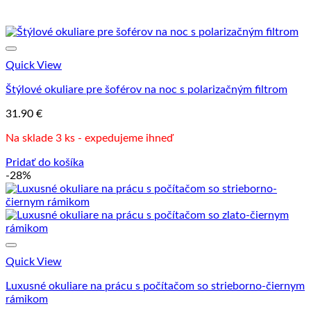
Quick View
Štýlové okuliare pre šoférov na noc s polarizačným filtrom
31.90
€
Na sklade 3 ks - expedujeme ihneď
Pridať do košíka
-28%
Quick View
Luxusné okuliare na prácu s počítačom so strieborno-čiernym
rámikom