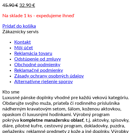
Pôvodná
Aktuálna
45.90
€
32.90
€
cena
cena
Na sklade 1 ks - expedujeme ihneď
bola:
je:
45.90 €.
32.90 €.
Pridať do košíka
Zákaznícky servis
Kontakt
Môj účet
Reklamácia tovaru
Odstúpenie od zmluvy
Obchodné podmienky
Reklamačné podmienky
Zásady ochrany osobných údajov
Alternatívne riešenie sporov
Kto sme
Luxusné pánske doplnky vhodné pre každú vekovú kategóriu.
Obdarujte svojho muža, priateľa či rodinného príslušníka
nádherným kravatovým setom, šálom, koženou aktovkou,
opaskom či luxusnými hodinkami. Výrobný program
pokrýva
kompletne manažersku oblasť
, t.j. aktovky, spisovky,
diáre, pilotné kufre, cestovný program, dokladovky, puzdra,
peňaženky, reklamné predmety z kože a iné doplnky. Výrobky