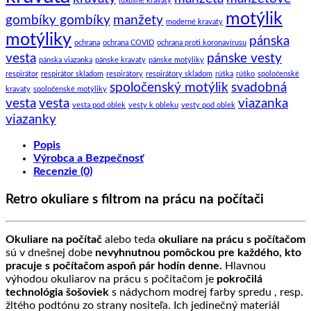
luxusné kravaty
motýlik
gombíky gombíky
manžety
moderné kravaty
motýliky
pánska
ochrana
ochrana COVID
ochrana proti koronavírusu
vesta
pánske vesty
pánska viazanka
pánske kravaty
pánske motýliky
respirátor
respirátor skladom
respirátory
respirátory skladom
rúška
rúško
spoloćenské
spoločenský motýlik
svadobná
kravaty
spoločenské motýliky
vesta
vesta
viazanka
vesta pod oblek
vesty k obleku
vesty pod oblek
viazanky
Popis
Výrobca a Bezpečnosť
Recenzie (0)
Retro okuliare s filtrom na prácu na počítači
Okuliare na počítač
alebo teda
okuliare na prácu s počítačom
sú v dnešnej dobe
nevyhnutnou pomôckou pre každého, kto
pracuje s počítačom aspoň pár hodín denne.
Hlavnou
výhodou okuliarov na prácu s počítačom je
pokročilá
technológia šošoviek
s nádychom modrej farby spredu , resp.
žltého podtónu zo strany nositeľa. Ich jedinečný materiál