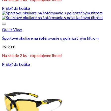
bola:
je:
49.90 €.
30.90 €.
Pridať do košíka
Quick View
Športové okuliare na šoférovanie s polarizačným filtrom
29.90
€
Na sklade 2 ks - expedujeme ihneď
Pridať do košíka