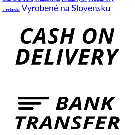
Vyrobené na Slovensku
vreckovka
C
D
B
T