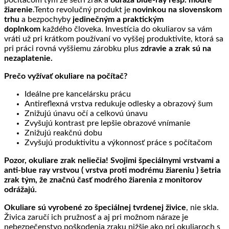
počítačom tým že šetrí zrak a
odráža blue-ray resp. modré
žiarenie
.Tento revolučný produkt je
novinkou na slovenskom
trhu
a bezpochyby
jedinečným a praktickým
doplnkom
každého človeka. Investícia do okuliarov sa vám
vráti už pri krátkom používaní vo vyššej produktivite, ktorá sa
pri práci rovná vyššiemu zárobku plus
zdravie a zrak sú na
nezaplatenie.
Prečo vyžívať okuliare na počítač?
Ideálne pre kancelársku prácu
Antireflexná vrstva redukuje odlesky a obrazový šum
Znižujú únavu očí a celkovú únavu
Zvyšujú kontrast pre lepšie obrazové vnímanie
Znižujú reakčnú dobu
Zvyšujú produktivitu a výkonnosť práce s počítačom
Pozor, okuliare zrak neliečia! Svojimi špeciálnymi vrstvami a
anti-blue ray vrstvou ( vrstva proti modrému žiareniu ) šetria
zrak tým, že značnú časť modrého žiarenia z monitorov
odrážajú.
Okuliare sú vyrobené zo špeciálnej tvrdenej živice
, nie skla.
Živica zaručí ich pružnosť a aj pri možnom náraze je
nebezpečenstvo poškodenia zraku nižšie ako pri okuliaroch s