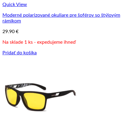
Quick View
Moderné polarizované okuliare pre šoférov so štýlovým
rámikom
29.90
€
Na sklade 1 ks - expedujeme ihneď
Pridať do košíka