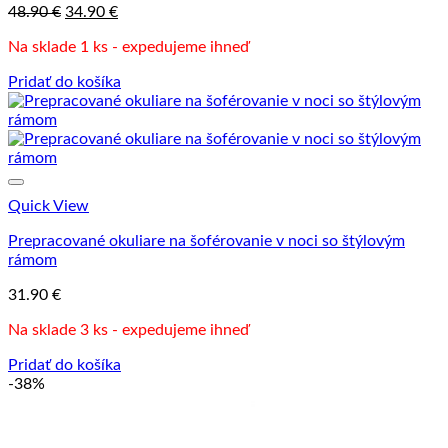
Pôvodná
Aktuálna
48.90
€
34.90
€
cena
cena
Na sklade 1 ks - expedujeme ihneď
bola:
je:
48.90 €.
34.90 €.
Pridať do košíka
Quick View
Prepracované okuliare na šoférovanie v noci so štýlovým
rámom
31.90
€
Na sklade 3 ks - expedujeme ihneď
Pridať do košíka
-38%