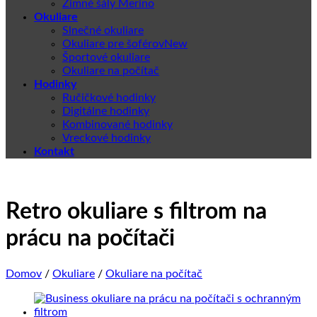
Zimné šály Merino
Okuliare
Slnečné okuliare
Okuliare pre šoférov
Športové okuliare
Okuliare na počítač
Hodinky
Ručičkové hodinky
Digitálne hodinky
Kombinované hodinky
Vreckové hodinky
Kontakt
Retro okuliare s filtrom na
prácu na počítači
Domov
/
Okuliare
/
Okuliare na počítač