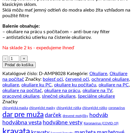
klasickým sklom.
Sklá môžu mať jemný odtieň do modra alebo žlta vzhľadom na
použité filtre
Balenie obsahuje:
– okuliare na prácu s počítačom – anti-bue ray filter
– antistatickú utierku na čistenie okuliarov.
Na sklade 2 ks - expedujeme ihneď
množstvo
Retro
Pridať do košíka
okuliare
Katalógové číslo:
D-AMP8028
Kategórie:
Okuliare
,
Okuliare
s
na počítač
Značky:
bolesť oćí
,
červené oči
,
ochranné okuliare
,
filtrom
okuliare
,
okuliare ku PC
,
okuliare ku počítaču
,
okuliare na PC
,
na
okuliare na počítač
,
okuliare na prácu
,
okuliare na TV
,
prácu
pracovné okuliare
,
slnečné okuliare
,
špeciálne okuliare
na
Značky
počítači
chirurgická maska
chirurgické masky
chirurgické rúška
chirurgické rúško
coronavirus
dar pre muža
darček
hodváb
drevené motýliky
hodvábna vesta
hodvábne vesty
Koronavírus (COVID-19)
kravata
kravaty
manžeta
manžetové