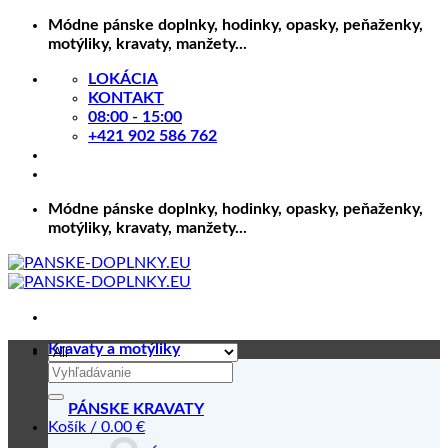
Skip
Módne pánske doplnky, hodinky, opasky, peňaženky,
to
motýliky, kravaty, manžety...
content
LOKÁCIA
KONTAKT
08:00 - 15:00
+421 902 586 762
Módne pánske doplnky, hodinky, opasky, peňaženky,
motýliky, kravaty, manžety...
Kravaty a motýliky
Hľadať:
PÁNSKE KRAVATY
Košík /
0.00
€