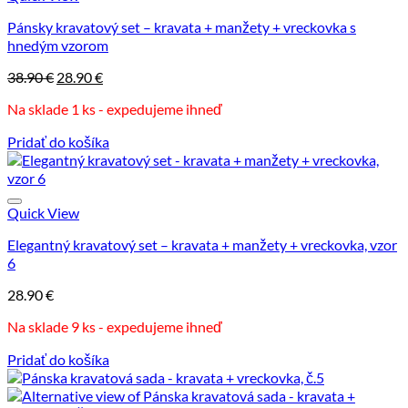
Pánsky kravatový set – kravata + manžety + vreckovka s
hnedým vzorom
Pôvodná
Aktuálna
38.90
€
28.90
€
cena
cena
Na sklade 1 ks - expedujeme ihneď
bola:
je:
38.90 €.
28.90 €.
Pridať do košíka
Quick View
Elegantný kravatový set – kravata + manžety + vreckovka, vzor
6
28.90
€
Na sklade 9 ks - expedujeme ihneď
Pridať do košíka