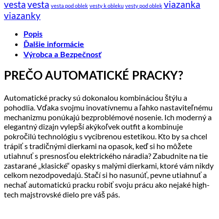
vesta
vesta
viazanka
vesta pod oblek
vesty k obleku
vesty pod oblek
viazanky
Popis
Ďalšie informácie
Výrobca a Bezpečnosť
PREČO AUTOMATICKÉ PRACKY?
Automatické pracky sú dokonalou kombináciou štýlu a
pohodlia. Vďaka svojmu inovatívnemu a ľahko nastaviteľnému
mechanizmu ponúkajú bezproblémové nosenie. Ich moderný a
elegantný dizajn vylepší akýkoľvek outfit a kombinuje
pokročilú technológiu s vycibrenou estetikou. Kto by sa chcel
trápiť s tradičnými dierkami na opasok, keď si ho môžete
utiahnuť s presnosťou elektrického náradia? Zabudnite na tie
zastarané „klasické“ opasky s malými dierkami, ktoré vám nikdy
celkom nezodpovedajú. Stačí si ho nasunúť, pevne utiahnuť a
nechať automatickú pracku robiť svoju prácu ako nejaké high-
tech majstrovské dielo pre váš pás.