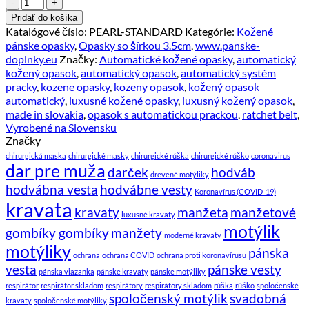
množstvo
Pánsky
Pridať do košíka
kožený
Katalógové číslo:
PEARL-STANDARD
Kategórie:
Kožené
opasok
pánske opasky
,
Opasky so šírkou 3.5cm
,
www.panske-
s
doplnky.eu
Značky:
Automatické kožené opasky
,
automatický
automatickou
kožený opasok
,
automatický opasok
,
automatický systém
prackou
pracky
,
kozene opasky
,
kozeny opasok
,
kožený opasok
PEARL
automatický
,
luxusné kožené opasky
,
luxusný kožený opasok
,
STANDARD
made in slovakia
,
opasok s automatickou prackou
,
ratchet belt
,
Vyrobené na Slovensku
Značky
chirurgická maska
chirurgické masky
chirurgické rúška
chirurgické rúško
coronavirus
dar pre muža
darček
hodváb
drevené motýliky
hodvábna vesta
hodvábne vesty
Koronavírus (COVID-19)
kravata
kravaty
manžeta
manžetové
luxusné kravaty
motýlik
gombíky gombíky
manžety
moderné kravaty
motýliky
pánska
ochrana
ochrana COVID
ochrana proti koronavírusu
vesta
pánske vesty
pánska viazanka
pánske kravaty
pánske motýliky
respirátor
respirátor skladom
respirátory
respirátory skladom
rúška
rúško
spoloćenské
spoločenský motýlik
svadobná
kravaty
spoločenské motýliky