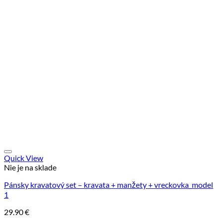
Quick View
Nie je na sklade
Pánsky kravatový set – kravata + manžety + vreckovka_model
1
29.90
€