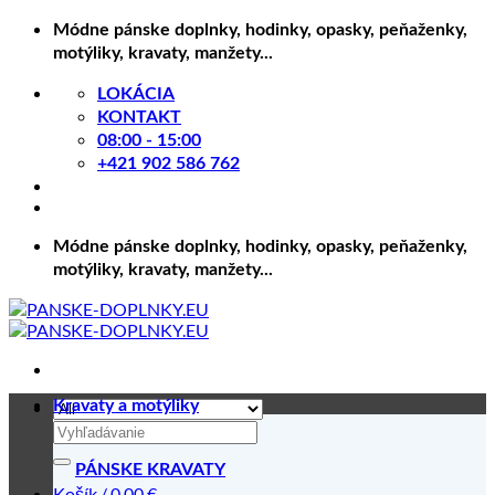
Skip
Módne pánske doplnky, hodinky, opasky, peňaženky,
to
motýliky, kravaty, manžety...
content
LOKÁCIA
KONTAKT
08:00 - 15:00
+421 902 586 762
Módne pánske doplnky, hodinky, opasky, peňaženky,
motýliky, kravaty, manžety...
Kravaty a motýliky
Hľadať:
PÁNSKE KRAVATY
Košík /
0.00
€