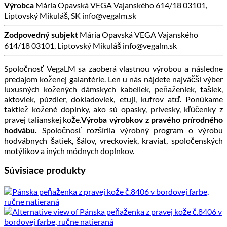
Mária Opavská VEGA Vajanského 614/18 03101,
Výrobca
Liptovský Mikuláš, SK info@vegalm.sk
Mária Opavská VEGA Vajanského
Zodpovedný subjekt
614/18 03101, Liptovský Mikuláš info@vegalm.sk
Spoločnosť VegaLM sa zaoberá vlastnou výrobou a následne
predajom koženej galantérie. Len u nás nájdete najväčší výber
luxusných kožených dámskych kabeliek, peňaženiek, tašiek,
aktoviek, púzdier, dokladoviek, etují, kufrov atď. Ponúkame
taktiež kožené doplnky, ako sú opasky, prívesky, kľúčenky z
pravej talianskej kože.
Výroba výrobkov z pravého prírodného
Spoločnosť rozšírila výrobný program o výrobu
hodvábu.
hodvábnych šatiek, šálov, vreckoviek, kraviat, spoločenských
motýlikov a iných módnych doplnkov.
Súvisiace produkty