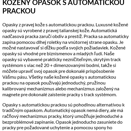
KOŽENÝ OPASOK S AUTOMATICKOU
PRACKOU
Opasky z pravej kože s automatickou prackou. Luxusné kožené
opasky sú vyrobené z pravej talianskej kože. Automatická
nadčasová pracka zaručí obdiv a prestíž. Pracka sa automaticky
zapína pomocou dlhej roletky na vnútornej strane opasku. Je
možné nastavovať si dĺžku podľa svojich požiadaviek. Kožené
opasky sú vhodné pre biznismenov a mladých ľudí. Naše
opasky sú vybavené prakticky nezničiteľným, skrytým track
systémom s viac než 20 + dimenzovanými bodmi, takže si
môžete upraviť svoj opasok pre dokonalé prispôsobenie
Vášmu pásu. Všetky naše kožené opasky s automatickou
prackou na opasok používajú jednoduchý, pružinou
kalibrovaný mechanizmus alebo mechanizmus založený na
magnete pre dokonalé zaistenie pracky s track systémom.
Opasky s automatickou prackou sú pohodlnou alternatívou k
tradičným opaskom. Automatický opasok nemá diery, ale má
račňový mechanizmus pracky, ktorý umožňuje jednoduché a
bezproblémové zapínanie. Opasok jednoducho zasuniete do
pracky pre požadované uchytenie a pomocou spony ho