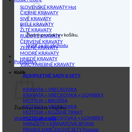
SLOVENSKÉ KRAVATY
ČIERNE KRAVATY
SIVÉ KRAVATY
BIELE KRAVATY
ŽLTÉ KRAVATY
Žiadne produkty v košíku.
RUŽOVÉ KRAVATY
ČERVENÉ KRAVATY
Vrátiť sa do obchodu
ZELENÉ KRAVATY
MODRÉ KRAVATY
HNEDÉ KRAVATY
Pokladňa
+
VIAC-FAREBNÉ KRAVATY
Košík
KOMPLETNÉ SADY A SETY
KRAVATA + VRECKOVKA
KRAVATA + VRECKOVKA + GOMBÍKY
MOTÝLIK + BROŠŇA
MOTÝLIK + VRECKOVKA
Žiadne produkty v košíku.
MOTÝLIK + KOŽENÉ TRAKY
MOTÝLIK + VRECKOVKA + GOMBÍKY
Vrátiť sa do obchodu
MANŽETY + KRAVATOVÁ SPONA
PÁNSKE DARČEKOVÉ SETY