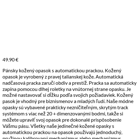
49.90
€
Pánsky kožený opasok s automatickou prackou. Kožený
opasok je vyrobený z pravej talianskej kože. Automatická
nadčasová pracka zaručí obdiv a prestíž. Pracka sa automaticky
zapína pomocou dlhej roletky na vnútornej strane opasku. Je
možné nastavovať si dĺžku podľa svojich požiadaviek. Kožený
pasok je vhodný pre biznismenov a mladých ľudí. Naše módne
opasky sú vybavené prakticky nezničiteľným, skrytým track
systémom s viac než 20 + dimenzovanými bodmi, takže si
môžete upraviť svoj opasok pre dokonalé prispôsobenie
Vášmu pásu. Všetky naše jedinečné kožené opasky s
automatickou prackou na opasok používajú jednoduchý,
pružinou kalibrovaný mechanizmus alebo mechanizmus