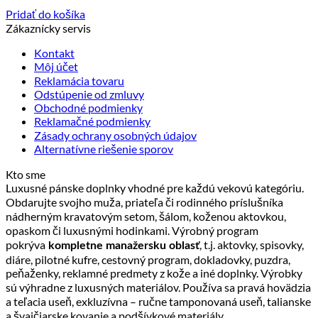
Pridať do košíka
Zákaznícky servis
Kontakt
Môj účet
Reklamácia tovaru
Odstúpenie od zmluvy
Obchodné podmienky
Reklamačné podmienky
Zásady ochrany osobných údajov
Alternatívne riešenie sporov
Kto sme
Luxusné pánske doplnky vhodné pre každú vekovú kategóriu.
Obdarujte svojho muža, priateľa či rodinného príslušníka
nádherným kravatovým setom, šálom, koženou aktovkou,
opaskom či luxusnými hodinkami. Výrobný program
pokrýva
, t.j. aktovky, spisovky,
kompletne manažersku oblasť
diáre, pilotné kufre, cestovný program, dokladovky, puzdra,
peňaženky, reklamné predmety z kože a iné doplnky. Výrobky
sú výhradne z luxusných materiálov. Používa sa pravá hovädzia
a teľacia useň, exkluzívna – ručne tamponovaná useň, talianske
a švajčiarske kovanie a podšívkové materiály.