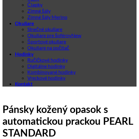
Čiapky
Zimné šály
Zimné šály Merino
Okuliare
Slnečné okuliare
Okuliare pre šoférov
Športové okuliare
Okuliare na počítač
Hodinky
Ručičkové hodinky
Digitálne hodinky
Kombinované hodinky
Vreckové hodinky
Kontakt
Pánsky kožený opasok s
automatickou prackou PEARL
STANDARD