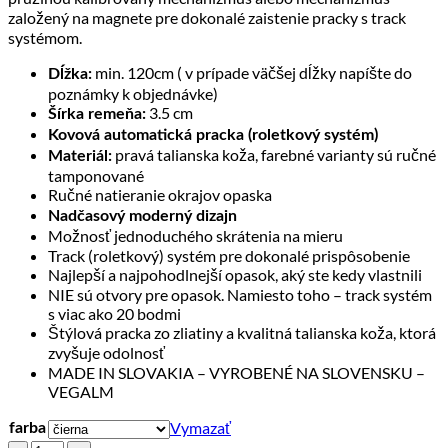
založený na magnete pre dokonalé zaistenie pracky s track
systémom.
min. 120cm ( v prípade väčšej dĺžky napíšte do
Dĺžka:
poznámky k objednávke)
3.5 cm
Šírka remeňa:
Kovová automatická pracka (roletkový systém)
pravá talianska koža, farebné varianty sú ručné
Materiál:
tamponované
Ručné natieranie okrajov opaska
Nadčasový moderný dizajn
Možnosť jednoduchého skrátenia na mieru
Track (roletkový) systém pre dokonalé prispôsobenie
Najlepší a najpohodlnejší opasok, aký ste kedy vlastnili
NIE sú otvory pre opasok. Namiesto toho – track systém
s viac ako 20 bodmi
Štýlová pracka zo zliatiny a kvalitná talianska koža, ktorá
zvyšuje odolnosť
MADE IN SLOVAKIA – VYROBENÉ NA SLOVENSKU –
VEGALM
Vymazať
farba