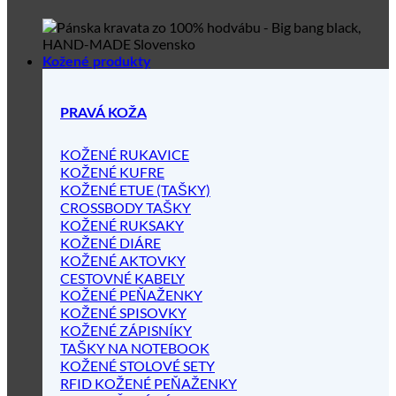
Kožené produkty
PRAVÁ KOŽA
KOŽENÉ RUKAVICE
KOŽENÉ KUFRE
KOŽENÉ ETUE (TAŠKY)
CROSSBODY TAŠKY
KOŽENÉ RUKSAKY
KOŽENÉ DIÁRE
KOŽENÉ AKTOVKY
CESTOVNÉ KABELY
KOŽENÉ PEŇAŽENKY
KOŽENÉ SPISOVKY
KOŽENÉ ZÁPISNÍKY
TAŠKY NA NOTEBOOK
KOŽENÉ STOLOVÉ SETY
RFID KOŽENÉ PEŇAŽENKY