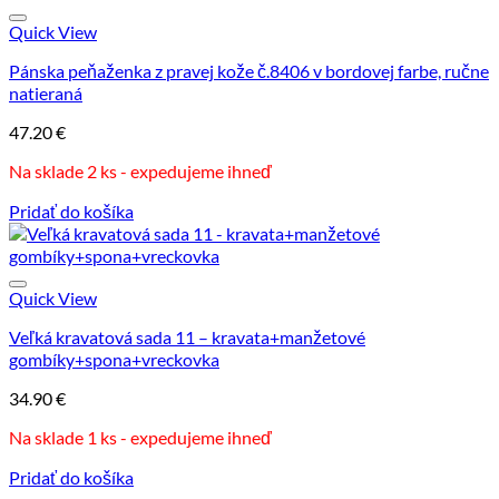
Quick View
Pánska peňaženka z pravej kože č.8406 v bordovej farbe, ručne
natieraná
47.20
€
Na sklade 2 ks - expedujeme ihneď
Pridať do košíka
Quick View
Veľká kravatová sada 11 – kravata+manžetové
gombíky+spona+vreckovka
34.90
€
Na sklade 1 ks - expedujeme ihneď
Pridať do košíka