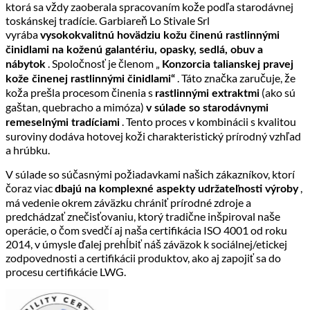
ktorá sa vždy zaoberala spracovaním kože podľa starodávnej
toskánskej tradície. Garbiareň Lo Stivale Srl
vyrába
vysokokvalitnú hovädziu kožu činenú rastlinnými
činidlami na koženú galantériu, opasky, sedlá, obuv a
. Spoločnosť je členom „
nábytok
Konzorcia talianskej pravej
. Táto značka zaručuje, že
kože činenej rastlinnými činidlami“
koža prešla procesom činenia s
(ako sú
rastlinnými extraktmi
gaštan, quebracho a mimóza)
v súlade so starodávnymi
. Tento proces v kombinácii s kvalitou
remeselnými tradíciami
suroviny dodáva hotovej koži charakteristický prírodný vzhľad
a hrúbku.
V súlade so súčasnými požiadavkami našich zákazníkov, ktorí
čoraz viac
,
dbajú na komplexné aspekty udržateľnosti výroby
má vedenie okrem záväzku chrániť prírodné zdroje a
predchádzať znečisťovaniu, ktorý tradične inšpiroval naše
operácie, o čom svedčí aj naša certifikácia ISO 4001 od roku
2014, v úmysle ďalej prehĺbiť náš záväzok k sociálnej/etickej
zodpovednosti a certifikácii produktov, ako aj zapojiť sa do
procesu certifikácie LWG.