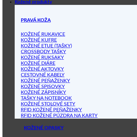
Kožené produkty
PRAVÁ KOŽA
KOŽENÉ RUKAVICE
KOŽENÉ KUFRE
KOŽENÉ ETUE (TAŠKY)
CROSSBODY TAŠKY
KOŽENÉ RUKSAKY
KOŽENÉ DIÁRE
KOŽENÉ AKTOVKY
CESTOVNÉ KABELY
KOŽENÉ PEŇAŽENKY
KOŽENÉ SPISOVKY
KOŽENÉ ZÁPISNÍKY
TAŠKY NA NOTEBOOK
KOŽENÉ STOLOVÉ SETY
RFID KOŽENÉ PEŇAŽENKY
RFID KOŽENÉ PÚZDRA NA KARTY
KOŽENÉ OPASKY