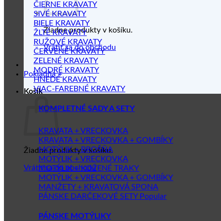
ČIERNE KRAVATY
SIVÉ KRAVATY
BIELE KRAVATY
Žiadne produkty v košíku.
ŽLTÉ KRAVATY
RUŽOVÉ KRAVATY
Vrátiť sa do obchodu
ČERVENÉ KRAVATY
ZELENÉ KRAVATY
MODRÉ KRAVATY
Pokladňa
+
HNEDÉ KRAVATY
VIAC-FAREBNÉ KRAVATY
Košík
KOMPLETNÉ SADY A SETY
KRAVATA + VRECKOVKA
KRAVATA + VRECKOVKA + GOMBÍKY
MOTÝLIK + BROŠŇA
Žiadne produkty v košíku.
MOTÝLIK + VRECKOVKA
Vrátiť sa do obchodu
MOTÝLIK + KOŽENÉ TRAKY
MOTÝLIK + VRECKOVKA + GOMBÍKY
MANŽETY + KRAVATOVÁ SPONA
PÁNSKE DARČEKOVÉ SETY
PÁNSKE MOTÝLIKY