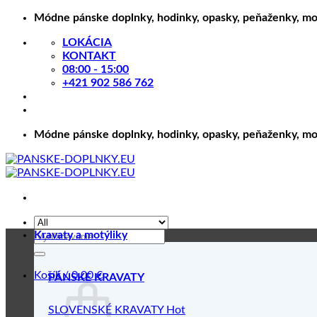
Skip
Módne pánske doplnky, hodinky, opasky, peňaženky, motý
to
LOKÁCIA
content
KONTAKT
08:00 - 15:00
+421 902 586 762
Módne pánske doplnky, hodinky, opasky, peňaženky, motý
Hľadať:
Kravaty a motýliky
Košík /
0.00
€
PÁNSKE KRAVATY
SLOVENSKÉ KRAVATY