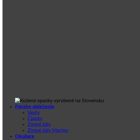
Pánske oblečenie
Vesty
Čiapky
Zimné šály
Zimné šály Merino
Okuliare