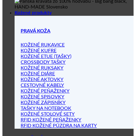
Kožené produkty
PRAVÁ KOŽA
KOŽENÉ RUKAVICE
KOŽENÉ KUFRE
KOŽENÉ ETUE (TAŠKY)
CROSSBODY TAŠKY
KOŽENÉ RUKSAKY
KOŽENÉ DIÁRE
KOŽENÉ AKTOVKY
CESTOVNÉ KABELY
KOŽENÉ PEŇAŽENKY
KOŽENÉ SPISOVKY
KOŽENÉ ZÁPISNÍKY
TAŠKY NA NOTEBOOK
KOŽENÉ STOLOVÉ SETY
RFID KOŽENÉ PEŇAŽENKY
RFID KOŽENÉ PÚZDRA NA KARTY