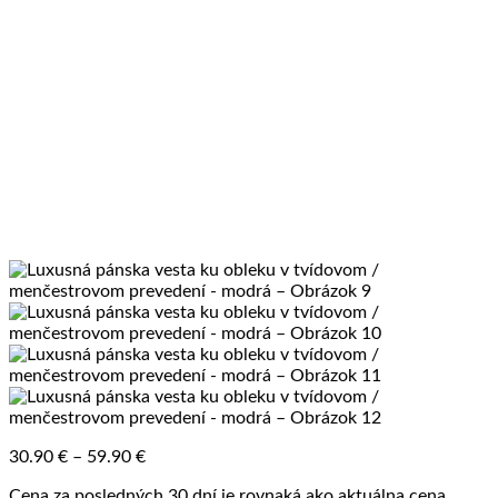
Price
30.90
€
–
59.90
€
range:
Cena za posledných 30 dní je rovnaká ako aktuálna cena
30.90 €