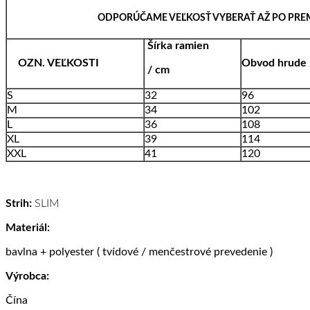
ODPORÚČAME VEĽKOSŤ VYBERAŤ AŽ PO PREM
Šírka ramien
OZN. VEĽKOSTI
Obvod hrude
/ cm
S
32
96
M
34
102
L
36
108
XL
39
114
XXL
41
120
Strih:
SLIM
Materiál:
bavlna + polyester ( tvídové / menčestrové prevedenie )
Výrobca:
Čína