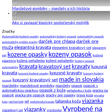
vesty
na
apr
k
Kravata
Žiadne
Manžetové gombíky – manžety a ich história
obleku
–
komentáre
13
pár
na
júl
zaujímavostí
Manžetové
Žiadne
Ako si zaviazať klasický spoločenský motýlik
a
gombíky
komentáre
Značky
na
tipov
–
Ako
ako
manžety
Automatické kožené opasky
automatický kožený opasok
automatický opasok
darček pre chlapa
darček pre
si
na
a
automatický systém pracky
zaviazať
to.
ich
elegantná kravata
muža
elegantný kravatový set
elegantný
klasický
história
kozeny opasok
kozene opasky
spoločenský
set
kožená
motýlik
galantéria
kožená peňaženka
kožené peňaženky
kožený opasok
kravata
kravatový set
kravaty
luxusná
automatický
kravata
luxusné kravaty
luxusné kožené opasky
luxusný kožený
made in slovakia
luxusný kravatový set
opasok
manžetky
manžetové gombíky
manžety
opasok s
opasok
opasok z kože
automatickou prackou
pracka na
peňaženka z kože
opasok
pracka pre opasok
pracky pre opasky
prava koza
prírodná
viazanka
talianska koža
set
ratchet belt
koža
spoločenská kravata
Vyrobené na
viazanky
viazankový set
vreckovka