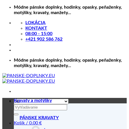
Skip
Módne pánske doplnky, hodinky, opasky, peňaženky,
to
motýliky, kravaty, manžety...
content
LOKÁCIA
KONTAKT
08:00 - 15:00
+421 902 586 762
Módne pánske doplnky, hodinky, opasky, peňaženky,
motýliky, kravaty, manžety...
Kravaty a motýliky
Hľadať:
PÁNSKE KRAVATY
Košík /
0.00
€