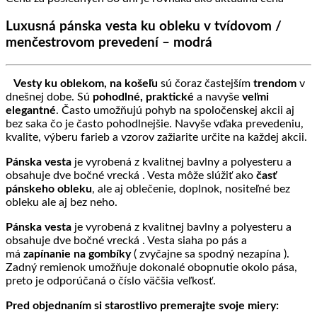
through
Luxusná pánska vesta ku obleku v tvídovom /
59.90 €
menčestrovom prevedení – modrá
Vesty ku oblekom, na košeľu
sú čoraz častejším
trendom
v
dnešnej dobe. Sú
pohodlné, praktické
a navyše
veľmi
elegantné
. Často umožňujú pohyb na spoločenskej akcii aj
bez saka čo je často pohodlnejšie. Navyše vďaka prevedeniu,
kvalite, výberu farieb a vzorov zažiarite určite na každej akcii.
Pánska vesta
je vyrobená z kvalitnej bavlny a polyesteru a
obsahuje dve bočné vrecká . Vesta môže slúžiť ako
časť
pánskeho obleku
, ale aj oblečenie, doplnok, nositeľné bez
obleku ale aj bez neho.
Pánska vesta
je vyrobená z kvalitnej bavlny a polyesteru a
obsahuje dve bočné vrecká . Vesta siaha po pás a
má
zapínanie na gombíky
( zvyčajne sa spodný nezapína ).
Zadný remienok umožňuje dokonalé obopnutie okolo pása,
preto je odporúčaná o číslo väčšia veľkosť.
Pred objednaním si starostlivo premerajte svoje miery: