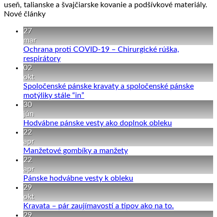
useň, talianske a švajčiarske kovanie a podšívkové materiály.
Nové články
27
mar
Ochrana proti COVID-19 – Chirurgické rúška,
Žiadne
respirátory
komentáre
02
na
okt
Ochrana
Spoločenské pánske kravaty a spoločenské pánske
proti
Žiadne
motýliky stále “in”
COVID-
komentáre
30
19
na
jún
–
Spoločenské
Žiadne
Hodvábne pánske vesty ako doplnok obleku
Chirurgické
pánske
komentáre
22
rúška,
kravaty
na
apr
respirátory
a
Hodvábne
Žiadne
Manžetové gombíky a manžety
spoločenské
pánske
komentáre
22
pánske
na
vesty
apr
motýliky
Manžetové
ako
Žiadne
Pánske hodvábne vesty k obleku
stále
gombíky
doplnok
komentáre
29
“in”
a
na
obleku
okt
manžety
Pánske
Žiadne
Kravata – pár zaujímavostí a tipov ako na to.
hodvábne
komentáre
29