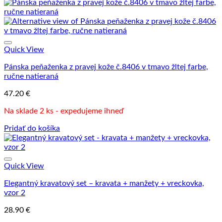
Quick View
Pánska peňaženka z pravej kože č.8406 v tmavo žltej farbe,
ručne natieraná
47.20
€
Na sklade 2 ks - expedujeme ihneď
Pridať do košíka
Quick View
Elegantný kravatový set – kravata + manžety + vreckovka,
vzor 2
28.90
€