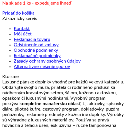
Na sklade 1 ks - expedujeme ihneď
Pridať do košíka
Zákaznícky servis
Kontakt
Môj účet
Reklamácia tovaru
Odstúpenie od zmluvy
Obchodné podmienky
Reklamačné podmienky
Zásady ochrany osobných údajov
Alternatívne riešenie sporov
Kto sme
Luxusné pánske doplnky vhodné pre každú vekovú kategóriu.
Obdarujte svojho muža, priateľa či rodinného príslušníka
nádherným kravatovým setom, šálom, koženou aktovkou,
opaskom či luxusnými hodinkami. Výrobný program
pokrýva
kompletne manažersku oblasť
, t.j. aktovky, spisovky,
diáre, pilotné kufre, cestovný program, dokladovky, puzdra,
peňaženky, reklamné predmety z kože a iné doplnky. Výrobky
sú výhradne z luxusných materiálov. Používa sa pravá
hovädzia a teľacia useň, exkluzívna – ručne tamponovaná