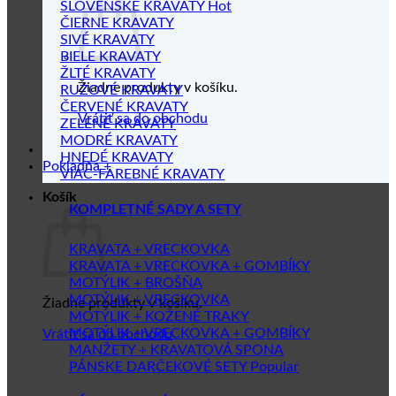
SLOVENSKÉ KRAVATY
ČIERNE KRAVATY
SIVÉ KRAVATY
BIELE KRAVATY
ŽLTÉ KRAVATY
Žiadne produkty v košíku.
RUŽOVÉ KRAVATY
ČERVENÉ KRAVATY
Vrátiť sa do obchodu
ZELENÉ KRAVATY
MODRÉ KRAVATY
HNEDÉ KRAVATY
Pokladňa
+
VIAC-FAREBNÉ KRAVATY
Košík
KOMPLETNÉ SADY A SETY
KRAVATA + VRECKOVKA
KRAVATA + VRECKOVKA + GOMBÍKY
MOTÝLIK + BROŠŇA
MOTÝLIK + VRECKOVKA
Žiadne produkty v košíku.
MOTÝLIK + KOŽENÉ TRAKY
MOTÝLIK + VRECKOVKA + GOMBÍKY
Vrátiť sa do obchodu
MANŽETY + KRAVATOVÁ SPONA
PÁNSKE DARČEKOVÉ SETY