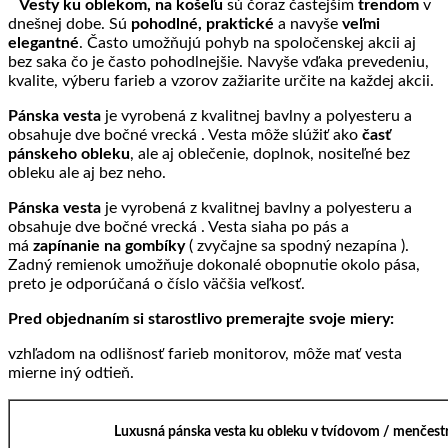
Vesty ku oblekom, na košeľu
sú čoraz častejším
trendom
v
dnešnej dobe. Sú
pohodlné, praktické
a navyše
veľmi
elegantné
. Často umožňujú pohyb na spoločenskej akcii aj
bez saka čo je často pohodlnejšie. Navyše vďaka prevedeniu,
kvalite, výberu farieb a vzorov zažiarite určite na každej akcii.
Pánska vesta
je vyrobená z kvalitnej bavlny a polyesteru a
obsahuje dve bočné vrecká . Vesta môže slúžiť ako
časť
pánskeho obleku
, ale aj oblečenie, doplnok, nositeľné bez
obleku ale aj bez neho.
Pánska vesta
je vyrobená z kvalitnej bavlny a polyesteru a
obsahuje dve bočné vrecká . Vesta siaha po pás a
má
zapínanie na gombíky
( zvyčajne sa spodný nezapína ).
Zadný remienok umožňuje dokonalé obopnutie okolo pása,
preto je odporúčaná o číslo väčšia veľkosť.
Pred objednaním si starostlivo premerajte svoje miery:
vzhľadom na odlišnosť farieb monitorov, môže mať vesta
mierne iný odtieň.
Luxusná pánska vesta ku obleku v tvídovom / menčes