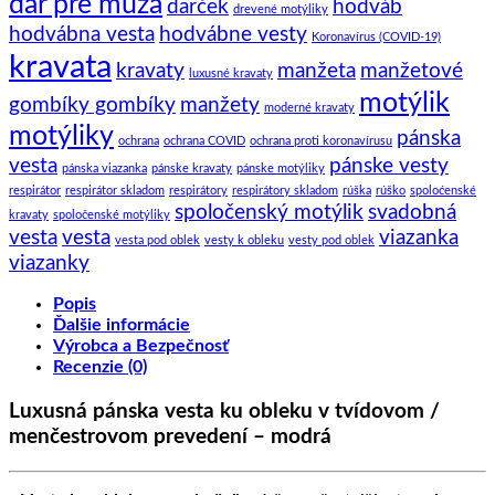
dar pre muža
darček
hodváb
drevené motýliky
hodvábna vesta
hodvábne vesty
Koronavírus (COVID-19)
kravata
kravaty
manžeta
manžetové
luxusné kravaty
motýlik
gombíky gombíky
manžety
moderné kravaty
motýliky
pánska
ochrana
ochrana COVID
ochrana proti koronavírusu
vesta
pánske vesty
pánska viazanka
pánske kravaty
pánske motýliky
respirátor
respirátor skladom
respirátory
respirátory skladom
rúška
rúško
spoloćenské
spoločenský motýlik
svadobná
kravaty
spoločenské motýliky
vesta
vesta
viazanka
vesta pod oblek
vesty k obleku
vesty pod oblek
viazanky
Popis
Ďalšie informácie
Výrobca a Bezpečnosť
Recenzie (0)
Luxusná pánska vesta ku obleku v tvídovom /
menčestrovom prevedení – modrá