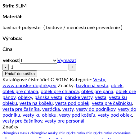
Strih:
SLIM
Materiál:
bavlna + polyester ( tvídové / menčestrové prevedenie )
Výrobca:
Čína
velkost
Vymazať
množstvo
Luxusná
Pridať do košíka
pánska
Katalógové číslo:
Vief.G.S01M
Kategórie:
Vesty
,
vesta
www.panske-doplnky.eu
Značky:
bavlnená vesta
,
oblek
,
ku
oblek pre chlapa
,
oblek pre chlapca
,
oblek pre pána
,
oblek pre
obleku
pánov
,
obleky
,
pánska vesta
,
pánske vesty
,
vesta
,
vesta ku
v
obleku
,
vesta na košeľu
,
vesta pod oblek
,
vesta pre čašníčku
,
tvídovom
vesta pre čašníka
,
vestićka
,
vesty
,
vesty do podnikov
,
vesty do
/
podniku
,
vesty ku obleku
,
vesty pod košeľu
,
vesty pod oblek
,
menčestrovom
vesty pre čašníkov
,
vesty pre personál
prevedení
Značky
-
chirurgická maska
chirurgické masky
chirurgické rúška
chirurgické rúško
coronavirus
modrá