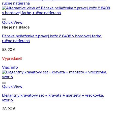
Quick View
Nie je na sklade
Pánska peňaženka z pravej kože č.8408 v bordovej farbe,
ručne natieraná
58.20
€
Vypredané!
Viac info
Quick View
Elegantný kravatový set – kravata + manžety + vreckovka,
vzor 6
28.90
€