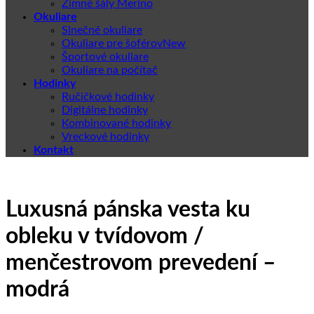
Zimné šály Merino
Okuliare
Slnečné okuliare
Okuliare pre šoférov
Športové okuliare
Okuliare na počítač
Hodinky
Ručičkové hodinky
Digitálne hodinky
Kombinované hodinky
Vreckové hodinky
Kontakt
Luxusná pánska vesta ku
obleku v tvídovom /
menčestrovom prevedení –
modrá