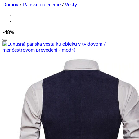
Domov
/
Pánske oblečenie
/
Vesty
-48%