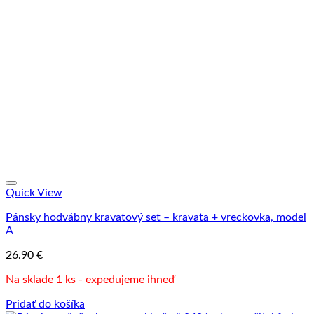
Quick View
Pánsky hodvábny kravatový set – kravata + vreckovka, model
A
26.90
€
Na sklade 1 ks - expedujeme ihneď
Pridať do košíka