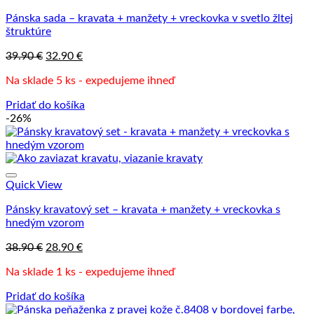
Pánska sada – kravata + manžety + vreckovka v svetlo žltej
štruktúre
Pôvodná
Aktuálna
39.90
€
32.90
€
cena
cena
Na sklade 5 ks - expedujeme ihneď
bola:
je:
39.90 €.
32.90 €.
Pridať do košíka
-26%
Quick View
Pánsky kravatový set – kravata + manžety + vreckovka s
hnedým vzorom
Pôvodná
Aktuálna
38.90
€
28.90
€
cena
cena
Na sklade 1 ks - expedujeme ihneď
bola:
je:
38.90 €.
28.90 €.
Pridať do košíka