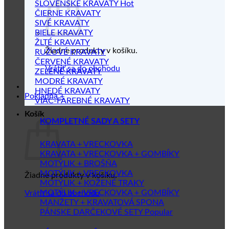
SLOVENSKÉ KRAVATY
ČIERNE KRAVATY
SIVÉ KRAVATY
BIELE KRAVATY
ŽLTÉ KRAVATY
Žiadne produkty v košíku.
RUŽOVÉ KRAVATY
ČERVENÉ KRAVATY
Vrátiť sa do obchodu
ZELENÉ KRAVATY
MODRÉ KRAVATY
HNEDÉ KRAVATY
Pokladňa
+
VIAC-FAREBNÉ KRAVATY
Košík
KOMPLETNÉ SADY A SETY
KRAVATA + VRECKOVKA
KRAVATA + VRECKOVKA + GOMBÍKY
MOTÝLIK + BROŠŇA
MOTÝLIK + VRECKOVKA
Žiadne produkty v košíku.
MOTÝLIK + KOŽENÉ TRAKY
MOTÝLIK + VRECKOVKA + GOMBÍKY
Vrátiť sa do obchodu
MANŽETY + KRAVATOVÁ SPONA
PÁNSKE DARČEKOVÉ SETY