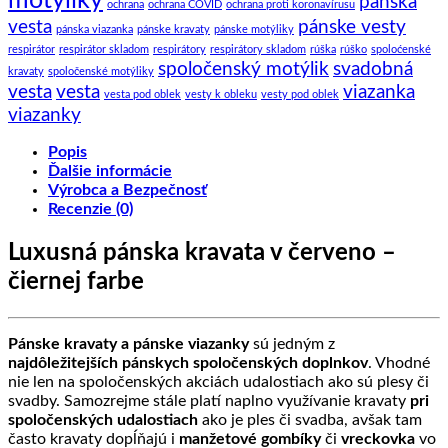
motýliky
pánska
ochrana
ochrana COVID
ochrana proti koronavírusu
vesta
pánske vesty
pánska viazanka
pánske kravaty
pánske motýliky
respirátor
respirátor skladom
respirátory
respirátory skladom
rúška
rúško
spoloćenské
spoločenský motýlik
svadobná
kravaty
spoločenské motýliky
vesta
vesta
viazanka
vesta pod oblek
vesty k obleku
vesty pod oblek
viazanky
Popis
Ďalšie informácie
Výrobca a Bezpečnosť
Recenzie (0)
Luxusná pánska kravata v červeno –
čiernej farbe
Pánske kravaty a pánske viazanky
sú jedným z
najdôležitejších pánskych spoločenských doplnkov
. Vhodné
nie len na spoločenských akciách udalostiach ako sú plesy či
svadby. Samozrejme stále platí naplno využívanie kravaty
pri
spoločenských udalostiach
ako je ples či svadba, avšak tam
často kravaty dopĺňajú i
manžetové gombíky
či
vreckovka
vo