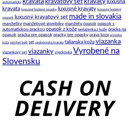
kravata
kravatový set
kravaty
luxusná
automatický
kravata
luxusné kravaty
luxusné kožené opasky
luxusný kožený
made in slovakia
luxusný kravatový set
opasok
manžetky
manžetové gombíky
manžety
opasok s
opasok
opasok z kože
automatickou prackou
pracka na
peňaženka z kože
opasok
pracka pre opasok
pracky pre opasky
prava koza
prírodná
viazanka
talianska koža
set
ratchet belt
koža
spoločenská kravata
Vyrobené na
viazanky
viazankový set
vreckovka
Slovensku
C
D