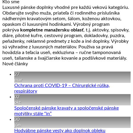
Kto sme
Luxusné pánske doplnky vhodné pre každú vekovú kategóriu.
Obdarujte svojho muža, priateľa či rodinného príslušníka
nádherným kravatovým setom, šálom, koženou aktovkou,
opaskom či luxusnými hodinkami. Výrobný program
pokrýva
kompletne manažersku oblasť
, t.j. aktovky, spisovky,
diáre, pilotné kufre, cestovný program, dokladovky, puzdra,
peňaženky, reklamné predmety z kože a iné doplnky. Výrobky
sú výhradne z luxusných materiálov. Používa sa pravá
hovädzia a teľacia useň, exkluzívna – ručne tamponovaná
useň, talianske a švajčiarske kovanie a podšívkové materiály.
Nové články
27
mar
Ochrana proti COVID-19 – Chirurgické rúška,
Žiadne
respirátory
komentáre
02
na
okt
Ochrana
Spoločenské pánske kravaty a spoločenské pánske
proti
Žiadne
motýliky stále “in”
COVID-
komentáre
30
19
na
jún
–
Spoločenské
Žiadne
Hodvábne pánske vesty ako doplnok obleku