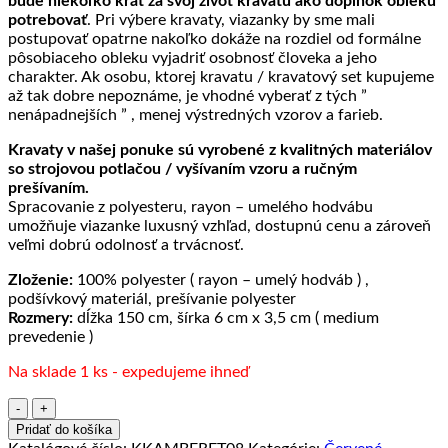
bude niekoľko krát za svoj život kravatu ako doplnok obleku
potrebovať
. Pri výbere kravaty, viazanky by sme mali
postupovať opatrne nakoľko dokáže na rozdiel od formálne
pôsobiaceho obleku vyjadriť osobnosť človeka a jeho
charakter. Ak osobu, ktorej kravatu / kravatový set kupujeme
až tak dobre nepoznáme, je vhodné vyberať z tých ”
nenápadnejších ” , menej výstredných vzorov a farieb.
Kravaty v našej ponuke sú vyrobené z kvalitných materiálov
so strojovou potlačou / vyšívaním vzoru a ručným
prešívaním.
Spracovanie z polyesteru, rayon – umelého hodvábu
umožňuje viazanke luxusný vzhľad, dostupnú cenu a zároveň
veľmi dobrú odolnosť a trvácnosť.
Zloženie:
100% polyester ( rayon – umelý hodváb ) ,
podšívkový materiál, prešívanie polyester
Rozmery:
dĺžka 150 cm, šírka 6 cm x 3,5 cm ( medium
prevedenie )
Na sklade 1 ks - expedujeme ihneď
množstvo
Luxusná
Pridať do košíka
pánska