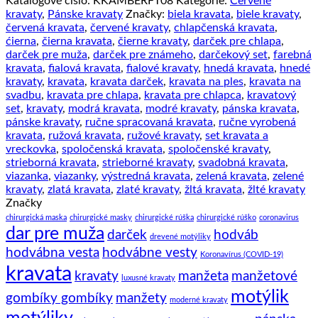
Katalógové číslo:
KKAMBERFT08
Kategórie:
Červené
kravata
kravaty
,
Pánske kravaty
Značky:
biela kravata
,
biele kravaty
,
v
červená kravata
,
červené kravaty
,
chlapčenská kravata
,
červeno
ćierna
,
čierna kravata
,
čierne kravaty
,
darček pre chlapa
,
-
darček pre muža
,
darček pre známeho
,
darčekový set
,
farebná
čiernej
kravata
,
fialová kravata
,
fialové kravaty
,
hnedá kravata
,
hnedé
farbe
kravaty
,
kravata
,
kravata darček
,
kravata na ples
,
kravata na
svadbu
,
kravata pre chlapa
,
kravata pre chlapca
,
kravatový
set
,
kravaty
,
modrá kravata
,
modré kravaty
,
pánska kravata
,
pánske kravaty
,
ručne spracovaná kravata
,
ručne vyrobená
kravata
,
ružová kravata
,
ružové kravaty
,
set kravata a
vreckovka
,
spoločenská kravata
,
spoločenské kravaty
,
strieborná kravata
,
strieborné kravaty
,
svadobná kravata
,
viazanka
,
viazanky
,
výstredná kravata
,
zelená kravata
,
zelené
kravaty
,
zlatá kravata
,
zlaté kravaty
,
žltá kravata
,
žlté kravaty
Značky
chirurgická maska
chirurgické masky
chirurgické rúška
chirurgické rúško
coronavirus
dar pre muža
darček
hodváb
drevené motýliky
hodvábna vesta
hodvábne vesty
Koronavírus (COVID-19)
kravata
kravaty
manžeta
manžetové
luxusné kravaty
motýlik
gombíky gombíky
manžety
moderné kravaty