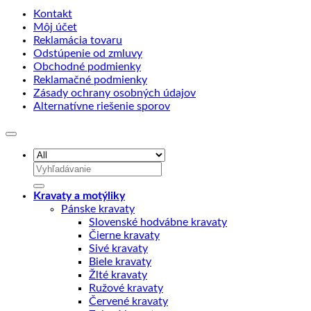
Kontakt
Môj účet
Reklamácia tovaru
Odstúpenie od zmluvy
Obchodné podmienky
Reklamačné podmienky
Zásady ochrany osobných údajov
Alternatívne riešenie sporov
Hľadať:
Kravaty a motýliky
Pánske kravaty
Slovenské hodvábne kravaty
Čierne kravaty
Sivé kravaty
Biele kravaty
Žlté kravaty
Ružové kravaty
Červené kravaty