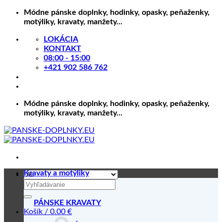
Skip
Módne pánske doplnky, hodinky, opasky, peňaženky,
to
motýliky, kravaty, manžety...
content
LOKÁCIA
KONTAKT
08:00 - 15:00
+421 902 586 762
Módne pánske doplnky, hodinky, opasky, peňaženky,
motýliky, kravaty, manžety...
Kravaty a motýliky
Hľadať:
PÁNSKE KRAVATY
Košík /
0.00
€