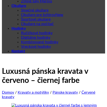
Zimné šály Merino
Okuliare
Slnečné okuliare
Okuliare pre šoférov
Športové okuliare
Okuliare na počítač
Hodinky
Ručičkové hodinky
Digitálne hodinky
Kombinované hodinky
Vreckové hodinky
Kontakt
Luxusná pánska kravata v
červeno – čiernej farbe
Domov
/
Kravaty a motýliky
/
Pánske kravaty
/
Červené
kravaty