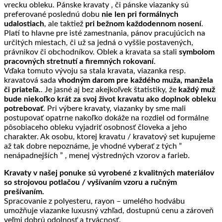
vrecku obleku. Pánske kravaty , či pánske viazanky sú
preferované poslednú dobu
nie len pri formálnych
udalostiach
, ale taktiež
pri bežnom každodennom nosení
.
Platí to hlavne pre isté zamestnania, pánov pracujúcich na
určitých miestach, či už sa jedná o vyššie postavených,
právnikov či obchodníkov. Oblek a kravata sa stali
symbolom
pracovných stretnutí a firemných rokovaní
.
Vďaka tomuto vývoju sa stala kravata, viazanka resp.
kravatová sada
vhodným darom pre každého muža, manžela
či priateľa.
. Je jasné aj bez akejkoľvek štatistiky, že
každý muž
bude niekoľko krát za svoj život kravatu ako doplnok obleku
potrebovať
. Pri výbere kravaty, viazanky by sme mali
postupovať opatrne nakoľko dokáže na rozdiel od formálne
pôsobiaceho obleku vyjadriť osobnosť človeka a jeho
charakter. Ak osobu, ktorej kravatu / kravatový set kupujeme
až tak dobre nepoznáme, je vhodné vyberať z tých ”
nenápadnejších ” , menej výstredných vzorov a farieb.
Kravaty v našej ponuke sú vyrobené z kvalitných materiálov
so strojovou potlačou / vyšívaním vzoru a ručným
prešívaním.
Spracovanie z polyesteru, rayon – umelého hodvábu
umožňuje viazanke luxusný vzhľad, dostupnú cenu a zároveň
veľmi dobrú odolnosť a trvácnosť.