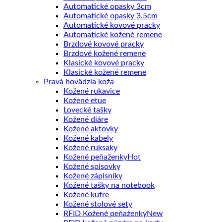
Automatické opasky 3cm
Automatické opasky 3.5cm
Automatické kovové pracky
Automatické kožené remene
Brzdové kovové pracky
Brzdové kožené remene
Klasické kovové pracky
Klasické kožené remene
Pravá hovädzia koža
Kožené rukavice
Kožené etue
Lovecké tašky
Kožené diáre
Kožené aktovky
Kožené kabely
Kožené ruksaky
Kožené peňaženky
Kožené spisovky
Kožené zápisníky
Kožené tašky na notebook
Kožené kufre
Kožené stolové sety
RFID Kožené peňaženky