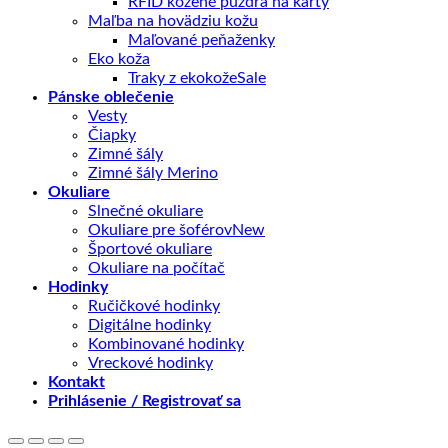
RFID kožené púzdra na karty
Maľba na hovädziu kožu
Maľované peňaženky
Eko koža
Traky z ekokože
Pánske oblečenie
Vesty
Čiapky
Zimné šály
Zimné šály Merino
Okuliare
Slnečné okuliare
Okuliare pre šoférov
Športové okuliare
Okuliare na počítač
Hodinky
Ručičkové hodinky
Digitálne hodinky
Kombinované hodinky
Vreckové hodinky
Kontakt
Prihlásenie / Registrovať sa