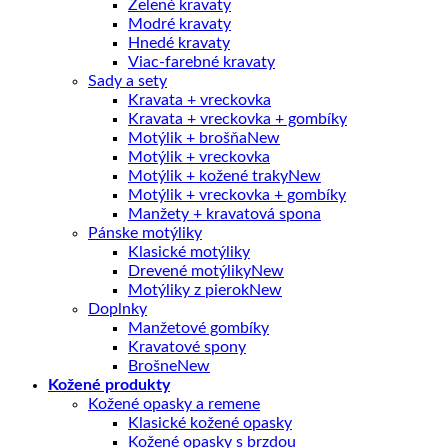
Zelené kravaty
Modré kravaty
Hnedé kravaty
Viac-farebné kravaty
Sady a sety
Kravata + vreckovka
Kravata + vreckovka + gombíky
Motýlik + brošňa
Motýlik + vreckovka
Motýlik + kožené traky
Motýlik + vreckovka + gombíky
Manžety + kravatová spona
Pánske motýliky
Klasické motýliky
Drevené motýliky
Motýliky z pierok
Doplnky
Manžetové gombíky
Kravatové spony
Brošne
Kožené produkty
Kožené opasky a remene
Klasické kožené opasky
Kožené opasky s brzdou