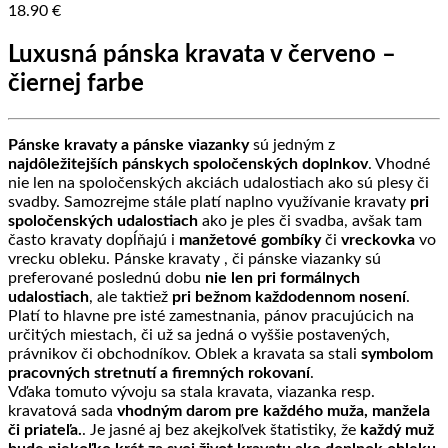
18.90
€
Luxusná pánska kravata v červeno –
čiernej farbe
Pánske kravaty a pánske viazanky
sú jedným z
najdôležitejších pánskych spoločenských doplnkov
. Vhodné
nie len na spoločenských akciách udalostiach ako sú plesy či
svadby. Samozrejme stále platí naplno využívanie kravaty
pri
spoločenských udalostiach
ako je ples či svadba, avšak tam
často kravaty dopĺňajú i
manžetové gombíky
či
vreckovka
vo
vrecku obleku. Pánske kravaty , či pánske viazanky sú
preferované poslednú dobu
nie len pri formálnych
udalostiach
, ale taktiež
pri bežnom každodennom nosení
.
Platí to hlavne pre isté zamestnania, pánov pracujúcich na
určitých miestach, či už sa jedná o vyššie postavených,
právnikov či obchodníkov. Oblek a kravata sa stali
symbolom
pracovných stretnutí a firemných rokovaní
.
Vďaka tomuto vývoju sa stala kravata, viazanka resp.
kravatová sada
vhodným darom pre každého muža, manžela
či priateľa.
. Je jasné aj bez akejkoľvek štatistiky, že
každý muž