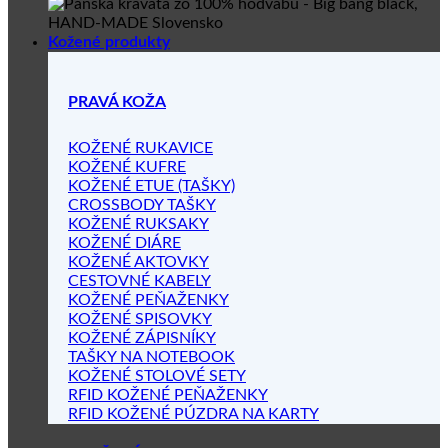
Kožené produkty
PRAVÁ KOŽA
KOŽENÉ RUKAVICE
KOŽENÉ KUFRE
KOŽENÉ ETUE (TAŠKY)
CROSSBODY TAŠKY
KOŽENÉ RUKSAKY
KOŽENÉ DIÁRE
KOŽENÉ AKTOVKY
CESTOVNÉ KABELY
KOŽENÉ PEŇAŽENKY
KOŽENÉ SPISOVKY
KOŽENÉ ZÁPISNÍKY
TAŠKY NA NOTEBOOK
KOŽENÉ STOLOVÉ SETY
RFID KOŽENÉ PEŇAŽENKY
RFID KOŽENÉ PÚZDRA NA KARTY