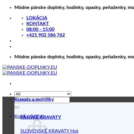
Skip
Módne pánske doplnky, hodinky, opasky, peňaženky, motý
to
LOKÁCIA
content
KONTAKT
08:00 - 15:00
+421 902 586 762
Módne pánske doplnky, hodinky, opasky, peňaženky, motý
Hľadať:
Kravaty a motýliky
Košík /
0.00
€
PÁNSKE KRAVATY
SLOVENSKÉ KRAVATY