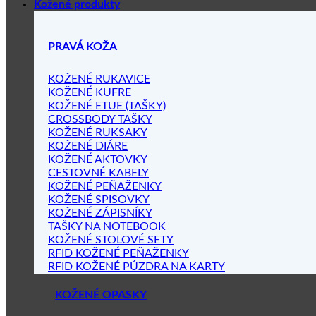
Kožené produkty
PRAVÁ KOŽA
KOŽENÉ RUKAVICE
KOŽENÉ KUFRE
KOŽENÉ ETUE (TAŠKY)
CROSSBODY TAŠKY
KOŽENÉ RUKSAKY
KOŽENÉ DIÁRE
KOŽENÉ AKTOVKY
CESTOVNÉ KABELY
KOŽENÉ PEŇAŽENKY
KOŽENÉ SPISOVKY
KOŽENÉ ZÁPISNÍKY
TAŠKY NA NOTEBOOK
KOŽENÉ STOLOVÉ SETY
RFID KOŽENÉ PEŇAŽENKY
RFID KOŽENÉ PÚZDRA NA KARTY
KOŽENÉ OPASKY