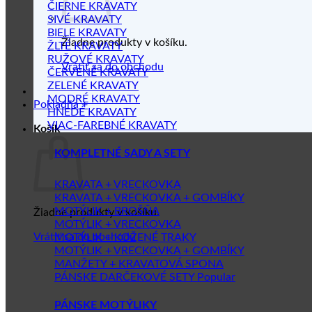
ČIERNE KRAVATY
SIVÉ KRAVATY
BIELE KRAVATY
Žiadne produkty v košíku.
ŽLTÉ KRAVATY
RUŽOVÉ KRAVATY
Vrátiť sa do obchodu
ČERVENÉ KRAVATY
ZELENÉ KRAVATY
MODRÉ KRAVATY
Pokladňa
+
HNEDÉ KRAVATY
VIAC-FAREBNÉ KRAVATY
Košík
KOMPLETNÉ SADY A SETY
KRAVATA + VRECKOVKA
KRAVATA + VRECKOVKA + GOMBÍKY
MOTÝLIK + BROŠŇA
Žiadne produkty v košíku.
MOTÝLIK + VRECKOVKA
Vrátiť sa do obchodu
MOTÝLIK + KOŽENÉ TRAKY
MOTÝLIK + VRECKOVKA + GOMBÍKY
MANŽETY + KRAVATOVÁ SPONA
PÁNSKE DARČEKOVÉ SETY
PÁNSKE MOTÝLIKY