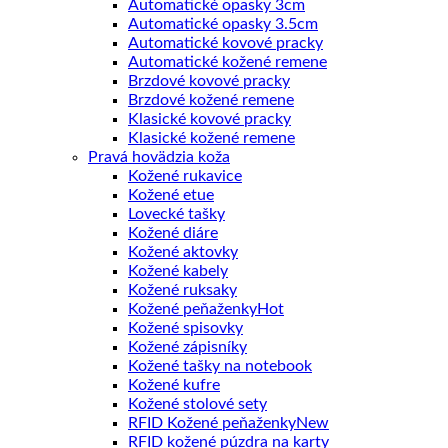
Automatické opasky 3cm
Automatické opasky 3.5cm
Automatické kovové pracky
Automatické kožené remene
Brzdové kovové pracky
Brzdové kožené remene
Klasické kovové pracky
Klasické kožené remene
Pravá hovädzia koža
Kožené rukavice
Kožené etue
Lovecké tašky
Kožené diáre
Kožené aktovky
Kožené kabely
Kožené ruksaky
Kožené peňaženky
Kožené spisovky
Kožené zápisníky
Kožené tašky na notebook
Kožené kufre
Kožené stolové sety
RFID Kožené peňaženky
RFID kožené púzdra na karty