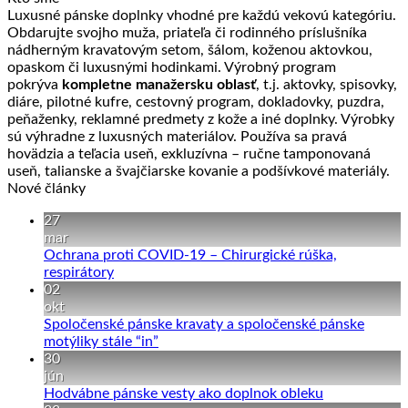
Luxusné pánske doplnky vhodné pre každú vekovú kategóriu.
Obdarujte svojho muža, priateľa či rodinného príslušníka
nádherným kravatovým setom, šálom, koženou aktovkou,
opaskom či luxusnými hodinkami. Výrobný program
pokrýva
kompletne manažersku oblasť
, t.j. aktovky, spisovky,
diáre, pilotné kufre, cestovný program, dokladovky, puzdra,
peňaženky, reklamné predmety z kože a iné doplnky. Výrobky
sú výhradne z luxusných materiálov. Používa sa pravá
hovädzia a teľacia useň, exkluzívna – ručne tamponovaná
useň, talianske a švajčiarske kovanie a podšívkové materiály.
Nové články
27
mar
Ochrana proti COVID-19 – Chirurgické rúška,
Žiadne
respirátory
komentáre
02
na
okt
Ochrana
Spoločenské pánske kravaty a spoločenské pánske
proti
Žiadne
motýliky stále “in”
COVID-
komentáre
30
19
na
jún
–
Spoločenské
Žiadne
Hodvábne pánske vesty ako doplnok obleku