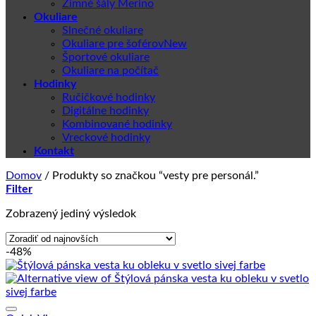
Zimné šály Merino
Okuliare
Slnečné okuliare
Okuliare pre šoférov
Športové okuliare
Okuliare na počítač
Hodinky
Ručičkové hodinky
Digitálne hodinky
Kombinované hodinky
Vreckové hodinky
Kontakt
Domov
/
Produkty so značkou “vesty pre personál.”
Filter
Zobrazený jediný výsledok
-48%