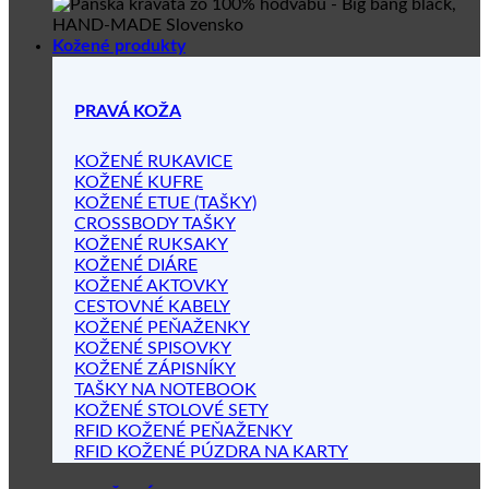
Kožené produkty
PRAVÁ KOŽA
KOŽENÉ RUKAVICE
KOŽENÉ KUFRE
KOŽENÉ ETUE (TAŠKY)
CROSSBODY TAŠKY
KOŽENÉ RUKSAKY
KOŽENÉ DIÁRE
KOŽENÉ AKTOVKY
CESTOVNÉ KABELY
KOŽENÉ PEŇAŽENKY
KOŽENÉ SPISOVKY
KOŽENÉ ZÁPISNÍKY
TAŠKY NA NOTEBOOK
KOŽENÉ STOLOVÉ SETY
RFID KOŽENÉ PEŇAŽENKY
RFID KOŽENÉ PÚZDRA NA KARTY