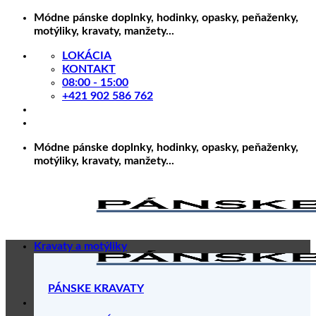
Skip
Módne pánske doplnky, hodinky, opasky, peňaženky,
to
motýliky, kravaty, manžety...
content
LOKÁCIA
KONTAKT
08:00 - 15:00
+421 902 586 762
Módne pánske doplnky, hodinky, opasky, peňaženky,
motýliky, kravaty, manžety...
Kravaty a motýliky
PÁNSKE KRAVATY