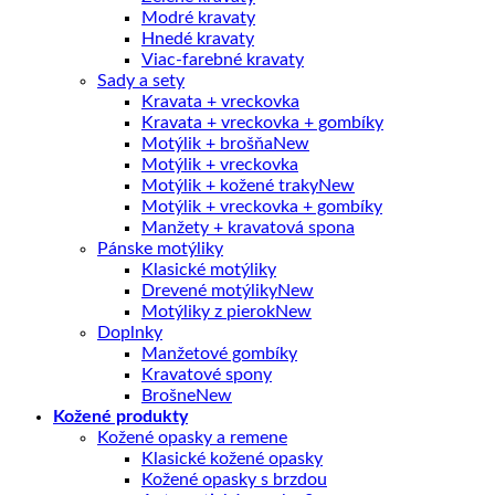
Modré kravaty
Hnedé kravaty
Viac-farebné kravaty
Sady a sety
Kravata + vreckovka
Kravata + vreckovka + gombíky
Motýlik + brošňa
Motýlik + vreckovka
Motýlik + kožené traky
Motýlik + vreckovka + gombíky
Manžety + kravatová spona
Pánske motýliky
Klasické motýliky
Drevené motýliky
Motýliky z pierok
Doplnky
Manžetové gombíky
Kravatové spony
Brošne
Kožené produkty
Kožené opasky a remene
Klasické kožené opasky
Kožené opasky s brzdou