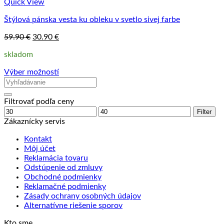
Quick View
Štýlová pánska vesta ku obleku v svetlo sivej farbe
Pôvodná
Aktuálna
59.90
€
30.90
€
cena
cena
skladom
bola:
je:
59.90 €.
30.90 €.
Výber možností
Tento
produkt
má
Filtrovať podľa ceny
viacero
Minimálna
Maximálna
Filter
variantov.
cena
cena
Zákaznícky servis
Možnosti
si
Kontakt
môžete
Môj účet
vybrať
Reklamácia tovaru
na
Odstúpenie od zmluvy
stránke
Obchodné podmienky
produktu.
Reklamačné podmienky
Zásady ochrany osobných údajov
Alternatívne riešenie sporov
Kto sme