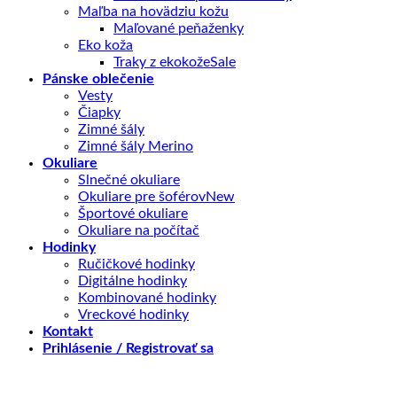
Maľba na hovädziu kožu
Maľované peňaženky
Eko koža
Traky z ekokože
Pánske oblečenie
Vesty
Čiapky
Zimné šály
Zimné šály Merino
Okuliare
Slnečné okuliare
Okuliare pre šoférov
Športové okuliare
Okuliare na počítač
Hodinky
Ručičkové hodinky
Digitálne hodinky
Kombinované hodinky
Vreckové hodinky
Kontakt
Prihlásenie / Registrovať sa