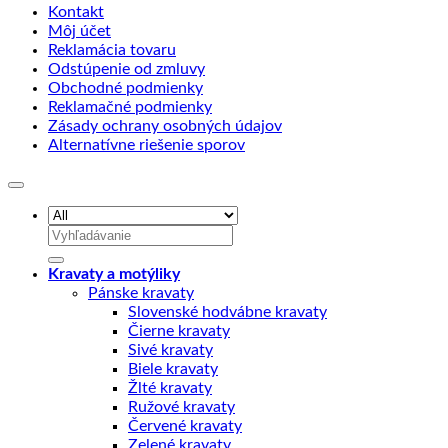
Kontakt
Môj účet
Reklamácia tovaru
Odstúpenie od zmluvy
Obchodné podmienky
Reklamačné podmienky
Zásady ochrany osobných údajov
Alternatívne riešenie sporov
Hľadať:
Kravaty a motýliky
Pánske kravaty
Slovenské hodvábne kravaty
Čierne kravaty
Sivé kravaty
Biele kravaty
Žlté kravaty
Ružové kravaty
Červené kravaty
Zelené kravaty