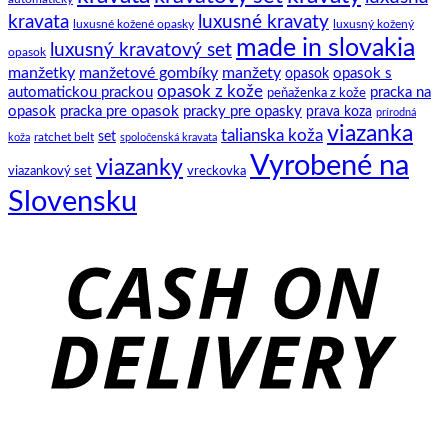
kravata
luxusné kravaty
luxusné kožené opasky
luxusný kožený
made in slovakia
luxusný kravatový set
opasok
manžetky
manžetové gombíky
manžety
opasok s
opasok
opasok z kože
automatickou prackou
pracka na
peňaženka z kože
opasok
pracka pre opasok
pracky pre opasky
prava koza
prírodná
viazanka
talianska koža
set
ratchet belt
koža
spoločenská kravata
Vyrobené na
viazanky
viazankový set
vreckovka
Slovensku
C
D