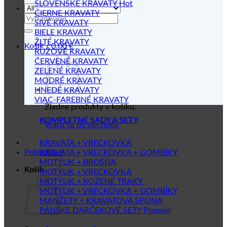
SLOVENSKÉ KRAVATY
ČIERNE KRAVATY
Hľadať:
SIVÉ KRAVATY
BIELE KRAVATY
ŽLTÉ KRAVATY
Košík /
0.00
€
RUŽOVÉ KRAVATY
ČERVENÉ KRAVATY
ZELENÉ KRAVATY
MODRÉ KRAVATY
HNEDÉ KRAVATY
VIAC-FAREBNÉ KRAVATY
Žiadne produkty v košíku.
KOMPLETNÉ SADY A SETY
Vrátiť sa do obchodu
KRAVATA + VRECKOVKA
Pokladňa
+
KRAVATA + VRECKOVKA + GOMBÍKY
MOTÝLIK + BROŠŇA
Košík
MOTÝLIK + VRECKOVKA
MOTÝLIK + KOŽENÉ TRAKY
MOTÝLIK + VRECKOVKA + GOMBÍKY
MANŽETY + KRAVATOVÁ SPONA
PÁNSKE DARČEKOVÉ SETY