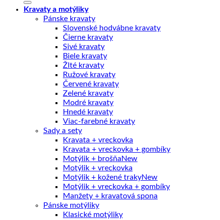
Kravaty a motýliky
Pánske kravaty
Slovenské hodvábne kravaty
Čierne kravaty
Sivé kravaty
Biele kravaty
Žlté kravaty
Ružové kravaty
Červené kravaty
Zelené kravaty
Modré kravaty
Hnedé kravaty
Viac-farebné kravaty
Sady a sety
Kravata + vreckovka
Kravata + vreckovka + gombíky
Motýlik + brošňa
Motýlik + vreckovka
Motýlik + kožené traky
Motýlik + vreckovka + gombíky
Manžety + kravatová spona
Pánske motýliky
Klasické motýliky