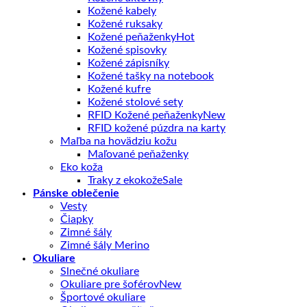
Kožené kabely
Kožené ruksaky
Kožené peňaženky
Kožené spisovky
Kožené zápisníky
Kožené tašky na notebook
Kožené kufre
Kožené stolové sety
RFID Kožené peňaženky
RFID kožené púzdra na karty
Maľba na hovädziu kožu
Maľované peňaženky
Eko koža
Traky z ekokože
Pánske oblečenie
Vesty
Čiapky
Zimné šály
Zimné šály Merino
Okuliare
Slnečné okuliare
Okuliare pre šoférov
Športové okuliare