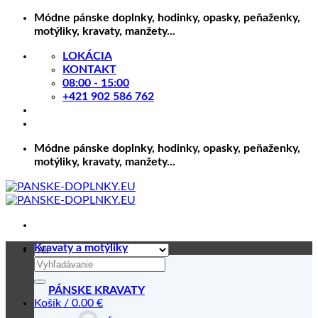
Skip
Módne pánske doplnky, hodinky, opasky, peňaženky,
to
motýliky, kravaty, manžety...
content
LOKÁCIA
KONTAKT
08:00 - 15:00
+421 902 586 762
Módne pánske doplnky, hodinky, opasky, peňaženky,
motýliky, kravaty, manžety...
Kravaty a motýliky
Hľadať:
PÁNSKE KRAVATY
Košík /
0.00
€