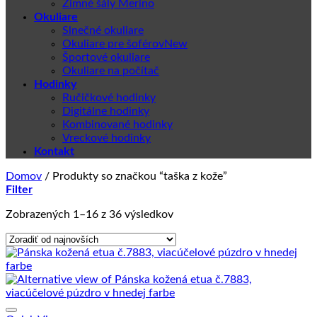
Zimné šály Merino
Okuliare
Slnečné okuliare
Okuliare pre šoférov
Športové okuliare
Okuliare na počítač
Hodinky
Ručičkové hodinky
Digitálne hodinky
Kombinované hodinky
Vreckové hodinky
Kontakt
Domov
/
Produkty so značkou “taška z kože”
Filter
Zoradené
Zobrazených 1–16 z 36 výsledkov
podľa
najnovších