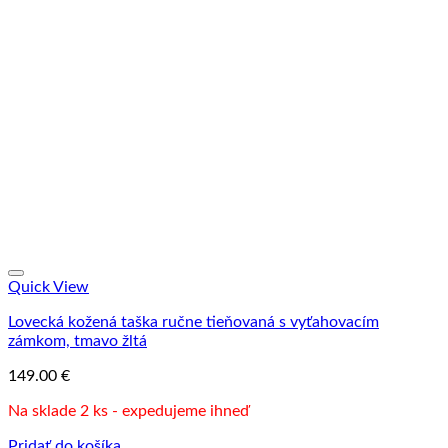
Quick View
Lovecká kožená taška ručne tieňovaná s vyťahovacím
zámkom, tmavo žltá
149.00
€
Na sklade 2 ks - expedujeme ihneď
Pridať do košíka