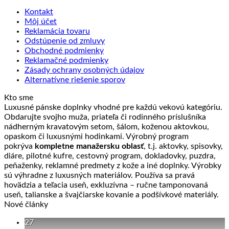
Kontakt
Môj účet
Reklamácia tovaru
Odstúpenie od zmluvy
Obchodné podmienky
Reklamačné podmienky
Zásady ochrany osobných údajov
Alternatívne riešenie sporov
Kto sme
Luxusné pánske doplnky vhodné pre každú vekovú kategóriu.
Obdarujte svojho muža, priateľa či rodinného príslušníka
nádherným kravatovým setom, šálom, koženou aktovkou,
opaskom či luxusnými hodinkami. Výrobný program
pokrýva
kompletne manažersku oblasť
, t.j. aktovky, spisovky,
diáre, pilotné kufre, cestovný program, dokladovky, puzdra,
peňaženky, reklamné predmety z kože a iné doplnky. Výrobky
sú výhradne z luxusných materiálov. Používa sa pravá
hovädzia a teľacia useň, exkluzívna – ručne tamponovaná
useň, talianske a švajčiarske kovanie a podšívkové materiály.
Nové články
27