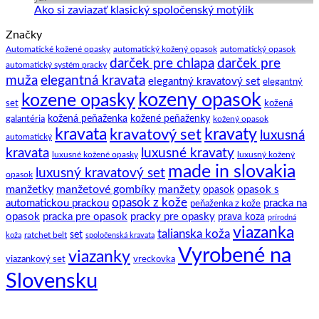
zaujímavostí
Manžetové
Žiadne
Ako si zaviazať klasický spoločenský motýlik
a
gombíky
komentáre
Značky
na
tipov
–
Ako
ako
manžety
Automatické kožené opasky
automatický kožený opasok
automatický opasok
darček pre chlapa
darček pre
si
na
a
automatický systém pracky
zaviazať
to.
ich
elegantná kravata
muža
elegantný kravatový set
elegantný
klasický
história
kozeny opasok
kozene opasky
spoločenský
set
kožená
motýlik
galantéria
kožená peňaženka
kožené peňaženky
kožený opasok
kravata
kravatový set
kravaty
luxusná
automatický
kravata
luxusné kravaty
luxusné kožené opasky
luxusný kožený
made in slovakia
luxusný kravatový set
opasok
manžetky
manžetové gombíky
manžety
opasok s
opasok
opasok z kože
automatickou prackou
pracka na
peňaženka z kože
opasok
pracka pre opasok
pracky pre opasky
prava koza
prírodná
viazanka
talianska koža
set
ratchet belt
koža
spoločenská kravata
Vyrobené na
viazanky
viazankový set
vreckovka
Slovensku
C