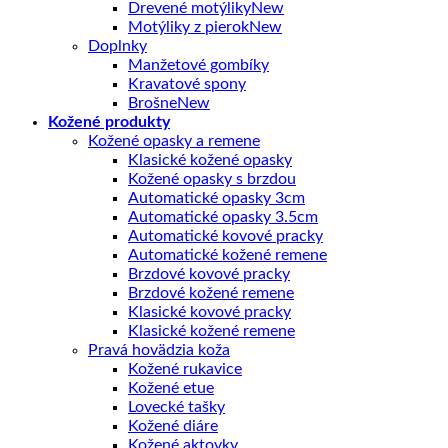
Drevené motýliky
Motýliky z pierok
Doplnky
Manžetové gombíky
Kravatové spony
Brošne
Kožené produkty
Kožené opasky a remene
Klasické kožené opasky
Kožené opasky s brzdou
Automatické opasky 3cm
Automatické opasky 3.5cm
Automatické kovové pracky
Automatické kožené remene
Brzdové kovové pracky
Brzdové kožené remene
Klasické kovové pracky
Klasické kožené remene
Pravá hovädzia koža
Kožené rukavice
Kožené etue
Lovecké tašky
Kožené diáre
Kožené aktovky