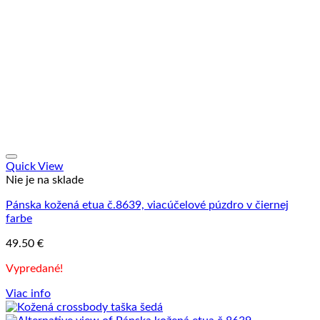
Quick View
Nie je na sklade
Pánska kožená etua č.8639, viacúčelové púzdro v čiernej
farbe
49.50
€
Vypredané!
Viac info