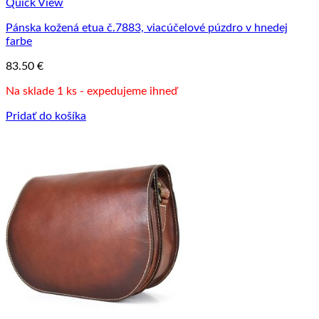
Quick View
Pánska kožená etua č.7883, viacúčelové púzdro v hnedej
farbe
83.50
€
Na sklade 1 ks - expedujeme ihneď
Pridať do košíka