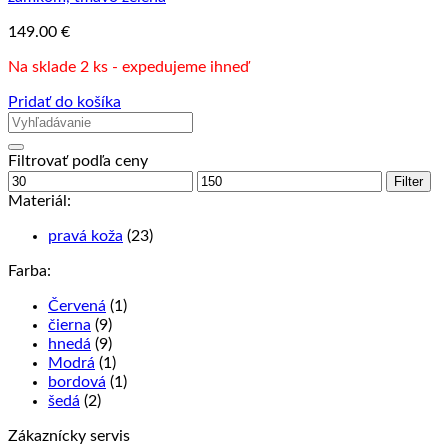
149.00
€
Na sklade 2 ks - expedujeme ihneď
Pridať do košíka
Filtrovať podľa ceny
Minimálna
Maximálna
Filter
cena
cena
Materiál:
pravá koža
(23)
Farba:
Červená
(1)
čierna
(9)
hnedá
(9)
Modrá
(1)
bordová
(1)
šedá
(2)
Zákaznícky servis