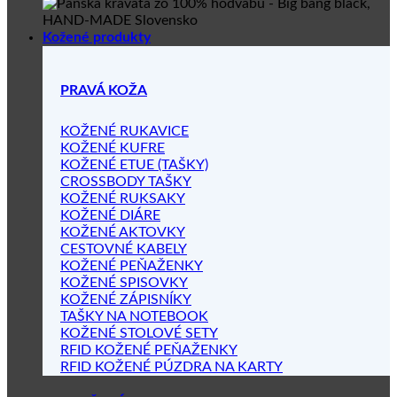
Kožené produkty
PRAVÁ KOŽA
KOŽENÉ RUKAVICE
KOŽENÉ KUFRE
KOŽENÉ ETUE (TAŠKY)
CROSSBODY TAŠKY
KOŽENÉ RUKSAKY
KOŽENÉ DIÁRE
KOŽENÉ AKTOVKY
CESTOVNÉ KABELY
KOŽENÉ PEŇAŽENKY
KOŽENÉ SPISOVKY
KOŽENÉ ZÁPISNÍKY
TAŠKY NA NOTEBOOK
KOŽENÉ STOLOVÉ SETY
RFID KOŽENÉ PEŇAŽENKY
RFID KOŽENÉ PÚZDRA NA KARTY