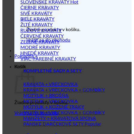
SLOVENSKÉ KRAVATY
ČIERNE KRAVATY
SIVÉ KRAVATY
BIELE KRAVATY
ŽLTÉ KRAVATY
Žiadne produkty v košíku.
RUŽOVÉ KRAVATY
ČERVENÉ KRAVATY
Vrátiť sa do obchodu
ZELENÉ KRAVATY
MODRÉ KRAVATY
HNEDÉ KRAVATY
Pokladňa
+
VIAC-FAREBNÉ KRAVATY
Košík
KOMPLETNÉ SADY A SETY
KRAVATA + VRECKOVKA
KRAVATA + VRECKOVKA + GOMBÍKY
MOTÝLIK + BROŠŇA
MOTÝLIK + VRECKOVKA
Žiadne produkty v košíku.
MOTÝLIK + KOŽENÉ TRAKY
MOTÝLIK + VRECKOVKA + GOMBÍKY
Vrátiť sa do obchodu
MANŽETY + KRAVATOVÁ SPONA
PÁNSKE DARČEKOVÉ SETY