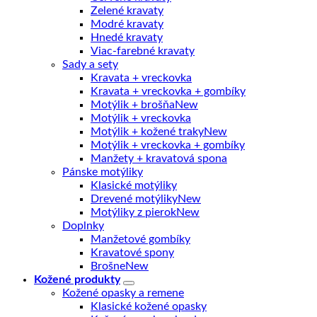
Zelené kravaty
Modré kravaty
Hnedé kravaty
Viac-farebné kravaty
Sady a sety
Kravata + vreckovka
Kravata + vreckovka + gombíky
Motýlik + brošňa
Motýlik + vreckovka
Motýlik + kožené traky
Motýlik + vreckovka + gombíky
Manžety + kravatová spona
Pánske motýliky
Klasické motýliky
Drevené motýliky
Motýliky z pierok
Doplnky
Manžetové gombíky
Kravatové spony
Brošne
Kožené produkty
Kožené opasky a remene
Klasické kožené opasky