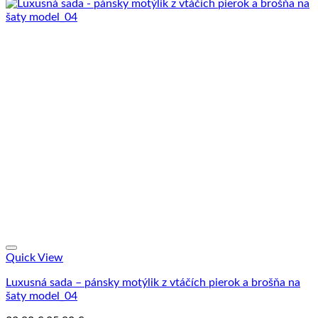
Quick View
Luxusná sada – pánsky motýlik z vtáčích pierok a brošňa na
šaty model_04