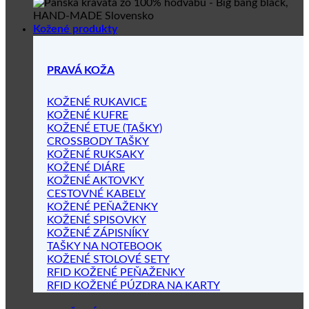
Kožené produkty
PRAVÁ KOŽA
KOŽENÉ RUKAVICE
KOŽENÉ KUFRE
KOŽENÉ ETUE (TAŠKY)
CROSSBODY TAŠKY
KOŽENÉ RUKSAKY
KOŽENÉ DIÁRE
KOŽENÉ AKTOVKY
CESTOVNÉ KABELY
KOŽENÉ PEŇAŽENKY
KOŽENÉ SPISOVKY
KOŽENÉ ZÁPISNÍKY
TAŠKY NA NOTEBOOK
KOŽENÉ STOLOVÉ SETY
RFID KOŽENÉ PEŇAŽENKY
RFID KOŽENÉ PÚZDRA NA KARTY