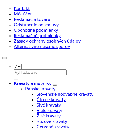
Kontakt
Môj účet
Reklamácia tovaru
Odstúpenie od zmluvy
Obchodné podmienky
Reklamačné podmienky
Zásady ochrany osobných údajov
Alternatívne riešenie sporov
Hľadať:
Kravaty a motýliky
Pánske kravaty
Slovenské hodvábne kravaty
Čierne kravaty
Sivé kravaty
Biele kravaty
Žlté kravaty
Ružové kravaty
Červené kravaty