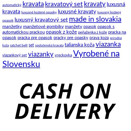
kravata
kravatový set
kravaty
luxusná
automatický
kravata
luxusné kravaty
luxusné kožené opasky
luxusný kožený
made in slovakia
luxusný kravatový set
opasok
manžetky
manžetové gombíky
manžety
opasok s
opasok
opasok z kože
automatickou prackou
pracka na
peňaženka z kože
opasok
pracka pre opasok
pracky pre opasky
prava koza
prírodná
viazanka
talianska koža
set
ratchet belt
koža
spoločenská kravata
Vyrobené na
viazanky
viazankový set
vreckovka
Slovensku
C
D