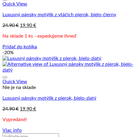
Quick View
Luxusný pánsky motýlik z vtáčích pierok, bielo-čierny
Pôvodná
Aktuálna
24.90
€
19.90
€
cena
cena
Na sklade 1 ks - expedujeme ihneď
bola:
je:
24.90 €.
19.90 €.
Pridať do košíka
-20%
Quick View
Nie je na sklade
Luxusný pánsky motýlik z pierok, bielo-zlatý
Pôvodná
Aktuálna
24.90
€
19.90
€
cena
cena
Vypredané!
bola:
je:
24.90 €.
19.90 €.
Viac info