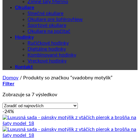
Zimné šály Merino
Okuliare
Slnečné okuliare
Okuliare pre šoférov
Športové okuliare
Okuliare na počítač
Hodinky
Ručičkové hodinky
Digitálne hodinky
Kombinované hodinky
Vreckové hodinky
Kontakt
Domov
/
Produkty so značkou “svadobny motylik”
Filter
Zoradené
Zobrazuje sa 7 výsledkov
podľa
najnovších
-24%