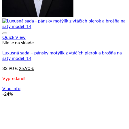
Quick View
Nie je na sklade
Luxusná sada – pánsky motýlik z vtáčích pierok a brošňa na
šaty model_14
Pôvodná
Aktuálna
33.90
€
25.90
€
cena
cena
Vypredané!
bola:
je:
33.90 €.
25.90 €.
Viac info
-24%