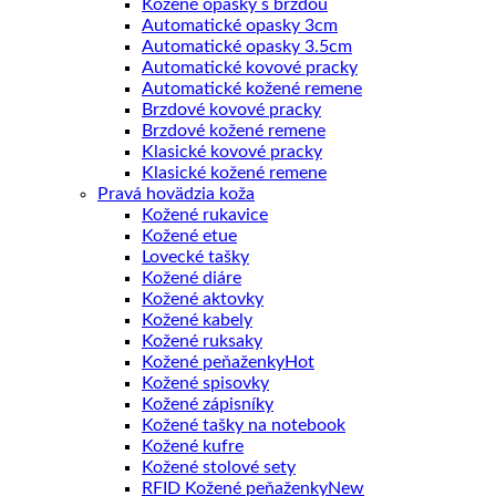
Kožené opasky s brzdou
Automatické opasky 3cm
Automatické opasky 3.5cm
Automatické kovové pracky
Automatické kožené remene
Brzdové kovové pracky
Brzdové kožené remene
Klasické kovové pracky
Klasické kožené remene
Pravá hovädzia koža
Kožené rukavice
Kožené etue
Lovecké tašky
Kožené diáre
Kožené aktovky
Kožené kabely
Kožené ruksaky
Kožené peňaženky
Kožené spisovky
Kožené zápisníky
Kožené tašky na notebook
Kožené kufre
Kožené stolové sety
RFID Kožené peňaženky