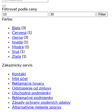
Filtrovať podľa ceny
Minimálna
Maximálna
Filter
cena
cena
Farba:
Biela
(3)
Červená
(1)
čierna
(3)
hnedá
(1)
Modrá
(1)
Sivá
(1)
Zlatá
(1)
Zákaznícky servis
Kontakt
Môj účet
Reklamácia tovaru
Odstúpenie od zmluvy
Obchodné podmienky
Reklamačné podmienky
Zásady ochrany osobných údajov
Alternatívne riešenie sporov