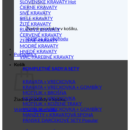
SLOVENSKÉ KRAVATY
ČIERNE KRAVATY
SIVÉ KRAVATY
BIELE KRAVATY
ŽLTÉ KRAVATY
Žiadne produkty v košíku.
RUŽOVÉ KRAVATY
ČERVENÉ KRAVATY
Vrátiť sa do obchodu
ZELENÉ KRAVATY
MODRÉ KRAVATY
HNEDÉ KRAVATY
Pokladňa
+
VIAC-FAREBNÉ KRAVATY
Košík
KOMPLETNÉ SADY A SETY
KRAVATA + VRECKOVKA
KRAVATA + VRECKOVKA + GOMBÍKY
MOTÝLIK + BROŠŇA
MOTÝLIK + VRECKOVKA
Žiadne produkty v košíku.
MOTÝLIK + KOŽENÉ TRAKY
MOTÝLIK + VRECKOVKA + GOMBÍKY
Vrátiť sa do obchodu
MANŽETY + KRAVATOVÁ SPONA
PÁNSKE DARČEKOVÉ SETY