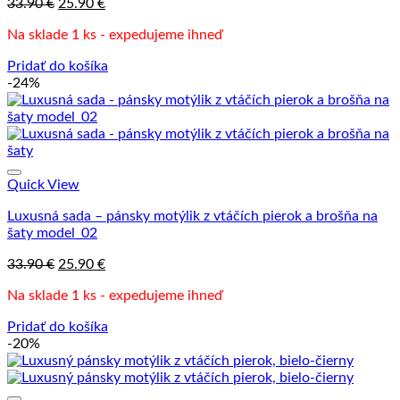
Pôvodná
Aktuálna
33.90
€
25.90
€
cena
cena
Na sklade 1 ks - expedujeme ihneď
bola:
je:
33.90 €.
25.90 €.
Pridať do košíka
-24%
Quick View
Luxusná sada – pánsky motýlik z vtáčích pierok a brošňa na
šaty model_02
Pôvodná
Aktuálna
33.90
€
25.90
€
cena
cena
Na sklade 1 ks - expedujeme ihneď
bola:
je:
33.90 €.
25.90 €.
Pridať do košíka
-20%