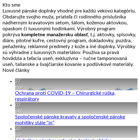
Kto sme
Luxusné pánske doplnky vhodné pre každú vekovú kategóriu.
Obdarujte svojho muža, priateľa či rodinného príslušníka
nádherným kravatovým setom, šálom, koženou aktovkou,
opaskom či luxusnými hodinkami. Výrobný program
pokrýva
kompletne manažersku oblasť
, t.j. aktovky, spisovky,
diáre, pilotné kufre, cestovný program, dokladovky, puzdra,
peňaženky, reklamné predmety z kože a iné doplnky. Výrobky
sú výhradne z luxusných materiálov. Používa sa pravá
hovädzia a teľacia useň, exkluzívna – ručne tamponovaná
useň, talianske a švajčiarske kovanie a podšívkové materiály.
Nové články
27
mar
Ochrana proti COVID-19 – Chirurgické rúška,
Žiadne
respirátory
komentáre
02
na
okt
Ochrana
Spoločenské pánske kravaty a spoločenské pánske
proti
Žiadne
motýliky stále “in”
COVID-
komentáre
30
19
na
jún
–
Spoločenské