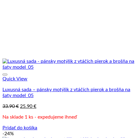
Quick View
Luxusná sada – pánsky motýlik z vtáčích pierok a brošňa na
šaty model_05
Pôvodná
Aktuálna
33.90
€
25.90
€
cena
cena
Na sklade 1 ks - expedujeme ihneď
bola:
je:
33.90 €.
25.90 €.
Pridať do košíka
-24%