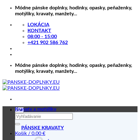
Skip
Módne pánske doplnky, hodinky, opasky, peňaženky,
to
motýliky, kravaty, manžety...
content
LOKÁCIA
KONTAKT
08:00 - 15:00
+421 902 586 762
Módne pánske doplnky, hodinky, opasky, peňaženky,
motýliky, kravaty, manžety...
Kravaty a motýliky
Hľadať:
PÁNSKE KRAVATY
Košík /
0.00
€