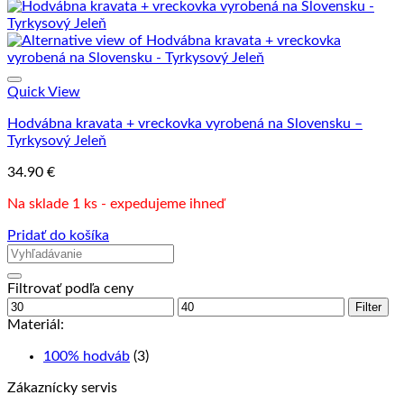
Quick View
Hodvábna kravata + vreckovka vyrobená na Slovensku –
Tyrkysový Jeleň
34.90
€
Na sklade 1 ks - expedujeme ihneď
Pridať do košíka
Filtrovať podľa ceny
Minimálna
Maximálna
Filter
cena
cena
Materiál:
100% hodváb
(3)
Zákaznícky servis