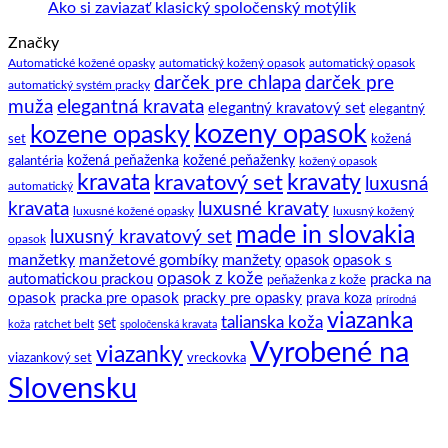
zaujímavostí
Manžetové
Žiadne
Ako si zaviazať klasický spoločenský motýlik
a
gombíky
komentáre
Značky
na
tipov
–
Ako
ako
manžety
Automatické kožené opasky
automatický kožený opasok
automatický opasok
darček pre chlapa
darček pre
si
na
a
automatický systém pracky
zaviazať
to.
ich
elegantná kravata
muža
elegantný kravatový set
elegantný
klasický
história
kozeny opasok
kozene opasky
spoločenský
set
kožená
motýlik
galantéria
kožená peňaženka
kožené peňaženky
kožený opasok
kravata
kravatový set
kravaty
luxusná
automatický
kravata
luxusné kravaty
luxusné kožené opasky
luxusný kožený
made in slovakia
luxusný kravatový set
opasok
manžetky
manžetové gombíky
manžety
opasok s
opasok
opasok z kože
automatickou prackou
pracka na
peňaženka z kože
opasok
pracka pre opasok
pracky pre opasky
prava koza
prírodná
viazanka
talianska koža
set
ratchet belt
koža
spoločenská kravata
Vyrobené na
viazanky
viazankový set
vreckovka
Slovensku
C