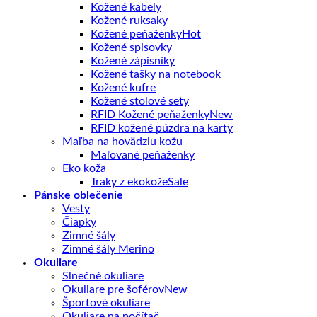
Kožené kabely
Kožené ruksaky
Kožené peňaženky
Kožené spisovky
Kožené zápisníky
Kožené tašky na notebook
Kožené kufre
Kožené stolové sety
RFID Kožené peňaženky
RFID kožené púzdra na karty
Maľba na hovädziu kožu
Maľované peňaženky
Eko koža
Traky z ekokože
Pánske oblečenie
Vesty
Čiapky
Zimné šály
Zimné šály Merino
Okuliare
Slnečné okuliare
Okuliare pre šoférov
Športové okuliare
Okuliare na počítač