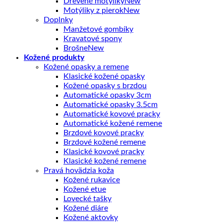
Drevené motýliky
Motýliky z pierok
Doplnky
Manžetové gombíky
Kravatové spony
Brošne
Kožené produkty
Kožené opasky a remene
Klasické kožené opasky
Kožené opasky s brzdou
Automatické opasky 3cm
Automatické opasky 3.5cm
Automatické kovové pracky
Automatické kožené remene
Brzdové kovové pracky
Brzdové kožené remene
Klasické kovové pracky
Klasické kožené remene
Pravá hovädzia koža
Kožené rukavice
Kožené etue
Lovecké tašky
Kožené diáre
Kožené aktovky