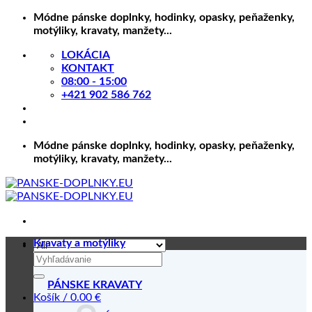
Skip
Módne pánske doplnky, hodinky, opasky, peňaženky,
to
motýliky, kravaty, manžety...
content
LOKÁCIA
KONTAKT
08:00 - 15:00
+421 902 586 762
Módne pánske doplnky, hodinky, opasky, peňaženky,
motýliky, kravaty, manžety...
Kravaty a motýliky
Hľadať:
PÁNSKE KRAVATY
Košík /
0.00
€