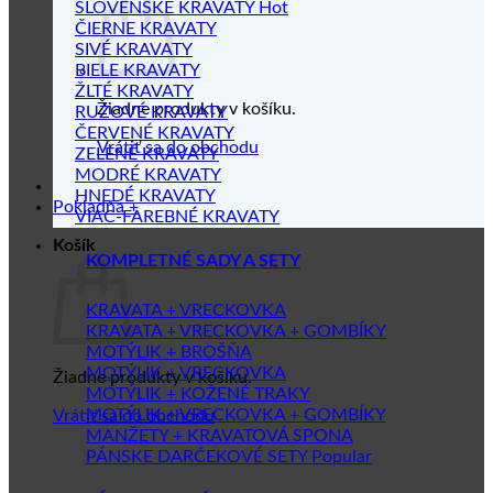
SLOVENSKÉ KRAVATY
ČIERNE KRAVATY
SIVÉ KRAVATY
BIELE KRAVATY
ŽLTÉ KRAVATY
Žiadne produkty v košíku.
RUŽOVÉ KRAVATY
ČERVENÉ KRAVATY
Vrátiť sa do obchodu
ZELENÉ KRAVATY
MODRÉ KRAVATY
HNEDÉ KRAVATY
Pokladňa
+
VIAC-FAREBNÉ KRAVATY
Košík
KOMPLETNÉ SADY A SETY
KRAVATA + VRECKOVKA
KRAVATA + VRECKOVKA + GOMBÍKY
MOTÝLIK + BROŠŇA
MOTÝLIK + VRECKOVKA
Žiadne produkty v košíku.
MOTÝLIK + KOŽENÉ TRAKY
MOTÝLIK + VRECKOVKA + GOMBÍKY
Vrátiť sa do obchodu
MANŽETY + KRAVATOVÁ SPONA
PÁNSKE DARČEKOVÉ SETY