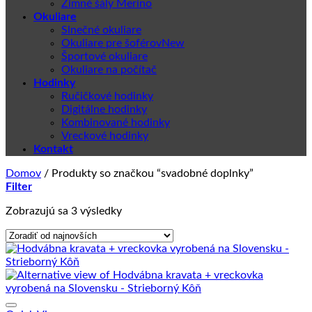
Zimné šály Merino
Okuliare
Slnečné okuliare
Okuliare pre šoférov
Športové okuliare
Okuliare na počítač
Hodinky
Ručičkové hodinky
Digitálne hodinky
Kombinované hodinky
Vreckové hodinky
Kontakt
Domov
/
Produkty so značkou “svadobné doplnky”
Filter
Zoradené
Zobrazujú sa 3 výsledky
podľa
najnovších