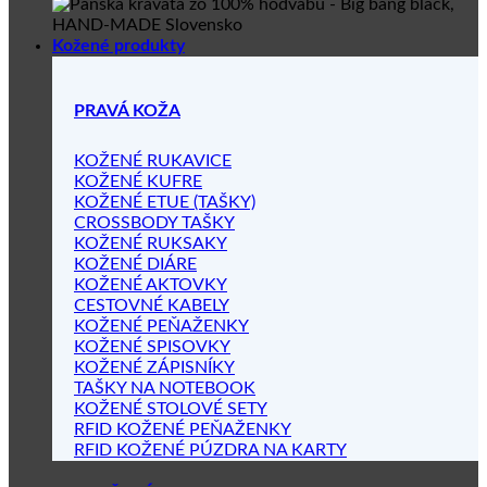
Kožené produkty
PRAVÁ KOŽA
KOŽENÉ RUKAVICE
KOŽENÉ KUFRE
KOŽENÉ ETUE (TAŠKY)
CROSSBODY TAŠKY
KOŽENÉ RUKSAKY
KOŽENÉ DIÁRE
KOŽENÉ AKTOVKY
CESTOVNÉ KABELY
KOŽENÉ PEŇAŽENKY
KOŽENÉ SPISOVKY
KOŽENÉ ZÁPISNÍKY
TAŠKY NA NOTEBOOK
KOŽENÉ STOLOVÉ SETY
RFID KOŽENÉ PEŇAŽENKY
RFID KOŽENÉ PÚZDRA NA KARTY