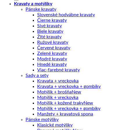
Kravaty a motýliky
Pánske kravaty
Slovenské hodvábne kravaty
Čierne kravaty
Sivé kravaty
Biele kravaty
Žlté kravaty
Ružové kravaty
Červené kravaty
Zelené kravaty
Modré kravaty
Hnedé kravaty
Viac-farebné kravaty
Sady a sety
Kravata + vreckovka
Kravata + vreckovka + gombíky
Motýlik + brošňa
Motýlik + vreckovka
Motýlik + kožené traky
Motýlik + vreckovka + gombíky
Manžety + kravatová spona
Pánske motýliky
Klasické motýliky