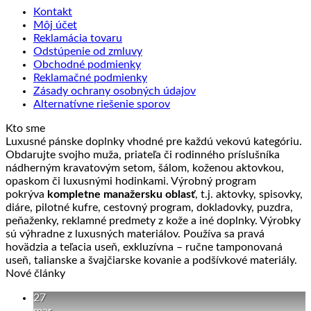
Kontakt
Môj účet
Reklamácia tovaru
Odstúpenie od zmluvy
Obchodné podmienky
Reklamačné podmienky
Zásady ochrany osobných údajov
Alternatívne riešenie sporov
Kto sme
Luxusné pánske doplnky vhodné pre každú vekovú kategóriu.
Obdarujte svojho muža, priateľa či rodinného príslušníka
nádherným kravatovým setom, šálom, koženou aktovkou,
opaskom či luxusnými hodinkami. Výrobný program
pokrýva
kompletne manažersku oblasť
, t.j. aktovky, spisovky,
diáre, pilotné kufre, cestovný program, dokladovky, puzdra,
peňaženky, reklamné predmety z kože a iné doplnky. Výrobky
sú výhradne z luxusných materiálov. Používa sa pravá
hovädzia a teľacia useň, exkluzívna – ručne tamponovaná
useň, talianske a švajčiarske kovanie a podšívkové materiály.
Nové články
27
mar