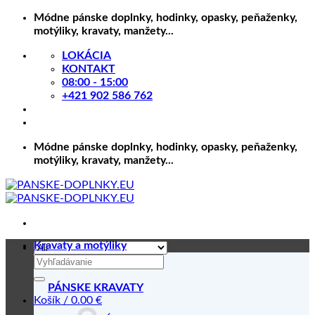
Skip
Módne pánske doplnky, hodinky, opasky, peňaženky,
to
motýliky, kravaty, manžety...
content
LOKÁCIA
KONTAKT
08:00 - 15:00
+421 902 586 762
Módne pánske doplnky, hodinky, opasky, peňaženky,
motýliky, kravaty, manžety...
Kravaty a motýliky
Hľadať:
PÁNSKE KRAVATY
Košík /
0.00
€