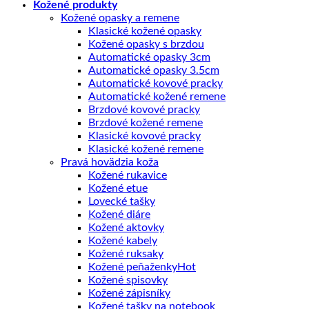
Kožené produkty
Kožené opasky a remene
Klasické kožené opasky
Kožené opasky s brzdou
Automatické opasky 3cm
Automatické opasky 3.5cm
Automatické kovové pracky
Automatické kožené remene
Brzdové kovové pracky
Brzdové kožené remene
Klasické kovové pracky
Klasické kožené remene
Pravá hovädzia koža
Kožené rukavice
Kožené etue
Lovecké tašky
Kožené diáre
Kožené aktovky
Kožené kabely
Kožené ruksaky
Kožené peňaženky
Kožené spisovky
Kožené zápisníky
Kožené tašky na notebook