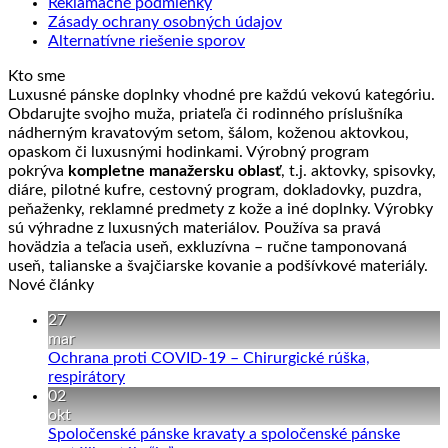
Reklamačné podmienky
Zásady ochrany osobných údajov
Alternatívne riešenie sporov
Kto sme
Luxusné pánske doplnky vhodné pre každú vekovú kategóriu.
Obdarujte svojho muža, priateľa či rodinného príslušníka
nádherným kravatovým setom, šálom, koženou aktovkou,
opaskom či luxusnými hodinkami. Výrobný program
pokrýva
kompletne manažersku oblasť
, t.j. aktovky, spisovky,
diáre, pilotné kufre, cestovný program, dokladovky, puzdra,
peňaženky, reklamné predmety z kože a iné doplnky. Výrobky
sú výhradne z luxusných materiálov. Používa sa pravá
hovädzia a teľacia useň, exkluzívna – ručne tamponovaná
useň, talianske a švajčiarske kovanie a podšívkové materiály.
Nové články
27
mar
Ochrana proti COVID-19 – Chirurgické rúška,
Žiadne
respirátory
komentáre
02
na
okt
Ochrana
Spoločenské pánske kravaty a spoločenské pánske