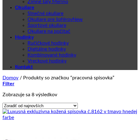
Zimné šály Merino
Okuliare
Slnečné okuliare
Okuliare pre šoférov
Športové okuliare
Okuliare na počítač
Hodinky
Ručičkové hodinky
Digitálne hodinky
Kombinované hodinky
Vreckové hodinky
Kontakt
Domov
/
Produkty so značkou “pracovná spisovka”
Filter
Zoradené
Zobrazuje sa 8 výsledkov
podľa
najnovších