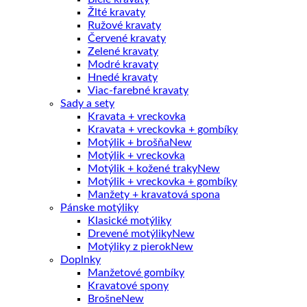
Žlté kravaty
Ružové kravaty
Červené kravaty
Zelené kravaty
Modré kravaty
Hnedé kravaty
Viac-farebné kravaty
Sady a sety
Kravata + vreckovka
Kravata + vreckovka + gombíky
Motýlik + brošňa
Motýlik + vreckovka
Motýlik + kožené traky
Motýlik + vreckovka + gombíky
Manžety + kravatová spona
Pánske motýliky
Klasické motýliky
Drevené motýliky
Motýliky z pierok
Doplnky
Manžetové gombíky
Kravatové spony
Brošne