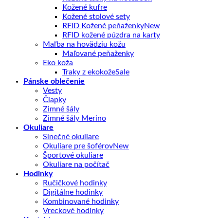
Kožené kufre
Kožené stolové sety
RFID Kožené peňaženky
RFID kožené púzdra na karty
Maľba na hovädziu kožu
Maľované peňaženky
Eko koža
Traky z ekokože
Pánske oblečenie
Vesty
Čiapky
Zimné šály
Zimné šály Merino
Okuliare
Slnečné okuliare
Okuliare pre šoférov
Športové okuliare
Okuliare na počítač
Hodinky
Ručičkové hodinky
Digitálne hodinky
Kombinované hodinky
Vreckové hodinky