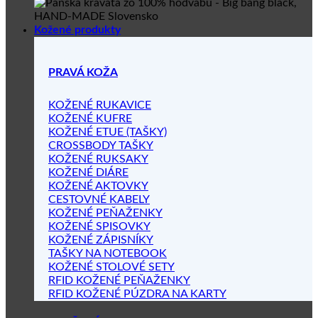
Kožené produkty
PRAVÁ KOŽA
KOŽENÉ RUKAVICE
KOŽENÉ KUFRE
KOŽENÉ ETUE (TAŠKY)
CROSSBODY TAŠKY
KOŽENÉ RUKSAKY
KOŽENÉ DIÁRE
KOŽENÉ AKTOVKY
CESTOVNÉ KABELY
KOŽENÉ PEŇAŽENKY
KOŽENÉ SPISOVKY
KOŽENÉ ZÁPISNÍKY
TAŠKY NA NOTEBOOK
KOŽENÉ STOLOVÉ SETY
RFID KOŽENÉ PEŇAŽENKY
RFID KOŽENÉ PÚZDRA NA KARTY