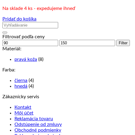
Na sklade 4 ks - expedujeme ihneď
Pridať do košíka
Filtrovať podľa ceny
Minimálna
Maximálna
Filter
cena
cena
Materiál:
pravá koža
(8)
Farba:
čierna
(4)
hnedá
(4)
Zákaznícky servis
Kontakt
Môj účet
Reklamácia tovaru
Odstúpenie od zmluvy
Obchodné podmienky