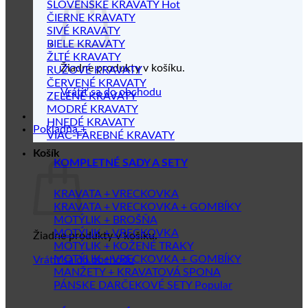
SLOVENSKÉ KRAVATY
ČIERNE KRAVATY
SIVÉ KRAVATY
BIELE KRAVATY
ŽLTÉ KRAVATY
Žiadne produkty v košíku.
RUŽOVÉ KRAVATY
ČERVENÉ KRAVATY
Vrátiť sa do obchodu
ZELENÉ KRAVATY
MODRÉ KRAVATY
HNEDÉ KRAVATY
Pokladňa
+
VIAC-FAREBNÉ KRAVATY
Košík
KOMPLETNÉ SADY A SETY
KRAVATA + VRECKOVKA
KRAVATA + VRECKOVKA + GOMBÍKY
MOTÝLIK + BROŠŇA
MOTÝLIK + VRECKOVKA
Žiadne produkty v košíku.
MOTÝLIK + KOŽENÉ TRAKY
MOTÝLIK + VRECKOVKA + GOMBÍKY
Vrátiť sa do obchodu
MANŽETY + KRAVATOVÁ SPONA
PÁNSKE DARČEKOVÉ SETY