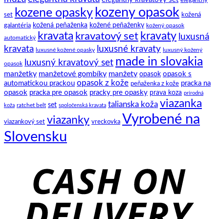
klasický
história
kozeny opasok
kozene opasky
spoločenský
set
kožená
motýlik
galantéria
kožená peňaženka
kožené peňaženky
kožený opasok
kravata
kravatový set
kravaty
luxusná
automatický
kravata
luxusné kravaty
luxusné kožené opasky
luxusný kožený
made in slovakia
luxusný kravatový set
opasok
manžetky
manžetové gombíky
manžety
opasok s
opasok
opasok z kože
automatickou prackou
pracka na
peňaženka z kože
opasok
pracka pre opasok
pracky pre opasky
prava koza
prírodná
viazanka
talianska koža
set
ratchet belt
koža
spoločenská kravata
Vyrobené na
viazanky
viazankový set
vreckovka
Slovensku
C
D