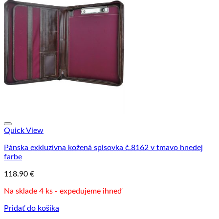
Quick View
Pánska exkluzívna kožená spisovka č.8162 v tmavo hnedej
farbe
118.90
€
Na sklade 4 ks - expedujeme ihneď
Pridať do košíka