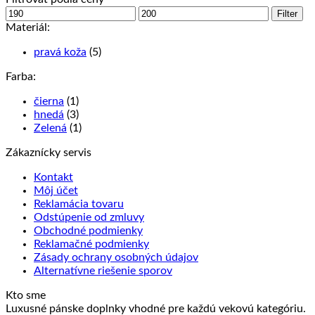
Minimálna
Maximálna
Filter
cena
cena
Materiál:
pravá koža
(5)
Farba:
čierna
(1)
hnedá
(3)
Zelená
(1)
Zákaznícky servis
Kontakt
Môj účet
Reklamácia tovaru
Odstúpenie od zmluvy
Obchodné podmienky
Reklamačné podmienky
Zásady ochrany osobných údajov
Alternatívne riešenie sporov
Kto sme
Luxusné pánske doplnky vhodné pre každú vekovú kategóriu.