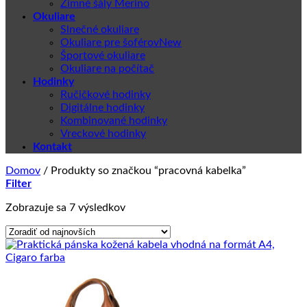
Zimné šály Merino
Okuliare
Slnečné okuliare
Okuliare pre šoférov
Športové okuliare
Okuliare na počítač
Hodinky
Ručičkové hodinky
Digitálne hodinky
Kombinované hodinky
Vreckové hodinky
Kontakt
Domov
/
Produkty so značkou “pracovná kabelka”
Filter
Zoradené
Zobrazuje sa 7 výsledkov
podľa
najnovších