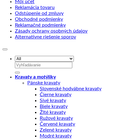
Môj účet
Reklamácia tovaru
Odstúpenie od zmluvy
Obchodné podmienky
Reklamačné podmienky
Zásady ochrany osobných údajov
Alternatívne riešenie sporov
Hľadať:
Kravaty a motýliky
Pánske kravaty
Slovenské hodvábne kravaty
Čierne kravaty
Sivé kravaty
Biele kravaty
Žlté kravaty
Ružové kravaty
Červené kravaty
Zelené kravaty
Modré kravaty