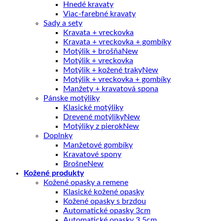
Hnedé kravaty
Viac-farebné kravaty
Sady a sety
Kravata + vreckovka
Kravata + vreckovka + gombíky
Motýlik + brošňa
Motýlik + vreckovka
Motýlik + kožené traky
Motýlik + vreckovka + gombíky
Manžety + kravatová spona
Pánske motýliky
Klasické motýliky
Drevené motýliky
Motýliky z pierok
Doplnky
Manžetové gombíky
Kravatové spony
Brošne
Kožené produkty
Kožené opasky a remene
Klasické kožené opasky
Kožené opasky s brzdou
Automatické opasky 3cm
Automatické opasky 3.5cm