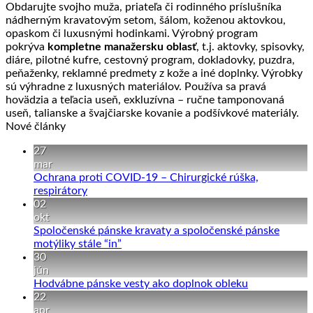
Obdarujte svojho muža, priateľa či rodinného príslušníka
nádherným kravatovým setom, šálom, koženou aktovkou,
opaskom či luxusnými hodinkami. Výrobný program
pokrýva
kompletne manažersku oblasť
, t.j. aktovky, spisovky,
diáre, pilotné kufre, cestovný program, dokladovky, puzdra,
peňaženky, reklamné predmety z kože a iné doplnky. Výrobky
sú výhradne z luxusných materiálov. Používa sa pravá
hovädzia a teľacia useň, exkluzívna – ručne tamponovaná
useň, talianske a švajčiarske kovanie a podšívkové materiály.
Nové články
27
mar
Ochrana proti COVID-19 – Chirurgické rúška,
Žiadne
respirátory
komentáre
02
na
okt
Ochrana
Spoločenské pánske kravaty a spoločenské pánske
proti
Žiadne
motýliky stále “in”
COVID-
komentáre
30
19
na
jún
–
Spoločenské
Žiadne
Hodvábne pánske vesty ako doplnok obleku
Chirurgické
pánske
komentáre
22
rúška,
kravaty
na
apr