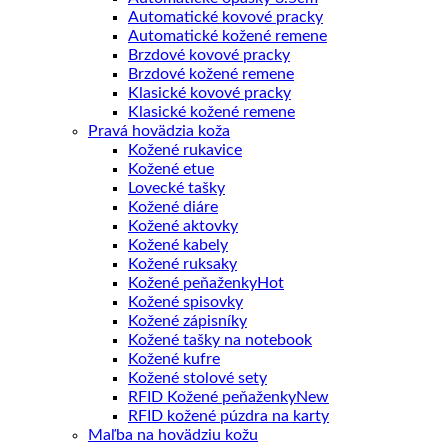
Automatické kovové pracky
Automatické kožené remene
Brzdové kovové pracky
Brzdové kožené remene
Klasické kovové pracky
Klasické kožené remene
Pravá hovädzia koža
Kožené rukavice
Kožené etue
Lovecké tašky
Kožené diáre
Kožené aktovky
Kožené kabely
Kožené ruksaky
Kožené peňaženky
Kožené spisovky
Kožené zápisníky
Kožené tašky na notebook
Kožené kufre
Kožené stolové sety
RFID Kožené peňaženky
RFID kožené púzdra na karty
Maľba na hovädziu kožu