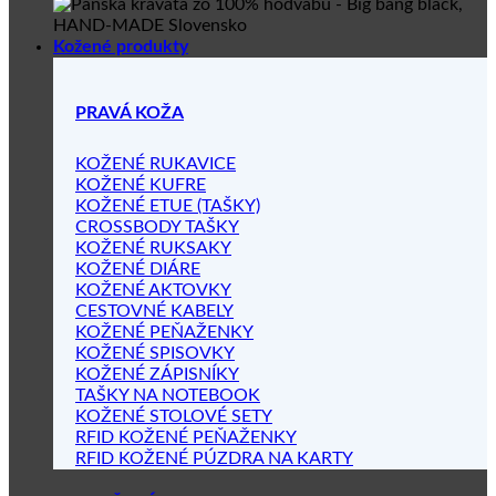
Kožené produkty
PRAVÁ KOŽA
KOŽENÉ RUKAVICE
KOŽENÉ KUFRE
KOŽENÉ ETUE (TAŠKY)
CROSSBODY TAŠKY
KOŽENÉ RUKSAKY
KOŽENÉ DIÁRE
KOŽENÉ AKTOVKY
CESTOVNÉ KABELY
KOŽENÉ PEŇAŽENKY
KOŽENÉ SPISOVKY
KOŽENÉ ZÁPISNÍKY
TAŠKY NA NOTEBOOK
KOŽENÉ STOLOVÉ SETY
RFID KOŽENÉ PEŇAŽENKY
RFID KOŽENÉ PÚZDRA NA KARTY