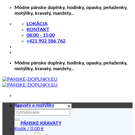
Skip
Módne pánske doplnky, hodinky, opasky, peňaženky,
to
motýliky, kravaty, manžety...
content
LOKÁCIA
KONTAKT
08:00 - 15:00
+421 902 586 762
Módne pánske doplnky, hodinky, opasky, peňaženky,
motýliky, kravaty, manžety...
Kravaty a motýliky
Hľadať:
PÁNSKE KRAVATY
Košík /
0.00
€