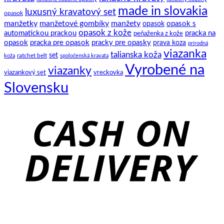
made in slovakia
luxusný kravatový set
opasok
manžetky
manžetové gombíky
manžety
opasok s
opasok
opasok z kože
automatickou prackou
pracka na
peňaženka z kože
opasok
pracka pre opasok
pracky pre opasky
prava koza
prírodná
viazanka
talianska koža
set
ratchet belt
koža
spoločenská kravata
Vyrobené na
viazanky
viazankový set
vreckovka
Slovensku
C
D
B
T