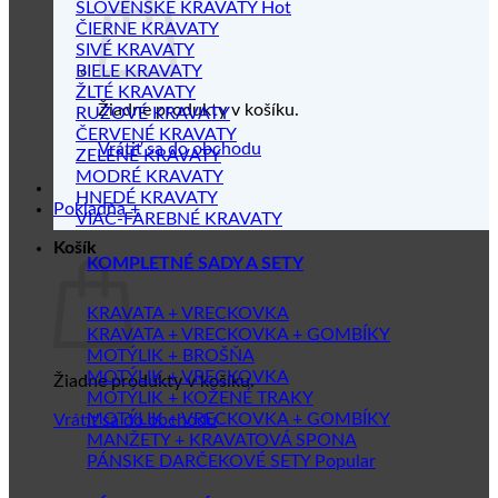
SLOVENSKÉ KRAVATY
ČIERNE KRAVATY
SIVÉ KRAVATY
BIELE KRAVATY
ŽLTÉ KRAVATY
Žiadne produkty v košíku.
RUŽOVÉ KRAVATY
ČERVENÉ KRAVATY
Vrátiť sa do obchodu
ZELENÉ KRAVATY
MODRÉ KRAVATY
HNEDÉ KRAVATY
Pokladňa
+
VIAC-FAREBNÉ KRAVATY
Košík
KOMPLETNÉ SADY A SETY
KRAVATA + VRECKOVKA
KRAVATA + VRECKOVKA + GOMBÍKY
MOTÝLIK + BROŠŇA
MOTÝLIK + VRECKOVKA
Žiadne produkty v košíku.
MOTÝLIK + KOŽENÉ TRAKY
MOTÝLIK + VRECKOVKA + GOMBÍKY
Vrátiť sa do obchodu
MANŽETY + KRAVATOVÁ SPONA
PÁNSKE DARČEKOVÉ SETY