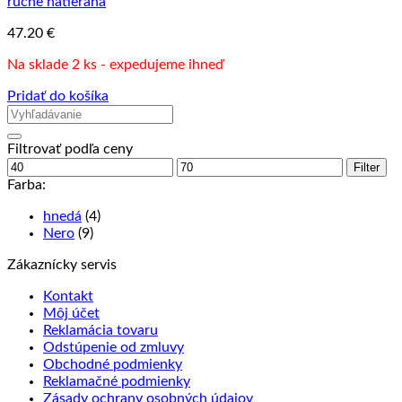
ručne natieraná
47.20
€
Na sklade 2 ks - expedujeme ihneď
Pridať do košíka
Filtrovať podľa ceny
Minimálna
Maximálna
Filter
cena
cena
Farba:
hnedá
(4)
Nero
(9)
Zákaznícky servis
Kontakt
Môj účet
Reklamácia tovaru
Odstúpenie od zmluvy
Obchodné podmienky
Reklamačné podmienky
Zásady ochrany osobných údajov