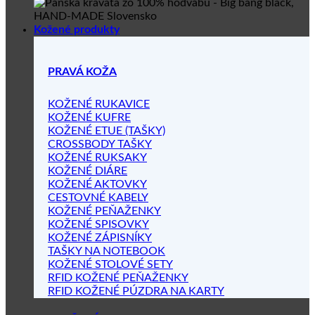
Kožené produkty
PRAVÁ KOŽA
KOŽENÉ RUKAVICE
KOŽENÉ KUFRE
KOŽENÉ ETUE (TAŠKY)
CROSSBODY TAŠKY
KOŽENÉ RUKSAKY
KOŽENÉ DIÁRE
KOŽENÉ AKTOVKY
CESTOVNÉ KABELY
KOŽENÉ PEŇAŽENKY
KOŽENÉ SPISOVKY
KOŽENÉ ZÁPISNÍKY
TAŠKY NA NOTEBOOK
KOŽENÉ STOLOVÉ SETY
RFID KOŽENÉ PEŇAŽENKY
RFID KOŽENÉ PÚZDRA NA KARTY