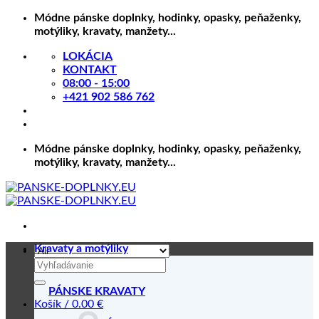
Skip
Módne pánske doplnky, hodinky, opasky, peňaženky,
to
motýliky, kravaty, manžety...
content
LOKÁCIA
KONTAKT
08:00 - 15:00
+421 902 586 762
Módne pánske doplnky, hodinky, opasky, peňaženky,
motýliky, kravaty, manžety...
Kravaty a motýliky
Hľadať:
PÁNSKE KRAVATY
Košík /
0.00
€