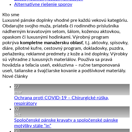
Alternatívne riešenie sporov
Kto sme
Luxusné pánske doplnky vhodné pre každú vekovú kategóriu.
Obdarujte svojho muža, priateľa či rodinného príslušníka
nádherným kravatovým setom, šálom, koženou aktovkou,
opaskom či luxusnými hodinkami. Výrobný program
pokrýva
kompletne manažersku oblasť
, t.j. aktovky, spisovky,
diáre, pilotné kufre, cestovný program, dokladovky, puzdra,
peňaženky, reklamné predmety z kože a iné doplnky. Výrobky
sú výhradne z luxusných materiálov. Používa sa pravá
hovädzia a teľacia useň, exkluzívna – ručne tamponovaná
useň, talianske a švajčiarske kovanie a podšívkové materiály.
Nové články
27
mar
Ochrana proti COVID-19 – Chirurgické rúška,
Žiadne
respirátory
komentáre
02
na
okt
Ochrana
Spoločenské pánske kravaty a spoločenské pánske
proti
Žiadne
motýliky stále “in”
COVID-
komentáre
30