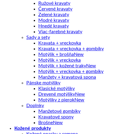
Ružové kravaty
Červené kravaty
Zelené kravaty
Modré kravaty
Hnedé kravaty
Viac-farebné kravaty
Sady a sety
Kravata + vreckovka
Kravata + vreckovka + gombíky
Motýlik + brošňa
Motýlik + vreckovka
Motýlik + kožené traky
Motýlik + vreckovka + gombíky
Manžety + kravatová spona
Pánske motýliky
Klasické motýliky
Drevené motýliky
Motýliky z pierok
Doplnky
Manžetové gombíky
Kravatové spony
Brošne
Kožené produkty
Kožené opasky a remene