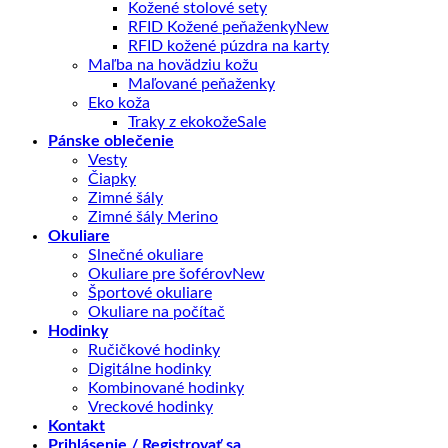
Kožené stolové sety
RFID Kožené peňaženky
RFID kožené púzdra na karty
Maľba na hovädziu kožu
Maľované peňaženky
Eko koža
Traky z ekokože
Pánske oblečenie
Vesty
Čiapky
Zimné šály
Zimné šály Merino
Okuliare
Slnečné okuliare
Okuliare pre šoférov
Športové okuliare
Okuliare na počítač
Hodinky
Ručičkové hodinky
Digitálne hodinky
Kombinované hodinky
Vreckové hodinky
Kontakt
Prihlásenie / Registrovať sa