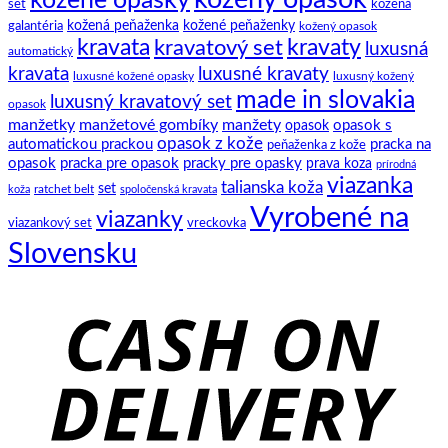
kozene opasky
spoločenský
set
kožená
motýlik
galantéria
kožená peňaženka
kožené peňaženky
kožený opasok
kravata
kravatový set
kravaty
luxusná
automatický
kravata
luxusné kravaty
luxusné kožené opasky
luxusný kožený
made in slovakia
luxusný kravatový set
opasok
manžetky
manžetové gombíky
manžety
opasok s
opasok
opasok z kože
automatickou prackou
pracka na
peňaženka z kože
opasok
pracka pre opasok
pracky pre opasky
prava koza
prírodná
viazanka
talianska koža
set
ratchet belt
koža
spoločenská kravata
Vyrobené na
viazanky
viazankový set
vreckovka
Slovensku
C
D