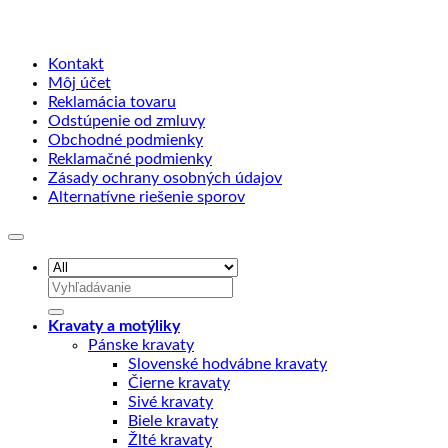
Kontakt
Môj účet
Reklamácia tovaru
Odstúpenie od zmluvy
Obchodné podmienky
Reklamačné podmienky
Zásady ochrany osobných údajov
Alternatívne riešenie sporov
Hľadať:
Kravaty a motýliky
Pánske kravaty
Slovenské hodvábne kravaty
Čierne kravaty
Sivé kravaty
Biele kravaty
Žlté kravaty