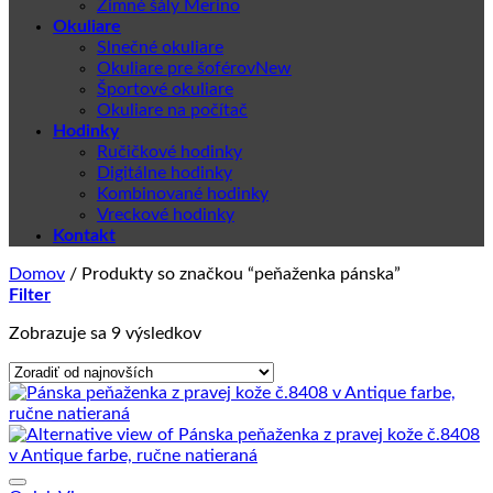
Zimné šály Merino
Okuliare
Slnečné okuliare
Okuliare pre šoférov
Športové okuliare
Okuliare na počítač
Hodinky
Ručičkové hodinky
Digitálne hodinky
Kombinované hodinky
Vreckové hodinky
Kontakt
Domov
/
Produkty so značkou “peňaženka pánska”
Filter
Zoradené
Zobrazuje sa 9 výsledkov
podľa
najnovších