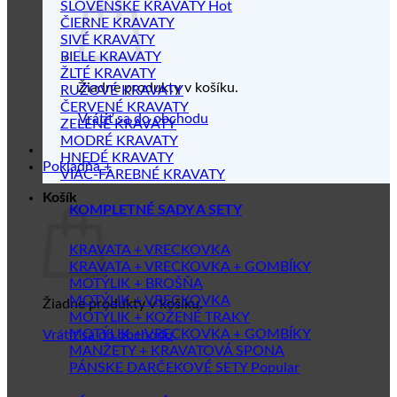
SLOVENSKÉ KRAVATY
ČIERNE KRAVATY
SIVÉ KRAVATY
BIELE KRAVATY
ŽLTÉ KRAVATY
Žiadne produkty v košíku.
RUŽOVÉ KRAVATY
ČERVENÉ KRAVATY
Vrátiť sa do obchodu
ZELENÉ KRAVATY
MODRÉ KRAVATY
HNEDÉ KRAVATY
Pokladňa
+
VIAC-FAREBNÉ KRAVATY
Košík
KOMPLETNÉ SADY A SETY
KRAVATA + VRECKOVKA
KRAVATA + VRECKOVKA + GOMBÍKY
MOTÝLIK + BROŠŇA
MOTÝLIK + VRECKOVKA
Žiadne produkty v košíku.
MOTÝLIK + KOŽENÉ TRAKY
MOTÝLIK + VRECKOVKA + GOMBÍKY
Vrátiť sa do obchodu
MANŽETY + KRAVATOVÁ SPONA
PÁNSKE DARČEKOVÉ SETY